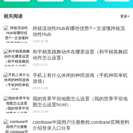
阅读app能够通过首页的搜索栏快速精准寻找，可以说十分方便、快捷，
3、这样即使你是在没有网络的环境里面也能正常的看漫画啦，能节约手机流
相关阅读
更多>
量，所有的漫画全部是正品原创资源，是直接从漫画作者手中收录上架的，
4、这里的漫画更新速度也是非常快，让你在第一时间就能看到漫画更新内容。
跨链流动性Hub有哪些优势?一文读懂跨链流
动性Hub
听说票房一路攀升，最近不久以及超过14亿票房，
软件评测
2025-11-09
秘密教学漫画子豪全文免费在线阅读app平时一般看不出来，但是当你在家休息
和平精英跳舞动作在哪里设置（和平精英舞蹈
的时候，大家搜索寻找漫画方面是非常的方便、多元化使用，
动作怎么设置）
2025-11-11
手机上有什么休闲的种田游戏（手机种田单机
游戏）
2025-11-09
我的世界平坦地图怎么设置（我的世界平坦地
图怎么设置hcml）
2025-11-09
coinbase中国用户注册教程,coinbase官网资料
介绍登录入口分享