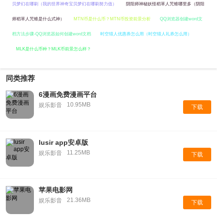
贝梦幻在哪刷（我的世界神奇宝贝梦幻在哪刷努力值）
阴阳师神秘妖怪稻草人咒锥哪里多（阴阳
师稻草人咒锥是什么式神）
MTN币是什么币？MTN币投资前景分析
QQ浏览器创建word文
档方法步骤-QQ浏览器如何创建word文档
时空猎人优惠券怎么用（时空猎人礼券怎么用）
MLK是什么币种？MLK币前景怎么样？
同类推荐
6漫画免费漫画平台
10.95MB
娱乐影音
下载
lusir app安卓版
11.25MB
娱乐影音
下载
苹果电影网
21.36MB
娱乐影音
下载