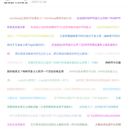
2025-11-08
JustSwap交易所手续费多少？JustSwap费用详细介绍
区块链RAMP币是什么币种？RAMP币
前景及价值分析
区块链公证防伪有哪些币?公证防伪板块项目币种盘点
波场币是骗局吗发行
量多少？TRX波场币2025年官网最新消息
王者荣耀巅峰赛1500分相当于多少星（巅峰赛1500分
相当于王者多少星?nga玩家社区）
区块链QUN币是什么币？QUN币官网总量和上线交易所介
绍
梦幻西游召唤兽内丹怎么打上去（梦幻西游召唤兽内丹怎么获得）
ILK是什么币种?ILK币
全面详细介绍
余额宝利息怎么算的？比银行利息越来越低怎么回事？（详解）
狗狗币今日最
新价格美元？狗狗币多少人民币一个历史价格走势
dnf传说装备哪里可以租（dnf传说装备怎么
卖）
csgo排位哪里打（csgo如何免费获得一把刀）
放开那三国2孙权好还是陆逊好 孙权与
陆逊的详细对比）
江南百景图猫爪怎么获得（江南百景图限时活动找小猫）
我的世界网易怎
么删好友（网易我的世界删除好友）
宝可梦阿尔宙斯千针鱼怎么进化（千针鱼超进化）
王者
荣耀画面设置怎么调最流畅（王者荣耀画质设置手感更好）
比特派入门：比特派OEC使用教程
OKY交易所易欧怎么提现？易欧总资产怎么提款到微信步骤详解
以飞交易所MetaMask轻钱包
安装及使用教程
宝可梦传说阿尔宙斯怎么删除存档（阿尔宙斯数据）
火网全球交易平台官网