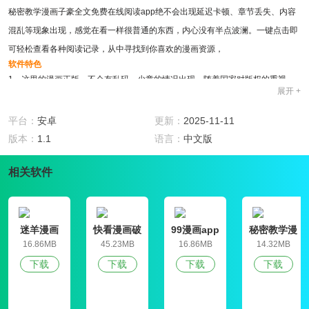
秘密教学漫画子豪全文免费在线阅读app绝不会出现延迟卡顿、章节丢失、内容
混乱等现象出现，感觉在看一样很普通的东西，内心没有半点波澜。一键点击即
可轻松查看各种阅读记录，从中寻找到你喜欢的漫画资源，
软件特色
1、这里的漫画正版，不会有乱码、少章的情况出现，随着国家对版权的重视，
展开 +
无论是漫画是小说的免费资源都大大减少，
2、无论是热血、校园、青春、恋爱、同人等漫画资源应有尽有，软件的操作方
平台：
安卓
更新：
2025-11-11
式也是非常的简单，你只需要简单的输入想看的漫画名字就可以了。
版本：
1.1
语言：
中文版
3、秘密教学漫画子豪全文免费在线阅读app内置超多各类型的漫画资源供大家线
相关软件
阅读观看，在这里有海量的漫画资源，只要是你想看的，
4、而这里，故事情节从开头到结尾紧密相连，漫迷看之后无法自拔，陷于其
中。这款软件里面用户每天可以这里看到最新的漫画内容。
软件亮点
迷羊漫画
快看漫画破
99漫画app
秘密教学漫
1、其中包括各类vip漫画、大神原创漫画、超气人的日漫以及热门的火爆的国漫
解版
破解
画完整版
16.86MB
45.23MB
16.86MB
14.32MB
等，国漫、日漫、美漫、连载漫画、完结漫画、热血漫画、暗黑漫画、人气改编
下载
下载
下载
下载
统统搜罗，
2、当一个应用中拥有这些时，什么都不重要。秘密教学漫画子豪全文免费在线