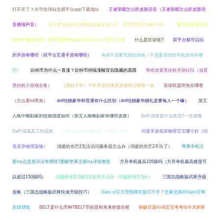
打不开了？火帀全球站交易平台app下载地址
王者荣耀怎么听皮肤语音（王者荣耀怎么听皮肤语
音播报声音）
宝可梦传说阿尔宙斯全图鉴有多少只（宝可梦阿尔宙斯介绍）
安币是正规平台
吗在中国合法吗？安币交易所www.binance.com官方介绍
什么是区块链?
双平台都可以玩
的手游有哪些（双平台互通手游有哪些）
有啥不需要充钱的游戏（不需要充钱的手机游戏有哪
些）
比特币为什么一直涨？比特币持续涨幅背后隐藏的原因
有啥放置类挂机手游好玩（放置
类挂机小游戏全集）
《原始千年》千年手游武侠类游戏排行榜第一名
英雄联盟周免在哪看
（怎么看lol周免）
dnf结婚豪华和普通有什么区别（dnf结婚豪华婚礼是要每人一个嘛）
第五
人格中雕刻家的技能强度如何（第五人格雕刻家有哪些皮肤）
DeFi清算是什么意思?一文读懂
DeFi清算及工作流程
cf西部战区有哪些区（cf西部大区）
问道手游变异物理宝宝哪个好（问
道变异物理宠物）
消逝的光芒2无法访问服务器怎么办（消逝的光芒2不出了）
苹果手机注
册ins总是显示没有网络?图解苹果注册ins详细教程
方舟单机最高105级吗（方舟单机最高难度可
以超过150级吗）
消逝的光芒2按Q没反应怎么办（消逝的光芒2pc）
三国志战略版武将升级
攻略（三国志战略版武将快速升级技巧）
Gate.io官方登陆网页版打不开？芝麻交易所Gate官网
在线登陆
BELT是什么币种?BELT币前景和未来价值分析
蚂蚁庄园小鸡宝宝考考你今天的答