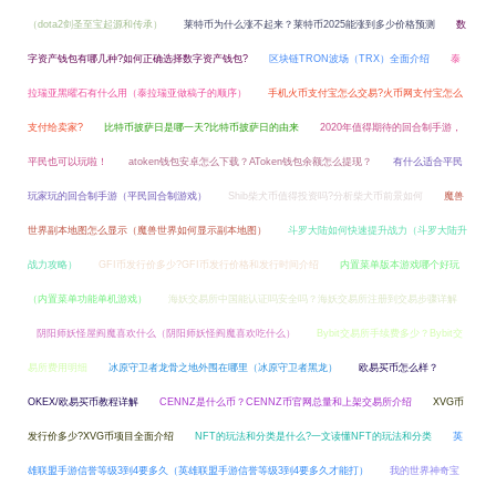
（dota2剑圣至宝起源和传承）
莱特币为什么涨不起来？莱特币2025能涨到多少价格预测
数
字资产钱包有哪几种?如何正确选择数字资产钱包?
区块链TRON波场（TRX）全面介绍
泰
拉瑞亚黑曜石有什么用（泰拉瑞亚做稿子的顺序）
手机火币支付宝怎么交易?火币网支付宝怎么
支付给卖家?
比特币披萨日是哪一天?比特币披萨日的由来
2020年值得期待的回合制手游，
平民也可以玩啦！
atoken钱包安卓怎么下载？AToken钱包余额怎么提现？
有什么适合平民
玩家玩的回合制手游（平民回合制游戏）
Shib柴犬币值得投资吗?分析柴犬币前景如何
魔兽
世界副本地图怎么显示（魔兽世界如何显示副本地图）
斗罗大陆如何快速提升战力（斗罗大陆升
战力攻略）
GFI币发行价多少?GFI币发行价格和发行时间介绍
内置菜单版本游戏哪个好玩
（内置菜单功能单机游戏）
海妖交易所中国能认证吗安全吗？海妖交易所注册到交易步骤详解
阴阳师妖怪屋阎魔喜欢什么（阴阳师妖怪阎魔喜欢吃什么）
Bybit交易所手续费多少？Bybit交
易所费用明细
冰原守卫者龙骨之地外围在哪里（冰原守卫者黑龙）
欧易买币怎么样？
OKEX/欧易买币教程详解
CENNZ是什么币？CENNZ币官网总量和上架交易所介绍
XVG币
发行价多少?XVG币项目全面介绍
NFT的玩法和分类是什么?一文读懂NFT的玩法和分类
英
雄联盟手游信誉等级3到4要多久（英雄联盟手游信誉等级3到4要多久才能打）
我的世界神奇宝