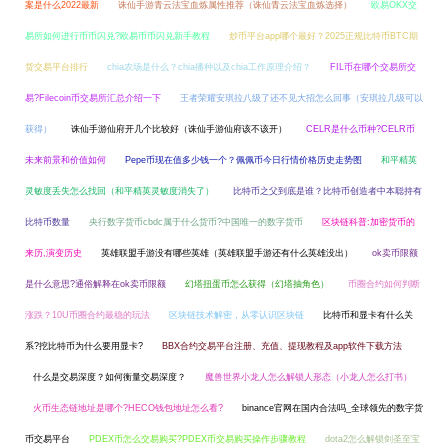
案是什么2022最新
诛仙手游青云法宝血炼属性推荐（诛仙青云法宝血炼选择）
欧易OKX交
易所如何进行币币闪兑?欧易币币闪兑新手教程
炒币平台app哪个最好？2025正规比特币BTC期
货交易平台排行
chia农场是什么？chia播种以及chia工作原理介绍？
FIL币在哪个交易所交
易?Filecoin币交易所汇总介绍一下
王者荣耀安琪拉八级了还不见大招怎么回事（安琪拉几级可以
获得）
诛仙手游仙府开几个比较好（诛仙手游仙府该不该开）
CELR是什么币种?CELR币
未来前景和价值如何
Pepe币现在值多少钱一个？佩佩币今日行情价格历史走势图
和平精英
灵敏度丢失怎么找回（和平精英灵敏度消失了）
比特币之父到底是谁？比特币创造者中本聪持有
比特币数量
央行数字货币cbdc属于什么货币?中国唯一的数字货币
区块链科普:加密货币的
来历,演变历史
英雄联盟手游没有哪些英雄（英雄联盟手游还有什么英雄没出）
ok卖币限额
是什么意思?通俗解释在ok卖币限额
幻塔扭蛋币怎么获得（幻塔抽角色）
币圈合约如何判断
涨跌？10U币圈合约最稳的玩法
区块链技术解密，从零认识区块链
比特币和显卡有什么关
系?挖比特币为什么要用显卡?
BBX合约交易平台注册、充值、提现教程及app软件下载方法
什么是交易深度？如何衡量交易深度？
魔兽世界小龙人怎么解锁人形态（小龙人怎么打书）
火币生态链地址是哪个?HECO钱包地址怎么看?
binance官网在国内合法吗_全球领先的数字货
币交易平台
PDEX币怎么交易购买?PDEX币交易购买操作步骤教程
dota2怎么解锁剑圣至宝