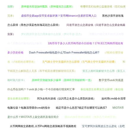
宙斯）
原神凝光应该如何配队（原神凝光怎么配对）
有哪些玄幻仙侠公益服游戏（玄幻仙侠
完本）
虚拟币交易app安币安卓版评测？安币网binance交易所官网入口
黑色沙漠手游玫瑰
怎么获得（黑色沙漠蓝色玫瑰花冠怎么获得）
问道手游怎么交易金钱（问道手游怎么交易金钱最
划算）
梦幻西游手游活力用来做什么划算（梦幻手游 活力）
币圈合约稳定套利的方法有哪
些？币圈合约最稳的玩法解密
1狗币等于多少人民币狗币的今日价格？17年买1万狗狗币现在有
多少历史价格
Dash Freewallet钱包是什么?Dash Freewallet钱包怎么样?
cf昵称在哪里修
改（cf改昵称在哪里改）
元气骑士空中支援碎片怎么获得（元气骑士空中支援碎片在哪）
和
平精英怎么解除恋人关系（和平精英在哪里解除情侣关系）
第五人格时装解锁卡怎么用（第五人
格时装六折卡）
原神宵宫突破加多少爆率（原神宵宫突破材料一览）
数字货币usdc到底是
什么币合法吗？？usdc多少钱一个今日价格行情实时汇率
泰拉瑞亚生命果实怎么获得（泰拉瑞
亚生命果实在哪里）
同为女性向游戏（以闪亮之名是什么类型的游戏）
如何用cmd命令清理
电脑垃圾？电脑清理缓存cmd的指令
稳定币是什么意思?稳定币在哪里可以购买?
MIOTA币
是什么币？MIOTA币上架交易所及项目简介
哪款武侠手游好玩推荐（推荐几个武侠手游）
火币网网格交易教程,火币Pro网格交易策略新手视频教程
宝可梦阿尔宙斯皮丘怎么进化（去吧