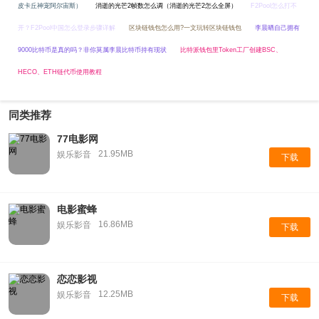
皮卡丘神宠阿尔宙斯）
消逝的光芒2帧数怎么调（消逝的光芒2怎么全屏）
F2Pool怎么打不
开？F2Pool中国怎么登录步骤详解
区块链钱包怎么用?一文玩转区块链钱包
李晨晒自己拥有
9000比特币是真的吗？非你莫属李晨比特币持有现状
比特派钱包里Token工厂创建BSC、
HECO、ETH链代币使用教程
同类推荐
77电影网
21.95MB
娱乐影音
下载
电影蜜蜂
16.86MB
娱乐影音
下载
恋恋影视
12.25MB
娱乐影音
下载