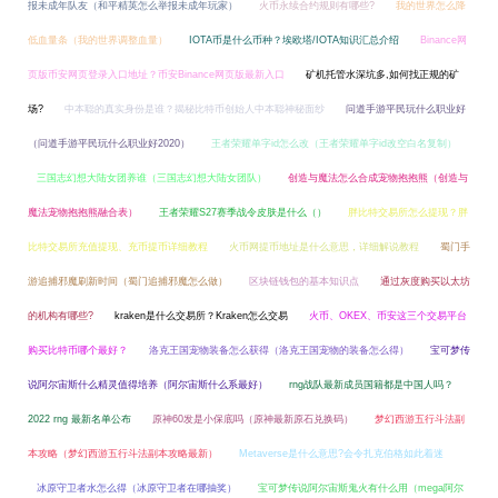
报未成年队友（和平精英怎么举报未成年玩家）
火币永续合约规则有哪些?
我的世界怎么降
低血量条（我的世界调整血量）
IOTA币是什么币种？埃欧塔/IOTA知识汇总介绍
Binance网
页版币安网页登录入口地址？币安Binance网页版最新入口
矿机托管水深坑多,如何找正规的矿
场?
中本聪的真实身份是谁？揭秘比特币创始人中本聪神秘面纱
问道手游平民玩什么职业好
（问道手游平民玩什么职业好2020）
王者荣耀单字id怎么改（王者荣耀单字id改空白名复制）
三国志幻想大陆女团养谁（三国志幻想大陆女团队）
创造与魔法怎么合成宠物抱抱熊（创造与
魔法宠物抱抱熊融合表）
王者荣耀S27赛季战令皮肤是什么（）
胖比特交易所怎么提现？胖
比特交易所充值提现、充币提币详细教程
火币网提币地址是什么意思，详细解说教程
蜀门手
游追捕邪魔刷新时间（蜀门追捕邪魔怎么做）
区块链钱包的基本知识点
通过灰度购买以太坊
的机构有哪些?
kraken是什么交易所？Kraken怎么交易
火币、OKEX、币安这三个交易平台
购买比特币哪个最好？
洛克王国宠物装备怎么获得（洛克王国宠物的装备怎么得）
宝可梦传
说阿尔宙斯什么精灵值得培养（阿尔宙斯什么系最好）
rng战队最新成员国籍都是中国人吗？
2022 rng 最新名单公布
原神60发是小保底吗（原神最新原石兑换码）
梦幻西游五行斗法副
本攻略（梦幻西游五行斗法副本攻略最新）
Metaverse是什么意思?会令扎克伯格如此着迷
冰原守卫者水怎么得（冰原守卫者在哪抽奖）
宝可梦传说阿尔宙斯鬼火有什么用（mega阿尔