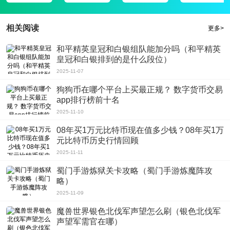
3、支持自定义背景以及亮度模式等等，你还可以直接线上离线缓存你喜欢的资
源，随时观看不受网络的影响；
相关阅读
更多>
4、一款非常受欢迎也很实用的优质追漫服务器，丰富多样的漫画资源为你及时
的推送，都能在这里满足;
和平精英皇冠和白银组队能加分吗（和平精英
软件评测
皇冠和白银排到的是什么段位）
欢迎小伙伴们来快看漫画破解版阅读观看，漫画资讯应有尽有。没有广告和弹幕;
2025-11-07
打开手机就可以在线阅读漫画，非常的方便;
狗狗币在哪个平台上买最正规？ 数字货币交易
app排行榜前十名
2025-11-10
08年买1万元比特币现在值多少钱？08年买1万
元比特币历史行情回顾
2025-11-11
蜀门手游炼狱关卡攻略（蜀门手游炼魔阵攻
略）
2025-11-09
魔兽世界银色北伐军声望怎么刷（银色北伐军
声望军需官在哪）