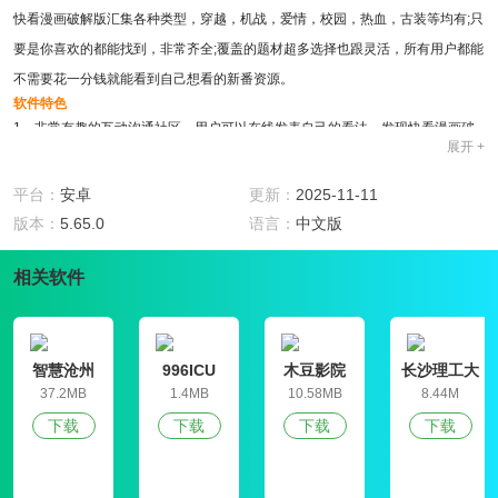
快看漫画破解版汇集各种类型，穿越，机战，爱情，校园，热血，古装等均有;只
要是你喜欢的都能找到，非常齐全;覆盖的题材超多选择也跟灵活，所有用户都能
不需要花一分钱就能看到自己想看的新番资源。
软件特色
1、非常有趣的互动沟通社区，用户可以在线发表自己的看法，发现快看漫画破
展开 +
解版在漫画世界中的更多趣味性。
2、线上以真人为主题战卡漫画服务，在线阅读将更加的简单轻松，线上阅读将
平台：
安卓
更新：
2025-11-11
更加便捷，有用户能更快速的知道漫画行业的火爆热点；
版本：
5.65.0
语言：
中文版
3、不用担心看漫画的费用，也不用到处寻找喜欢的资源，这里统统都可以解
相关软件
决，满足您所有的看漫画需求。
4、满足用户们的观看需要个超大的福利;对于喜欢看漫画的朋友们简直就是一
哦，并且在日常不断的更新，为您带来更多的精彩；
软件功能
智慧沧州
996ICU
木豆影院
长沙理工大
1、线上的漫画查看方便，所有的漫画的界面设定上非常详细，线上你总能无广
学就业信息
37.2MB
1.4MB
10.58MB
8.44M
网学生信息
告的追遍全网新番;
下载
下载
下载
下载
管理平台
2、快看漫画破解版每天在线更新为你提供更齐全的优质漫画资源，改变了更多
漫画爱好者的阅读习惯，直接拿起手机，随时进行阅读