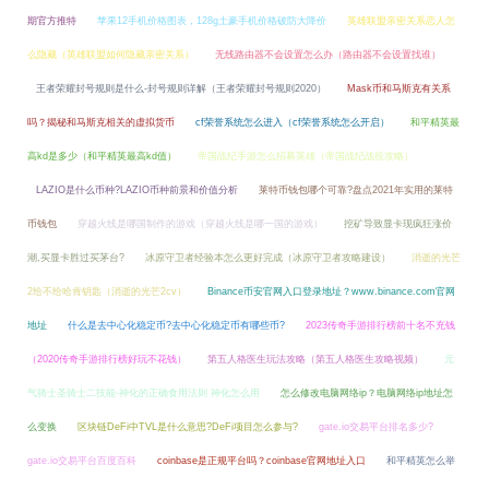
期官方推特
苹果12手机价格图表，128g土豪手机价格破防大降价
英雄联盟亲密关系恋人怎
么隐藏（英雄联盟如何隐藏亲密关系）
无线路由器不会设置怎么办（路由器不会设置找谁）
王者荣耀封号规则是什么-封号规则详解（王者荣耀封号规则2020）
Mask币和马斯克有关系
吗？揭秘和马斯克相关的虚拟货币
cf荣誉系统怎么进入（cf荣誉系统怎么开启）
和平精英最
高kd是多少（和平精英最高kd值）
帝国战纪手游怎么招募英雄（帝国战纪战役攻略）
LAZIO是什么币种?LAZIO币种前景和价值分析
莱特币钱包哪个可靠?盘点2021年实用的莱特
币钱包
穿越火线是哪国制作的游戏（穿越火线是哪一国的游戏）
挖矿导致显卡现疯狂涨价
潮,买显卡胜过买茅台?
冰原守卫者经验本怎么更好完成（冰原守卫者攻略建设）
消逝的光芒
2给不给哈肯钥匙（消逝的光芒2cv）
Binance币安官网入口登录地址？www.binance.com官网
地址
什么是去中心化稳定币?去中心化稳定币有哪些币?
2023传奇手游排行榜前十名不充钱
（2020传奇手游排行榜好玩不花钱）
第五人格医生玩法攻略（第五人格医生攻略视频）
元
气骑士圣骑士二技能-神化的正确食用法则 神化怎么用
怎么修改电脑网络ip？电脑网络ip地址怎
么变换
区块链DeFi中TVL是什么意思?DeFi项目怎么参与?
gate.io交易平台排名多少?
gate.io交易平台百度百科
coinbase是正规平台吗？coinbase官网地址入口
和平精英怎么举