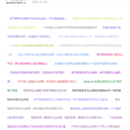
2025-11-08
宝可梦阿尔宙斯千针鱼怎么进化（千针鱼超进化）
消逝的光芒启动游戏有两个选项怎么选（消
逝的光芒进入游戏选哪个）
FLM是什么币种?FLM币未来价值和前景如何?
近期比较热门的
手游有哪些2023（近期热门手游排行）
创造与魔法植物纤维有什么用（创魔植物纤维哪里多）
十个去中心化存储区块链项目代币分享
区块链BEPRO是什么币种?BEPRO币未来前景及价值
分析
第五人格宿伞之魂天赋加点推荐（第五人格宿伞之魂人格搭配）
梦幻西游奇经八脉怎么
开启（梦幻西游奇经八脉在哪里点）
全球前十比特币交易所是哪几个？比特币交易平台排名
无期迷途官服和b服互通吗（无期迷途手游官网）
和平精英红茶怎么制作（和平精英怎么做红
茶）
时空猎人宠物怎么跟随（时空猎人宠物跟随不显示）
dragonex龙网交易所怎么样?属于
哪个国家
空投币怎么领取?空投币领取方法介绍
360手机助手怎么把软件移到sd卡？软件移
到sd卡的方法介绍
和平精英被禁言怎么看禁言时间（和平精英被禁言时间怎么查询）
泰拉
瑞亚月亮石怎么获得（泰拉瑞亚月亮石获得方法）
据说是史上最好玩的5款赛车游戏（十大最好
玩的赛车游戏）
我的世界一键挖矿怎么设置（我的世界一键挖矿怎么设置石头）
Chia(奇亚)
硬盘挖矿注意事项,Chia奇亚挖矿回报率与常见问题
Pi币在中国是合法的吗？Pi币上主网准确日