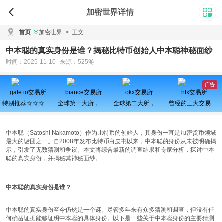
加密世界详情
首页
加密世界
>
正文
中本聪的真实身份是谁？揭秘比特币创始人中本聪神秘面纱
时间：2025-11-10 来源：525游
广告
gate.io交易所
biance交易所
okx交易所
htx交易所
特别推荐☆☆☆百倍币之王
全球第一大所，新用户注册可得100USDT奖励
全球第二大所，新用户拆盲盒100%中奖，最高价值60000元
曾经的三大交易所之一、近期空投活动较多，力争重回巅峰
中本聪（Satoshi Nakamoto）作为比特币的创始人，其身份一直是加密货币领域
最大的谜团之一。自2008年发布比特币白皮书以来，中本聪的身份从未被明确揭
示，引发了无数猜测和争议。本文将综合最新的调查结果和专家分析，探讨中本
聪的真实身份，并揭秘其神秘面纱。
中本聪的真实身份是谁？
中本聪的真实身份至今仍然是一个谜。尽管多年来有众多猜测和调查，但没有任
何确凿证据能够证明中本聪的具体身份。以下是一些关于中本聪身份的主要猜测