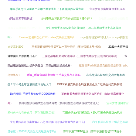
苹果手机怎么分屏两个应用？苹果手机上下两屏操作设置方法
宝可梦阿尔宙斯能用手机玩么
（阿尔宙斯不能联机）
比特币现金和比特币有什么区别？哪个好？
在电脑上的截图快捷键是
什么？电脑截屏的三种方法
梦幻西游手游2022龙宫还能玩吗（2021年梦幻手游龙宫还能玩
吗）
Exrates交易所怎么样?Exrates交易所正规吗?
csgo如何稳定200以上fps（csgo帧数怎
么提高到200）
王者荣耀扫码登录后可以一直登录吗（王者荣耀上号神器）
2021年火币网清
退中国用户原因是什么?
三国志战略版如何发送阵容（三国志战略版怎么给好友发阵容）
帝
国战纪各阶段战力提升的盘点（帝国战纪游戏怎么样）
魔兽世界wlk练级是鸟德好还是野德（tbc
鸟德练级）
币赢_币赢官网最新地址？币赢交易所正规吗
非小号排名前50的交易所都有哪
些？非小号全球交易所查询地址入口
OKEX欧易交易所合约交易怎么玩？欧易合约交易教程
DeFi项目:手把手教你使用DODO教程
英雄联盟大师宗师王者怎么区分的（lol大师宗师哪个
高）
英雄联盟训练模式怎么邀请好友（英雄联盟怎么在训练模式邀请人）
宝可梦传说阿尔宙
斯特典卡片有什么用（阿尔宙斯限定机）
币圈合约如何判断涨跌？10U币圈合约最稳的玩法
宝可梦传说阿尔宙斯奋斗石怎么获得（阿尔宙斯努力值刷什么）
和平精英压枪往上飘该怎么调
灵敏度（2023年无后坐力灵敏度分享码）
赛车手游TOP10盘点（赛车手游排行榜2021前十