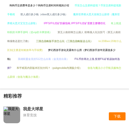
狗狗币交易费率是多少？狗狗币交易时间和规则介绍
币安怎么交易和提现？币安交易和提现新
手教程
双人成行多少钱（xbox双人成行多少钱）
魔兽世界熔火恶犬坐骑怎么获得（魔兽世
界熔火恶犬宝宝怎么获取）
IPFS/FIL挖矿防爆指南,IPFS/FIL挖矿需要主要哪些坑
有上线送
特权的卡牌手游吗（送vip的卡牌游戏）
第五人格前锋怎么撞人 前锋撞人玩法技巧（第五人格前
锋撞救还是扛刀救）
三国志战略版手游怎么玩（三国志战略版这么玩）
trc20和erc20有什么
区别(主要是转账效率与手续费)
梦幻西游手游化灵露有什么用（梦幻西游手游华灵露值多少
钱）
英雄联盟金克丝S12怎么出装（金克丝出装）
FIL币价再次上涨,投资FIL矿机该如何选
择?
和平精英内部版本区别大吗？（pubgmobile内测版介绍）
创造与魔法小小宇航员服饰怎
么获得（创造与魔法小海星）
精彩推荐
我是大球星
体育竞技
下载