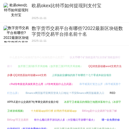
欧易okex比特币如何提现到支付宝
2025-11-11
数字货币交易平台有哪些?2022最新区块链数
字货币交易平台排名前十名
2025-11-11
什么是去中心化钱包?去中心化钱包是什么意思?
以太币哪个矿池收益高?以太坊矿池收益排行
前十
放开那三国3新手开局攻略（放开那三国3平民开局攻略）
QQ浏览器创建word文档方法
步骤-QQ浏览器如何创建word文档
上班族副业赚钱的路子有哪些？七个零成本副业项目
cfhd传奇级道具抽奖券怎么用（cf传奇奖励什么主武器）
和平精英灯笼怎么开（和平精英那个
灯怎么弄）
Binance网页版币安网页登录入口地址？币安Binance网页版最新入口
RED
APPLE是什么交易所?红苹果交易所全面介绍
冰原守卫者最后的俄勒兰地图掉落有什么（冰原守
卫者游戏视频）
十大邮箱app排行榜 好用的手机邮箱app
BiKing是什么交易所?全面了解
BiKing/币王交易所
有什么魔幻类手游玩的人多（大型魔幻手游哪个最火）
哪一款免费的修
仙游戏好玩（有没有免费修仙游戏）
创造与魔法奇遇动物资质表 创造与魔法奇遇动物大全）