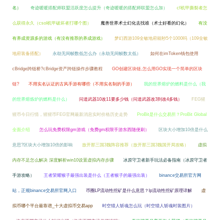
名）
奇迹暖暖搭配师联盟活跃度怎么提升（奇迹暖暖的搭配师联盟怎么加）
cf机甲撕裂者怎
么获得永久（csol机甲破坏者打哪个图）
魔兽世界术士幻化去找谁（术士好看的幻化）
有没
有养成资源多的游戏（有没有推荐的养成游戏）
梦幻西游109全敏地府能秒5个1000吗（109全敏
地府装备搭配）
永劫无间帧数低怎么办（永劫无间帧数太低）
如何在imToken钱包使用
cBridge跨链桥?cBridge资产跨链操作步骤教程
GO创建区块链,怎么用GO实现一个简单的区块
链?
不用实名认证的古风手游有哪些（不用实名制的手游）
我的世界熔炉的燃料是什么（我
的世界熔炼炉的燃料是什么）
问道武器10改11要多少钱（问道武器改3到改4多钱）
FEG猩
猩币今日行情，猩猩币FEG官网最新消息实时价格历史走势
ProBit是什么交易所？ProBit Global
全面介绍
怎么玩免费权限gm游戏（免费gm权限手游东西随便刷）
区块大小增加10倍是什么
意思?区块大小增加10倍的影响
放开那三国3魏阵容推荐（放开那三国3魏国开局攻略）
虚拟
内存不足怎么解决 深度解析win10设置虚拟内存步骤
冰原守卫者新手玩法必备指南（冰原守卫者
手游攻略）
王者荣耀猴子最强出装是什么（王者猴子的最强出装）
binance交易所官方网
站，正规binance交易所官网入口
币圈LP流动性挖矿是什么意思？lp流动性挖矿原理详解
虚
拟币哪个平台最靠谱_十大虚拟币交易app
时空猎人斩魂怎么玩（时空猎人斩魂时装图片）