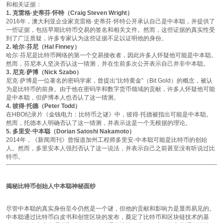
和相关证据：
1. 克雷格·史蒂芬·怀特（Craig Steven Wright）
2016年，澳大利亚企业家克雷格·史蒂芬·怀特公开承认自己是中本聪，并提供了
一些证据，包括早期比特币交易的签名和相关文件。然而，这些证据的真实性受
到了广泛质疑，许多专家认为这些证据不足以证明他的身份。
2. 哈尔·芬尼（Hal Finney）
哈尔·芬尼是比特币网络的第一个交易接收者，因此许多人怀疑他可能是中本聪。
然而，芬尼本人坚决否认这一猜测，并在生前多次公开表示自己并非中本聪。
3. 尼克·萨博（Nick Szabo）
尼克·萨博是一位著名的密码学家，曾提出“比特黄金”（Bit Gold）的概念，被认
为是比特币的前身。由于他在密码学和数字货币领域的贡献，许多人怀疑他可能
是中本聪，但萨博本人也否认了这一猜测。
4. 彼得·托德（Peter Todd）
在HBO纪录片《金钱电力：比特币之谜》中，彼得·托德被指出可能是中本聪。
然而，托德本人明确否认了这一猜测，并表示这是一个无根据的理论。
5. 多里安·中本聪（Dorian Satoshi Nakamoto）
2014年，《新闻周刊》曾报道加州工程师多里安·中本聪可能是比特币的创始
人。然而，多里安本人强烈否认了这一说法，并表示自己之前甚至没有听说过比
特币。
揭秘比特币创始人中本聪神秘面纱
尽管中本聪的真实身份至今仍然是一个谜，但他的贡献和影响力是显而易见的。
中本聪通过比特币白皮书和创世区块的发布，奠定了比特币和区块链技术的基