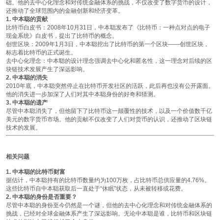
础。他的去中心化理念和对传统金融体系的挑战，不仅改变了数字货币的设计，
还推动了全球范围内的金融创新和经济变革。
1. 中本聪的贡献
比特币白皮书
：2008年10月31日，中本聪发布了《比特币：一种点对点的电子
现金系统》白皮书，提出了比特币的概念。
创世区块
：2009年1月3日，中本聪挖出了比特币的第一个区块——创世区块，
标志着比特币的正式诞生。
去中心化理念
：中本聪的设计理念强调去中心化和匿名性，这一理念对后续的区
块链技术发展产生了深远影响。
2. 中本聪的消失
2010年底，中本聪突然停止在比特币开发社区的活跃，此后再也没有公开露面。
他的消失进一步加深了人们对其中本聪身份的好奇和猜测。
3. 中本聪的遗产
尽管中本聪消失了，但他留下了比特币这一颠覆性的技术，以及一个价值数千亿
美元的数字货币市场。他的贡献不仅改变了人们对货币的认识，还推动了区块链
技术的发展。
相关问题
1. 中本聪的比特币财富
据估计，中本聪持有的比特币数量约为100万枚，占比特币总供应量的4.76%。
这些比特币自中本聪获取后一直处于“休眠”状态，从未被转移或花费。
2. 中本聪的身份是否重要？
尽管中本聪的身份至今仍然是一个谜，但他的去中心化理念和对传统金融体系的
挑战，已经对全球金融体系产生了深远影响。无论中本聪是谁，比特币和区块链