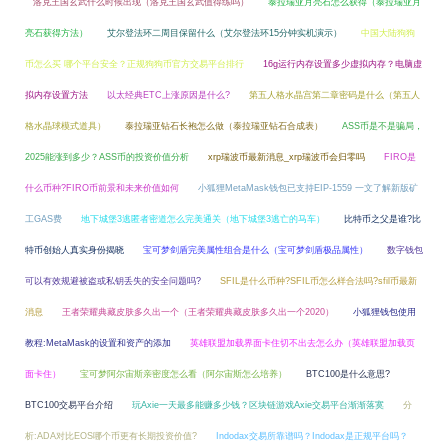
洛克王国玄武什么时候出现（洛克王国玄武值得练吗）
泰拉瑞亚月亮石怎么获得（泰拉瑞亚月
亮石获得方法）
艾尔登法环二周目保留什么（艾尔登法环15分钟实机演示）
中国大陆狗狗
币怎么买 哪个平台安全？正规狗狗币官方交易平台排行
16g运行内存设置多少虚拟内存？电脑虚
拟内存设置方法
以太经典ETC上涨原因是什么?
第五人格水晶宫第二章密码是什么（第五人
格水晶球模式道具）
泰拉瑞亚钻石长袍怎么做（泰拉瑞亚钻石合成表）
ASS币是不是骗局，
2025能涨到多少？ASS币的投资价值分析
xrp瑞波币最新消息_xrp瑞波币会归零吗
FIRO是
什么币种?FIRO币前景和未来价值如何
小狐狸MetaMask钱包已支持EIP-1559 一文了解新版矿
工GAS费
地下城堡3逃匿者密道怎么完美通关（地下城堡3逃亡的马车）
比特币之父是谁?比
特币创始人真实身份揭晓
宝可梦剑盾完美属性组合是什么（宝可梦剑盾极品属性）
数字钱包
可以有效规避被盗或私钥丢失的安全问题吗?
SFIL是什么币种?SFIL币怎么样合法吗?sfil币最新
消息
王者荣耀典藏皮肤多久出一个（王者荣耀典藏皮肤多久出一个2020）
小狐狸钱包使用
教程:MetaMask的设置和资产的添加
英雄联盟加载界面卡住切不出去怎么办（英雄联盟加载页
面卡住）
宝可梦阿尔宙斯亲密度怎么看（阿尔宙斯怎么培养）
BTC100是什么意思?
BTC100交易平台介绍
玩Axie一天最多能赚多少钱？区块链游戏Axie交易平台渐渐落寞
分
析:ADA对比EOS哪个币更有长期投资价值?
Indodax交易所靠谱吗？Indodax是正规平台吗？