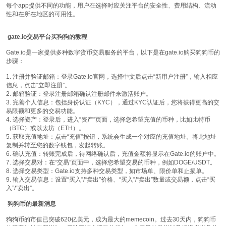
每个app提供不同的功能，用户在选择时应关注平台的安全性、费用结构、流动
性和在所在地区的可用性。
gate.io交易平台买狗狗的教程
Gate.io是一家提供多种数字货币交易服务的平台，以下是在gate.io购买狗狗币的
步骤：
1. 注册并验证邮箱：登录Gate.io官网，选择中文后点击“新用户注册”，输入相应
信息，点击“立即注册”。
2. 邮箱验证：登录注册邮箱确认注册邮件来激活账户。
3. 完善个人信息：包括身份认证（KYC），通过KYC认证后，您将获得更高的交
易限额和更多的交易功能。
4. 选择资产：登录后，进入“资产”页面，选择您希望充值的币种，比如比特币
（BTC）或以太坊（ETH）。
5. 获取充值地址：点击“充值”按钮，系统会生成一个对应的充值地址。将此地址
复制并转至您的数字钱包，发起转账。
6. 确认充值：转账完成后，待网络确认后，充值金额将显示在Gate.io的账户中。
7. 选择交易对：在“交易”页面中，选择您希望交易的币种，例如DOGE/USDT。
8. 选择交易类型：Gate.io支持多种交易类型，如市场单、限价单和止损单。
9. 输入交易信息：设置“买入”/“卖出”价格、“买入”/“卖出”数量或交易额，点击“买
入”/“卖出”。
狗狗币的最新消息
狗狗币的市值已突破620亿美元，成为最大的memecoin。过去30天内，狗狗币