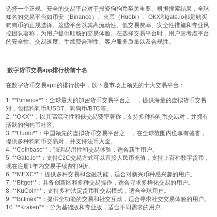
选择一个正规、安全的交易平台对于投资狗狗币至关重要。根据搜索结果，全球
知名的交易平台如币安（Binance）、火币（Huobi）、OKX和gate.io都是购买
狗狗币的正规选择。这些平台以其高流动性、低交易费率、安全性措施和专业风
控团队著称，为用户提供顺畅的交易体验。在选择交易平台时，用户应考虑平台
的安全性、交易速度、手续费合理性、客户服务质量以及合规性。
数字货币交易app排行榜前十名
在数字货币交易app的排行榜中，以下是市场上领先的十大交易平台：
1. **Binance**：全球最大的加密货币交易平台之一，提供海量的虚拟货币交易
对，包括狗狗币/USDT、狗狗币/BTC等。
2. **OKX**：以其高流动性和低交易费率著称，支持多种狗狗币交易对，并拥有
活跃的狗狗币社区。
3. **Huobi**：中国领先的虚拟货币交易平台之一，在全球范围内也享有盛誉，
提供多种狗狗币交易对，并支持法币入金。
4. **Coinbase**：强调易用性和交易体验，适合新手用户。
5. **Gate.io**：支持C2C交易方式可以直接人民币充值，支持上百种数字货币，
现在注册1年内交易手续费打9折。
6. **MEXC**：提供多种交易和金融功能，适合对新兴币种感兴趣的用户。
7. **Bitget**：具备创新区和多种交易操作，适合寻求多样化交易的用户。
8. **KuCoin**：支持多种法定货币和交易模式，适合全球用户。
9. **Bitfinex**：提供全功能的交易和社交互动，适合寻求社交交易体验的用户。
10. **Kraken**：分为基础版和专业版，适合不同需求的用户。