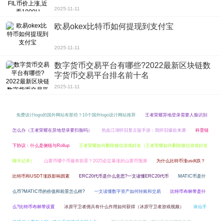
2025-11-11
欧易okex比特币如何提现到支付宝
2025-11-11
数字货币交易平台有哪些?2022最新区块链数
字货币交易平台排名前十名
2025-11-11
免费设计logo的国外网站有那些？10个国外logo设计网站推荐
王者荣耀异地登录需要人脸识别
怎么办（王者荣耀在异地登录要扫脸吗）
热血江湖怀旧复古版手游：我怀旧爆款来袭
科普链
下协议：什么是侧链与Rollup
王者荣耀如何删除微信游戏好友（王者荣耀如何删除微信游戏好友
聊天记录）
山寨币哪个币最有前景？2025必定暴涨的山寨币预测
为什么比特币涨usdt跌？
比特币和USDT涨跌影响因素
ERC20代币是什么意思?一文读懂ERC20代币
MATIC币是什
么币?MATIC币的价值和前景怎么样?
一文读懂数字资产如何转账和交易
比特币布林带是什
么?比特币布林带设置
冰原守卫者佣兵有什么作用如何获得（冰原守卫者游戏视频）
诛仙手