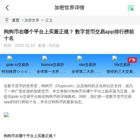
加密世界详情
首页
加密世界
>
正文
狗狗币在哪个平台上买最正规？ 数字货币交易app排行榜前
十名
时间：2025-11-10 来源：525游
广告
gate.io交易所
biance交易所
okx交易所
htx交易所
特别推荐☆☆☆百倍币之王
全球第一大所，新用户注册可得100USDT奖励
全球第二大所，新用户拆盲盒100%中奖，最高价值60000元
曾经的三大交易所之一、近期空投活动较多，力争重回巅峰
在数字货币的世界里，狗狗币（Dogecoin）以其独特的文化和社区支持，成为
了一种广受欢迎的加密货币。本文将探讨狗狗币在哪个平台上购买最为正规，并
提供gate.io交易平台购买狗狗币的详细教程。同时，我们将一览数字货币交易
app的排行榜前十名，并关注狗狗币的最新动态。
狗狗币在哪个平台上买最正规？