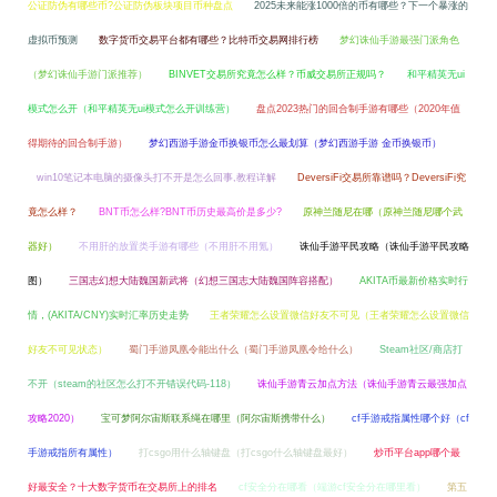
公证防伪有哪些币?公证防伪板块项目币种盘点
2025未来能涨1000倍的币有哪些？下一个暴涨的
虚拟币预测
数字货币交易平台都有哪些？比特币交易网排行榜
梦幻诛仙手游最强门派角色
（梦幻诛仙手游门派推荐）
BINVET交易所究竟怎么样？币威交易所正规吗？
和平精英无ui
模式怎么开（和平精英无ui模式怎么开训练营）
盘点2023热门的回合制手游有哪些（2020年值
得期待的回合制手游）
梦幻西游手游金币换银币怎么最划算（梦幻西游手游 金币换银币）
win10笔记本电脑的摄像头打不开是怎么回事,教程详解
DeversiFi交易所靠谱吗？DeversiFi究
竟怎么样？
BNT币怎么样?BNT币历史最高价是多少?
原神兰随尼在哪（原神兰随尼哪个武
器好）
不用肝的放置类手游有哪些（不用肝不用氪）
诛仙手游平民攻略（诛仙手游平民攻略
图）
三国志幻想大陆魏国新武将（幻想三国志大陆魏国阵容搭配）
AKITA币最新价格实时行
情，(AKITA/CNY)实时汇率历史走势
王者荣耀怎么设置微信好友不可见（王者荣耀怎么设置微信
好友不可见状态）
蜀门手游凤凰令能出什么（蜀门手游凤凰令给什么）
Steam社区/商店打
不开（steam的社区怎么打不开错误代码-118）
诛仙手游青云加点方法（诛仙手游青云最强加点
攻略2020）
宝可梦阿尔宙斯联系绳在哪里（阿尔宙斯携带什么）
cf手游戒指属性哪个好（cf
手游戒指所有属性）
打csgo用什么轴键盘（打csgo什么轴键盘最好）
炒币平台app哪个最
好最安全？十大数字货币在交易所上的排名
cf安全分在哪看（端游cf安全分在哪里看）
第五