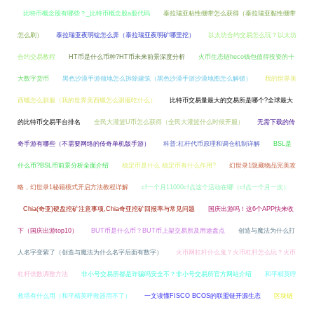
比特币概念股有哪些？_比特币概念股a股代码
泰拉瑞亚粘性绷带怎么获得（泰拉瑞亚黏性绷带
怎么刷）
泰拉瑞亚夜明锭怎么弄（泰拉瑞亚夜明矿哪里挖）
以太坊合约交易怎么玩？以太坊
合约交易教程
HT币是什么币种?HT币未来前景深度分析
火币生态链heco钱包值得投资的十
大数字货币
黑色沙漠手游领地怎么拆除建筑（黑色沙漠手游沙漠地图怎么解锁）
我的世界美
西螈怎么驯服（我的世界美西螈怎么驯服吃什么）
比特币交易量最大的交易所是哪个?全球最大
的比特币交易平台排名
全民大灌篮U币怎么获得（全民大灌篮什么时候开服）
无需下载的传
奇手游有哪些（不需要网络的传奇单机版手游）
科普:杠杆代币原理和调仓机制详解
BSL是
什么币?BSL币前景分析全面介绍
稳定币是什么 稳定币有什么作用?
幻世录1隐藏物品完美攻
略，幻世录1秘籍模式开启方法教程详解
cf一个月11000cf点这个活动在哪（cf点一个月一次）
Chia(奇亚)硬盘挖矿注意事项,Chia奇亚挖矿回报率与常见问题
国庆出游吗！这6个APP快来收
下（国庆出游top10）
BUT币是什么币？BUT币上架交易所及用途盘点
创造与魔法为什么打
人名字变紫了（创造与魔法为什么名字后面有数字）
火币网杠杆什么鬼？火币杠杆怎么玩？火币
杠杆倍数调整方法
非小号交易所都是诈骗吗安全不？非小号交易所官方网站介绍
和平精英呼
救塔有什么用（和平精英呼救器用不了）
一文读懂FISCO BCOS的联盟链开源生态
区块链