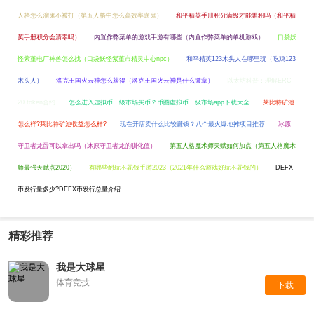
人格怎么溜鬼不被打（第五人格中怎么高效率遛鬼）
和平精英手册积分满级才能累积吗（和平精
英手册积分会清零吗）
内置作弊菜单的游戏手游有哪些（内置作弊菜单的单机游戏）
口袋妖
怪紫堇电厂神兽怎么找（口袋妖怪紫堇市精灵中心npc）
和平精英123木头人在哪里玩（吃鸡123
木头人）
洛克王国火云神怎么获得（洛克王国火云神是什么徽章）
以太坊科普：理解ERC-
20 token合约
怎么进入虚拟币一级市场买币？币圈虚拟币一级市场app下载大全
莱比特矿池
怎么样?莱比特矿池收益怎么样?
现在开店卖什么比较赚钱？八个最火爆地摊项目推荐
冰原
守卫者龙蛋可以拿出吗（冰原守卫者龙的驯化值）
第五人格魔术师天赋如何加点（第五人格魔术
师最强天赋点2020）
有哪些耐玩不花钱手游2023（2021年什么游戏好玩不花钱的）
DEFX
币发行量多少?DEFX币发行总量介绍
精彩推荐
我是大球星
体育竞技
下载