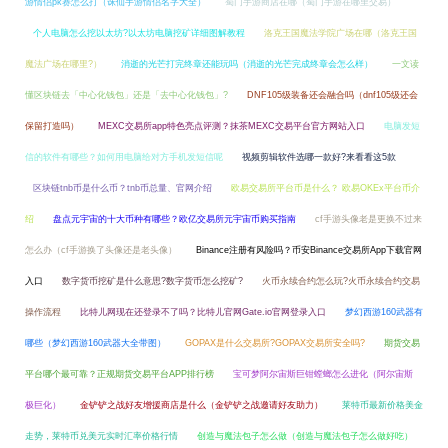
游情侣pk赛怎么打（诛仙手游情侣名字大全）
蜀门手游商店在哪（蜀门手游在哪里交易）
个人电脑怎么挖以太坊?以太坊电脑挖矿详细图解教程
洛克王国魔法学院广场在哪（洛克王国
魔法广场在哪里?）
消逝的光芒打完终章还能玩吗（消逝的光芒完成终章会怎么样）
一文读
懂区块链去「中心化钱包」还是「去中心化钱包」?
DNF105级装备还会融合吗（dnf105级还会
保留打造吗）
MEXC交易所app特色亮点评测？抹茶MEXC交易平台官方网站入口
电脑发短
信的软件有哪些？如何用电脑给对方手机发短信呢
视频剪辑软件选哪一款好?来看看这5款
区块链tnb币是什么币？tnb币总量、官网介绍
欧易交易所平台币是什么？ 欧易OKEx平台币介
绍
盘点元宇宙的十大币种有哪些？欧亿交易所元宇宙币购买指南
cf手游头像老是更换不过来
怎么办（cf手游换了头像还是老头像）
Binance注册有风险吗？币安Binance交易所App下载官网
入口
数字货币挖矿是什么意思?数字货币怎么挖矿?
火币永续合约怎么玩?火币永续合约交易
操作流程
比特儿网现在还登录不了吗？比特儿官网Gate.io官网登录入口
梦幻西游160武器有
哪些（梦幻西游160武器大全带图）
GOPAX是什么交易所?GOPAX交易所安全吗?
期货交易
平台哪个最可靠？正规期货交易平台APP排行榜
宝可梦阿尔宙斯巨钳螳螂怎么进化（阿尔宙斯
极巨化）
金铲铲之战好友增援商店是什么（金铲铲之战邀请好友助力）
莱特币最新价格美金
走势，莱特币兑美元实时汇率价格行情
创造与魔法包子怎么做（创造与魔法包子怎么做好吃）