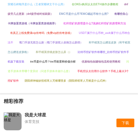
荣耀石碑顺序是什么（王者荣耀碑文干什么用）
在OKEx购买以太坊ETH操作步骤教程
dnf
疲劳几点更新（dnf疲劳啥时候刷新）
EMC币是什么币?EMC崛起币有什么用?
有哪些良心
卡牌放置类游戏（卡牌放置类游戏推荐）
杠杆挖矿的原理是什么?浅谈杠杆挖矿的原理和方法
有真正上线免费满vip传奇吗（免费vip的传奇游戏）
USDT属于什么币种_usdt属于什么币种合
法不
蜀门手游无双怎么刷（蜀门手游双人坐骑怎么获得）
和平精英怎么赠送皮肤（和平精英
怎么赠送皮肤枪）
和平精英倍镜皮肤怎么弄（）
比特币挖矿软件有哪些_比特币挖矿软件手
机版下载安装
trx币是什么币？trx币前景和价值分析
优盾钱包创建钱包流程使用教程
问
道手游体木带哪个变异好（问道手游体木做什么套）
手机挖以太坊用什么软件？手机上最火3个
挖矿软件
阴阳师神秘妖怪稻草人咒锥哪里多（阴阳师稻草人咒锥是什么式神）
精彩推荐
我是大球星
体育竞技
下载