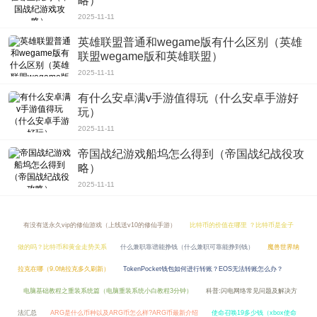
略）
2025-11-11
英雄联盟普通和wegame版有什么区别（英雄
联盟wegame版和英雄联盟）
2025-11-11
有什么安卓满v手游值得玩（什么安卓手游好
玩）
2025-11-11
帝国战纪游戏船坞怎么得到（帝国战纪战役攻
略）
2025-11-11
有没有送永久vip的修仙游戏（上线送v10的修仙手游）
比特币的价值在哪里 ？比特币是金子
做的吗？比特币和黄金走势关系
什么兼职靠谱能挣钱（什么兼职可靠能挣到钱）
魔兽世界纳
拉克在哪（9.0纳拉克多久刷新）
TokenPocket钱包如何进行转账？EOS无法转账怎么办？
电脑基础教程之重装系统篇（电脑重装系统小白教程3分钟）
科普:闪电网络常见问题及解决方
法汇总
ARG是什么币种以及ARG币怎么样?ARG币最新介绍
使命召唤19多少钱（xbox使命