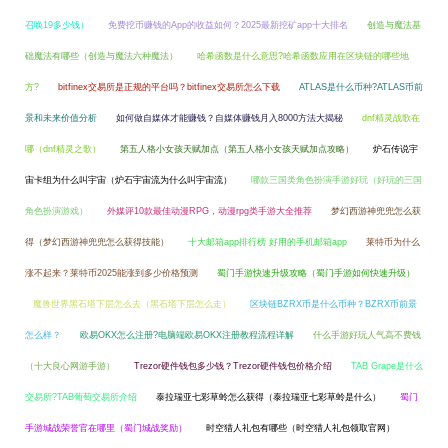
召唤19多少钱）
免费挖币赚钱的App的收益如何？2025最新挖矿app十大排名
创造与魔法基
础魔法有哪些（创造与魔法六种魔法）
哈希函数是什么意思?哈希函数应用在区块链的哪些地
方?
bitfinex交易所是正规的平台吗？bitfinex交易所怎么下载
ATLAS是什么币种?ATLAS币前
景和未来价值分析
如何做自媒体才能赚钱？自媒体赚钱月入8000方法大揭秘
dnf精灵战歌在
哪（dnf精灵之歌）
第五人格小女孩天赋加点（第五人格小女孩天赋加点攻略）
炉石传说宇
宙卡组为什么叫宇宙（炉石宇宙流为什么叫宇宙流）
哪款三国类角色扮演手游好玩（好玩的三国
角色扮演游戏）
外媒评10款最佳动漫RPG，动漫rpg类手游大全推荐
梦幻西游神兜兜怎么获
得（梦幻西游神兜兜怎么获得技能）
十大邮箱app排行榜 好用的手机邮箱app
莱特币为什么
涨不起来？莱特币2025能涨到多少价格预测
蜀门手游快速升级攻略（蜀门手游如何快速升级）
魔兽世界黑石塔下层怎么去（黑石塔下层怎么走）
区块链BZRX币是什么币种？BZRX币前景
怎么样？
欧易OKX怎么注册?电脑端欧易OKX注册教程流程详解
什么手游好玩人气高不费钱
（十大良心网游手游）
Trezor硬件钱包多少钱？Trezor硬件钱包价格介绍
TAB Grape是什么
交易所?TAB葡萄交易所介绍
泰拉瑞亚七彩草蛉怎么获得（泰拉瑞亚七彩草蛉是什么）
蜀门
手游城战荣誉官在哪里（蜀门城战奖励）
时空猎人礼包有哪些（时空猎人礼包领取官网）