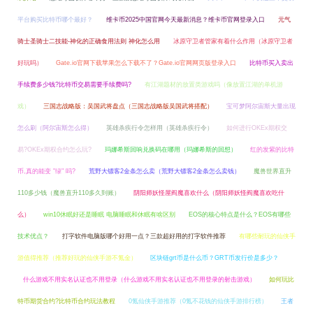
平台购买比特币哪个最好？
维卡币2025中国官网今天最新消息？维卡币官网登录入口
元气
骑士圣骑士二技能-神化的正确食用法则 神化怎么用
冰原守卫者管家有着什么作用（冰原守卫者
好玩吗）
Gate.io官网下载苹果怎么下载不了？Gate.io官网网页版登录入口
比特币买入卖出
手续费多少钱?比特币交易需要手续费吗?
有江湖题材的放置类游戏吗（像放置江湖的单机游
戏）
三国志战略版：吴国武将盘点（三国志战略版吴国武将搭配）
宝可梦阿尔宙斯大量出现
怎么刷（阿尔宙斯怎么得）
英雄杀疾行令怎样用（英雄杀疾行令）
如何进行OKEx期权交
易?OKEx期权合约怎么玩?
玛娜希斯回响兑换码在哪用（玛娜希斯的回想）
红的发紫的比特
币,真的能变 "绿" 吗?
荒野大镖客2金条怎么卖（荒野大镖客2金条怎么卖钱）
魔兽世界直升
110多少钱（魔兽直升110多久到账）
阴阳师妖怪屋阎魔喜欢什么（阴阳师妖怪阎魔喜欢吃什
么）
win10休眠好还是睡眠 电脑睡眠和休眠有啥区别
EOS的核心特点是什么？EOS有哪些
技术优点？
打字软件电脑版哪个好用一点？三款超好用的打字软件推荐
有哪些耐玩的仙侠手
游值得推荐（推荐好玩的仙侠手游不氪金）
区块链grt币是什么币？GRT币发行价是多少？
什么游戏不用实名认证也不用登录（什么游戏不用实名认证也不用登录的射击游戏）
如何玩比
特币期货合约?比特币合约玩法教程
0氪仙侠手游推荐（0氪不花钱的仙侠手游排行榜）
王者