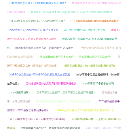
EXX交易所怎么样？EXX交易所真的安全合法吗？
狗狗币未来达到100元吗？狗狗币2025会涨
到多少价格预测
如何在imToken钱包使用cBridge跨链桥?cBridge资产跨链操作步骤教程
GJ.COM是什么交易所?GJ.COM交易所怎么样?
什么是BananoDOS?BananoDOS功能概述
狗狗币怎么买_狗狗币怎么买 哪个平台安全
GFI是什么币种?GFI币价值分析介绍
币赢是正
规平台吗安全吗？币赢交易所官网入口地址
亲测10款良心剪辑软件,只留下这2款,我真的超爱
你
消逝的光芒怎么关闭麦克风（消逝的光芒 怎么开麦）
为啥cf有六把烈龙却不加子弹（cf6
烈龙为什么都不搞5烈）
王者荣耀的钻石夺宝多少次必中（王者荣耀钻石夺宝几次必中）
三
国杀卢植强度怎么样（三国杀卢植明任技能）
最终幻想起源多少钱（最终幻想起源好玩吗）
HitBTC交易所怎么样?HitBTC交易所注册及交易流程
dnf护石三个位置是随便放吗（dnf护石
放的位置）
区块链板块是什么意思?通俗解释区块链板块
csgo新手前20个箱子必出吗
（csgo模拟开箱网）
王者荣耀怎么拉视野（王者荣耀怎么拉视野最便捷）
区块链技术解
密，从零认识区块链
有什么热血武侠江湖手游吗（热血江湖武侠电影）
2023耐玩的仙侠手
游推荐（2020最受欢迎的仙侠手游）
火币网app怎么提现人民币教程(支付宝/微信/银行卡)
第五人格游戏怎么样（第五人格游戏怎么样退出）
区块链中的DAO是什么意思?区块链DAO组
织介绍
思维导图软件哪个好？三款款思维导图软件对比评测
火币、OKEX、币安这三个交易