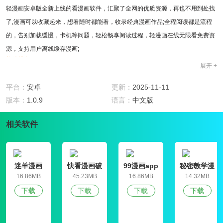
轻漫画安卓版全新上线的看漫画软件，汇聚了全网的优质资源，再也不用到处找
了,漫画可以收藏起来，想看随时都能看，收录经典漫画作品;全程阅读都是流程
的，告别加载缓慢，卡机等问题，轻松畅享阅读过程，轻漫画在线无限看免费资
源，支持用户离线缓存漫画;
软件特色
展开 +
1、下载高清画质漫画离线阅读，选择批量下载更加方便，上面也没有任何的广
告，大家要是对于漫画感兴趣就可以来看一下
平台：
安卓
更新：
2025-11-11
2、自由的在上面选择自己喜欢的模式阅读还是挺有意思的，轻漫画多种搜索方
版本：
1.0.9
语言：
中文版
式，不管是搜作者还搜漫画的名字，可以找到的;
相关软件
3、每天都有好剧跟不完的，为用户提供大量的资源不管是美漫还是日韩的以及
改编的统统都有，让你不再追漫追的那么的辛苦的，
4、页面看起来十分的舒服，小清新的页面并且还有各种小惊喜，轻漫画上面的
漫画的资源超级的多，总有一款是你所喜欢的漫画;
迷羊漫画
快看漫画破
99漫画app
秘密教学漫
解版
破解
画完整版
软件亮点
16.86MB
45.23MB
16.86MB
14.32MB
1、在这里，你可以轻松的前去追漫，资源更新的速度还是挺快的，轻漫画一款
下载
下载
下载
下载
相当不错的观看看漫画的软件，就是这么任性给力;
2、全部都是免费的，应有尽有，国漫，韩漫啥的统统都是有的，轻漫画更新速