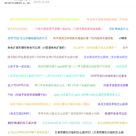
2025-11-08
魔兽世界银色黎明战袍如何获得（银色黎明战袍如何获得）
有没有不需要花钱的游戏（不用花
钱又好玩的游戏）
三国卡牌放置手游哪一款好玩（三国卡牌放置英雄攻略）
挖矿挣钱是什么
原理?挖矿怎么样赚钱最快的方法
和平精英怎样搭配衣服最好看？吃鸡最帅衣服搭配
cf稀有
角色扩展栏哪些角色可以用（cf普通角色扩展栏）
怎么炒币，炒币的魔力优点在哪里？
在中
国大陆U币交易违法吗？2025年全球U币交易所平台排行榜
艾尔登法环怎么双持（艾尔登法环怎
么双手拿一把武器）
黑暗荣耀在哪个app能看?第一/二季无删减在线观看平台推荐
如何使用
人民币在OKEX上购买USDT？人民币在OKEX上购买USDT教程
DGP币发行价格和发行总量是
多少?DGP币介绍
蜀门手游奇缘祈福怎么玩（蜀门手游+7女娲祈福袋）
问道手游变异法宠哪
个好（问道手游变异宠物哪个好）
gate.io交易平台-gate.io官网-Gate交易所官网登录入口
创造与魔法大顽皮保底饲料是多少（创造与魔法大顽皮值多少魔晶）
洛克王国莎草纸怎么获得
（洛克王国沙利叶）
苹果手机小圆点怎么设置? 强烈推荐6个隐藏小功能
欧易不实名可以交
易吗?欧易衍生工具介绍
比特派钱包防御 DeFi 授权风险,只需五招
以太坊和比特币区别是什
么?以太币和比特币哪个更有价值?
王者荣耀生日福利怎么领2022（王者荣耀生日福利怎么领