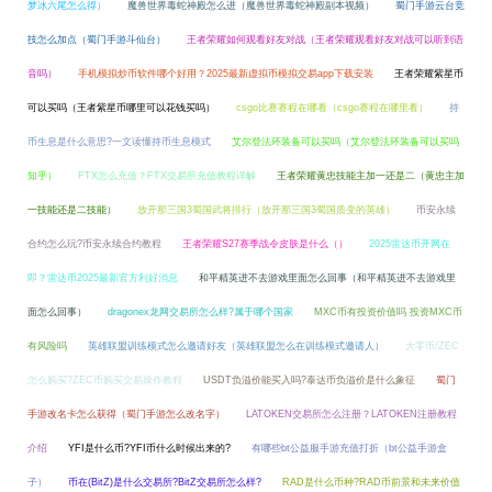
梦冰六尾怎么得）
魔兽世界毒蛇神殿怎么进（魔兽世界毒蛇神殿副本视频）
蜀门手游云台竞
技怎么加点（蜀门手游斗仙台）
王者荣耀如何观看好友对战（王者荣耀观看好友对战可以听到语
音吗）
手机模拟炒币软件哪个好用？2025最新虚拟币模拟交易app下载安装
王者荣耀紫星币
可以买吗（王者紫星币哪里可以花钱买吗）
csgo比赛赛程在哪看（csgo赛程在哪里看）
持
币生息是什么意思?一文读懂持币生息模式
艾尔登法环装备可以买吗（艾尔登法环装备可以买吗
知乎）
FTX怎么充值？FTX交易所充值教程详解
王者荣耀黄忠技能主加一还是二（黄忠主加
一技能还是二技能）
放开那三国3蜀国武将排行（放开那三国3蜀国质变的英雄）
币安永续
合约怎么玩?币安永续合约教程
王者荣耀S27赛季战令皮肤是什么（）
2025雷达币开网在
即？雷达币2025最新官方利好消息
和平精英进不去游戏里面怎么回事（和平精英进不去游戏里
面怎么回事）
dragonex龙网交易所怎么样?属于哪个国家
MXC币有投资价值吗 投资MXC币
有风险吗
英雄联盟训练模式怎么邀请好友（英雄联盟怎么在训练模式邀请人）
大零币/ZEC
怎么购买?ZEC币购买交易操作教程
USDT负溢价能买入吗?泰达币负溢价是什么象征
蜀门
手游改名卡怎么获得（蜀门手游怎么改名字）
LATOKEN交易所怎么注册？LATOKEN注册教程
介绍
YFI是什么币?YFI币什么时候出来的?
有哪些bt公益服手游充值打折（bt公益手游盒
子）
币在(BitZ)是什么交易所?BitZ交易所怎么样?
RAD是什么币种?RAD币前景和未来价值