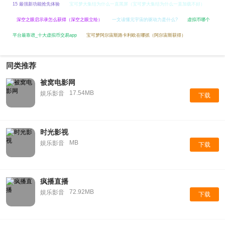
15 最强新功能抢先体验
宝可梦大集结为什么一直黑屏（宝可梦大集结为什么一直加载不好）
深空之眼启示录怎么获得（深空之眼立绘）
一文读懂元宇宙的驱动力是什么?
虚拟币哪个
平台最靠谱_十大虚拟币交易app
宝可梦阿尔宙斯路卡利欧在哪抓（阿尔宙斯获得）
同类推荐
被窝电影网
17.54MB
娱乐影音
下载
时光影视
MB
娱乐影音
下载
疯播直播
72.92MB
娱乐影音
下载