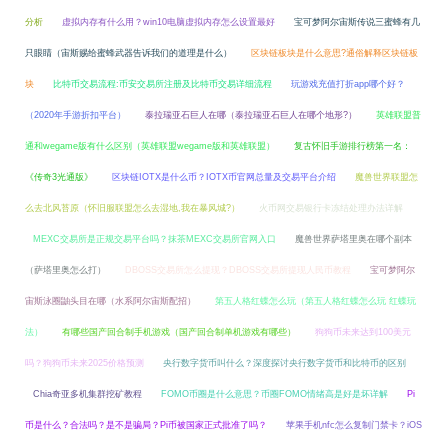
分析
虚拟内存有什么用？win10电脑虚拟内存怎么设置最好
宝可梦阿尔宙斯传说三蜜蜂有几
只眼睛（宙斯赐给蜜蜂武器告诉我们的道理是什么）
区块链板块是什么意思?通俗解释区块链板
块
比特币交易流程:币安交易所注册及比特币交易详细流程
玩游戏充值打折app哪个好？
（2020年手游折扣平台）
泰拉瑞亚石巨人在哪（泰拉瑞亚石巨人在哪个地形?）
英雄联盟普
通和wegame版有什么区别（英雄联盟wegame版和英雄联盟）
复古怀旧手游排行榜第一名：
《传奇3光通版》
区块链IOTX是什么币？IOTX币官网总量及交易平台介绍
魔兽世界联盟怎
么去北风苔原（怀旧服联盟怎么去湿地,我在暴风城?）
火币网交易银行卡冻结处理办法详解
MEXC交易所是正规交易平台吗？抹茶MEXC交易所官网入口
魔兽世界萨塔里奥在哪个副本
（萨塔里奥怎么打）
DBOSS交易所怎么提现？DBOSS交易所提现人民币教程
宝可梦阿尔
宙斯泳圈鼬头目在哪（水系阿尔宙斯配招）
第五人格红蝶怎么玩（第五人格红蝶怎么玩 红蝶玩
法）
有哪些国产回合制手机游戏（国产回合制单机游戏有哪些）
狗狗币未来达到100美元
吗？狗狗币未来2025价格预测
央行数字货币叫什么？深度探讨央行数字货币和比特币的区别
Chia奇亚多机集群挖矿教程
FOMO币圈是什么意思？币圈FOMO情绪高是好是坏详解
Pi
币是什么？合法吗？是不是骗局？Pi币被国家正式批准了吗？
苹果手机nfc怎么复制门禁卡？iOS