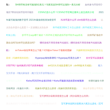
取）
SHIB币有没有可能涨到1美元？马斯克说SHIB可以涨到一美元分析
如何参与币安IEO
项目?带你玩转币安IEO项目
CENNZ是什么币？CENNZ币官网总量和上架交易所介绍
2021
年最可能涨的数字货币 2021年最值得投资加密货币
XLM币是什么币 xlm恒星币怎么交易
以
太坊合并是什么意思？一文读懂以太坊合并
和平精英3周年工卡怎么获得（和平精英三周年什么
时候上线）
炒币平台app哪个最好？2025年正规的虚拟币炒币软件app排名
比特币矿场在中
国合法吗?比特币交易违法吗?
哪些游戏不用登录账号也能玩（哪些游戏不用登录账号也能玩跑
酷）
imToken钱包苹果怎么下载？IOS版imToken下载教程图解
玛娜希斯回响圆形贝壳怎么
获得（玛娜希斯的回想）
Hyperpay钱包靠谱吗？Hyperpay究竟怎么样？
支付宝可以直接买
USDT吗？如何购买USDT的简单教程
dnf110大天域套是哪几件（dnf86版本天域套）
魔力
宝贝手游：0氪玩家福音（魔力宝贝手游零氪玩法）
怎么样关掉windows11安全警告 windows安
全警报怎么关闭
Kishu币2025年会涨100倍？Kishu币最新消息前景价格预测
有哪些趣味卡牌
策略网游（有趣的卡牌）
纸嫁衣4罗盘怎么获得（纸嫁衣第四章算盘）
诛仙手游青云平民玩
法（诛仙手游青云最强攻略）
宝可梦阿尔宙斯亲密度怎么看（阿尔宙斯怎么培养）
马斯克最
建议购买的7个币有哪些？2025牛市最可能爆发的币
宝可梦传说阿尔宙斯冰六尾怎么进化（宝可