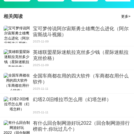
度还蛮快的，都不用你等待这一点真的还是挺不错
3、超级多关于漫画制作过程以及一些关于工具方面的选项，这样自己制作起来
相关阅读
更多>
才流畅,轻漫画所有的漫画画质是经过严格检验的;
4、所有的漫画都是免费阅读的，大家阅读的过程中所有的广告也都会被提前过
宝可梦传说阿尔宙斯勇士雄鹰怎么进化（阿尔
宙斯战斗视频）
滤掉,是一个比较不错的漫画平台，很值得大家喜欢;
软件评测
2025-11-09
不得不说这款漫画软件很强大，轻漫画上面提供的资源相当的让人满意的，榜单
英雄联盟星际迷航拉克丝多少钱（星际迷航拉
会为你推荐一些最近的热门以及最新好看的;每天都会更新最新的漫画，轻漫画
克丝价格）
app官网最新安卓apk让你能够看到最新的漫画内容，汇集了海量的喜欢漫画的
2025-11-09
小伙伴，安全靠谱的漫画阅读服务平台;
全国车商都在用的四大软件（车商都在用什么
软件）
2025-11-11
幻塔2.0旧维拉币怎么用（幻塔怎样）
2025-11-11
有什么回合制网游好玩2022（回合制网游排行
榜前十,你玩过几个）