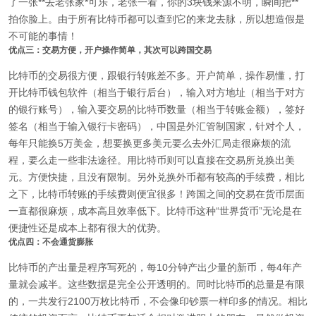
了一张**去老张家*可乐，老张一看，你的3块钱来源不明，瞬间把**
拍你脸上。由于所有比特币都可以查到它的来龙去脉，所以想造假是
不可能的事情！
优点三：交易方便，开户操作简单，其次可以跨国交易
比特币的交易很方便，跟银行转账差不多。开户简单，操作易懂，打
开比特币钱包软件（相当于银行后台），输入对方地址（相当于对方
的银行账号），输入要交易的比特币数量（相当于转账金额），签好
签名（相当于输入银行卡密码），中国是外汇管制国家，针对个人，
每年只能换5万美金，想要换更多美元要么去外汇局走很麻烦的流
程，要么走一些非法途径。用比特币则可以直接在交易所兑换出美
元。方便快捷，且没有限制。另外兑换外币都有较高的手续费，相比
之下，比特币转账的手续费则便宜很多！跨国之间的交易在货币层面
一直都很麻烦，成本高且效率低下。比特币这种“世界货币”无论是在
便捷性还是成本上都有很大的优势。
优点四：不会通货膨胀
比特币的产出量是程序写死的，每10分钟产出少量的新币，每4年产
量就会减半。这些数据是完全公开透明的。同时比特币的总量是有限
的，一共发行2100万枚比特币，不会像印钞票一样印多的情况。相比