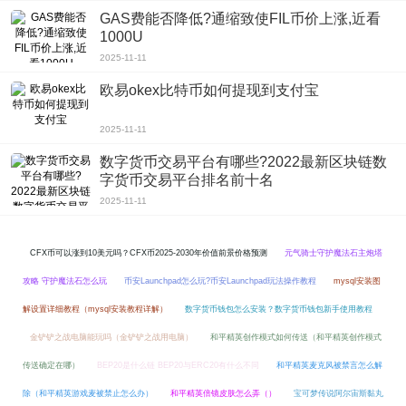
GAS费能否降低?通缩致使FIL币价上涨,近看
1000U
2025-11-11
欧易okex比特币如何提现到支付宝
2025-11-11
数字货币交易平台有哪些?2022最新区块链数
字货币交易平台排名前十名
2025-11-11
CFX币可以涨到10美元吗？CFX币2025-2030年价值前景价格预测
元气骑士守护魔法石主炮塔
攻略 守护魔法石怎么玩
币安Launchpad怎么玩?币安Launchpad玩法操作教程
mysql安装图
解设置详细教程（mysql安装教程详解）
数字货币钱包怎么安装？数字货币钱包新手使用教程
金铲铲之战电脑能玩吗（金铲铲之战用电脑）
和平精英创作模式如何传送（和平精英创作模式
传送确定在哪）
BEP20是什么链 BEP20与ERC20有什么不同
和平精英麦克风被禁言怎么解
除（和平精英游戏麦被禁止怎么办）
和平精英倍镜皮肤怎么弄（）
宝可梦传说阿尔宙斯黏丸