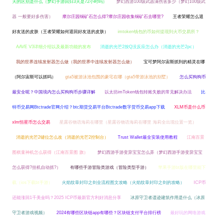
天的区别是什么（梦幻手游回归3天是72小时吗）
梦幻西游100级武器满伤害多少（梦幻100级武
器 一般要好多伤害）
摩尔庄园铜矿石怎么得?摩尔庄园收集铜矿石去哪里?
王者荣耀怎么退
好友送的皮肤（王者荣耀如何退回好友送的皮肤）
imtoken钱包的币如何提现到火币交易所？
AAVE V3详细介绍以及最新功能的发布
消逝的光芒2按Q没反应怎么办（消逝的光芒2pc）
我的世界连续发射器怎么做（我的世界中连续发射器怎么做）
宝可梦阿尔宙斯抓到的精灵在哪
（阿尔宙斯可以抓吗）
gta5被游泳池包围的豪宅在哪（gta5带游泳池的别墅）
怎么买狗狗币
最安全呢？中国境内怎么买狗狗币步骤详解
以太坊imToken钱包转账失败的常见解决办法
比
特币交易网Btctrade官网介绍？btc期货交易平台Btctrade数字货币交易app下载
XLM币是什么币
xlm恒星币怎么交易
星露谷物语海莉在哪里（星露谷物语海莉在哪里 海莉全出现位置一览）
消逝的光芒2键位怎么改（消逝的光芒2控制台）
Trust Wallet最全安装使用教程
江南百景
图棋童神机怎么获得（江南百景图 旗）
梦幻西游手游变异宝宝怎么弄（梦幻西游手游变异宝宝
怎么获得?挂机自动抓?）
有哪些手游冒险类游戏（冒险类型手游）
苹果手游bt版在哪里能下
载（ios下载bt手游）
火焰纹章封印之剑全流程图文攻略（火焰纹章封印之剑的攻略）
ICP币
还能涨回1千美金吗？2025 ICP币最新官方利好消息分享
冰原守卫者遗迹建筑作用是什么（冰原
守卫者游戏视频）
2024有哪些区块链app有哪些？区块链支付平台排行榜
最好玩的网络游戏