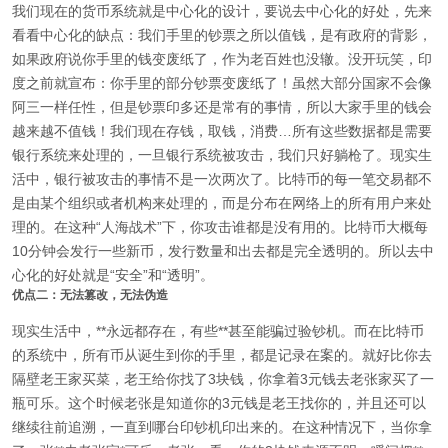
我们现在的货币系统就是中心化的设计，要说去中心化的好处，先来
看看中心化的缺点：我们手里的钞票之所以值钱，是有政府的背影，
如果政府说你手里的钱变废纸了，作为老百姓也没辙。没开玩笑，印
度之前就宣布：你手里的部分钞票变废纸了！虽然大部分国家不会像
阿三一样任性，但是钞票印多还是常有的事情，所以大家手里的钱会
越来越不值钱！我们现在存钱，取钱，消费…所有这些数据都是需要
银行系统来处理的，一旦银行系统被攻击，我们只好躺枪了。现实生
活中，银行被攻击的事情不是一次两次了。比特币的每一笔交易都不
是由某个组织或者机构来处理的，而是分布在网络上的所有用户来处
理的。在这种“人海战术”下，你攻击谁都是没有用的。比特币大概每
10分钟会发行一些新币，发行数量和出去都是完全透明的。所以去中
心化的好处就是“安全”和“透明”。
优点二：无法篡改，无法伪造
现实生活中，**永远都存在，有些**甚至能骗过验钞机。而在比特币
的系统中，所有币从诞生到你的手里，都是记录在案的。就好比你去
隔壁老王家买菜，老王给你找了3块钱，你拿着3元钱去老张家买了一
瓶可乐。这个时候老张是知道你的3元钱是老王找你的，并且还可以
继续往前追溯，一直到哪台印钞机印出来的。在这种情况下，当你拿