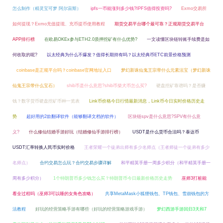
怎么制作（精灵宝可梦 阿尔宙斯）
ipfs一币能涨到多少钱?IPFS值得投资吗?
Exmo交易所
如何提现？Exmo充值提现、充币提币使用教程
期货交易平台哪个最可靠？正规期货交易平台
APP排行榜
在欧易OKEx参与ETH2.0质押挖矿有什么优势?
一文读懂区块链转账手续费是如
何收取的呢?
以太经典为什么不爆发？值得长期持有吗？以太经典币ETC前景价格预测
coinbase是正规平台吗？coinbase官网地址入口
梦幻新诛仙鬼王宗带什么元素法宝（梦幻新诛
仙鬼王宗带什么宝石）
shib币是什么意思?shib币柴犬币怎么买?
硬盘挖矿靠谱吗？是否赚
钱？数字货币硬盘挖矿币种一览表
Link币价格今日行情最新消息，Link币今日实时价格历史走
势
超好用的2款翻译软件（能够翻译文档的软件）
区块链spv是什么意思?SPV有什么意
义?
什么修仙结婚手游好玩（结婚修仙手游排行榜）
USDT是什么货币合法吗？泰达币
USDT汇率转换人民币实时价格
王者荣耀一个徒弟出师有多少名师点（王者师徒一个徒弟有多少
名师点）
合约交易怎么玩？合约交易步骤详解
和平精英手册一周多少积分（和平精英手册一
周有多少积分）
1个特朗普币多少钱怎么买？特朗普币今日最新价格历史走势
巫师3打桩能
看全过程吗（巫师3可以睡的女角色攻略）
共享MetaMask小狐狸钱包、TP钱包、雪崩钱包的方
法教程
好玩的经营策略手游有哪些（好玩的经营策略游戏手游）
梦幻西游手游回归3天和7