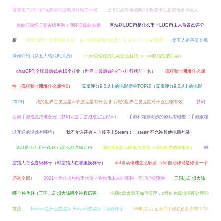
有哪些？2022好玩的网络游戏排行榜前十名
波卡生态有价值吗?浅析波卡生态的价值和意义
热血江湖怀旧复古版手游：我怀旧爆款来袭
区块链LUD币是什么币？LUD币未来前景点评分
析
fil币2025年会涨到多少钱一枚？fil币最新消息及前景未来三年价格预测
第五人格演员实机
操作介绍（第五人格戏剧演员）
csgo受信任的启动怎么解决（csgo收信任的启动）
chatGPT:全球最赚钱的10个行业（世界上最赚钱的行业排行榜前十名）
疯狂骑士团堆什么属
性（疯狂骑士团堆什么属性0）
豆瓣评分9.0以上的电影榜单TOP20（豆瓣评分9.0以上的电影
2023）
我的世界亡灵克星和节肢克星有什么用（我的世界亡灵克星对什么生物有效）
梦幻
西游手游泡泡跟谁合宠（梦幻西游手游泡泡宝宝好不）
手游和端游同步的游戏有哪些（手游跟端
游互通的游戏有哪些）
我不允许还有人连接不上Steam！（steam不允许其他电脑登录）
BDI是什么币种?BDI币怎么样详细介绍
我的世界怎么降低血量条（我的世界调整血量）
时
空猎人怎么晋级称号（时空猎人在哪里换称号）
dnf自动修理怎么触发（dnf自动修理是修理一个
还是全部）
2021年为什么狗狗币大涨？狗狗币未来能涨到一元吗行情预测
三国志幻想大陆
哪个神兵好（三国志幻想大陆哪个神兵厉害）
电脑c盘太满了如何清理，c盘红色爆满深度处理的
方法
Bityard是什么交易所?Bityard交易所手续费介绍
08年买1万元比特币现在值多少钱？08