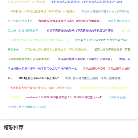
年买1万元比特币历史行情回顾
荒野大镖客2可以联机吗（荒野大镖客2可以联机吗怎么玩）
和平精英scar装什么配件最稳（和平精英scar-l配件）
不收中介费租房用哪个app比较靠谱?租
房平台排行榜前十名
我的世界六角恐龙鱼怎么驯服（我的世界六角蝾螈）
创造与魔法兽皮铠
怎么做（创造与魔法皮革）
有啥不需要充钱的游戏（不需要充钱的手机游戏有哪些）
炒币怎
么选币?炒币选币技巧揭秘(附常见的炒币骗局汇总)
壁纸软件下载排行榜免费 免费壁纸软件排行
榜前十名
宝可梦传说阿尔宙斯怎么删除存档（阿尔宙斯数据）
第五人格有哪些监管者（第五
人格有哪些监管者可以直接淘汰的）
帝国战纪紫装四星教程（帝国战纪手游装备）
中国正规
的虚拟币交易所有哪些？数字货币交易APP排行榜前十名
帝国战纪玩法说明（帝国战纪手游好玩
吗）
BMJ是什么币种?BMJ币合法吗?
摩尔庄园手游昆虫怎么捕捉（摩尔庄园捕虫网）
英雄联盟大虫子最大能变多大（lol大虫子能有多大）
比特派钱包使用教程:比特派钱包如何转
币和收币?
windows11 0x800f0950解决方法？0x800f0950错误原因win11
比特币爆仓是什
么意思？数字货币爆仓什么意思
精彩推荐