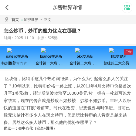
加密世界详情
首页
加密世界
>
正文
怎么炒币，炒币的魔力优点在哪里？
时间：2025-11-10 来源：525游
广告
gate.io交易所
biance交易所
okx交易所
htx交易所
特别推荐☆☆☆百倍币之王
全球第一大所，新用户注册可得100USDT奖励
全球第二大所，新用户拆盲盒100%中奖，最高价值60000元
曾经的三大交易所之一、近期空投活动较多，力争重回巅峰
区块链，比特币这几个热名词很燥，为什么为引起这么多人的关注
了？10年以来，比特币价格一路上涨，从2011年4月比特币价格首次
升至1美元/枚，经过反复波动涨至16000美元/枚，拥有一枚就可以发
家致富，现在的传言就是炒股不如炒楼，炒楼不如炒币。年轻人以极
快的速度在“打败”老前辈。时代在改变，思想也要与时俱进。目前已
经无法估计有多少人在玩比特币，但是玩比特币的人肯定是越来越
多。居然这么多人炒币，那么他的优势在哪里了？
优点一：去中心化（安全+透明）