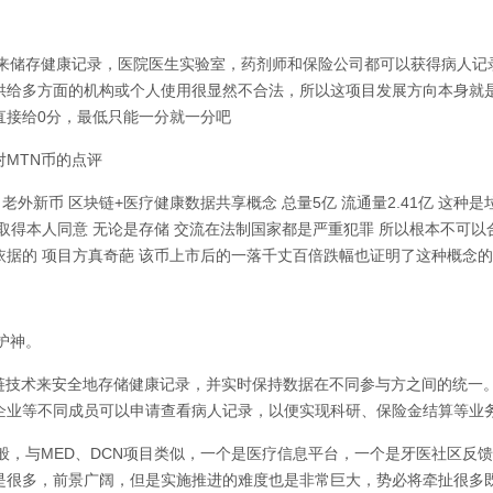
术来储存健康记录，医院医生实验室，药剂师和保险公司都可以获得病人记
供给多方面的机构或个人使用很显然不合法，所以这项目发展方向本身就
直接给0分，最低只能一分就一分吧
MTN币的点评
简称MTN 老外新币 区块链+医疗健康数据共享概念 总量5亿 流通量2.41亿 这
取得本人同意 无论是存储 交流在法制国家都是严重犯罪 所以根本不可以
据的 项目方真奇葩 该币上市后的一落千丈百倍跌幅也证明了这种概念的
护神。
n使用区块链技术来安全地存储健康记录，并实时保持数据在不同参与方之间的统一
企业等不同成员可以申请查看病人记录，以便实现科研、保险金结算等业
般，与MED、DCN项目类似，一个是医疗信息平台，一个是牙医社区反
是很多，前景广阔，但是实施推进的难度也是非常巨大，势必将牵扯很多既