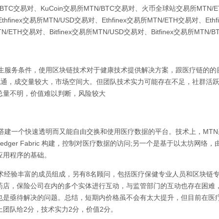
TC交易对、KuCoin交易所MTN/BTC交易对、火币全球站交易所MTN/ET
hfinex交易所MTN/USD交易对、Ethfinex交易所MTN/ETH交易对、Ethf
TN/ETH交易对、Bitfinex交易所MTN/USD交易对、Bitfinex交易所MTN
卫生服务条件，使用区块链技术对于健康技术提供解决方案，跟医疗链的的
流通，成交量较大，市场空间大。但团队技术实力可能存在不足，社群活
总量不明，价值难以判断，风险较大
术搭建一个快速透明而又能自由交换和使用医疗数据的平台。技术上，MT
rLedger Fabric 构建，控制对医疗数据的访问;另一个是基于以太坊网
应用程序的基础。
技术经验丰富的成员组成，另有8名顾问，包括医疗保健专业人员和区块链
药店，保险公司在内的多个实体进行互动，与监管部门的互动也存在困难
也是亟待解决的问题。总结，短期内价格虽不会有太大提升，但目前在医
团队给2分，技术实力2分，价值2分。