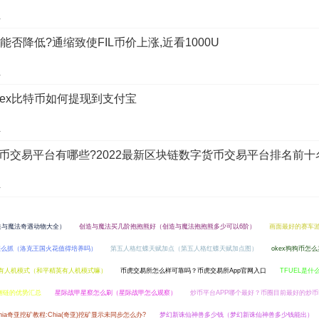
1
费能否降低?通缩致使FIL币价上涨,近看1000U
1
kex比特币如何提现到支付宝
1
币交易平台有哪些?2022最新区块链数字货币交易平台排名前十
1
造与魔法奇遇动物大全）
创造与魔法买几阶抱抱熊好（创造与魔法抱抱熊多少可以6阶）
画面最好的赛车
怎么抓（洛克王国火花值得培养吗）
第五人格红蝶天赋加点（第五人格红蝶天赋加点图）
okex狗狗币怎
有人机模式（和平精英有人机模式嘛）
币虎交易所怎么样可靠吗？币虎交易所App官网入口
TFUEL是什
侧链的优势汇总
星际战甲星察怎么刷（星际战甲怎么观察）
炒币平台APP哪个最好？币圈目前最好的炒币软
chia奇亚挖矿教程:Chia(奇亚)挖矿显示未同步怎么办?
梦幻新诛仙神兽多少钱（梦幻新诛仙神兽多少钱能出）