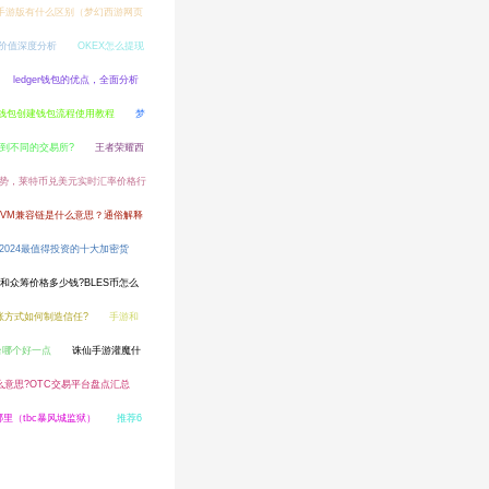
手游版有什么区别（梦幻西游网页
和价值深度分析
OKEX怎么提现
ledger钱包的优点，全面分析
钱包创建钱包流程使用教程
梦
到不同的交易所?
王者荣耀西
势，莱特币兑美元实时汇率价格行
EVM兼容链是什么意思？通俗解释
2024最值得投资的十大加密货
格和众筹价格多少钱?BLES币怎么
账方式如何制造信任?
手游和
台哪个好一点
诛仙手游灌魔什
么意思?OTC交易平台盘点汇总
里（tbc暴风城监狱）
推荐6