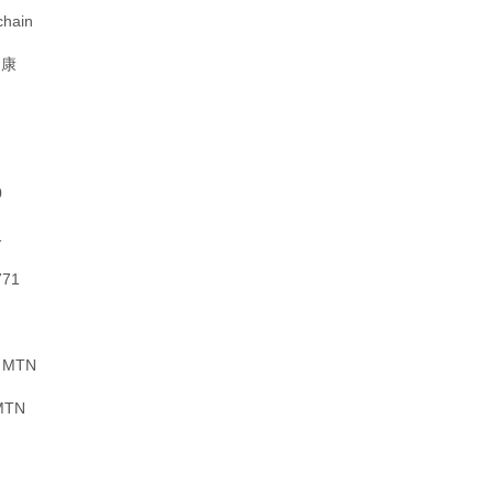
hain
健康
0
1
71
 MTN
MTN