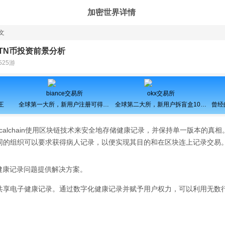
加密世界详情
文
TN币投资前景分析
525游
biance交易所
okx交易所
王
全球第一大所，新用户注册可得100USDT奖励
全球第二大所，新用户拆盲盒100%中奖，最高价值60000元
dicalchain使用区块链技术来安全地存储健康记录，并保持单一版本的真
同的组织可以要求获得病人记录，以便实现其目的和在区块连上记录交易
当今的健康记录问题提供解决方案。
共享电子健康记录。通过数字化健康记录并赋予用户权力，可以利用无数