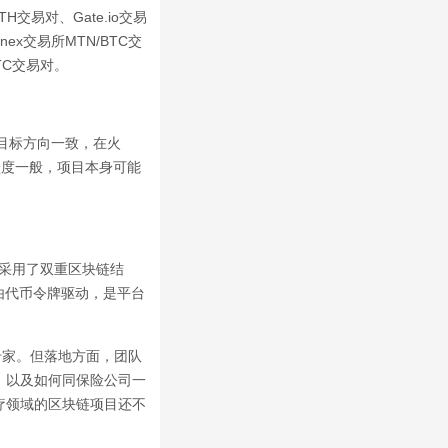
H交易对、Gate.io交易
inex交易所MTN/BTC交
/BTC交易对。
目标方向一致，在火
跃度一般，项目本身可能
N采用了双重区块链结
络，由代币令牌驱动，是平台
专家。但落地方面，团队
，以及如何同保险公司一
疗领域的区块链项目还不