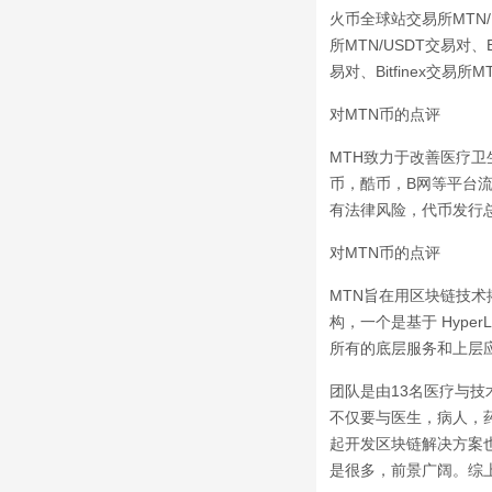
火币全球站交易所MTN/B
所MTN/USDT交易对、Et
易对、Bitfinex交易所M
对MTN币的点评
MTH致力于改善医疗
币，酷币，B网等平台
有法律风险，代币发行
对MTN币的点评
MTN旨在用区块链技
构，一个是基于 Hype
所有的底层服务和上层
团队是由13名医疗与
不仅要与医生，病人，
起开发区块链解决方案
是很多，前景广阔。综上