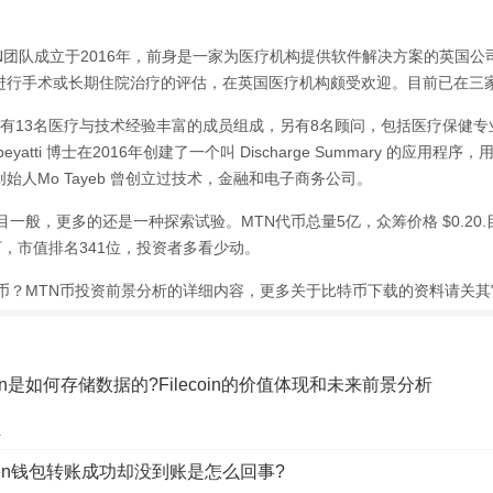
N团队成立于2016年，前身是一家为医疗机构提供软件解决方案的英国
进行手术或长期住院治疗的评估，在英国医疗机构颇受欢迎。目前已在三
队有13名医疗与技术经验丰富的成员组成，另有8名顾问，包括医疗保健
Albeyatti 博士在2016年创建了一个叫 Discharge Summary 的应
始人Mo Tayeb 曾创立过技术，金融和电子商务公司。
一般，更多的还是一种探索试验。MTN代币总量5亿，众筹价格 $0.20.目前价
8万，市值排名341位，投资者多看少动。
么币？MTN币投资前景分析的详细内容，更多关于比特币下载的资料请关
coin是如何存储数据的?Filecoin的价值体现和未来前景分析
1
oken钱包转账成功却没到账是怎么回事?