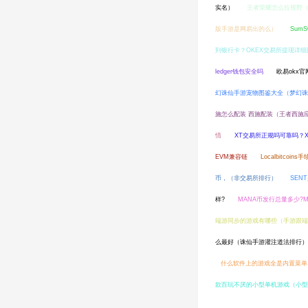
实名）
王者荣耀怎么拉视野
版手游是网易出的么）
Sum
到银行卡？OKEX交易所提现详
ledger钱包安全吗
欧易okx
幻诛仙手游宠物图鉴大全（梦幻诛
施怎么配装 西施配装（王者西施
情
XT交易所正规吗可靠吗？
EVM兼容链
Localbitcoin
币，（非交易所排行）
SEN
样?
MANA币发行总量多少?
端游同步的游戏有哪些（手游跟端
么最好（诛仙手游灌注道法排行）
什么软件上的游戏全是内置菜单
款百玩不厌的小型单机游戏（小型