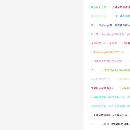
易所最新介绍
王者荣耀星传
其他电脑登录）
cf王者蔷薇
绍
外卖app排行 外卖软件排
机上缺一不可的app软件排名（手
业盈利与公平一举两得
浅谈各
币交易所app最新版官方下载
（消逝的光芒2贫民窟武器）
子）
王者荣耀保存的视频在
手机版存档方法）
王者荣耀阿
交易所手续费多少?
CSPR
用的网络兼职（网络兼职什么比较
S26怎么出装（2020王者荣耀干
王者荣耀露娜启示之音多少钱（
位）
OTCBTC交易所如何使