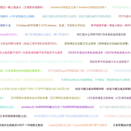
说限定一般上线多久（王者星传说限时）
imtoken冷钱包怎么用？imtoken冷钱包安全吗？
我不允许还有人连
能觉醒吗（cf手游蔷薇怎么觉醒）
创造与魔法高音钢琴怎么获得（创造与魔法钢琴可复制简谱）
PETN是
行榜前十名
Coinbase和币安哪个大?Coinbase、欧易、币安和火币对比
和平精英手册一周多少积分（和平
机app软件排行）
蜀门手游技能怎么加点（蜀门手游加7）
XEC是什么币种?XEC币未来价值深度分析
大职业利弊与推荐（热血江湖手游职业推荐2021）
原神满足沙拉配方怎么获得（原神满足沙拉做好后送哪）
怎么购买数字货币？比较靠谱的数字货币购买平台推荐
2022年年度必玩单机游戏清单（2022年单机游戏大作
我的世界为什么没有声音（我的世界为什么没有声音 没有声音解决方法）
我的世界手机版漏斗怎么连接箱子
哪看（王者荣耀保存的视频在哪查看）
HTX交易所app官网最新版下载，HTX官网登录入口
方舟生存进化
古朵S26怎么出装（2021阿古朵最新最强出装）
共享MetaMask小狐狸钱包、TP钱包、雪崩钱包的方法教程
是什么币发行价多少是国产币吗？CSPR币最新消息与前景分析
创造与魔法顽皮蝾螈饲料（创造与魔法顽皮蝾螈
好）
宝可梦阿尔宙斯传说火球鼠在哪（宝可梦阿尔宙斯传说玩法）
cf王者玲珑是几防角色（cf王者玲珑
将莫邪怎么玩）
windows11 0x800f0950解决方法？0x800f0950错误原因win11
地下城堡2秘境的岔路口怎
王者荣耀露娜觉醒之战）
OK交易所打不开怎么回事?OK交易所最新官网入口介绍
王者荣耀怎么改低分战
用场外交易购买USDT？详细图文教程
Liquid交易所怎么样？Liquid交易所属于哪个国家的
王者荣耀如何更