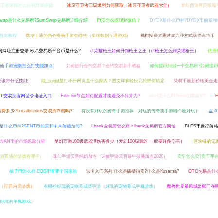
（王者荣耀怎么拉视野最便捷）
冰原守卫者三级燃料如何获取（冰原守卫者武器大全）
梦幻西游网页版和
Swap是什么交易所?SumSwap交易所详细介绍
币安怎么提现到微信？
DYDX是什么币种?DYDX币前景
细图文教程
数据互通的角色扮演手游有哪些（多端数据互通游戏）
机构投资者通过哪六种方式获得比特币
官网网址注册登录 欧易交易所平台币是什么?
cf荣耀枪王如何升到枪王之王（cf枪王怎么到荣耀枪王）
优盾
仙手游宠物怎么打技能加点）
如何进行合约交易？合约交易新手教程
如何提币到另一个交易所?如何提币
应该带什么技能）
能上qq但是打不开网页是什么原因？图文详解轻松几招帮你搞定
莱特币最新价格美金走
XT交易所官网登录地址入口
Filecoin节点如何配置才能避免不掉算力?
elon是什么币?elon在哪里买?
s手续费多少?Localbitcoins交易所靠谱吗?
有没有好玩的传奇手游推荐（好玩的传奇类手游哪个最好玩）
盘点
T是什么币种?SENT币前景和未来价值如何?
Lbank交易所怎么样？lbank交易所官方网址
BLES币发行价
MNAN币的市场风险分析
梦幻西游100级武器满伤害多少（梦幻100级武器 一般要好多伤害）
区块链的记
游互通的游戏有哪些）
诛仙手游天音纯奶加点（诛仙手游天音最牛技能加点2020）
卖车怎么卖?卖车平
柚子币怎么样 EOS币是哪个国家的
波卡入门系列:什么是插槽拍卖?什么是Kusama?
OTC交易是什
（打开内置游戏）
有哪些好玩的宠物养成类手游（好玩的宠物养成手机游戏）
魔兽世界暴风城监狱门在哪
好玩的单机游戏）