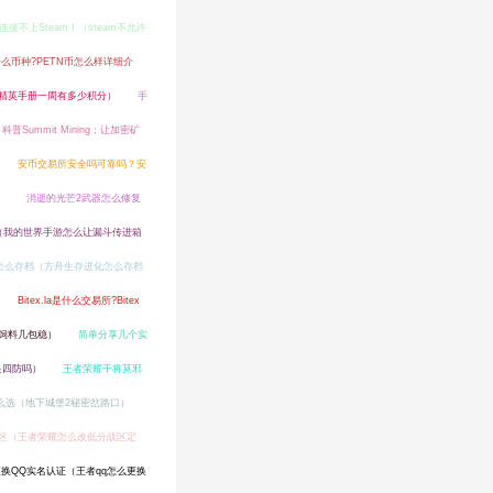
接不上Steam！（steam不允许
什么币种?PETN币怎么样详细介
精英手册一周有多少积分）
手
科普Summit Mining：让加密矿
安币交易所安全吗可靠吗？安
）
消逝的光芒2武器怎么修复
（我的世界手游怎么让漏斗传进箱
怎么存档（方舟生存进化怎么存档
Bitex.la是什么交易所?Bitex
饲料几包稳）
简单分享几个实
是四防吗）
王者荣耀干将莫邪
么选（地下城堡2秘密岔路口）
区（王者荣耀怎么改低分战区定
换QQ实名认证（王者qq怎么更换