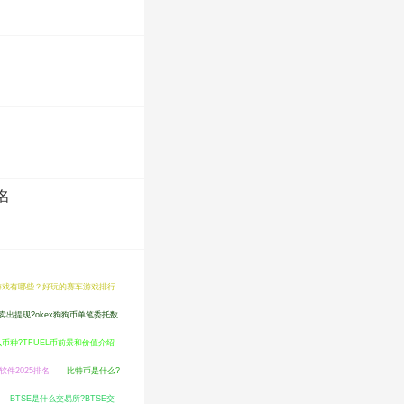
名
游戏有哪些？好玩的赛车游戏排行
么卖出提现?okex狗狗币单笔委托数
么币种?TFUEL币前景和价值介绍
件2025排名
比特币是什么?
BTSE是什么交易所?BTSE交