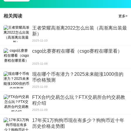
游戏亮点
1、冰、蜀山、天煞、武鸣、少林、下阴、百花药和百花法是八大职业。
2、各行各业个性鲜明，有儒雅俊朗的蜀山、坚如磐石的少林、咄咄逼人的天
相关阅读
更多>
煞、鬼马精灵的夏音、毒奶双修的百花法等。
王者荣耀高渐离2022怎么出装（高渐离出装最
3、在群体战中有明确的定位和明确的分工，以及完美的合作!来大唐无双手游网
新）
易官网最新版一起战斗是为了开心!
2025-11-10
v1.0.21更新日志
csgo比赛赛程在哪看（csgo赛程在哪里看）
版本:v1.0.21
1、一个新的职业精神小屋罢工，半人，半恶魔，幽灵般的形象，和一个战场收
2025-11-08
割机翻江倒海。
现在哪个币有潜力？2025未来能涨1000倍的
2、打开美容系统，八位绝对的美女来了，大唐的江河湖海温暖而温柔。
币价格预测
3、打开骑战系统，用铁骑杀死城市，创造一个豪华的老师，一起进攻城市和撤
2025-11-09
出村庄。
FTX合约交易怎么玩？FTX交易所合约交易教
4、打开丹阳战场，10人骑马冲杀，战略和行动必胜。
程介绍
2025-11-09
17年买1万狗狗币现在有多少？狗狗币近十年
历史价格走势图