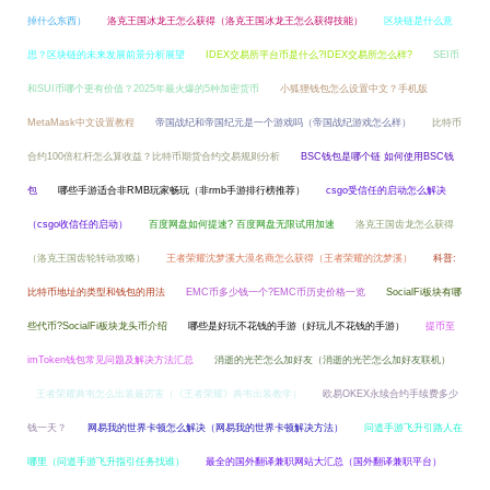
掉什么东西）
洛克王国冰龙王怎么获得（洛克王国冰龙王怎么获得技能）
区块链是什么意
思？区块链的未来发展前景分析展望
IDEX交易所平台币是什么?IDEX交易所怎么样?
SEI币
和SUI币哪个更有价值？2025年最火爆的5种加密货币
小狐狸钱包怎么设置中文？手机版
MetaMask中文设置教程
帝国战纪和帝国纪元是一个游戏吗（帝国战纪游戏怎么样）
比特币
合约100倍杠杆怎么算收益？比特币期货合约交易规则分析
BSC钱包是哪个链 如何使用BSC钱
包
哪些手游适合非RMB玩家畅玩（非rmb手游排行榜推荐）
csgo受信任的启动怎么解决
（csgo收信任的启动）
百度网盘如何提速? 百度网盘无限试用加速
洛克王国齿龙怎么获得
（洛克王国齿轮转动攻略）
王者荣耀沈梦溪大漠名商怎么获得（王者荣耀的沈梦溪）
科普:
比特币地址的类型和钱包的用法
EMC币多少钱一个?EMC币历史价格一览
SocialFi板块有哪
些代币?SocialFi板块龙头币介绍
哪些是好玩不花钱的手游（好玩儿不花钱的手游）
提币至
imToken钱包常见问题及解决方法汇总
消逝的光芒怎么加好友（消逝的光芒怎么加好友联机）
王者荣耀典韦怎么出装最厉害（《王者荣耀》典韦出装教学）
欧易OKEX永续合约手续费多少
钱一天？
网易我的世界卡顿怎么解决（网易我的世界卡顿解决方法）
问道手游飞升引路人在
哪里（问道手游飞升指引任务找谁）
最全的国外翻译兼职网站大汇总（国外翻译兼职平台）