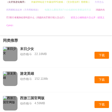
（尖牙笼进化顺序）
外媒评M站近十年最佳RPG游戏：《艾尔登法环》登榜第二
方舟怎么
把两艘船连起来（方舟两船相连）
电脑怎么重装系统?小白也能轻松掌握这些方法
消逝的光
芒2夜行者藏身处密码是什么（消逝的光芒夜行猎人怎么打）
诺亚之心辅助战斗怎么开（诺亚之
心pvp）
同类推荐
末日少女
22.18MB
动作格斗
下载
游龙英雄
152.11Mb
动作格斗
下载
西游三国官网版
4.59MB
动作格斗
下载