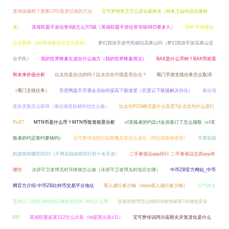
查询保修期？查看CPU是否过保的方法
宝可梦鲤鱼王怎么进化暴鲤龙（鲤鱼王如何进化暴鲤
龙）
英雄联盟手游信誉4级怎么升5级（英雄联盟手游信誉等级4到5要多久）
DNF手游泰拉
怎么获得（dnf手游泰拉石怎么获得）
梦幻西游手游平民能玩花果山吗（梦幻西游手游花果山适
合平民）
我的世界蜂巢生成在什么地方（我的世界蜂巢用法）
BAX是什么币种？BAX币前景
和未来价值分析
以太坊是合法的吗？以太坊在中国是否合法？
蜀门手游支线任务怎么取消
（蜀门主线任务）
百度网盘不开通会员如何提高下载速度（百度云下载慢解决办法）
泰拉瑞
亚妖灵瓶怎么获得（泰拉瑞亚妖精铃铛怎么做）
以太坊POS模式是什么意思?以太坊为什么进行
PoS?
MTN币是什么币？MTN币投资前景分析
cf灵狐者的约定cf会员签订了怎么领取（cf灵
狐者的约定签约要钱吗）
宝可梦传说阿尔宙斯魔尼尼怎么进化（阿尔宙斯和谱尼）
不用花钱
的游戏有哪些2023（不用花钱游戏排行前十名手游）
二手奢侈品app排行 二手奢侈品交易app有
哪些
冰原守卫者博克村升降梯怎么修（冰原守卫者博克村地宫在哪）
中币ZB官方网站_中币
网官方介绍-中币ZB比特币交易平台地址
双人成行多少钱（xbox双人成行多少钱）
元气骑士
圣骑士二技能-神化的正确食用法则 神化怎么用
交易所的币怎么转到冷钱包保存?冷钱包安全
吗?
英雄联盟提莫S12怎么出装（lol提莫出装s11）
宝可梦传说阿尔宙斯尖牙笼进化是什么