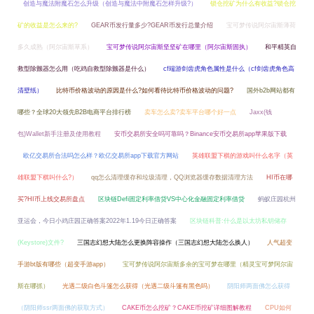
创造与魔法附魔石怎么升级（创造与魔法中附魔石怎样升级?）
锁仓挖矿为什么有收益?锁仓挖
矿的收益是怎么来的?
GEAR币发行量多少?GEAR币发行总量介绍
宝可梦传说阿尔宙斯薄荷
多久成熟（阿尔宙斯草系）
宝可梦传说阿尔宙斯坚坚矿在哪里（阿尔宙斯固执）
和平精英自
救型除颤器怎么用（吃鸡自救型除颤器是什么）
cf端游剑齿虎角色属性是什么（cf剑齿虎角色高
清壁纸）
比特币价格波动的原因是什么?如何看待比特币价格波动的问题?
国外b2b网站都有
哪些？全球20大领先B2B电商平台排行榜
卖车怎么卖?卖车平台哪个好一点
Jaxx(钱
包)Wallet新手注册及使用教程
安币交易所安全吗可靠吗？Binance安币交易所app苹果版下载
欧亿交易所合法吗怎么样？欧亿交易所app下载官方网站
英雄联盟下棋的游戏叫什么名字（英
雄联盟下棋叫什么?）
qq怎么清理缓存和垃圾清理，QQ浏览器缓存数据清理方法
HI币在哪
买?HI币上线交易所盘点
区块链Defi固定利率借贷VS中心化金融固定利率借贷
蚂蚁庄园杭州
亚运会，今日小鸡庄园正确答案2022年1.19今日正确答案
区块链科普:什么是以太坊私钥储存
(Keystore)文件?
三国志幻想大陆怎么更换阵容操作（三国志幻想大陆怎么换人）
人气超变
手游bt版有哪些（超变手游app）
宝可梦传说阿尔宙斯多余的宝可梦在哪里（精灵宝可梦阿尔宙
斯在哪抓）
光遇二级白色斗篷怎么获得（光遇二级斗篷有黑色吗）
阴阳师两面佛怎么获得
（阴阳师ssr两面佛的获取方式）
CAKE币怎么挖矿？CAKE币挖矿详细图解教程
CPU如何