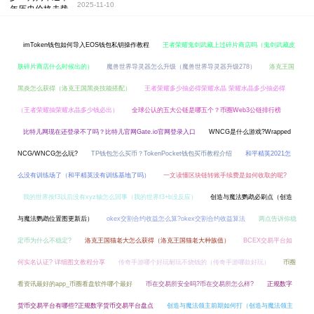
2025-11-10
imToken钱包如何导入EOS钱包私钥操作教程
王者荣耀鬼剑武藏上过碎片商店吗（鬼剑武藏皮
肤碎片商店什么时候出的）
魔兽世界导灵器怎么升级（魔兽世界导灵器升级278）
洛克王国
黑炎怎么获得（洛克王国黑炎技能搭配）
王者荣耀多少抽必得荣耀水晶 荣耀水晶多少抽必得
（王者荣耀抽荣耀水晶多少钱必出）
全球公认的五大公链是哪五个？币圈Web3公链排行榜
比特儿网现在还登录不了吗？比特儿官网Gate.io官网登录入口
WNCG是什么游戏?Wrapped
NCG/WNCG怎么玩?
TP钱包怎么买币？TokenPocket钱包买币教程介绍
和平精英2021怎
么没有训练场了（和平精英没有训练基地了吗）
一文读懂区块链转账手续费是如何收取的呢?
我的世界按f3以后没有xyz轴怎么回事（我的世界f3+b没反应）
创造与魔法鹦鹉必刷点（创造
与魔法鹦鹉位置图更新后）
okex交割合约收益怎么算?okex交割合约收益算法
两点告诉你稳
定币为什么不稳定?
洛克王国猫老大怎么获得（洛克王国猫老大种族值）
BCEX交易平台如
何实名认证? 详细图文教程分享
传奇手游哪个好玩耐玩不烧钱的（传奇手游哪款好玩）
币圈
看资讯最好的app_币圈看盘软件哪个最好
币在交易所安全吗?币在交易所怎么样?
正规数字
货币交易平台有哪些?正规数字货币交易平台盘点
创造与魔法领主前期如何打（创造与魔法领主