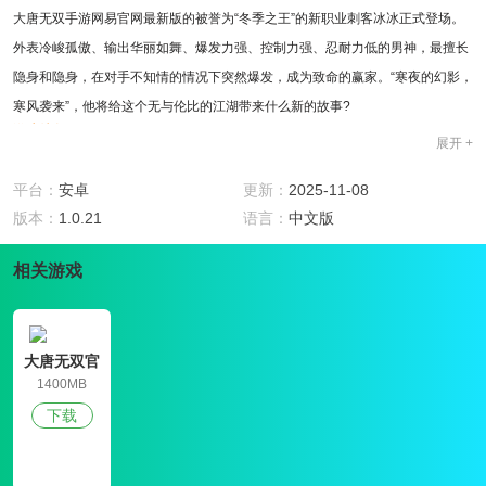
大唐无双手游网易官网最新版的被誉为“冬季之王”的新职业刺客冰冰正式登场。
外表冷峻孤傲、输出华丽如舞、爆发力强、控制力强、忍耐力低的男神，最擅长
隐身和隐身，在对手不知情的情况下突然爆发，成为致命的赢家。“寒夜的幻影，
寒风袭来”，他将给这个无与伦比的江湖带来什么新的故事?
游戏特色
展开 +
1、三个全新的战场，15V15银山战场镖战，“国战”高级版跨界战和黄沙百战游
戏，
平台：
安卓
更新：
2025-11-08
2、大唐无双手游网易官网最新版是由数百名帮派成员战斗，将于12月正式开
版本：
1.0.21
语言：
中文版
放，以满足您所有的战斗欲望!
相关游戏
3、更大的周年纪念福利，有限的时尚，主题坐骑，帮助刺激的战斗体验!
游戏玩法
1、充满激情的团队作战指挥，分工合作，放弃10000人的民族战争，我们要在
同一个屏幕上与真正的人战斗!
大唐无双官
2、大唐无与伦比之美兼顾了战斗画面的逼真与细腻，多人同屏无干扰的手机性
网版
1400MB
能极限
下载
3、无穷无尽的精彩对抗和立体战斗模式，让每一个好战的玩家都能在无与伦比
的武术世界中找到更纯粹的战斗乐趣!