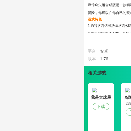
峰传奇失落合成版是一款精彩
冒险，你可以在你自己的安
游戏特色
1.通过各种方式收集各种材
2.自由和完美的比赛，必须
3.掌握技巧，进行各种变化
游戏亮点
平台：
安卓
1.超级震撼的比赛，指尖微
版本：
1.76
2.进行联合攻击，运用强大
3.参加各种多人对决，以
相关游戏
游戏评测
冰峰传奇失落合成版1.7
层的封魔塔能够获得更加丰
我是大球星
X
23
下载