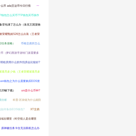
什么币 ada艾达币今日行情
一
TP钱包怎么买币?TP钱包买币操作
备背包满了怎么办（洛克王国宠物
者荣耀甄姬S26怎么出装（王者荣
2任务攻略）
币格交易所怎么
金币（梦幻西游手游转门派需要多
昆明租房用什么软件找房会比较好?
诸葛亮多少钱（王者荣耀诸葛亮多
oken钱包之为什么需要购买EOS资
20帧下载）
uni是什么币种?
因分析
科普:区块链为什么能防
钱包如何备份EOS钱包?
XT交易
领域在哪里（时空猎人是在哪里
原神被任务卡住无法联机怎么办