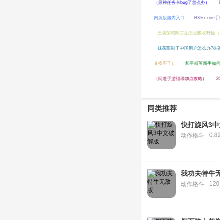
（原神任务卡bug了怎么办）
网页版国内入口
HKEx.on
王者荣耀阿古朵怎么吸收野怪（
抹茶限制了中国用户怎么办?抹
兑换不了）
和平精英新手如何
（问道手游福瑞加点攻略）
同类推荐
快打旋风3中
0.8
动作格斗
我功夫特牛
120
动作格斗