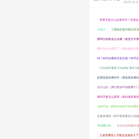
2025-11-0
苹果手机怎么设置铃声？设置自
大盘点
三国志幻想大陆元宝
梦阿尔宙斯皮丘在哪（精灵宝可梦
界符为什么用不了（泰拉瑞亚天界
吗？狗币在哪里买卖交易？狗币交
Chia挖矿教程:Chia挖矿成本
款看电视直播软件（看电视直播的
业什么好（梦幻西游手游版哪个门
泰坦手套怎么获得（泰拉瑞亚泰坦
合制手游（西游回合制手游有哪些
会被发现吗（和平精英看别人的战
手续费介绍
永劫无间牌匾掉
王者荣耀情人节限定皮肤多久下