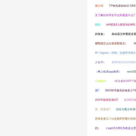
面介绍
TP钱包基础知识:OKE
文了解比特币全节点到底是什么?
教程
dnf锻造8上锻造9会掉吗
的装备）
路由器怎样重新设置
耀甄姬怎么出装搭配铭文）
样？bigone（币格）交易所详细
少金币）
推荐6款百玩不厌的
（网上租房app推荐）
win
少钱能出）
oE交易所APP
源?
SNOW币最高价格多少?
UNI币值得投资吗?
在OKE
伪、防篡改?
创造与魔法奇遇
所排名第几？xt交易所官网介绍
的）
csgo淬火661为啥这么贵