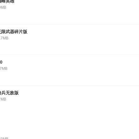
巅峰英雄
9MB
无限武器碎片版
.7MB
0
57MB
骑兵无敌版
7MB