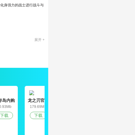
将化身强力的战士进行战斗与
展开 +
的玩法非常的自由，挑战更多
存岛内购
龙之刃官网
九道真仙
天空之山中
偶
破解版
版
文破解版
0.93Mb
179.69MB
165.3MB
79.5MB
2
下载
下载
下载
下载