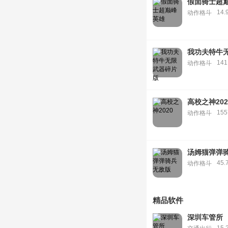
假面骑士超
14.
动作格斗
我功夫特牛
141
动作格斗
高校之神202
15
动作格斗
汤姆猫弹弹
45.
动作格斗
精品软件
深圳车管所