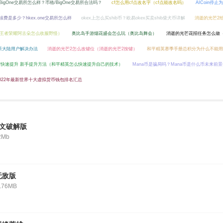
BigOne交易所怎么样？币格/BigOne交易所合法吗？
cf怎么用cf点改名字（cf点能改名吗）
AICoin停
e手续费是多少？hkex.one交易所怎么样
okex上怎么买shib币？欧易okex买卖shib柴犬币详解
消逝的光芒2
王者荣耀阿古朵怎么收服野怪）
奥比岛手游烟花盛会怎么玩（奥比岛舞会）
消逝的光芒花招任务怎么做
茶大陆用户解决办法
消逝的光芒2怎么改键位（消逝的光芒2按键）
和平精英赛季手册总积分为什么不能用
快速提升 新手提升方法（和平精英怎么快速提升自己的技术）
Mana币是骗局吗？Mana币是什么币未来前
2022年最新世界十大虚拟货币钱包排名汇总
文破解版
2Mb
无敌版
.76MB