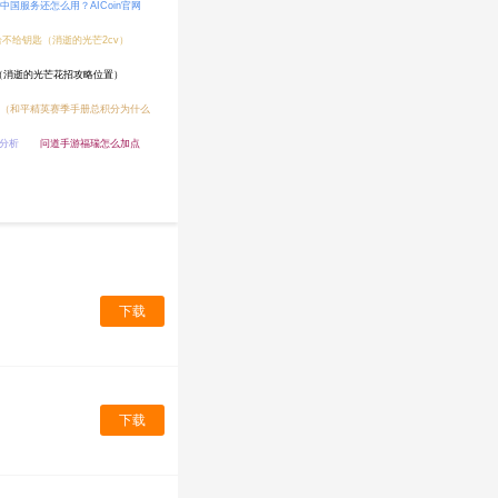
止为中国服务还怎么用？AICoin官网
给不给钥匙（消逝的光芒2cv）
（消逝的光芒花招攻略位置）
（和平精英赛季手册总积分为什么
景分析
问道手游福瑞怎么加点
下载
下载