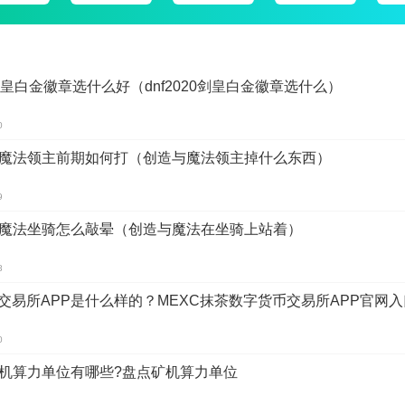
剑皇白金徽章选什么好（dnf2020剑皇白金徽章选什么）
0
魔法领主前期如何打（创造与魔法领主掉什么东西）
9
魔法坐骑怎么敲晕（创造与魔法在坐骑上站着）
8
C交易所APP是什么样的？MEXC抹茶数字货币交易所APP官网入
0
机算力单位有哪些?盘点矿机算力单位