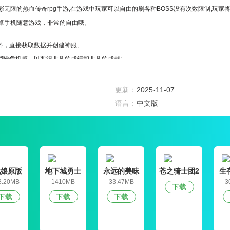
无限的热血传奇rpg手游,在游戏中玩家可以自由的刷各种BOSS没有次数限制,玩家
卓手机随意游戏，非常的自由哦。
料，直接获取数据并创建神服;
消除危机感，以取得非凡的成绩和非凡的成就;
，不同的PK战斗。
更新：
2025-11-07
动设计，绚丽绚丽的色彩;
语言：
中文版
的技能，实现各种快速的提升和提升;
中和，拿起手中的武器，并不断砍杀
6版多样性的玩法非常的自由，挑战更多层的封魔塔能够获得更加丰厚经验奖励，多样性
厚经验奖励;
战娘原版
地下城勇士
永远的美味
苍之骑士团2
生
官网版
星球4破解版
8.20MB
1410MB
33.47MB
3
下载
下载
下载
下载