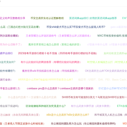
7
定义铃声完整教程分享
币安交易所实名认证图解教程
英语词典app排行 好用的英语词典app推荐
EW
怎么花（三国志幻想大陆元宝花在哪）
币安shib柴犬币怎么买?币安柴犬币怎么提现人民币?
gate.io最新
阿尔宙斯在哪抓）
王者荣耀怎么评选区级称号（王者荣耀怎么评上区级排名）
MXC币有投资价值吗 投
符为什么召唤不了）
魔兽世界萦绕之魂怎么获得（萦绕之魂的拼音）
cf音效卡有什么用（cf音效卡在哪
易平台排行
2023传奇手游排行榜前十名不充钱（2020传奇手游排行榜好玩不花钱）
如何在欧意交易所a
与收益究竟如何?
有什么比较好玩的网游推荐（有哪些比较好玩的网游）
时空猎人攻城战怎么打（时空猎人
软件有哪些?）
魔兽世界wlk寻找线索任务怎么做（寻找线索图片）
OK交易所怎么样?OK交易所真的安全
派打金块）
ARRR是什么币种?海盗链/ARRR币前景怎么样?
稳定币：USDT、DAI、FEI、Basis Ca
手套怎么获得1.2）
coinbase pro是什么交易所？coinbase交易所是哪个国家的
EVZ是什么币种?EVZ
）
什么是合约交易？一文读懂什么是合约交易
SHIB币有没有可能涨到1美元？马斯克说SHIB可以涨到
绩会留下痕迹吗）
区块链侧链和跨链区别究竟是什么?
有什么武侠卡牌手游（武侠卡牌类）
ETH永
落怎么触发（永劫无间牌匾具体位置）
itBit是什么交易所?itBit交易所怎么样?
和平精英无人机怎么召唤（
架（王者情人节限定皮肤什么时候结束）
坎公骑冠剑团队死斗怎么玩（坎公骑冠剑团长值得培养吗）
M