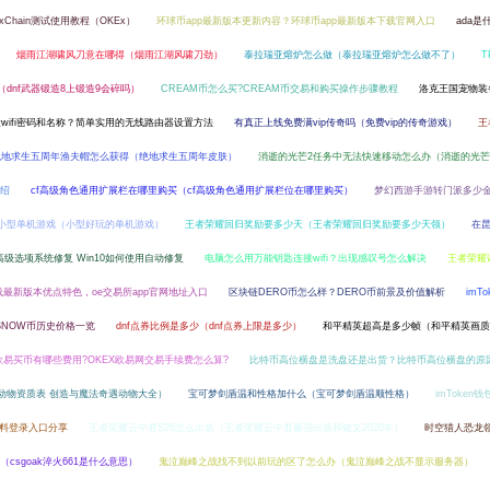
xChain测试使用教程（OKEx）
环球币app最新版本更新内容？环球币app最新版本下载官网入口
ada是
烟雨江湖啸风刀意在哪得（烟雨江湖风啸刀劲）
泰拉瑞亚熔炉怎么做（泰拉瑞亚熔炉怎么做不了）
（dnf武器锻造8上锻造9会碎吗）
CREAM币怎么买?CREAM币交易和购买操作步骤教程
洛克王国宠物装
wifi密码和名称？简单实用的无线路由器设置方法
有真正上线免费满vip传奇吗（免费vip的传奇游戏）
王
绝地求生五周年渔夫帽怎么获得（绝地求生五周年皮肤）
消逝的光芒2任务中无法快速移动怎么办（消逝的光芒
介绍
cf高级角色通用扩展栏在哪里购买（cf高级角色通用扩展栏位在哪里购买）
梦幻西游手游转门派多少
小型单机游戏（小型好玩的单机游戏）
王者荣耀回归奖励要多少天（王者荣耀回归奖励要多少天领）
在
10高级选项系统修复 Win10如何使用自动修复
电脑怎么用万能钥匙连接wifi？出现感叹号怎么解决
王者荣耀
下载最新版本优点特色，oe交易所app官网地址入口
区块链DERO币怎么样？DERO币前景及价值解析
imT
SNOW币历史价格一览
dnf点券比例是多少（dnf点券上限是多少）
和平精英超高是多少帧（和平精英画质1
X欧易买币有哪些费用?OKEX欧易网交易手续费怎么算?
比特币高位横盘是洗盘还是出货？比特币高位横盘的原
动物资质表 创造与魔法奇遇动物大全）
宝可梦剑盾温和性格加什么（宝可梦剑盾温顺性格）
imToken
资料登录入口分享
王者荣耀云中君S26怎么出装（王者荣耀云中君最强出装和铭文2020年）
时空猎人恐龙
（csgoak淬火661是什么意思）
鬼泣巅峰之战找不到以前玩的区了怎么办（鬼泣巅峰之战不显示服务器）