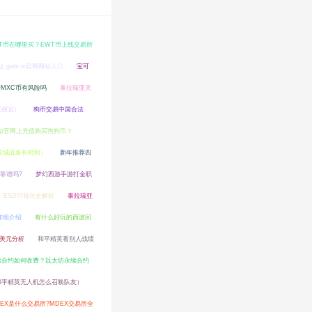
T币在哪里买？EWT币上线交易所
地址,gate.io官网网站入口
宝可
资MXC币有风险吗
泰拉瑞亚天
买便宜）
狗币交易中国合法
pp官网上充值购买狗狗币？
攻城战多长时间）
新年推荐四
靠谱吗?
梦幻西游手游打金职
sh、ESD可视化全解析
泰拉瑞亚
币详细介绍
有什么好玩的西游回
一美元分析
和平精英看别人战绩
续合约如何收费？以太坊永续合约
和平精英无人机怎么召唤队友）
DEX是什么交易所?MDEX交易所全