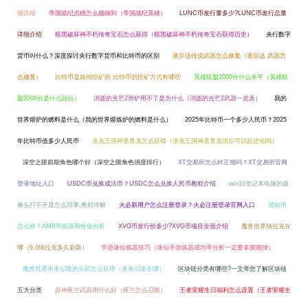
细介绍
帝国战纪贞德怎么能抽到（帝国战纪英雄）
LUNC币发行量多少?LUNC币发行总量
详细介绍
暗黑破坏神不朽传奇宝石怎么获得（暗黑破坏神不朽传奇宝石获得历史）
央行数字
货币叫什么？深度探讨央行数字货币和比特币的区别
塞尔达传说武器怎么修复（塞尔达 武器怎
么修复）
比特币是如何挖矿的 比特币的挖矿方式有哪些
英雄联盟2000分什么水平（英雄联
盟2000分是什么段位）
消逝的光芒2滑铲用不了是为什么（消逝的光芒2武器一览表）
我的
世界熔炉的燃料是什么（我的世界熔炼炉的燃料是什么）
2025年比特币一个多少人民币？2025
年比特币值多少人民币
洛克王国神圣青龙怎么获得（洛克王国神圣青龙现在可以超进化吗）
深空之眼前期角色哪个好（深空之眼角色强度排行）
XT交易所怎么样正规吗？XT交易所官网
登录地址入口
USDC币兑换成法币？USDC怎么兑换人民币教程介绍
win10笔记本电脑的摄
像头打不开是怎么回事,教程详解
火必新用户怎么注册登录？火必注册登录官网入口
琥珀币
怎么样？AMB币前景和价值分析
XVG币发行价多少?XVG币项目全面介绍
魔兽世界纳拉克在
哪（9.0纳拉克多久刷新）
手游诛仙炼器技巧（诛仙手游炼器成功率分析一定要掌握规律）
魔兽世界米米尔隆的头部怎么获得（米米尔隆在哪）
区块链分类有哪些?一文带您了解区块链
五大分类
原神夜兰武器用什么好（夜兰怎么召唤）
王者荣耀生日福利怎么设置（王者荣耀生