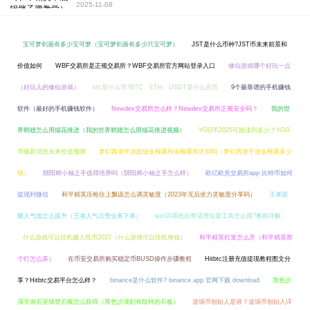
2025-11-08
宝可梦剑盾有多少宝可梦（宝可梦剑盾有多少只宝可梦）
JST是什么币种?JST币未来前景和
价值如何
WBF交易所是正规交易所？WBF交易所官方网站登录入口
修仙游戏哪个好玩一点
（好玩儿的修仙游戏）
btc是什么币?BTC、ETH、USDT是什么意思
9个最靠谱的手机赚钱
软件（最好的手机赚钱软件）
Newdex交易所怎么样？Newdex交易所正规安全吗？
我的世
界鞘翅怎么用烟花推进（我的世界鞘翅怎么用烟花推进视频）
YGG币2025可能涨到多少？YGG
币最新消息未来价值预测
梦幻西游手游超级金柳露和金柳露有区别吗（梦幻西游手游金柳露多少
钱）
阴阳师小袖之手值得培养吗（阴阳师小袖之手怎么样）
欧亿欧意交易所app 比特币如何
提现到微信
和平精英压枪往上飘该怎么调灵敏度（2023年无后坐力灵敏度分享码）
王者荣
耀人气值怎么提升（王者人气点赞业务下单）
win10系统自带清理垃圾工具怎么用?教程详解
什么游戏可以挂机赚人民币2022（什么游戏可以挂机挣钱）
和平精英灯笼怎么开（和平精英那
个灯怎么弄）
在币安交易所购买稳定币BUSD操作步骤教程
Hitbtc注册充值提现教程图文分
享？Hitbtc交易平台怎么样？
binance是什么软件? binance app 官网下载 download
黑色沙
漠手游石室墙壁石板怎么获得（黑色沙漠刻有纹样的石板）
波场币创始人是谁？波场币创始人详