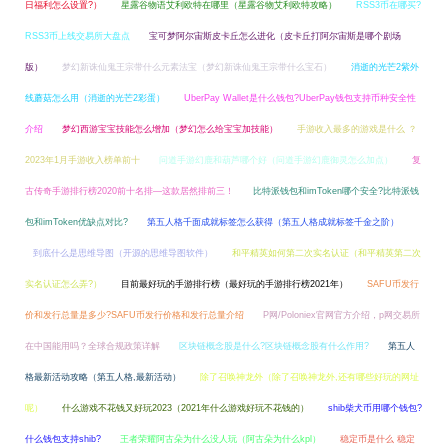
日福利怎么设置?）
星露谷物语艾利欧特在哪里（星露谷物艾利欧特攻略）
RSS3币在哪买?
RSS3币上线交易所大盘点
宝可梦阿尔宙斯皮卡丘怎么进化（皮卡丘打阿尔宙斯是哪个剧场
版）
梦幻新诛仙鬼王宗带什么元素法宝（梦幻新诛仙鬼王宗带什么宝石）
消逝的光芒2紫外
线蘑菇怎么用（消逝的光芒2彩蛋）
UberPay Wallet是什么钱包?UberPay钱包支持币种安全性
介绍
梦幻西游宝宝技能怎么增加（梦幻怎么给宝宝加技能）
手游收入最多的游戏是什么 ？
2023年1月手游收入榜单前十
问道手游幻鹿和葫芦哪个好（问道手游幻鹿御灵怎么加点）
复
古传奇手游排行榜2020前十名排—这款居然排前三！
比特派钱包和imToken哪个安全?比特派钱
包和imToken优缺点对比?
第五人格千面成就标签怎么获得（第五人格成就标签千金之阶）
到底什么是思维导图（开源的思维导图软件）
和平精英如何第二次实名认证（和平精英第二次
实名认证怎么弄?）
目前最好玩的手游排行榜（最好玩的手游排行榜2021年）
SAFU币发行
价和发行总量是多少?SAFU币发行价格和发行总量介绍
P网/Poloniex官网官方介绍，p网交易所
在中国能用吗？全球合规政策详解
区块链概念股是什么?区块链概念股有什么作用?
第五人
格最新活动攻略（第五人格,最新活动）
除了召唤神龙外（除了召唤神龙外,还有哪些好玩的网址
呢）
什么游戏不花钱又好玩2023（2021年什么游戏好玩不花钱的）
shib柴犬币用哪个钱包?
什么钱包支持shib?
王者荣耀阿古朵为什么没人玩（阿古朵为什么kpl）
稳定币是什么 稳定