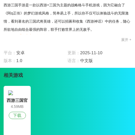
西游三国手游是一款以西游+三国为主题的战略格斗手机游戏，因为它融合了
《阿q正传》的梦幻游戏风格，简单易上手，所以你不仅可以体验战斗的无限激
情，看到著名的三国武将英雄，还可以招募和收集《西游神话》中的任务，随心
所欲地自由组合最强的阵容，联手打败世界上的无敌手。
西游三国手游官方正版介绍
展开 +
西游三国手游官方正版累计登录共可接收数百万锭，增长基金8888元宝投资可获
得10倍的回扣，投资2W锭，8天内获得巨大收益，免费接收v1-V8礼包，免费赠
平台：
安卓
更新：
2025-11-10
送道具和元宝，查看游戏福利大厅可以获得更多令人兴奋的福利！
版本：
1.0
语言：
中文版
西游三国手游官方正版内容说明
1、西游+三国相融合。
相关游戏
2、简单易上手，基本适用于每个玩家。
西游三国手游官方正版特色
1、打破传统束缚，将传奇《神话西游记》与三国故事相融合；
西游三国官
2、给玩家带来光明的体验，场景非常精彩；
网版
4.59MB
3、挂机游戏简单易行，这样即使离线，你也可以用手控制世界。
下载
西游三国手游官方正版评测
游戏模式丰富有趣，有很多华丽的时尚，玩家可以随意搭配组合，在穿越空时，
让《西游记》中的神话人物与本世纪三国的武将相遇。