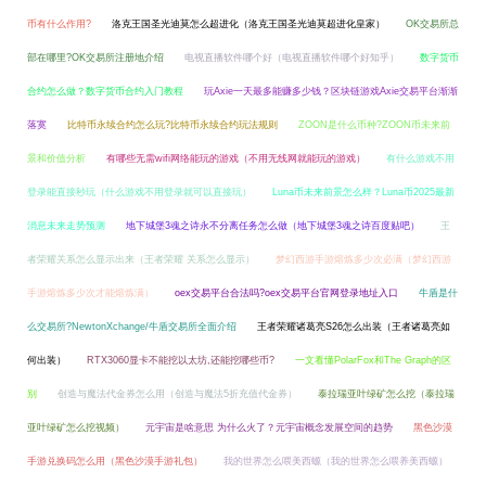
币有什么作用?
洛克王国圣光迪莫怎么超进化（洛克王国圣光迪莫超进化皇家）
OK交易所总
部在哪里?OK交易所注册地介绍
电视直播软件哪个好（电视直播软件哪个好知乎）
数字货币
合约怎么做？数字货币合约入门教程
玩Axie一天最多能赚多少钱？区块链游戏Axie交易平台渐渐
落寞
比特币永续合约怎么玩?比特币永续合约玩法规则
ZOON是什么币种?ZOON币未来前
景和价值分析
有哪些无需wifi网络能玩的游戏（不用无线网就能玩的游戏）
有什么游戏不用
登录能直接秒玩（什么游戏不用登录就可以直接玩）
Luna币未来前景怎么样？Luna币2025最新
消息未来走势预测
地下城堡3魂之诗永不分离任务怎么做（地下城堡3魂之诗百度贴吧）
王
者荣耀关系怎么显示出来（王者荣耀 关系怎么显示）
梦幻西游手游熔炼多少次必满（梦幻西游
手游熔炼多少次才能熔炼满）
oex交易平台合法吗?oex交易平台官网登录地址入口
牛盾是什
么交易所?NewtonXchange/牛盾交易所全面介绍
王者荣耀诸葛亮S26怎么出装（王者诸葛亮如
何出装）
RTX3060显卡不能挖以太坊,还能挖哪些币?
一文看懂PolarFox和The Graph的区
别
创造与魔法代金券怎么用（创造与魔法5折充值代金券）
泰拉瑞亚叶绿矿怎么挖（泰拉瑞
亚叶绿矿怎么挖视频）
元宇宙是啥意思 为什么火了？元宇宙概念发展空间的趋势
黑色沙漠
手游兑换码怎么用（黑色沙漠手游礼包）
我的世界怎么喂美西螈（我的世界怎么喂养美西螈）