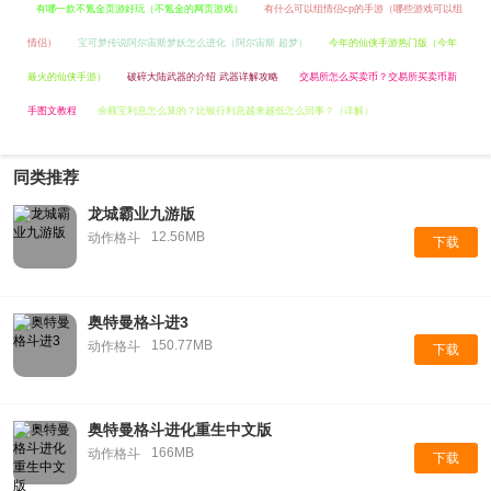
有哪一款不氪金页游好玩（不氪金的网页游戏）
有什么可以组情侣cp的手游（哪些游戏可以组
情侣）
宝可梦传说阿尔宙斯梦妖怎么进化（阿尔宙斯 超梦）
今年的仙侠手游热门版（今年
最火的仙侠手游）
破碎大陆武器的介绍 武器详解攻略
交易所怎么买卖币？交易所买卖币新
手图文教程
余额宝利息怎么算的？比银行利息越来越低怎么回事？（详解）
同类推荐
龙城霸业九游版
12.56MB
动作格斗
下载
奥特曼格斗进3
150.77MB
动作格斗
下载
奥特曼格斗进化重生中文版
166MB
动作格斗
下载