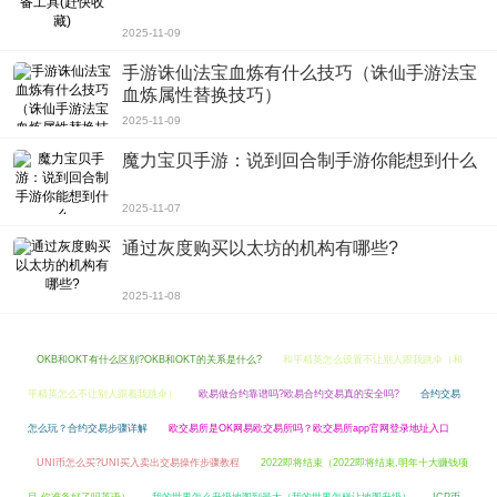
都有自己的个性、力量和技能。
游戏评测
2025-11-09
apex英雄国服官方网站最新安卓版的演奏的节奏很快，如果你不在前面开始，会
手游诛仙法宝血炼有什么技巧（诛仙手游法宝
有点不习惯，但在多演奏几盘并掌握它之后，仍然很酷;惩罚很轻。当你倒下时，
血炼属性替换技巧）
你可以帮助你的队友，当你死去时，你可以复活你的队友。这也是传统吃鸡肉游
2025-11-09
戏的亮点。
魔力宝贝手游：说到回合制手游你能想到什么
2025-11-07
通过灰度购买以太坊的机构有哪些?
2025-11-08
OKB和OKT有什么区别?OKB和OKT的关系是什么?
和平精英怎么设置不让别人跟我跳伞（和
平精英怎么不让别人跟着我跳伞）
欧易做合约靠谱吗?欧易合约交易真的安全吗?
合约交易
怎么玩？合约交易步骤详解
欧交易所是OK网易欧交易所吗？欧交易所app官网登录地址入口
UNI币怎么买?UNI买入卖出交易操作步骤教程
2022即将结束（2022即将结束,明年十大赚钱项