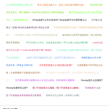
CLO币发行量及怎么样介绍
第五人格该兑换什么（第五人格兑换在哪里兑换）
BigONE交易
所排名第几，哪个国家的？BigONE交易所官方资料官网地址
帽子币(tips)是什么币？tips币交易
平台、总量和官网介绍
biTop这是什么平台安全吗？bitop交易平台中国官网入口
元气骑士圣
骑士二技能-神化的正确食用法则 神化怎么用
FAMEEX交易所怎么样？FAMEEX交易所安全靠谱
吗？
HNS是什么币种？HNS币未来价值深度分析
有没有非人民币手游值得玩（非人民币玩
家的手机网游）
币Coin是什么平台，实盘是真的假的？币Coin接入实盘步骤详解
coindeal交
易平台怎么样？coindeal交易所属于哪个国家的
什么游戏盒子能够免费玩罪恶都市（哪个游戏盒
子有罪恶都市）
冰原守卫者75级副本怎么打（冰原守卫者武器大全）
有哪些氪金少的卡牌
养成手游（零氪金卡牌手游）
元宇宙究竟是什么?如何抓住机遇?
王者荣耀姜子牙S26怎么出
装（王者荣耀姜子牙最强出装2020）
梦幻西游千年蛇魅怎么样（梦幻西游千年蛇魅剧情怎么
过）
宝可梦传说阿尔宙斯闪光小火马怎么进化（阿尔宙斯火系配招）
Hooray是什么交易所?
Hooray交易所怎么样?
蜀门手游勋章怎么佩戴（蜀门手游装备怎么解锁）
区块链是什么意
思？区块链的未来发展前景分析展望
原神若水怎么获得（原神若心在哪）