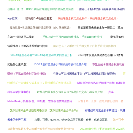
目,你准备好了吗英语）
我的世界怎么升级地图到最大（我的世界怎样让地图升级）
ICP币
价格今日行情，ICP币最新官方消息实时价格历史走势图
推荐三个翻译软件（翻译软件最准确的
app推荐）
区块链Defi金融三要素
泰拉瑞亚永夜刃怎么制作（泰拉瑞亚永夜刃怎么做）
魔兽世界wlk练级是鸟德好还是野德（tbc 鸟德练级）
王者荣耀黄忠技能主加一还是二（黄忠
主加一技能还是二技能）
手机上缺一不可的app软件排名（手机app软件排行）
浏览器如何
清理缓存？浏览器清理缓存快捷键
国内怎么上火币网?火币网交易平台新手注册操作教程
STRAX是什么币种?STRAX币前景和未来的价值分析
cfhd传奇级道具抽奖券怎么用（cf传奇
奖励什么主武器）
DORA发行总量多少?铜锣烧币发行总量介绍
不氪金的卡牌回合制游戏有
哪些（不氪金回合制手游排行榜）
有什么可以打国战的手游（可以打国战的网游有哪些）
莱
特币挖矿一天赚多少成本多少？莱特币挖矿收益计算器
阴阳师神乐疾风自动给哪个目标（阴阳师
神乐自动技能顺序）
欧易合约最低多少钱可以玩?欧易合约交易门槛全面介绍
共享
MetaMask小狐狸钱包、TP钱包、雪崩钱包的方法教程
回首十年，豆瓣十佳电影排行榜前十名
艾尔登法环是单机还是网络游戏（艾尔登法环是全平台吗）
有哪些不用氪金的卡牌游戏（不用
氪金的卡牌手游）
火币、币安、gate.io、okex交易所手续费、价格、优缺点汇总
波卡币今
日最新价格是多少人民币？波卡币今日实时价格美元行情
2023有哪些热门手游值得推荐 2022热