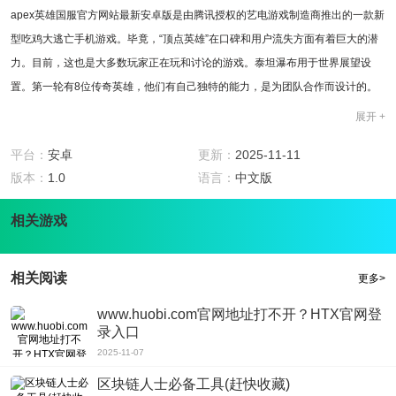
apex英雄国服官方网站最新安卓版是由腾讯授权的艺电游戏制造商推出的一款新
型吃鸡大逃亡手机游戏。毕竟，“顶点英雄”在口碑和用户流失方面有着巨大的潜
力。目前，这也是大多数玩家正在玩和讨论的游戏。泰坦瀑布用于世界展望设
置。第一轮有8位传奇英雄，他们有自己独特的能力，是为团队合作而设计的。
你不应该错过它。
展开 +
游戏特色
1、apex英雄国服官方网站最新安卓版是由腾讯和艺电游戏制造商推出的正版授
平台：
安卓
更新：
2025-11-11
权新大逃亡射击手机游戏;
版本：
1.0
语言：
中文版
2、游戏背景设定在泰坦天堂2之后30年，融合了泰坦的许多元素和特点;
相关游戏
3、作为一个大型的逃跑游戏，你必须拿起武器和装备，游戏区域正在缩小。这
也是一个英雄射击游戏。
游戏攻略
相关阅读
更多>
1、apex英雄国服官方网站最新安卓版是一款革命性的第一人称射击游戏，以免
费吃鸡肉和逃跑杀人闻名，游戏更加刺激和有趣;
www.huobi.com官网地址打不开？HTX官网登
录入口
2、游戏背景遵循泰坦瀑布的世界观，不会有泰坦，但它包含了许多游戏元素和
2025-11-07
特点;
3、首发阵容中有8位传奇英雄，每个人都有自己独特的能力和团队精神，每个人
区块链人士必备工具(赶快收藏)