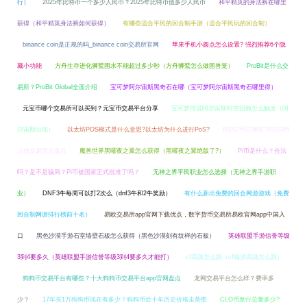
行）
2025年比特币一个多少人民币？2025年比特币值多少人民币
和平精英的身法裤在哪里
获得（和平精英身法裤如何获得）
有哪些适合平民的回合制手游（适合平民玩的回合制）
binance coin是正规的吗_binance coin交易所官网
苹果手机小圆点怎么设置? 强烈推荐6个隐
藏小功能
方舟生存进化狮鹫困水不能超过多少秒（方舟狮鹫怎么做困兽笼）
ProBit是什么交
易所？ProBit Global全面介绍
宝可梦阿尔宙斯黑奇石在哪（宝可梦阿尔宙斯黑奇石哪里得）
元宝币哪个交易所可以买到？元宝币交易平台分享
宝可梦传说阿尔宙斯时空扭曲怎么触发（阿
尔宙斯出现）
以太坊POS模式是什么意思?以太坊为什么进行PoS?
RSS3币在哪买?RSS3币
上线交易所大盘点
魔兽世界黑曜夜之翼怎么获得（黑曜夜之翼绝版了?）
Pi币是什么？合法
吗？是不是骗局？Pi币被国家正式批准了吗？
无神之界平民职业怎么选择（无神之界手游职
业）
DNF3牛每周可以打2次么（dnf3牛和2牛奖励）
有什么新出免费的回合网游游戏（免费
回合制网游排行榜前十名）
易欧交易所app官网下载优点，数字货币交易所易欧官网app中国入
口
黑色沙漠手游石室墙壁石板怎么获得（黑色沙漠刻有纹样的石板）
英雄联盟手游信誉等级
3到4要多久（英雄联盟手游信誉等级3到4要多久才能打）
cf高跳怎么跳（cf端游高跳怎么跳）
狗狗币交易平台有哪些？十大狗狗币交易平台app官网盘点
龙网交易平台怎么样？费率多
少？
17年买1万狗狗币现在有多少？狗狗币近十年历史价格走势图
CLO币发行总量多少?