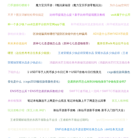
门手游排行榜前十
魔力宝贝手游：0氪玩家福音（魔力宝贝手游零氪玩法）
为什么qq空间打
不开？图文详解轻松帮你搞定
比特币提现怎么提？新手比特币提现图文教程
usdt属于什么币
种一个多少钱？usdt交易平台软件官网app下载
和平精英如何送皮肤给好友（和平精英如何送皮
肤给好友微信）
区块链骗局有哪些?提防区块链中的七种骗局
ADX是什么币种?ADX币前景
和未来价值如何
原神七七圣遗物怎么选（原神七七圣遗物推荐）
魔兽世界wlk考达拉平台在
哪里（达拉然考考古任务多少能接）
王者荣耀多少抽必得荣耀水晶 荣耀水晶多少抽必得（王者
荣耀抽荣耀水晶多少钱必出）
消逝的光芒主线任务列表做完还能玩吗（消逝的光芒打完主线任务
了玩什么）
1 USDT等于人民币多少今日汇率？USDT价格今日行情美元
csgo服役勋章颜色
变化是什么（csgo2019服役勋章颜色变化）
交易所的币怎么转到冷钱包保存?冷钱包安全吗?
ENS币怎么买？ENS币交易所购买教程介绍
SWFTC速币能上一元吗？SWFTC币最新消息未
来价格预测
笔记本电脑连不上网是什么情况 笔记本电脑上不了网是怎么回事
第五人格神棍
玩法攻略介绍（第五人格,神驴）
诛仙手游新手攻略（诛仙手游新手攻略 新手入门技巧大全）
王者荣耀邮箱里的东西不领取会不会没（王者邮件不领会过期吗）
ipv4无Internet访问权限？
你可能没有权限访问使用网络资源
DNF任务提示点不进去暂时任务怎么办（dnf任务无法进