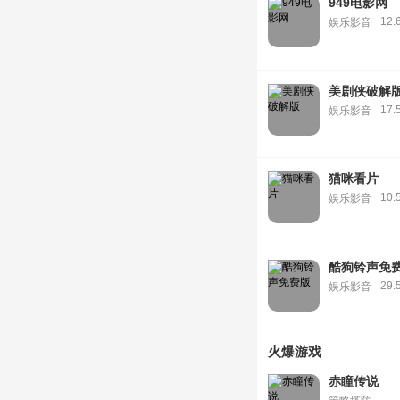
949电影网
12.
娱乐影音
美剧侠破解
17.
娱乐影音
猫咪看片
10.
娱乐影音
酷狗铃声免
29.
娱乐影音
火爆游戏
赤瞳传说