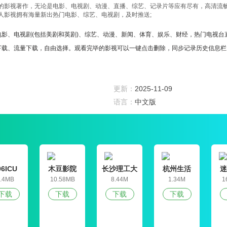
的影视著作，无论是电影、电视剧、动漫、直播、综艺、记录片等应有尽有，高清流
人影视拥有海量新出热门电影、综艺、电视剧，及时推送;
电影、电视剧(包括美剧和英剧)、综艺、动漫、新闻、体育、娱乐、财经，热门电视台
FI下载、流量下载，自由选择。观看完毕的影视可以一键点击删除，同步记录历史信息栏
播电视剧，播放稳定，流畅，支持所有主流格式的视频文件。人人影视全网优质资源免
影视网站，以提供高清影视在线观看，下载，休闲等为最终发展目标，给广大用户带来
更新：
2025-11-09
人人影视的整个操作都是非常的简单的，看到喜欢的视频左右滑，不喜欢的就上下滑;
语言：
中文版
的视频，直接点播观看，人人影视海量内容，高清音质，丰富多样的资源可以选择，全
视频资源，在线资源和大量直播资源各种大片随心看还没广告，最新最全最好看的影片
机， Pad 等硬件;每天都更新电影、电视剧、动漫、综艺、音乐短片等，资源丰富，时间
以收听英语，同时还支持下载热门火爆歌曲，智能搜索、收藏下载、单曲循环、随机
96ICU
木豆影院
长沙理工大
杭州生活
迷
学就业信息
.4MB
10.58MB
8.44M
1.34M
1
K。
网学生信息
下载
下载
下载
下载
管理平台
图界面等