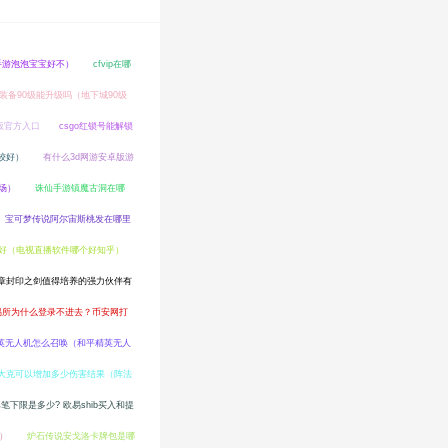
手游泡泡宝宝好不）
cfvip在哪
助装备90级能升级吗（地下城90级
版官方入口
csgo红锁号能解锁
较好）
有什么3d网游安卓版游
场）
诛仙手游镇魔古洞在哪
宝可梦传说阿尔宙斯桃发在哪里
好（电视直播软件哪个好知乎）
章封印之剑值得培养的强力伙伴有
易所为什么登录不进去？币安网打
英无人机怎么召唤（和平精英无人
大克可以增加多少伤害结果（阵法
ib单笔下限是多少? 欧易shib买入和提
）
炉石传说安戈洛卡牌包是哪