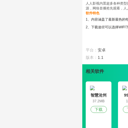
人人影视内置超多各种类型
源，网络首播抢先观看，人
软件特色
1、内容涵盖了最新最热的
2、下载途径可以选择WI
3、在这看视频你可以看热
4、一个真正免费看影剧的
软件功能
平台：
安卓
1、无需任何的额外操作，
版本：
1.1
2、每日推荐最新、最热门
3、为用户提供了全网优质
相关软件
4、全机种支持 PC， 手
软件评测
播放器中除了影视著作还可
智慧沧州
9
版本更新的内容
37.2MB
1
1、支持在浏览器中下载AP
下载
2、优化书籍功能使用体验;
3、更新了logo，美化了截