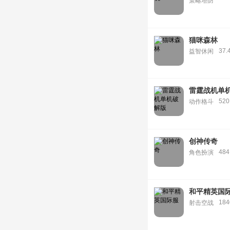
策略塔防
猫咪森林
37.
益智休闲
雷霆战机单
520
动作格斗
创神传奇
484
角色扮演
和平精英国
18
射击空战