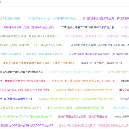
8
世界鞘翅最佳附魔）
dnf透明药水叫什么（dnf透明药剂叫什么）
梦幻西游手游泡泡跟谁合宠（梦幻西游
原神钟剑给谁用比较好（原神钟剑适合给谁）
COTI是什么币种?COTI币前景和未来价值分析
dnf辅
理师的风采知识怎么获得（黑色沙漠料理从零到道人）
非小号交易平台行情打不开？非小号交易平台行情电脑
如何通过qq查别人英雄联盟ID（怎么用qq号查别人lol的id）
dnf成长胶囊怎么获得（dnf成长胶囊什么时候用比
者荣耀怎么隐藏贵族（王者荣耀怎么隐藏贵族标志2022）
宝可梦传说阿尔宙斯初始精灵选哪个（阿尔宙斯初登
冰原守卫者新手冬季生存图文教程（冰原守卫者怎么快速升级）
英雄杀疾行令怎样用（英雄杀疾行令）
是什么交易所？BitGet官方网站地址入口
治理代币是什么意思?通俗解释区块链治理代币
电视直播软件哪个
度（我的世界神奇宝贝怎样提升亲密度）
币安全仓杠杆开通交易操作教程 币安全仓杠杆规则一览
火焰纹
元宝怎么用划算（梦幻新诛仙元宝换银币表）
Chia奇亚币优势有哪些?Chia奇亚网络策略是什么?
币安交
哪里（cf剧情模式在哪里图片）
KeepKey硬件钱包如何添加钱包帐户？KeepKey硬件钱包使用教程
和平精
空是什么意思？比特币合约怎么交易？
太阁立志传5怎么冥想（太阁立志传5自创流派冥想）
梦幻西游阵法
MANA币是什么币?MANA币未来前景怎么样?
江南百景图文藤怎么获得（江南百景图文腾）
okex sh
币最新价格 DGP是什么币种以及DGP币怎么样?
魔兽世界斯坦索姆钥匙怎么获得（怀旧服斯坦索姆钥匙怎么弄