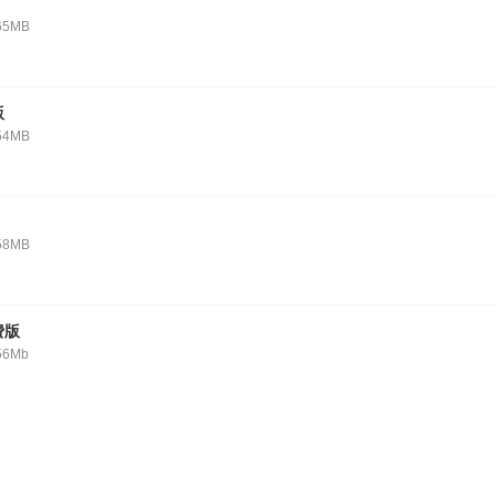
65MB
版
54MB
58MB
费版
56Mb