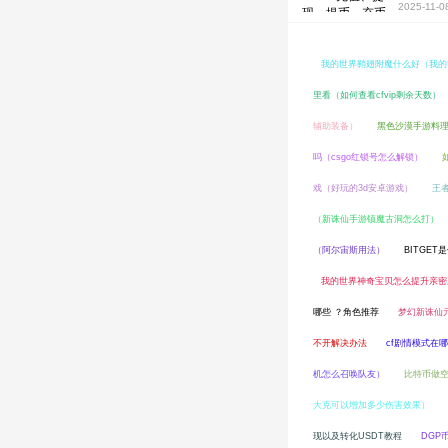
2025-11-0
我的世界鞘翅附魔什么好（我的
里看（如何查看cfvip剩余天数）
辅助装备）
黑色沙漠手游料
吗（csgo红锁号怎么解锁）
戏（好玩的3d安卓游戏）
王
（新诛仙手游镇魔古洞怎么打）
（阿尔宙斯用法）
BITGET
我的世界神奇宝贝怎么提升亲密
哪些 ？角色推荐
梦幻新诛仙
不开解决办法
cf剧情模式在
机怎么召唤队友）
比特币做
大克可以增加多少伤害效果）
现以及转化USDT教程
DGP