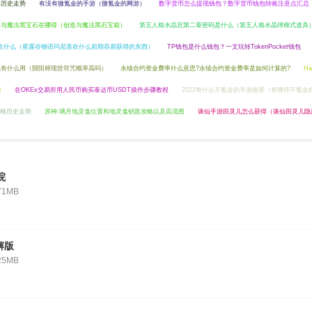
汇率历史走势
有没有微氪金的手游（微氪金的网游）
数字货币怎么提现钱包？数字货币钱包转账注意点汇总
造与魔法黑宝石在哪得（创造与魔法黑石宝箱）
第五人格水晶宫第二章密码是什么（第五人格水晶球模式道具
欢什么（星露谷物语玛尼喜欢什么前期容易获得的东西）
TP钱包是什么钱包？一文玩转TokenPocket钱包
咒有什么用（阴阳师现世符咒概率高吗）
永续合约资金费率什么意思?永续合约资金费率是如何计算的?
H
口
在OKEx交易所用人民币购买泰达币USDT操作步骤教程
2022有什么不氪金的手游推荐（有哪些不氪金
价格历史走势
原神:璃月地灵龛位置和地灵龛钥匙攻略以及高清图
诛仙手游田灵儿怎么获得（诛仙田灵儿隐
院
71MB
解版
25MB