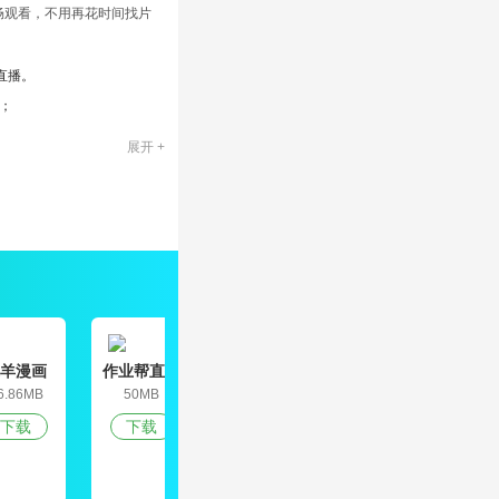
畅观看，不用再花时间找片
直播。
；
费的观看;
展开 +
最丰富精彩的影视内容。
网视频永不收费;
尽在这里;
自由掌控;
播放、顺序播放等功能应
羊漫画
作业帮直播
延边州人社
京东健康
课
6.86MB
50MB
9.02M
61.45Mb
下载
下载
下载
下载