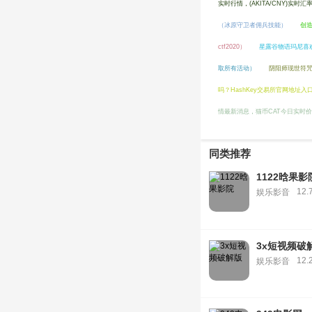
实时行情，(AKITA/CNY)实时
（冰原守卫者佣兵技能）
创
ctf2020）
星露谷物语玛尼喜
取所有活动）
阴阳师现世符
吗？HashKey交易所官网地址入
情最新消息，猫币CAT今日实时
同类推荐
1122晗果影
12.
娱乐影音
3x短视频破
12.
娱乐影音