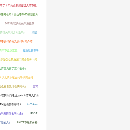
x提现不了？币夫交易所提现人民币教
达币开网在即？雷达币2025最新官方
2023耐玩的仙侠手游推荐
情侣关系对方知道吗）
消逝
PS币发行价格及发行时间介绍
资产币盘点汇总
魔兽世界赛季
道手游怎么设置第二回合防御（问
之弈巨龙掉了三个装备）
费？以太坊永续合约手续费介绍
怎么查看累计在线时长）
宝可
e.io官网入口地址,gate.io官网入口介
IEX交易所靠谱吗？
imToken
仙手游情侣名字大全）
USDT
打你的人）
AKITA币最新价格