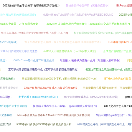
2023比较好玩的手游推荐 有哪些耐玩的手游呢？
英雄杀疾行令怎样用（英雄杀疾行令）
BitFore
创造与魔法里面的狮鹫怎么获得）
免费转换YouTube影片为MP3或MP4的网站FREEDSOUND
2025雷
猛龙多少箭晕（方舟 精英迅猛龙）
2022年可以自由交易的手游有哪些（2021能自由交易的手游都有哪些?）
为什么电脑连上wifi却显示无internet无线已连接 上不了网
和平精英解除亲密关系对方知道吗（和平精英解除
的光芒2刷等级）
方舟生存进化怎么存档（方舟生存进化怎么存档 手机版存档方法）
EPS币有价值吗?E
DOT今日价格实时汇率历史走势
dnf110大天域套是哪几件（dnf86版本天域套）
合成资产有哪些币?合成
意思）
OKExChain是什么链?OK链怎么样
时空猎人 装备威力值有什么用（时空猎人所有装备）
问
）
宝可梦剑盾极巨化等级是什么（宝可梦剑盾极巨化等级用处）
云顶之弈巨龙之境蛋能开出什么（云顶
数据库安装教程）
王者荣耀精彩时刻怎么保存到手机（王者精彩时刻怎么保存本地）
ETH永续合约如何收
rd交易所手续费介绍
Chia挖矿教程:Chia挖矿成本与收益究竟如何?
王者荣耀怎么看累计在线时间（王者荣耀
尔宙斯gf）
新手必看：imToken钱包快速入门
dnf无影剑哪里爆率高（dnf2021无影剑哪里爆）
gat
HR币幻彩币未来价值如何
怪物猎人世界为什么不能纳刀（ps4怪物猎人世界纳刀）
CIEX交易所怎么样？C
ET资源教程
Mask币会成为百倍币吗？Mask币2025年能涨到多少价格预测
诛仙手游情侣pk赛怎么打（诛
规政策详解
PSG币发行价多少?PSG币发行价格及价值分析
和平精英怎么举报（和平精英怎么举报上一局