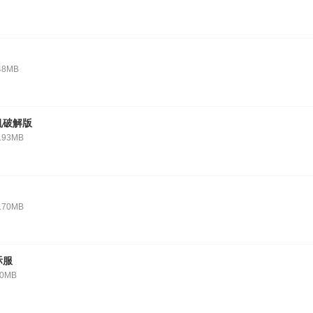
48MB
机破解版
.93MB
.70MB
际服
40MB