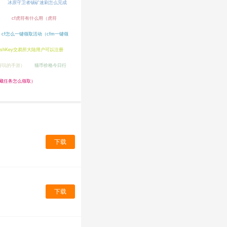
冰原守卫者锡矿速刷怎么完成
）
cf虎符有什么用（虎符
cf怎么一键领取活动（cfm一键领
ashKey交易所大陆用户可以注册
好玩的手游）
猫币价格今日行
藏任务怎么领取）
下载
下载