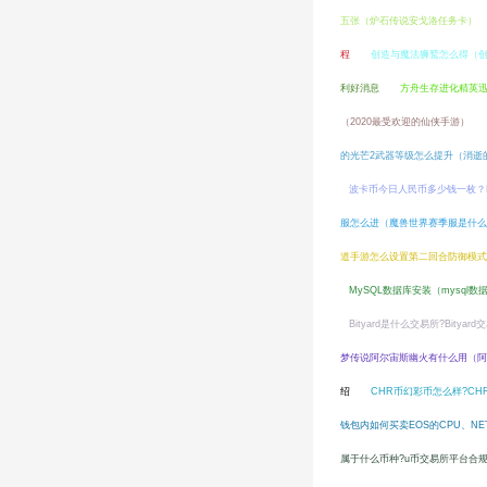
五张（炉石传说安戈洛任务卡）
程
创造与魔法狮鹫怎么得（
利好消息
方舟生存进化精英迅
（2020最受欢迎的仙侠手游）
的光芒2武器等级怎么提升（消逝
波卡币今日人民币多少钱一枚？
服怎么进（魔兽世界赛季服是什么
道手游怎么设置第二回合防御模式
MySQL数据库安装（mysql
Bityard是什么交易所?Bitya
梦传说阿尔宙斯幽火有什么用（阿
绍
CHR币幻彩币怎么样?C
钱包内如何买卖EOS的CPU、N
属于什么币种?u币交易所平台合