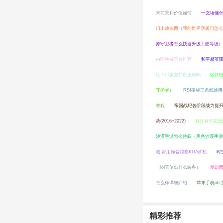
来前景和价值如何
一文读懂
门上放东西（我的世界活板门怎么
原守卫者怎么快速升级工匠等级）
内区块链平台推荐
和平精英
址？币赢交易所正规吗
区块链
守护者）
RSI指标三条线使
教程
帝国战纪各阶段战力提
势(2016~2022)
有没有不花钱
沙漠手游怎么跳跃（黑色沙漠手
测:家用静音炫彩KDA矿机
时
（lol天使出什么装备）
梦幻
怎么样详细介绍
苹果手机nfc
精彩推荐