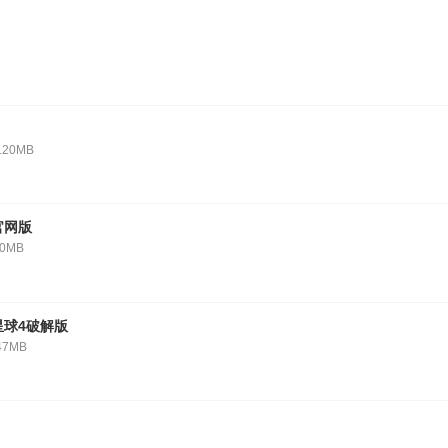
.20MB
官网版
10MB
星球4破解版
47MB