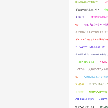
阳师神乐自动技能顺序）
dn
币被国家正式批准了吗？
消逝
价格行情
王者荣耀有哪些即将
钱）
瑞波币交易平台?xrp瑞
么买狗狗币？币安买狗狗币流程图
币?UMA币发行总量及流通量介绍
些（2020年可玩性最高的手游）
者荣耀加载界面金色皮肤名字是为
（创造与魔法皮革）
Wayki
CEG是什么交易所?CEG交易所
魂）
windows10系统清
私钥教程
柴犬币SHIB是什么
身份揭秘
魔兽世界wlk死寒
CHIA挖矿经济模型
冰原守卫
漠野马怎么看好坏）
dnf结