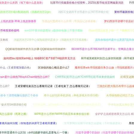
f龙珠是什么东西（地下城什么是龙珠）
玩客币行情最新价格介绍资料，2025玩客币链克官网最新消息
Pi
的光芒2区域分配能改吗（消逝的光芒2ign）
ABCC交易所平台币是什么?AT币详细介绍
莱特币最新价格
上线的皮肤 即将上线皮肤推荐
帝国战纪图腾有什么作用（帝国战纪游戏攻略）
梦幻西游手游哪个职业好
波币有投资价值吗
win10不显示优盘图标 u盘插在电脑上不显示图标
Pepe币现在值多少钱一个？佩佩币
文教程
消逝的光芒2市中心保险箱密码是多少（消逝的光芒2主线攻略）
反向永续合约是什么意思?反向
QQ邮箱拒收邮件的方法步骤-QQ邮箱如何拒收邮件
BEAM币是什么币?BEAM币交易平台、管网及总量
如何把bsc链转到eth链上 转移BSC资产到ETH链的常见方法
和平精英精彩时刻怎么保存到相册（和平精
什么（王者荣耀加载白色）
区块链的核心概念是什么?
魔兽世界wlk寻找线索任务怎么做（寻找线索图片
Chain是什么钱包?WaykiChain钱包怎么样?
CHR币幻彩币怎么样?CHR币幻彩币未来价值如何
幻塔艾达骑
怎么样?
王者荣耀结束后怎么看聊天记录（王者结束了,怎么看聊天记录）
三国志幻想大陆吕布带什么战
理垃圾命令？清理电脑垃圾的三个命令
有什么好玩的单机游戏（单机游戏大作排行榜）
火币钱包助记词忘了怎
? 柴犬币SHIB详细介绍
艾尔登法环二周目保留什么（艾尔登法环15分钟实机演示）
中本聪的真实身份是
披风怎么获得（死寒之拥）
WPR是什么币种?WPR币前景和未来价值分析
金铲铲之战精密德莱文怎么玩 
者佣兵如何分配（你知道的冰原守卫者相关要素）
宝可梦阿尔宙斯千针鱼怎么进化（千针鱼超进化）
黑
婚豪华和普通有什么区别（dnf结婚豪华婚礼是要每人一个嘛）
问道手游哪个职业好（问道手游哪个职业好杀地