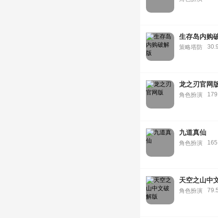
生存岛内购
30.
策略塔防
龙之刃官网
179
角色扮演
九道真仙
165
角色扮演
天空之山中
79.
角色扮演