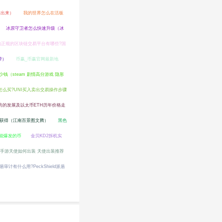
置出来）
我的世界怎么在活板
冰原守卫者怎么快速升级（冰
内正规的区块链交易平台有哪些?国
带）
币赢_币赢官网最新地
少钱（steam 剧情高分游戏 隐形
币怎么买?UNI买入卖出交易操作步骤
坊的发展及以太币ETH历年价格走
获得（江南百景图文腾）
黑色
可能爆发的币
金贝KD2拆机实
手游天使如何出装 天使出装推荐
盾审计有什么用?PeckShield派盾