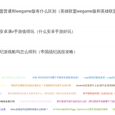
1
盟普通和wegame版有什么区别（英雄联盟wegame版和英雄联
1
安卓满v手游值得玩（什么安卓手游好玩）
1
纪游戏船坞怎么得到（帝国战纪战役攻略）
1
（阿尔宙斯怎么召唤出来）
分析:ADA对比EOS哪个币更有长期投资价值?
csgo黄色匹配啥意思（csg
币步骤
狗狗币在哪里买比较正规安全？中国狗狗币交易平台排行榜
steam社区登录不上去/进不去/登录
游）
泰拉瑞亚派对女孩入住条件是什么（泰拉瑞亚1.4派对女孩卖的东西）
和平精英如何第二次实名认证
iar钱包全面介绍
优盾钱包创建钱包流程使用教程
梦幻西游手游打金职业什么好（梦幻西游手游版哪个门派
史走势
okex永续合约交割时间是什么时候？
imToken钱包WePiggy Optimism主网手机端操作教程
阴