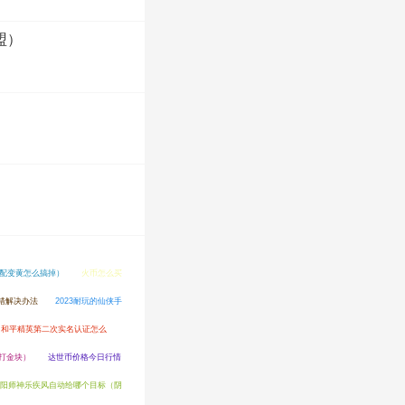
盟）
o匹配变黄怎么搞掉）
火币怎么买
报错解决办法
2023耐玩的仙侠手
（和平精英第二次实名认证怎么
打金块）
达世币价格今日行情
阳师神乐疾风自动给哪个目标（阴