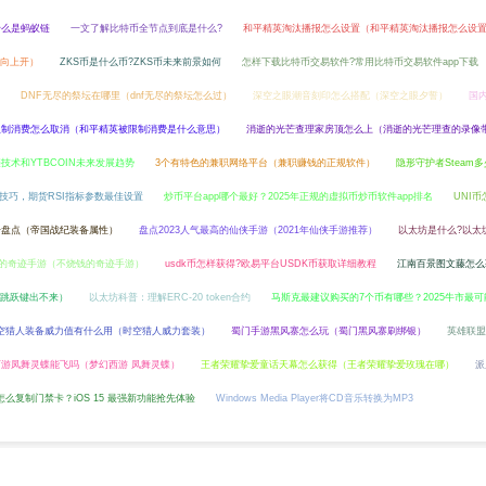
什么是蚂蚁链
一文了解比特币全节点到底是什么?
和平精英淘汰播报怎么设置（和平精英淘汰播报怎么设
向上开）
ZKS币是什么币?ZKS币未来前景如何
怎样下载比特币交易软件?常用比特币交易软件app下载
DNF无尽的祭坛在哪里（dnf无尽的祭坛怎么过）
深空之眼潮音刻印怎么搭配（深空之眼夕誓）
国
限制消费怎么取消（和平精英被限制消费是什么意思）
消逝的光芒查理家房顶怎么上（消逝的光芒理查的录像
技术和YTBCOIN未来发展趋势
3个有特色的兼职网络平台（兼职赚钱的正规软件）
隐形守护者Steam多
用技巧，期货RSI指标参数最佳设置
炒币平台app哪个最好？2025年正规的虚拟币炒币软件app排名
UNI
升盘点（帝国战纪装备属性）
盘点2023人气最高的仙侠手游（2021年仙侠手游推荐）
以太坊是什么?以太
的奇迹手游（不烧钱的奇迹手游）
usdk币怎样获得?欧易平台USDK币获取详细教程
江南百景图文藤怎么
游跳跃键出不来）
以太坊科普：理解ERC-20 token合约
马斯克最建议购买的7个币有哪些？2025牛市最
空猎人装备威力值有什么用（时空猎人威力套装）
蜀门手游黑风寨怎么玩（蜀门黑风寨刷绑银）
英雄联盟
西游凤舞灵蝶能飞吗（梦幻西游 凤舞灵蝶）
王者荣耀挚爱童话天幕怎么获得（王者荣耀挚爱玫瑰在哪）
派
怎么复制门禁卡？iOS 15 最强新功能抢先体验
Windows Media Player将CD音乐转换为MP3