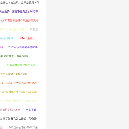
币是什么？合法吗？是不是骗局？Pi
美金走势，莱特币兑美元实时汇率
（梦幻西游手游哪个职业好玩又省
今日行情价格历史走势图
币安怎
永续合约规则
UMA币是什么
介绍
2023可玩性高的手游有哪
英精彩时刻怎么自动保存）
王
）
创造与魔法兽皮铠怎么做
士怎么获得（幻塔a-03）
魂（三国志幻想大陆吕布用什么战
么办?火币钱包备份助记词及导出
什么？比特币创始人中本聪的真实
精密德莱文玩法攻略
一文了解
色沙漠手游野马怎么捕捉（黑色沙
宫）
DIA是什么币种?DIA币未