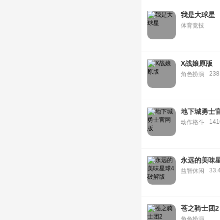
我是大球星
体育竞技
X战娘原版
238
角色扮演
地下城勇士
14
动作格斗
永远的美味
33.
益智休闲
苍之骑士团2
角色扮演