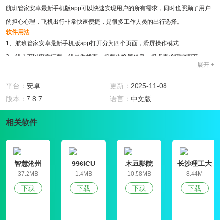
航班管家安卓最新手机版app可以快速实现用户的所有需求，同时也照顾了用户
的担心心理，飞机出行非常快速便捷，是很多工作人员的出行选择。
软件用法
1、航班管家安卓最新手机版app打开分为四个页面，滑屏操作模式
2、进入可以查看订票、进出港状态、机票攻略等信息，根据需求查询即可
展开 +
3、可以按照时间、价格等条件排序，找到合适自己的航班信息
软件亮点
平台：
安卓
更新：
2025-11-08
1、航班管家安卓最新手机版app采用航空公司直销多家代理，用户购买放心
版本：
7.8.7
语言：
中文版
2、空管局以及机场信息直接接入更新，让你获取最新的航班资讯
3、微信、微博多种方式分享，简单操作即可告知好友航班信息
相关软件
4、机场信息全面，不用担心各种麻烦
软件评测
航班管家安卓最新手机版app是一款航班授权的出行软件，可以在线查看航班消
智慧沧州
996ICU
木豆影院
长沙理工大
息及时预定航班机票和目的地酒店，非常的便捷。用户可以根据自己想要去的目
学就业信息
37.2MB
1.4MB
10.58MB
8.44M
的地，选择合适就近的航班购买，安全放心。下载航班管家还可以实时查询航班
网学生信息
下载
下载
下载
下载
管理平台
消息，为出行做好准备工作。