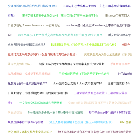
少钱可以玩?欧易合约交易门槛全面介绍
三国志幻想大陆魏国新武将（幻想三国志大陆魏国阵容
搭配）
王者荣耀S27赛季皮肤怎么领（王者荣耀s27赛季皮肤领不到）
Binance币安官网入
口登录地址？www.binance.com官网地址
coinbase是什么意思?Coinbase上市将产生怎样的影
响?
新兴MXC抹茶数字货币交易所和okex交易所有什么区别 哪个更好用
币安智能链BSC怎
么样?币安智能链BSC怎么玩?
BLES币发行价格和众筹价格多少钱?BLES币怎么样?
创造与
魔法飞龙王鸟吃多少饲料（创造与魔法飞龙吃多少包稳）
英雄联盟周免为什么还没更新（英雄联
盟周免是随机的吗）
蚂蚁庄园小鸡宝宝考考你今天的答案是什么2022最新
手机版有什么攻
城守城游戏（攻城类手机单机游戏）
手游长线运营难（手游运营需要什么条件）
imToken钱
包教程 如何一键添加数字资产?
okex法币怎么卖出？okex卖币教程详解
比特币期货行情今
日最新消息，比特币期货CME合约实时价格行情
王者荣耀表情包怎么设置（王者哪里设置表
情）
一文学会OKExChain钱包升级教程
Gate.io官方登陆网页版打不开？芝麻交易所Gate官
网在线登陆
Blur能涨到多少钱一枚？Blur币牛市价格预测
炒币平台app哪个最好？2025年正
规的虚拟币炒币软件app排名
第五人格时装解锁卡怎么用（第五人格时装六折卡）
UMI交易
所怎么样？U米交易所安全靠谱吗？
地下城堡3魂之诗永不分离任务怎么做（地下城堡3魂之诗百