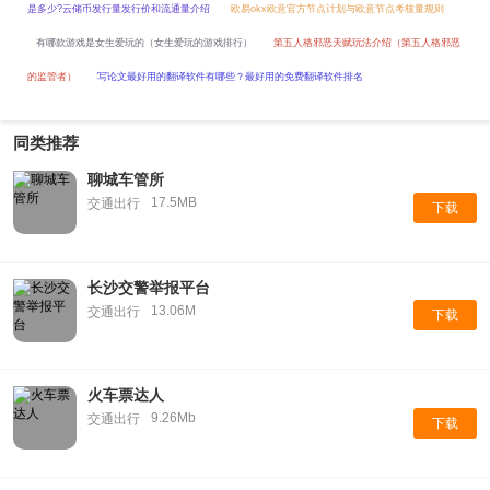
是多少?云储币发行量发行价和流通量介绍
欧易okx欧意官方节点计划与欧意节点考核量规则
有哪款游戏是女生爱玩的（女生爱玩的游戏排行）
第五人格邪恶天赋玩法介绍（第五人格邪恶
的监管者）
写论文最好用的翻译软件有哪些？最好用的免费翻译软件排名
同类推荐
聊城车管所
17.5MB
交通出行
下载
长沙交警举报平台
13.06M
交通出行
下载
火车票达人
9.26Mb
交通出行
下载