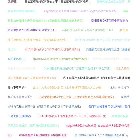
度贴吧）
王者荣耀最终试炼什么水平（王者荣耀最终试炼难吗）
原神共饮之杯怎么获得（原
神共饮之杯怎么获得的）
Crypto交易所支持哪些国家正规吗？Crypto交易所官方资料
英雄
联盟放技能没有声音特效怎么办（英雄联盟里面放技能没声音）
OKB币和OKT币哪个更有潜力
更值得投资？OKB与OKT区别前景分析
火币网提现会封银行卡吗？被冻结怎么办？
梦幻诛
仙手游最实用化生技巧分享（梦幻诛仙怎么化生）
魔兽世界强效虚空精华在哪得（强效虚空精华
哪里刷）
ZCN币发行价多少?ZCN币发行价格详细介绍
消逝的光芒主分流阀怎么进（消逝的
光芒主流阀门）
Rainbow是什么钱包?Rainbow钱包使用教程
lol手游日女皮肤哪个好（英雄
联盟手游日女出装天赋）
10u币圈合约最稳的玩法？加密货币合约永不爆仓方法
第五人格前
锋加点推荐（第五人格前锋带什么天赋）
和平精英怎么快速获得服饰币（和平精英怎么快速获得
服饰币不用钱）
盘点十大忠心的随从护卫（上古卷轴5侍卫随从大全攻略）
深入分析比特币
和矿场有什么关系？
王者荣耀甄姬S26怎么出装（王者荣耀甄姬怎么出装搭配铭文）
问道手
游强力克和法必哪个好（问道手游法号是强力克好还是忽视）
蜀门手游换手机了怎么登录（蜀门
手游更换手机绑定）
CCFOX交易所手续费多少钱？CCFOX手续费明细一览
有哪些低配置
的网络游戏好玩（低配置的网络游戏端游）
csgo淬火661为啥这么贵（csgoak淬火661是什么意
思）
有哪些趣味卡牌策略网游（有趣的卡牌）
微博电脑官网登录入口？电脑微博怎么用qq