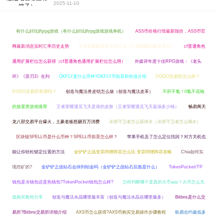
2025-11-10
有什么好玩的jrpg游戏（有什么好玩的rpg游戏游戏单机）
ASS币价格行情最新报价，ASS币官
网最新消息实时汇率历史走势
王者荣耀解说灵儿叫什么（王者荣耀的解说灵儿）
cf普通角色
通用扩展栏位怎么获得（cf普通角色通用扩展栏位怎么用）
外媒评年度十佳RPG游戏：《老头
环》《异刃3》在列
OKFLY是什么币种?OKFLY币前景和价值介绍
DODO交易所怎么样？
DODO交易所靠谱吗？
创造与魔法兽皮铠怎么做（创造与魔法皮革）
不肝不氪！0氪不花钱
的放置类游戏推荐
王者荣耀遇见飞天是谁的皮肤（王者荣耀遇见飞天返场多少钱）
畅易阁天
龙八部交易平台爆火，土豪老板怒砸百万消费
冰原守卫者怎么获得水（冰原守卫者怎么喝水）
区块链SPELL币是什么币种？SPELL币前景怎么样？
苹果手机丢了怎么定位找回？对方关机也
能让你轻松锁定位置的方法
金铲铲之战变异阿狸阵容怎么玩 变异阿狸阵容攻略
Chia如何实
现挖矿的?
金铲铲之战钻石会掉到铂金吗（金铲铲之战钻石后面是什么）
TokenPocket/TP
钱包是冷钱包还是热钱包?TokenPocket钱包怎么样?
怎样判断哪个是真的火币app？火币怎么充
值购买教程分享
创造与魔法水晶哪里最丰富（创造与魔法水晶在哪里最多）
Bitbns是什么交
易所?Bitbns交易所详细介绍
AXS币怎么获得?AXS币购买交易操作步骤教程
欧易合约最低多