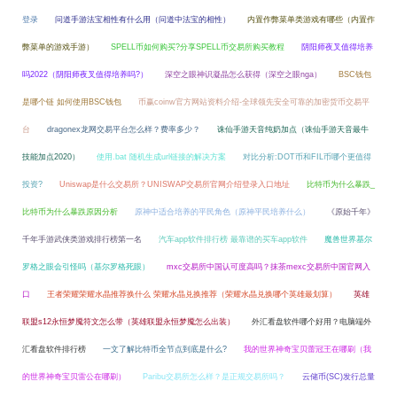
登录
问道手游法宝相性有什么用（问道中法宝的相性）
内置作弊菜单类游戏有哪些（内置作
弊菜单的游戏手游）
SPELL币如何购买?分享SPELL币交易所购买教程
阴阳师夜叉值得培养
吗2022（阴阳师夜叉值得培养吗?）
深空之眼神识凝晶怎么获得（深空之眼nga）
BSC钱包
是哪个链 如何使用BSC钱包
币赢coinw官方网站资料介绍-全球领先安全可靠的加密货币交易平
台
dragonex龙网交易平台怎么样？费率多少？
诛仙手游天音纯奶加点（诛仙手游天音最牛
技能加点2020）
使用.bat 随机生成url链接的解决方案
对比分析:DOT币和FIL币哪个更值得
投资?
Uniswap是什么交易所？UNISWAP交易所官网介绍登录入口地址
比特币为什么暴跌_
比特币为什么暴跌原因分析
原神中适合培养的平民角色（原神平民培养什么）
《原始千年》
千年手游武侠类游戏排行榜第一名
汽车app软件排行榜 最靠谱的买车app软件
魔兽世界基尔
罗格之眼会引怪吗（基尔罗格死眼）
mxc交易所中国认可度高吗？抹茶mexc交易所中国官网入
口
王者荣耀荣耀水晶推荐换什么 荣耀水晶兑换推荐（荣耀水晶兑换哪个英雄最划算）
英雄
联盟s12永恒梦魇符文怎么带（英雄联盟永恒梦魇怎么出装）
外汇看盘软件哪个好用？电脑端外
汇看盘软件排行榜
一文了解比特币全节点到底是什么?
我的世界神奇宝贝蕾冠王在哪刷（我
的世界神奇宝贝雷公在哪刷）
Paribu交易所怎么样？是正规交易所吗？
云储币(SC)发行总量