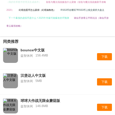
（我的世界图书管理员生成条件）
创造与魔法混战服选什么宠物（创造与魔法混战服新手攻略
2020）
幻塔扭蛋币怎么获得（幻塔抽角色）
RSS3币在哪买?RSS3币上线交易所大盘点
下一个暴涨的虚拟币是什么？2025牛市最可能爆发的币预测
诛仙手游青云平民玩法（诛仙手游
青云最强攻略）
同类推荐
bounce中文版
156.4MB
益智休闲
下载
汉堡达人中文版
5MB
益智休闲
下载
球球大作战无限金蘑菇版
146.8MB
益智休闲
下载