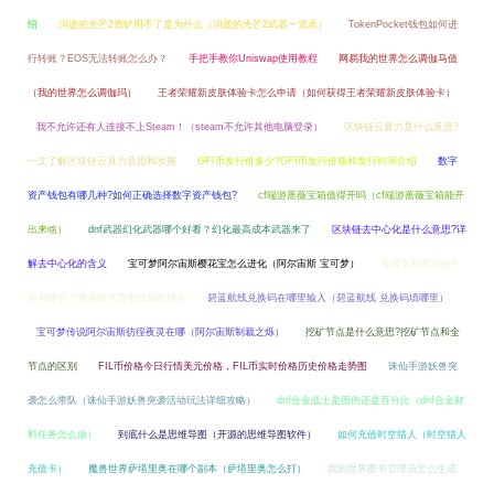
绍
消逝的光芒2滑铲用不了是为什么（消逝的光芒2武器一览表）
TokenPocket钱包如何进
行转账？EOS无法转账怎么办？
手把手教你Uniswap使用教程
网易我的世界怎么调伽马值
（我的世界怎么调伽玛）
王者荣耀新皮肤体验卡怎么申请（如何获得王者荣耀新皮肤体验卡）
我不允许还有人连接不上Steam！（steam不允许其他电脑登录）
区块链云算力是什么意思?
一文了解区块链云算力意思和发展
GFI币发行价多少?GFI币发行价格和发行时间介绍
数字
资产钱包有哪几种?如何正确选择数字资产钱包?
cf端游蔷薇宝箱值得开吗（cf端游蔷薇宝箱能开
出来啥）
dnf武器幻化武器哪个好看？幻化最高成本武器来了
区块链去中心化是什么意思?详
解去中心化的含义
宝可梦阿尔宙斯樱花宝怎么进化（阿尔宙斯 宝可梦）
香港交易所正规平
台有哪些？香港数字货币交易所排名
碧蓝航线兑换码在哪里输入（碧蓝航线 兑换码填哪里）
宝可梦传说阿尔宙斯彷徨夜灵在哪（阿尔宙斯制裁之烁）
挖矿节点是什么意思?挖矿节点和全
节点的区别
FIL币价格今日行情美元价格，FIL币实时价格历史价格走势图
诛仙手游妖兽突
袭怎么带队（诛仙手游妖兽突袭活动玩法详细攻略）
dnf合金战士是固伤还是百分比（dnf合金材
料任务怎么做）
到底什么是思维导图（开源的思维导图软件）
如何充值时空猎人（时空猎人
充值卡）
魔兽世界萨塔里奥在哪个副本（萨塔里奥怎么打）
我的世界图书管理员怎么生成