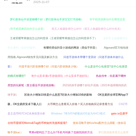
2025-11-07
梦幻新诛仙手游宠物哪个好（梦幻新诛仙手游宝宝打书攻略）
和平精英跳舞动作在哪里设置
（和平精英舞蹈动作怎么设置）
第五人格摄影师怎么对付（第五人格摄影师怎么对付杰克）
王者荣耀苹果微信怎么扫码登录（王者荣耀苹果微信怎么扫码登录不了）
金铲铲之战爆爆可以
肝出来吗（金铲铲爆率）
有哪些类似抖音小游戏的网游（类似于抖音）
Algorand官方钱包使
用指南,Algorand钱包常见问题及解决方法
问道手游体木带哪个变异好（问道手游体木做什么
套）
问道手游六阶坐骑哪个好（问道六阶坐骑多少钱）
什么是去中心化借贷?去中心化借贷
的模式有哪些?
有什么安卓满v手游值得玩（什么安卓手游好玩）
热血传奇：你是属于哪种
类型的玩家呢（复古霸业手游游戏攻略）
2023武侠手游哪个好玩不花钱（2021年值得期待的武
侠手游）
区块大小增加10倍是什么意思?区块大小增加10倍的影响
OK交易所全球官网App下
载，OK交易所安卓下载入口
火币网怎么查看买入价格？买入价格购买记录查看方法
CHZ币
是主流币吗?CHZ未来前景分析
Windows 7将SATA硬碟由IDE改为AHCI模式
gate.io交易平
台转币需填写Memo&Tag的币种如何充值和提现?
使命召唤手游Koshka配件怎么搭配（使命召
唤手游kac）
苹果id密码忘了怎么办?手机号码换了也能找回的方法
梦幻西游炼兽笼怎么使用