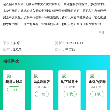
超级粘液模拟器3无限金币中文汉化破解版是一款随意的手机游戏，修改后的版
本游可无限内购玩家进入游戏中可以获得无限金币无限钻石，界面和内容都已经
完全中文汉化。游戏中你控制一种黏液物质，你可以用它来随意揉捏，它会变成
你想象的样子。这个游戏有一些很重的味道，你可以把它当成你的发泄方式!
破解版特色
展开 +
1、修改了游戏中的内购系统参数，玩家进入游戏中可以获得无限金币无限钻石;
2、针对原版游戏进行中文汉化，界面和内容都已经完全中文汉化了非常的好用;
平台：
安卓
更新：
2025-11-11
游戏特色
版本：
2.0.9
语言：
中文版
1.与你的朋友分享你的成就和pk，看看谁更有创造力和聪明。
2、充分发挥你的创造力，用各种粘液制作你想要的物品;
相关游戏
3.各种闪亮的黏液带给你新奇的感觉。
4.自由拉伸、揉捏和挤压使它像橡皮泥一样改变形状
玩法攻略
我是大球星
X战娘原版
地下城勇士
永远的美味
玩家可以随意捏捏不同颜色的橡皮泥,用想象力创造出各种奇怪的东西! 玩这个游
官网版
星球4破解版
238.20MB
1410MB
33.47MB
下载
戏有不同的方法，你需要通过揉捏来体验这个游戏。只要你达到一定的要求，你
下载
下载
下载
就可以把这个游戏变成一种令人愉快的游戏。同时，当你心情不好的时候，你会
发现你的心情会变得很开心!只要你体验游戏玩家，你就会体验到一种独特的快乐
感!