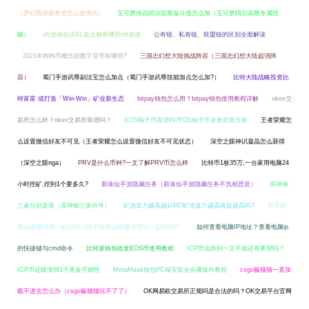
（梦幻西游炼兽笼怎么使用的）
宝可梦传说阿尔宙斯奋斗值怎么加（宝可梦阿尔宙斯专属技
能）
nft游戏合法吗 盘点都有哪些nft游戏
公有链、私有链、联盟链的区别全面解读
2021年狗狗币概念的数字货币有哪些?
三国志幻想大陆挑战阵容（三国志幻想大陆超强阵
容）
蜀门手游武尊副法宝怎么加点（蜀门手游武尊技能加点怎么加?）
比特大陆战略投资比
特富富 或打造「Win-Win」矿业新生态
bitpay钱包怎么用？bitpay钱包使用教程详解
okex交
易所怎么样？okex交易所靠谱吗？
EOS柚子币靠谱吗?EOS柚子币未来前景分析
王者荣耀怎
么设置微信好友不可见（王者荣耀怎么设置微信好友不可见状态）
深空之眼神识凝晶怎么获得
（深空之眼nga）
PRV是什么币种?一文了解PRV币怎么样
比特币1枚35万,一台家用电脑24
小时挖矿,挖到1个要多久?
新诛仙手游隐藏任务（新诛仙手游隐藏任务不负相思意）
原神御
三家分别是谁（原神御三家外号）
矿池算力越高越好吗?矿池算力越高收益越高吗?
和平精
英qq和微信能一起玩吗（和平精英qq和微信可以一起玩吗?）
如何查看电脑IP地址？查看电脑ip
的快捷键与cmd命令
比特派钱包收发EOS币使用教程
ICP币会跌到一文不值还有希望吗？
ICP币还能涨回1千美金可能性
MetaMask钱包PC端安装全步骤操作教程
csgo躲猫猫一直加
载不进去怎么办（csgo躲猫猫玩不了了）
OK网易欧交易所正规吗是合法的吗？OK交易平台官网