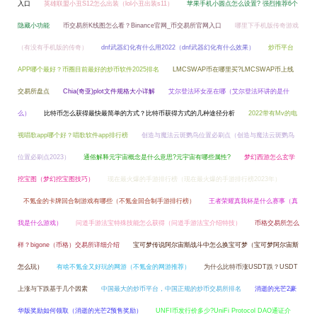
入口
英雄联盟小丑S12怎么出装（lol小丑出装s11）
苹果手机小圆点怎么设置? 强烈推荐6个
隐藏小功能
币交易所K线图怎么看？Binance官网_币交易所官网入口
哪里下手机版传奇游戏
（有没有手机版的传奇）
dnf武器幻化有什么用2022（dnf武器幻化有什么效果）
炒币平台
APP哪个最好？币圈目前最好的炒币软件2025排名
LMCSWAP币在哪里买?LMCSWAP币上线
交易所盘点
Chia(奇亚)plot文件规格大小详解
艾尔登法环女巫在哪（艾尔登法环讲的是什
么）
比特币怎么获得最快最简单的方式？比特币获得方式的几种途径分析
2022带有Mv的电
视唱歌app哪个好？唱歌软件app排行榜
创造与魔法云斑鹦鸟位置必刷点（创造与魔法云斑鹦鸟
位置必刷点2023）
通俗解释元宇宙概念是什么意思?元宇宙有哪些属性?
梦幻西游怎么玄学
挖宝图（梦幻挖宝图技巧）
现在最火爆的手游排行榜（现在最火爆的手游排行榜2023年）
不氪金的卡牌回合制游戏有哪些（不氪金回合制手游排行榜）
王者荣耀真我杯是什么赛事（真
我是什么游戏）
问道手游法宝特殊技能怎么获得（问道手游法宝介绍特技）
币格交易所怎么
样？bigone（币格）交易所详细介绍
宝可梦传说阿尔宙斯战斗中怎么换宝可梦（宝可梦阿尔宙斯
怎么玩）
有啥不氪金又好玩的网游（不氪金的网游推荐）
为什么比特币涨USDT跌？USDT
上涨与下跌基于几个因素
中国最大的炒币平台，中国正规的炒币交易所排名
消逝的光芒2豪
华版奖励如何领取（消逝的光芒2预售奖励）
UNFI币发行价多少?UniFi Protocol DAO通证介