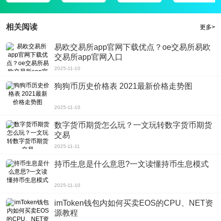
游戏评测
这个游戏的玩法很简单。没人能阻止你。你可以随意揉捏它，让你感受减压的效
相关阅读
更多>
果。玩家可以用不同的方式享受游戏。你可以用它来揉捏你喜欢的东西。这个游
易欧交易所app官网下载优点？oe交易所易欧
戏的玩法很有趣。如果你能深刻理解它，你会发现这是一个全新的游戏，让你放
交易所app官网入口
下它!
2025-11-10
温馨提示:
超级粘液模拟器3无限金币中文汉化破解版还没有发布。目前只有正版下载可
狗狗币历史价格表 2021最新价格走势图
用。
2025-11-10
数字货币期货怎么玩？一文玩转数字货币期货
交易
2025-11-11
持币生息是什么意思?一文读懂持币生息模式
2025-11-10
imToken钱包内如何买卖EOS的CPU、NET资
源教程