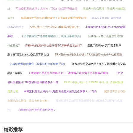
址
币格交易所怎么样？bigone（币格）交易所详细介绍
问道天书怎么获得（问道天书技能怎
么弄）
抹茶ass驴币怎么提币到钱包？抹茶ass提币手续费介绍
bsc20是什么链 如何创建
BSC20代币？
AAVE是什么币种?AAVE币前景和价值分析
小狐狸钱包安装及OKExchain配置
教程
一个全部提现官方红包版有哪些（一块提现手赚软件）
区块链spv是什么意思?SPV有
什么意义?
库神冷钱包支持什么数字货币?库神钱包怎么样?
虚拟币交易app安币安卓版评
测？安币网binance交易所官网入口
TRX币未来能涨到多少钱？TRX波场币未来十年估值预测
正版传奇游戏有哪些（2021年好玩的传奇手游）
正规比特币交易网站有哪些？比特币正规交易
app下载苹果
王者荣耀心愿点怎么提取出来（王者荣耀心愿点满了怎么提取心愿点）
OK交
易所排名第几?OK交易所全球排名多少一览
MEME币多少钱一个？MEME币今日行情实时报价
历史走势
余额宝利息怎么算的？比银行利息越来越低怎么回事？（详解）
魔兽世界灵魂布外
衣图纸怎么获得（灵魂布外衣材料）
魔兽世界9.2法师三系选择哪个好（魔兽9.0法师堆什么属
性）
永续合约和交割合约有何区别？
精彩推荐