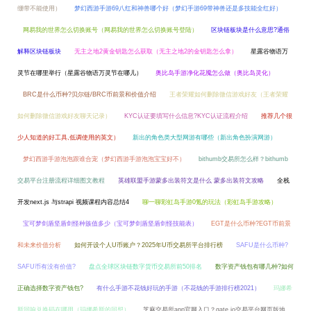
绷带不能使用）
梦幻西游手游69八红和神兽哪个好（梦幻手游69带神兽还是多技能全红好）
网易我的世界怎么切换账号（网易我的世界怎么切换账号登陆）
区块链板块是什么意思?通俗
解释区块链板块
无主之地2黄金钥匙怎么获取（无主之地2的金钥匙怎么拿）
星露谷物语万
灵节在哪里举行（星露谷物语万灵节在哪儿）
奥比岛手游净化花魇怎么做（奥比岛灵化）
BRC是什么币种?贝尔链/BRC币前景和价值介绍
王者荣耀如何删除微信游戏好友（王者荣耀
如何删除微信游戏好友聊天记录）
KYC认证要填写什么信息?KYC认证流程介绍
推荐几个很
少人知道的好工具,低调使用的英文）
新出的角色类大型网游有哪些（新出角色扮演网游）
梦幻西游手游泡泡跟谁合宠（梦幻西游手游泡泡宝宝好不）
bithumb交易所怎么样？bithumb
交易平台注册流程详细图文教程
英雄联盟手游蒙多出装符文是什么 蒙多出装符文攻略
全栈
开发next.js 与strapi 视频课程内容总结4
聊一聊彩虹岛手游0氪的玩法（彩虹岛手游攻略）
宝可梦剑盾坚盾剑怪种族值多少（宝可梦剑盾坚盾剑怪技能表）
EGT是什么币种?EGT币前景
和未来价值分析
如何开设个人U币账户？2025年U币交易所平台排行榜
SAFU是什么币种?
SAFU币有没有价值?
盘点全球区块链数字货币交易所前50排名
数字资产钱包有哪几种?如何
正确选择数字资产钱包?
有什么手游不花钱好玩的手游（不花钱的手游排行榜2021）
玛娜希
斯回响兑换码在哪用（玛娜希斯的回想）
芝麻交易所app官网入口？gate.io交易平台网页版地