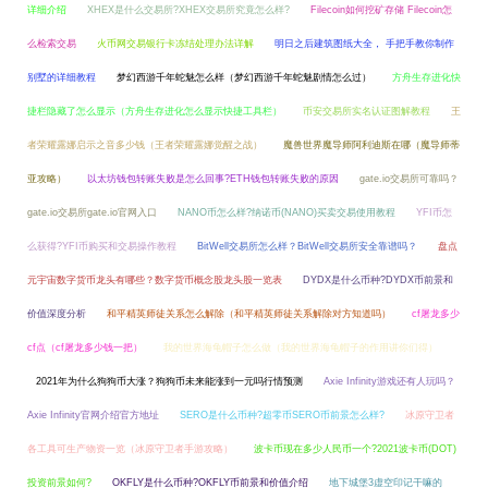
详细介绍
XHEX是什么交易所?XHEX交易所究竟怎么样?
Filecoin如何挖矿存储 Filecoin怎
么检索交易
火币网交易银行卡冻结处理办法详解
明日之后建筑图纸大全， 手把手教你制作
别墅的详细教程
梦幻西游千年蛇魅怎么样（梦幻西游千年蛇魅剧情怎么过）
方舟生存进化快
捷栏隐藏了怎么显示（方舟生存进化怎么显示快捷工具栏）
币安交易所实名认证图解教程
王
者荣耀露娜启示之音多少钱（王者荣耀露娜觉醒之战）
魔兽世界魔导师阿利迪斯在哪（魔导师蒂
亚攻略）
以太坊钱包转账失败是怎么回事?ETH钱包转账失败的原因
gate.io交易所可靠吗？
gate.io交易所gate.io官网入口
NANO币怎么样?纳诺币(NANO)买卖交易使用教程
YFI币怎
么获得?YFI币购买和交易操作教程
BitWell交易所怎么样？BitWell交易所安全靠谱吗？
盘点
元宇宙数字货币龙头有哪些？数字货币概念股龙头股一览表
DYDX是什么币种?DYDX币前景和
价值深度分析
和平精英师徒关系怎么解除（和平精英师徒关系解除对方知道吗）
cf屠龙多少
cf点（cf屠龙多少钱一把）
我的世界海龟帽子怎么做（我的世界海龟帽子的作用讲你们得）
2021年为什么狗狗币大涨？狗狗币未来能涨到一元吗行情预测
Axie Infinity游戏还有人玩吗？
Axie Infinity官网介绍官方地址
SERO是什么币种?超零币SERO币前景怎么样?
冰原守卫者
各工具可生产物资一览（冰原守卫者手游攻略）
波卡币现在多少人民币一个?2021波卡币(DOT)
投资前景如何?
OKFLY是什么币种?OKFLY币前景和价值介绍
地下城堡3虚空印记干嘛的