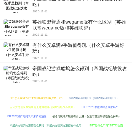
略）
2025-11-11
英雄联盟普通和wegame版有什么区别（英雄
联盟wegame版和英雄联盟）
2025-11-11
有什么安卓满v手游值得玩（什么安卓手游好
玩）
2025-11-11
帝国战纪游戏船坞怎么得到（帝国战纪战役攻
略）
2025-11-11
fil币怎么获得?fil币未来5年能涨到多少钱一枚?
dnf透明药水叫什么（dnf透明药剂叫什么）
宝可梦传说阿尔宙斯勇士雄鹰在哪（阿尔宙斯战斗视频）
FIL币2026年减半时会爆涨吗？
FIL2026减产时间表未来价格预估
创造与魔法开锁器有什么用（创造与魔法带锁物品会掉吗）
消逝的光芒荧光蘑菇怎么获得（消逝的光芒荧光蘑菇有什么用）
BBT是什么币种?BBT币全面