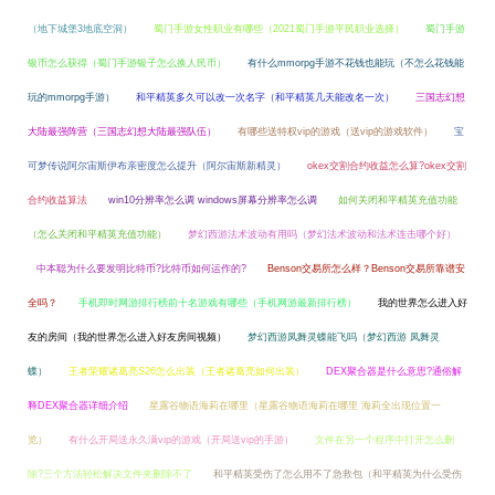
（地下城堡3地底空洞）
蜀门手游女性职业有哪些（2021蜀门手游平民职业选择）
蜀门手游
银币怎么获得（蜀门手游银子怎么换人民币）
有什么mmorpg手游不花钱也能玩（不怎么花钱能
玩的mmorpg手游）
和平精英多久可以改一次名字（和平精英几天能改名一次）
三国志幻想
大陆最强阵营（三国志幻想大陆最强队伍）
有哪些送特权vip的游戏（送vip的游戏软件）
宝
可梦传说阿尔宙斯伊布亲密度怎么提升（阿尔宙斯新精灵）
okex交割合约收益怎么算?okex交割
合约收益算法
win10分辨率怎么调 windows屏幕分辨率怎么调
如何关闭和平精英充值功能
（怎么关闭和平精英充值功能）
梦幻西游法术波动有用吗（梦幻法术波动和法术连击哪个好）
中本聪为什么要发明比特币?比特币如何运作的?
Benson交易所怎么样？Benson交易所靠谱安
全吗？
手机即时网游排行榜前十名游戏有哪些（手机网游最新排行榜）
我的世界怎么进入好
友的房间（我的世界怎么进入好友房间视频）
梦幻西游凤舞灵蝶能飞吗（梦幻西游 凤舞灵
蝶）
王者荣耀诸葛亮S26怎么出装（王者诸葛亮如何出装）
DEX聚合器是什么意思?通俗解
释DEX聚合器详细介绍
星露谷物语海莉在哪里（星露谷物语海莉在哪里 海莉全出现位置一
览）
有什么开局送永久满vip的游戏（开局送vip的手游）
文件在另一个程序中打开怎么删
除?三个方法轻松解决文件夹删除不了
和平精英受伤了怎么用不了急救包（和平精英为什么受伤