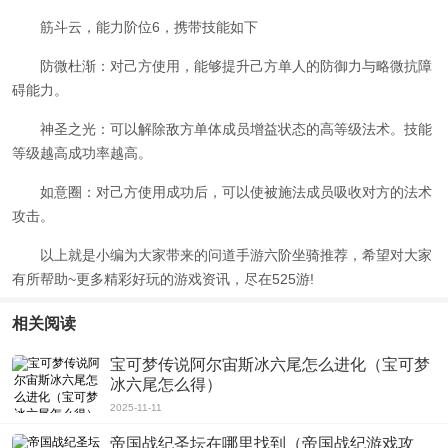
筋斗云，能力阶位6
，携带技能如下
防微杜渐：对己方使用，能够提升己方单人的防御力与略微抗障
碍能力。
神圣之光：可以解除敌方单体成员增益状态的高等级法术。技能
等级越高成功率越高。
如意圈：对己方使用成功后，可以使被施法成员吸收对方的法术
攻击。
以上就是小编为大家带来的
问道手游六阶坐骑推荐
，希望对大家
有所帮助~更多精彩好玩的游戏资讯，尽在525游!
相关阅读
宝可梦传说阿尔宙斯冰六尾怎么进化（宝可梦
冰六尾怎么得）
2025-11-11
帝国战纪圣坛在哪里找到（帝国战纪游戏攻