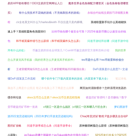
易所APP都有哪些？DEX交易所官网网址入口
魔兽世界金色鱼柳配方哪里买（金色鱼柳食谱哪里
买）
有什么凭技术不花钱的游戏（不充钱靠技术的游戏）
永续合约短线交易技巧详细图文教
程
ck全名英文叫什么?charles&keith 不仅仅是只卖内裤哦、
英雄联盟新手玩什么英雄能快
速上手？英雄联盟角色强度排行
比特币钱包哪个最安全可靠？2025年最新币圈公认最安全的钱
包
和平精英爆炸猎弓怎么获得（和平精英爆炸头怎么弄）
问道手游结拜在哪（问道手游中结
拜有什么好处）
币赢交易所排名全球第几？CoinW币赢交易所官方资料百科介绍
我的世界
怎么开麦克风手机版（我的世界怎么开麦克风手机软件）
trx币是什么币？trx币前景和价值分
析
王者荣耀周瑜S26怎么出装（王者荣耀周瑜2020最强出装）
DeFi清算是什么意思?一文读
懂DeFi清算及工作流程
哪个软件专门下载内置菜单的游戏（内置菜单下载大全）
笔记本电
脑连不上网是什么情况 笔记本电脑上不了网是怎么回事
网页如何清除缓存？怎样清理浏览器的
缓存和垃圾
okex法币怎么交易？okex法币交易流程指南
硬盘挖矿靠谱吗？是否赚钱？数字
货币硬盘挖矿币种一览表
cf浙江一区是什么战区（cf浙江一区和哪几个区合并）
梦幻西游手
游2022龙宫还能玩吗（2021年梦幻手游龙宫还能玩吗）
Chia(奇亚)挖矿教程:P盘步骤及全自动P
图挖矿攻略
问道手游李靖怎么杀（问道手游李伞）
原神脆弱树脂怎么获得（原神脆弱树脂怎
么获取）
imToken是哪个国家的？imToken钱包在中国合法吗？
SPS币发行价多少?SPS币