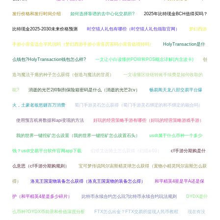
发行价格和发行时间介绍
如何选择靠谱的去中心化交易所?
2025年比特现金BCH值得买吗？
比特现金2025-2030未来价格预测
时空猎人礼包有哪些（时空猎人礼包领取官网）
梦幻西游
手游小雷音适合平民玩吗（梦幻西游手游小雷音厉害吗小雷音值得转吗）
HolyTransaction是什
么钱包?HolyTransaction钱包怎么样?
一文让小白读懂的POW和POS概念详解(内含波卡)
创
造与魔法干瘪的种子怎么获得（创造与魔法的甘蔗）
一文读懂区块链转账手续费是如何收取的
呢?
消逝的光芒2抑制剂保险箱密码是什么（消逝的光芒2cv）
畅易阁天龙八部交易平台爆
火，土豪老板怒砸百万消费
蜀门手游灵石怎么获得（蜀门手游灵石绑定的和不绑定的能合吗）
使用预言机将数据和api变现的方法
好玩的经营策略手游有哪些（好玩的经营策略游戏手游）
我的世界一键挖矿怎么设置（我的世界一键挖矿怎么设置石头）
usdt属于什么币种一个多少
钱？usdt交易平台软件官网app下载
幻塔艾达骑士怎么获得（幻塔a-03）
cf手游分期购是什
么意思（cf手游分期购规则）
宝可梦传说阿尔宙斯精灵球怎么获得（宠物小精灵阿尔宙斯怎么获
得）
洛克王国宠物装备怎么获得（洛克王国宠物的装备怎么得）
和平精英4星是平A还是保
护（和平精英4星是多少碎片）
比特币永续合约怎么玩?比特币永续合约玩法规则
DYDX是什
么币种?DYDX币前景和价值深度分析
FTX怎么出金？FTX交易所提现人民币教程
现在有没