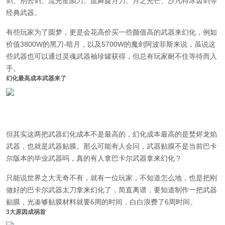
剑、别云剑、流光星陨刀、血舞旋月刀、月之光芒、沙凡特冰齿剑等
经典武器。
有些玩家为了圆梦，更是会花高价买一些颜值高的武器来幻化，例如
价值3800W的黑刀-暗月，以及5700W的魔剑阿波菲斯来说
，虽说这
些武器也可以通过灵魂武器袖珍罐获得，但总有玩家耐不住等待而入
手。
幻化最高成本武器来了
但其实这两把武器幻化成本不是最高的，
幻化成本最高的是焚烬龙焰
武器，也就是武器贴膜。
那么可能有人会问，武器贴膜不是当前巴卡
尔版本的毕业武器吗，真的有人拿巴卡尔武器拿来幻化？
只能说世界之大无奇不有，就有一位玩家，不知道怎么地，也是把刚
做好的巴卡尔武器太刀拿来幻化了，简直离谱，要知道制作一把武器
贴膜，光凑够贴膜材料就要6周的时间，白白浪费了6周时间。
3大原因成祸首