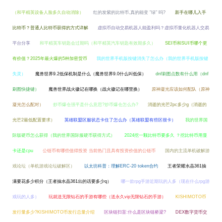
（和平精英设备人脸多久自动消除）
红的发紫的比特币,真的能变 "绿" 吗?
新手在哪儿入手
比特币？普通人比特币获得的方式详解
虚拟币自动交易机器人能盈利吗？虚拟币量化机器人交易
平台分享
和平精英车钥匙会过期吗（和平精英汽车钥匙有效期多久）
SEI币和SUI币哪个更
有价值？2025年最火爆的5种加密货币
我的世界手机版按键消失了怎么办（我的世界手机版按键
失灵）
魔兽世界9.2低保机制是什么（魔兽世界9.0什么叫低保）
dnf刷图点数有什么用（dnf
刷图快捷键）
魔兽世界战火徽记在哪换（战火徽记在哪里换）
原神凝光应该如何配队（原神
凝光怎么配对）
炒币爆仓强平是什么意思?炒币爆仓怎么办?
消逝的光芒2pc多少g（消逝的
光芒2最低配置要求）
英雄联盟区服状态卡住了怎么办（英雄联盟有些区很卡）
我的世界国
际版硬币怎么获得（我的世界国际服硬币获得方式）
2024挖一颗比特币要多久 ？挖比特币用显
卡还是cpu
公链币有哪些值得投资 当前热门且具有投资价值的公链币
国内的主流单机破解游
戏论坛（单机游戏论坛破解区）
以太坊科普：理解ERC-20 token合约
王者荣耀水晶361抽
满要花多少积分（王者抽水晶361出的话要多少q）
哪一款rpg手游近期玩的人多（现在什么rpg游
戏玩的人多）
玩就送无限钻石的手游有哪些（送永久vip无限钻石的手游）
KISHIMOTO币
发行量多少?KISHIMOTO币发行总量介绍
区块链扫盲:什么是区块链桥梁?
DEX数字货币交