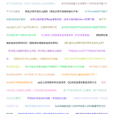
有不充钱的游戏（现在不充钱的良心游戏有哪些）
炒币短线稳赚方法有哪些？2000块炒币赚了8
千万方法解析
黑色沙漠手游怎么跳跃（黑色沙漠手游跳跃键出不来）
imToken钱包EOS账户
转账/收款操作教程
比特儿海外版官网app更新内容，比特儿海外版Gate.io官网下载
帽子币
(tips)是什么币？tips币交易平台、总量和官网介绍
如何查询虚拟货币交易所的持仓数据?加密货
币交易所资产结构安全性分析
什么软件上的游戏全是内置菜单（打开内置游戏）
阴阳师铃鹿
御前值得培养吗2022（阴阳师铃鹿御前值得培养吗）
ZEC是什么币种?ZEC币中文叫什么币?
时空猎人翅膀外观怎么升级（时空猎人翅膀怎么获得）
TP钱包怎么买币?TP钱包买币操作教
程
消逝的光芒2怎么改键位（消逝的光芒2按键）
LMCSWAP币在哪里买?LMCSWAP币上
线交易所盘点
Win10如何查看电脑的子网掩码？子网掩码查看方式与步骤
和平精英飞行器没
有喷雾还能用吗（和平精英飞行器怎么没有烟雾）
0xe06d7363怎么解决游戏打不开？
0xe06d7363错误原因分析
qq怎么清理缓存和垃圾清理，QQ浏览器缓存数据清理方法
端游
cf生化头上血条怎么弄的（cf生化显示血条的角色）
蜀门手游任务每天几点重置（蜀门手游日常
活动几点重置）
帝国战纪装备如何觉醒（帝国战纪兑换）
有哪些日漫风格手游推荐（好玩的
日漫风手游）
莱特币国际交易平台排名
luna币最新消息 LUNA币价格 LUNA露娜币官方行