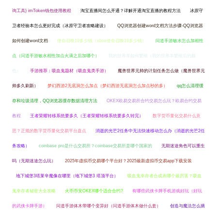
询工具) imToken钱包使用教程
淘宝直播间怎么开通？详解开通淘宝直播的教程方法
冰原守
卫者经验本怎么更好完成（冰原守卫者攻略建设）
QQ浏览器创建word文档方法步骤-QQ浏览器
如何创建word文档
使命召唤19多少钱（xbox使命召唤19多少钱）
问道手游敏水怎么加相性
点（问道手游敏水相性加点火满之后加哪个）
我的世界羊如何繁殖（我的世界羊繁殖后的颜
色）
手游推荐：吸血鬼题材（吸血鬼类手游）
魔兽世界元帅的计划任务怎么做（魔兽世界元
帅多久刷新）
梦幻西游2无底洞怎么加点（梦幻西游无底洞怎么加点秒的多）
qq怎么清理缓
存和垃圾清理，QQ浏览器缓存数据清理方法
OKEX欧易交易所合约交易怎么玩？欧易合约交易
教程
王者荣耀转移系统要多久（王者荣耀转移系统要多久转完）
数字货币量化交易什么意
思？正规的数字货币量化交易平台盘点
消逝的光芒2任务中无法快速移动怎么办（消逝的光芒2任
务攻略）
coinbase pro是什么交易所？coinbase交易所是哪个国家的
无期迷途角色可以重生
吗（无期迷途怎么玩）
2025年虚拟币交易哪个平台好？2025最新虚拟币交易app下载安装
地下城堡3塔莱辛魔像在哪里（地下城堡3 塔顶平台）
吸血鬼幸存者合成表哪个最厉害？吸血
鬼幸存者秘密大全攻略
火币币安OKEX哪个适合合约?
有哪些武侠卡牌手机游戏好玩（好玩
的武侠卡牌手游）
问道手游体木带哪个变异好（问道手游体木做什么套）
创造与魔法怎么摘