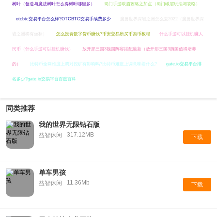
树叶（创造与魔法树叶怎么得树叶哪里多）
蜀门手游峨眉攻略之加点（蜀门峨眉玩法与攻略）
otcbtc交易平台怎么样?OTCBTC交易手续费多少
魔兽世界深岩之洲怎么去2022（魔兽世界深
岩之洲稀有坐标）
怎么投资数字货币赚钱?币安交易所买币卖币教程
什么手游可以挂机赚人
民币（什么手游可以挂机赚钱）
放开那三国3魏国阵容搭配最新（放开那三国3魏国值得培养
的）
比特币全网难度上调对挖矿有影响吗?比特币难度上调意味着什么?
gate.io交易平台排
名多少?gate.io交易平台百度百科
同类推荐
我的世界无限钻石版
317.12MB
益智休闲
下载
单车男孩
11.36Mb
益智休闲
下载