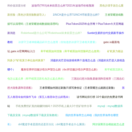
和价值深度分析
波场币(TRX)未来前景怎么样?2021年波场币价格预测
黑色沙漠手游怎么重
新捏脸（黑色沙漠捏脸数据导入）
1INCH是什么币?1INCH币前景怎么样?
王者荣耀游戏数
据可以清理吗（王者荣耀游戏数据能清理吗）
PlusToken2025年会开网？PlusToken今天官网最
新消息
Robinhood是什么公司?Robinhood未来前景怎么样?
Sunbit交易所合约交易新手操作
教程
冰原守卫者神级藏品碎片怎么使用（你知道的冰原守卫者相关要素）
gate.io最新地
址,gate.io官网网站入口
和平精英如何捏脸（和平精英如何捏脸码怎么使用）
矿机算力能达
到多少?矿机算力单位如何换算?
消逝的光芒启动游戏有两个选项怎么选（消逝的光芒进入游戏选
哪个）
魔兽世界怀旧服沙塔尔声望怎么刷（tbc怀旧服沙塔尔声望怎么刷）
和平精英活跃礼
包怎么返点券（和平精英活跃礼包怎么返点券的）
三国志幻想大陆鲁肃最强阵容推荐（三国志幻
想大陆鲁肃阵容搭配）
王者荣耀如何跳过刷脸只填写身份证（王者荣耀怎么能跳过刷脸）
第
五人格宿伞如何操作飞伞（第五人格宿伞怎么斜甩伞）
读书网站排行榜 10个最好的免费读书网
站
手机免费挖矿真的能赚到钱吗？2025手机上最火3个挖矿软件分享
mysql：mysql数据库
下载及安装（mysql数据库下载及安装教程）
我的世界海带怎么种植（我的世界海带在哪里
长）
dnf魔道学者是固伤还是百分比（dnf魔道学者走什么属强）
阿尔宙斯百合根娃娃怎么进