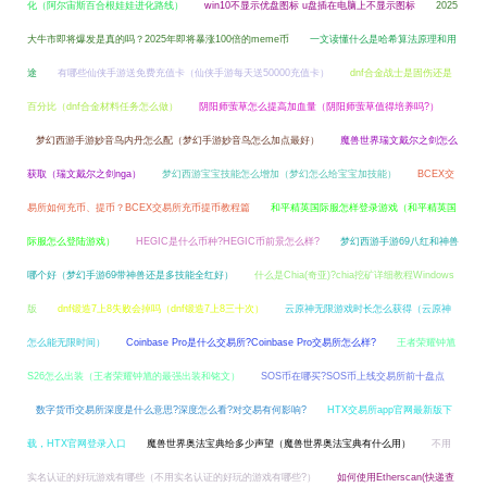
化（阿尔宙斯百合根娃娃进化路线）
win10不显示优盘图标 u盘插在电脑上不显示图标
2025
大牛市即将爆发是真的吗？2025年即将暴涨100倍的meme币
一文读懂什么是哈希算法原理和用
途
有哪些仙侠手游送免费充值卡（仙侠手游每天送50000充值卡）
dnf合金战士是固伤还是
百分比（dnf合金材料任务怎么做）
阴阳师萤草怎么提高加血量（阴阳师萤草值得培养吗?）
梦幻西游手游妙音鸟内丹怎么配（梦幻手游妙音鸟怎么加点最好）
魔兽世界瑞文戴尔之剑怎么
获取（瑞文戴尔之剑nga）
梦幻西游宝宝技能怎么增加（梦幻怎么给宝宝加技能）
BCEX交
易所如何充币、提币？BCEX交易所充币提币教程篇
和平精英国际服怎样登录游戏（和平精英国
际服怎么登陆游戏）
HEGIC是什么币种?HEGIC币前景怎么样?
梦幻西游手游69八红和神兽
哪个好（梦幻手游69带神兽还是多技能全红好）
什么是Chia(奇亚)?chia挖矿详细教程Windows
版
dnf锻造7上8失败会掉吗（dnf锻造7上8三十次）
云原神无限游戏时长怎么获得（云原神
怎么能无限时间）
Coinbase Pro是什么交易所?Coinbase Pro交易所怎么样?
王者荣耀钟馗
S26怎么出装（王者荣耀钟馗的最强出装和铭文）
SOS币在哪买?SOS币上线交易所前十盘点
数字货币交易所深度是什么意思?深度怎么看?对交易有何影响?
HTX交易所app官网最新版下
载，HTX官网登录入口
魔兽世界奥法宝典给多少声望（魔兽世界奥法宝典有什么用）
不用
实名认证的好玩游戏有哪些（不用实名认证的好玩的游戏有哪些?）
如何使用Etherscan(快递查