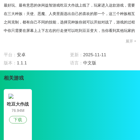
最好玩、最有意思的休闲益智游戏吃豆大作战上线了，玩家进入这款游戏，需要
在三大种族：天使、恶魔、人类里面选出自己的喜欢的那一个，这三个种族相互
之间克制，都有自己不同的技能，选择完种族你就可以开始对战了，游戏的过程
中你只需要在屏幕上上下左右的行走便可以吃到豆豆变大，当你看到其他玩家的
时候，你还可以走过去吃它，不过要小心能克制你的种族，他或许能反吃了你。
展开 +
游戏特色
1.游戏玩法简单易懂，几分钟就能轻易上手。
平台：
安卓
更新：
2025-11-11
2.完整的社交体系，你可以在这里找到跟你一起玩这个游戏的好友。
版本：
1.1.1
语言：
中文版
3.百十种可爱、搞怪的皮肤任玩家挑选。
相关游戏
4.众多道具供玩家使用。
游戏点评
这款游戏无论是在搞笑奇葩的画面上，还是逗逼的游戏音效，都给了玩家一种搞
笑有趣的感觉；在玩法上，这款游戏还可以进行三人组队，在这个模式里面你们
吃豆大作战
会分配到攻防辅三个身份，每个身份都有着不同的能力，在战斗的时候，运用自
76.94M
己的策略能够将对方队伍吃到，还有60人大团战模式，你将和其他玩家在同一个
下载
地图上面争夺资源，相互战斗。