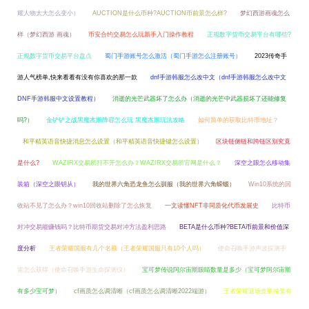
耀人物太大怎么变小）
AUCTION是什么币种?AUCTION币前景怎么样?
梦幻西游画魂怎么
样（梦幻西游 画魂）
币安合约交易怎么玩新手入门操作教程
正规数字货币交易平台有哪些?
正规数字货币交易平台盘点
蜀门手游账号怎么激活（蜀门手游怎么注册账号）
2023传奇手
游人气榜单,快来看看有没有你喜欢的那一款
dnf手游韩服怎么改中文（dnf手游韩服怎么改中文
DNF手游韩服中文设置教程）
消逝的光芒武器坏了怎么办（消逝的光芒中武器损坏了还能修复
吗?）
金铲铲之战黑魔杰斯阵容怎么玩 黑魔杰斯玩法攻略
如何简单的获取比特币地址？
和平精英语音快捷消息怎么设置（和平精英语音快捷键怎么设置）
区块链侧链和跨链区别究竟
是什么?
WAZIRX交易所打不开怎么办？WAZIRX交易所官网是什么？
深空之眼怎么移动集
装箱（深空之眼钥从）
我的世界六角恐龙鱼怎么驯服（我的世界六角蝾螈）
Win10系统的回
收站不见了怎么办？win10回收站删除了怎么恢复
一文读懂NFT非同质化代币发展史
比特币
对冲交易能赚钱吗？比特币期货交易对冲方法盈利思路
BETA是什么币种?BETA币前景和价值深
度分析
王者荣耀国服有几个名额（王者荣耀国服只有10个人吗）
使命召唤手游声波探测手
雷怎么获得（使命召唤手游生命探测仪）
宝可梦传说阿尔宙斯眼睛数量是多少（宝可梦阿尔宙斯
有多少宝可梦）
cf画质怎么调清晰（cf画质怎么调清晰2022端游）
王者荣耀返场皮肤抽奖有