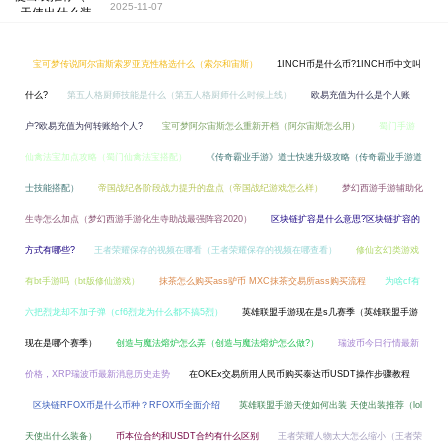
2025-11-07
宝可梦传说阿尔宙斯索罗亚克性格选什么（索尔和宙斯）
1INCH币是什么币?1INCH币中文叫
什么?
第五人格厨师技能是什么（第五人格厨师什么时候上线）
欧易充值为什么是个人账
户?欧易充值为何转账给个人?
宝可梦阿尔宙斯怎么重新开档（阿尔宙斯怎么用）
蜀门手游
仙禽法宝加点攻略（蜀门仙禽法宝搭配）
《传奇霸业手游》道士快速升级攻略（传奇霸业手游道
士技能搭配）
帝国战纪各阶段战力提升的盘点（帝国战纪游戏怎么样）
梦幻西游手游辅助化
生寺怎么加点（梦幻西游手游化生寺助战最强阵容2020）
区块链扩容是什么意思?区块链扩容的
方式有哪些?
王者荣耀保存的视频在哪看（王者荣耀保存的视频在哪查看）
修仙玄幻类游戏
有bt手游吗（bt版修仙游戏）
抹茶怎么购买ass驴币 MXC抹茶交易所ass购买流程
为啥cf有
六把烈龙却不加子弹（cf6烈龙为什么都不搞5烈）
英雄联盟手游现在是s几赛季（英雄联盟手游
现在是哪个赛季）
创造与魔法熔炉怎么弄（创造与魔法熔炉怎么做?）
瑞波币今日行情最新
价格，XRP瑞波币最新消息历史走势
在OKEx交易所用人民币购买泰达币USDT操作步骤教程
区块链RFOX币是什么币种？RFOX币全面介绍
英雄联盟手游天使如何出装 天使出装推荐（lol
天使出什么装备）
币本位合约和USDT合约有什么区别
王者荣耀人物太大怎么缩小（王者荣