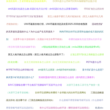
保底机制吗（王者荣耀返场皮肤抽奖概率）
DORA是什么币种?DORA/铜锣烧币全面介绍
dnf武器幻化该怎么做-武器幻化方法介绍（dnf武器幻化怎么弄要花钱吗）
币印矿池怎么挖比特
币?币印矿池比特币BTC挖矿配置教程
第五人格新手要打几局才能加好友（第五人格新手玩几局
才能加好友）
UNI币最新价格行情，UNI币最新消息及前景2025-2030价格预测
流动性挖矿
的无常损失是指的什么？为什么会产生无常损失？
狗狗币和比特币在原理和金融价值方面的的区
别
光遇季卡副卡送蜡烛吗（光遇副卡有没有季节蜡烛）
有哪些破解免充值无限钻石的手游
（有没有无限充值的破解手游）
cf摸金校尉黑骑士活动怎么领（m4a1黑骑士摸金校尉带v吗）
第五人格天赋点怎么获取（第五人格天赋点怎么获取不了）
云顶之弈S7卧龙之境棋盘怎么获得
（卧龙在哪）
洛克王国宠物装备怎么获得（洛克王国宠物的装备怎么得）
PETN是什么币
种?PETN币怎么样详细介绍
dnf疲劳几点更新（dnf疲劳啥时候刷新）
显卡挖矿是什么意思?
购买显卡矿机应该注意什么?
英雄联盟德玛西亚之翼技能怎么连招（德玛西亚之翼教学）
BAYC无聊猿在哪个平台购买?无聊猿NFT买卖平台介绍
冰原守卫者各工具可生产物资一览
（冰原守卫者手游攻略）
比特币交易网站有哪些？全球最大的比特币交易网站
三国志战略版
战法排名 战法哪个好（三国志战略版战法排名b）
什么游戏不用登录账号就可以玩（什么游戏不
用登录账号就可以玩还好玩）
有什么可以组情侣cp的手游（哪些游戏可以组情侣）
欧易okx