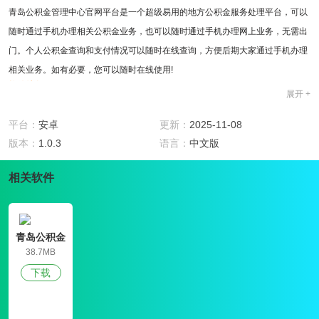
青岛公积金管理中心官网平台是一个超级易用的地方公积金服务处理平台，可以
随时通过手机办理相关公积金业务，也可以随时通过手机办理网上业务，无需出
门。个人公积金查询和支付情况可以随时在线查询，方便后期大家通过手机办理
相关业务。如有必要，您可以随时在线使用!
软件特色
展开 +
1、通过您的身份证在线登录，您可以通过绑定您的个人信息查询相关信息!
2、公积金的最新消息和信息可以在青岛公积金管理中心及时为您推送，您可以
平台：
安卓
更新：
2025-11-08
随时了解最新的公积金政策!
版本：
1.0.3
语言：
中文版
软件用法
1、青岛公积金管理中心为青岛市民提供更好更快的公积金查询、公积金支付、
相关软件
公积金业务办理等相关服务
2、官方推出的公积金处理软件可以更好地保护每个人的信息，网民可以在某种
程度上使用它!
青岛公积金
软件评测
管理中心
38.7MB
用青岛公积金管理中心查询个人公积金更方便，所以你不用排队处理自己的事情!
下载