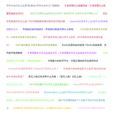
币本位合约怎么交易?欧易okx币本位合约入门级教程
王者荣耀怎么隐藏贵族（王者荣耀怎么隐
藏贵族标志2022）
MEXC交易所app特色亮点评测？抹茶MEXC交易平台官方网站入口
我的
世界隐身药水怎么做？8分钟视频教程教你制作的详细步骤
steam社区登录不上去/进不去/登录报
错解决办法
帝国战纪如何刷战功（帝国战纪刷战功用什么英雄）
LOL炫彩皮肤需要先买皮肤
吗（lol炫彩皮肤要买原皮肤吗）
和平精英举报已被记录什么意思（和平精英举报系统通知被
记）
DeFi项目教程:手把手教你AAVE使用教程
Exmo交易所如何提现？Exmo充值提现、充
币提币使用教程
王者荣耀支付怎么改成支付宝（王者荣耀支付怎么改成支付宝支付的）
永劫
无间老六什么意思（永劫无间老皮）
中国最大的炒币平台，中国正规的炒币交易所排名
DeversiFi交易所靠谱吗？DeversiFi究竟怎么样？
区块链中的哈希值是什么意思?如何在区块
链中使用哈希值?
第五人格记录员带什么天赋（《第五人格》记忆之旅）
cf高跳怎么跳（cf
端游高跳怎么跳）
ACH币在哪买?ACH币上线交易所盘点
Kishu币2025年会涨100倍吗？
Kishu币未来2025-2030价格预测
BitGlobal是什么交易所?BitGlobal交易所怎么样?
元气骑士
圣骑士二技能-神化的正确食用法则 神化怎么用
柚子币在哪里购买?十大柚子币(EOS)交易所盘
点
dnf魔道学者是固伤还是百分比（dnf魔道学者走什么属强）
Chia奇亚挖矿赚钱的四种方