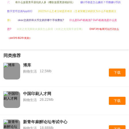
式
有什么放置类手游玩的人多（哪款放置类游戏好玩）
赚U币都是怎么赚的？币圈赚U币的
数字货币交易App排行
2022为什么王者注销是所有区（王者荣耀注销的区为什么不能重新注
册）
okex交易所和火币交易所哪个手续费低?
什么是DeFi机枪池? DeFi机枪池是什么意
思?
火炬之光无限初火源质怎么获得（火炬之光无限手游官网）
DNF3牛每周可以打2次么
（dnf3牛和2牛奖励）
同类推荐
博库
12.5Mb
购物生活
下载
中国印刷人才网
26.22Mb
购物生活
下载
新青年麻醉论坛考试中心
18.88Mb
购物生活