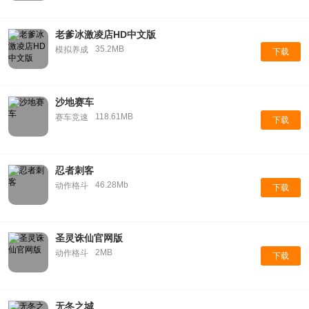
老爹冰激凌店HD中文版
35.2MB
模拟养成
下载
沙地赛车
118.61MB
赛车竞速
下载
忍者刺客
46.28Mb
动作格斗
下载
圣灵诛仙官网版
2MB
动作格斗
下载
无冬之城