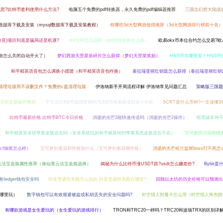
思?比特币套利使用什么方法?
电脑五个免费的pdf转换器，永久免费的pdf编辑器推荐
三国志幻想大陆战
sql数据库下载及安装（mysql数据库下载及安装教程）
有哪些3d大型网游值得推荐（3d大型网游排行榜前十名）
a(奇亚)项目到底是骗局还是机遇?
dnf光环怎么获得（dnf光环装扮怎么弄）
欧易okx币本位合约怎么交易?欧
手游怎么关闭自动开火了）
梦幻西游天罡星辰碎片怎么获得（梦幻天罡星奖励）
HNS币在哪里买？HNS币
）
和平精英语音包怎么调换小团团（和平精英语音包咋换）
泰拉瑞亚猩红钥匙怎么获得（泰拉瑞亚猩红钥
盘清理垃圾而不误删文件？免费的c盘清理垃圾
伊洛纳新手开局流程详解 伊洛纳常见问题汇总
策略版三国题
币购买和交易操作教程
字节元/CKB币值得投资吗?CKB币未来能涨到多少分析
SCRT是什么币种?一文读懂S
比特币最新价格 比特币BTC今日价格
消逝的光芒2能快速传送吗（消逝的光芒2操作）
暗黑破坏神
和平精英安卓转苹果皮肤还在吗（安卓系统玩的和平精英转到苹果系统皮肤还在不在）
宝可梦阿尔宙斯桃
cf抽奖怎么样）
宝可梦剑盾温和性格加什么（宝可梦剑盾温顺性格）
消逝的光芒哈兰监狱boss打不死
云法宝血炼属性推荐（诛仙青云法宝血炼选择）
揭秘为什么比特币涨USDT跌?usdt怎么赚差价?
Bybit
析ledger钱包安全吗
抖音里盛世美颜怎么拍的 抖音里盛世美颜在哪里?
回顾以太坊的历史价格可以预测
在哪里玩）
数字钱包可以有效规避被盗或私钥丢失的安全问题吗?
时空猎人附魔卡怎么用（时空猎人角色附
有哪款游戏是女生爱玩的（女生爱玩的游戏排行）
TRON和TRC20一样吗？TRC20和波场TRX的区别详