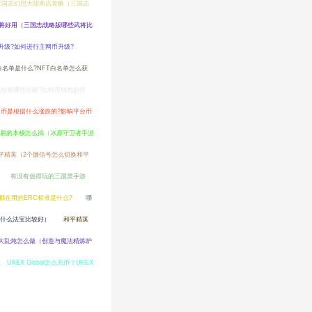
三国志幻想大陆商店攻略（三国志
将好用（三国志战略版哪些武将比
升级?如何进行主网币升级?
白名单是什么?NFT白名单怎么获
钱包有哪些功能?比特币钱包的作
台币是根据什么涨跌的?影响平台币
易的木梭怎么搞（冰原守卫者手游
平精英（2个微信号怎么切换和平
有没有值得玩的三国类手游
n都在用的ERC标准是什么?
哪
什么法宝比较好）
和平精英
大乱炖怎么做（创造与魔法精炼炉
UKEX Global怎么充币？UKEX