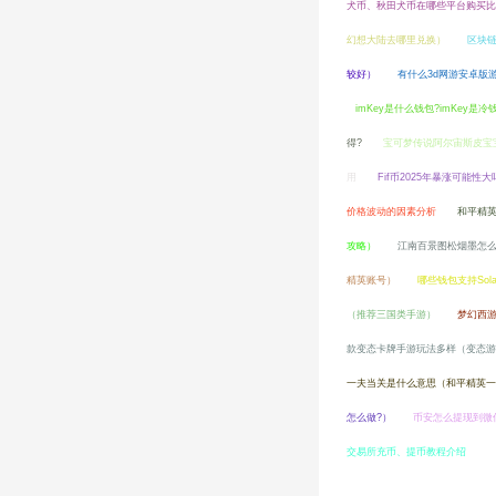
犬币、秋田犬币在哪些平台购买比
幻想大陆去哪里兑换）
区块链
较好）
有什么3d网游安卓版
imKey是什么钱包?imKey是冷
得?
宝可梦传说阿尔宙斯皮宝
用
Fif币2025年暴涨可能性
价格波动的因素分析
和平精
攻略）
江南百景图松烟墨怎
精英账号）
哪些钱包支持Sol
（推荐三国类手游）
梦幻西
款变态卡牌手游玩法多样（变态游
一夫当关是什么意思（和平精英一
怎么做?）
币安怎么提现到微
交易所充币、提币教程介绍