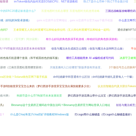
较靠谱
imToken钱包内如何买卖EOS的CPU、NET资源教程
BLCT是什么币种？BLCT币全面介绍
中的ERC20通证标准是什么?
百度地图时光机在哪里 百度地图时光机使用攻略
三国志战略版攻略哪些武
游戏（好玩的3d安卓游戏）
gate.io交易平台官网地址，gate.io交易平台官方app下载手机版
什么是主网币
钱包吗?
王者荣耀五人排位时星耀可以和铂金排位吗（五人排位时星耀可以和铂金一起吗）
通俗讲解NFT
宝在哪抓（《宝可梦》阿尔宙斯）
有什么好玩的角色扮演手机游戏（有啥好玩的角色扮演游戏）
比特币
大吗？Fil币最新消息及前景未来价格预测
创造与魔法永生成就怎么领取（创造与魔法永远饲料怎么做）
平
英粉色猫爪鞋是哪个套装（和平精英粉色的猫耳服）
哪些工具都能用来 AI ai编程或者写代码
冰原守卫者简
么获得（江南百景图松墨黑哪里获得）
天猫直播间入口在哪里?新版界面有所改变。
2个微信号怎么切换和
ana区块链？Solana钱包官网下载手机版
dnf结婚豪华和普通有什么区别（dnf结婚豪华婚礼是要每人一个嘛）
游手游6技能变异宝宝怎么来的（梦幻西游手游变异宝宝洗出满技能要多少次）
以太坊智能合约及大部分Toke
戏卡牌）
狗屎币是什么币?狗屎币未来发展前景
梦幻西游手游花果山带什么法宝（梦幻西游手游花果山带
凡）
Bitstamp这个交易所正规吗在中国合法吗？Bitstamp交易所官方网站登录入口地址
创造与魔法精烹
信？
什么是Chia(奇亚)?chia挖矿详细教程Windows版
打csgo用什么轴键盘（打csgo什么轴键盘最好）