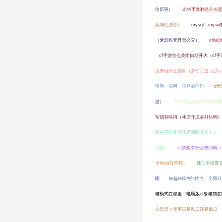
信厉害）
比特币套利是什么意
魂属性洗练）
mysql：my
（梦幻乾元丹怎么弄）
chi
cf手游怎么关闭自动开火（cf
用来做什么划算（梦幻手游 活力
明网、深网、暗网的区别
c
游）
YFI币怎么获得?YFI
军团有啥用（冰原守卫者好玩吗）
坏神不朽死灵法师召唤几个人）
可梦）
cf抽奖有什么技巧吗（
个boss打不死）
诛仙手游青
绍
ledger钱包的优点，全面分
猫模式在哪里（电脑版cf躲猫猫
么意思？元宇宙是风口还是疯口