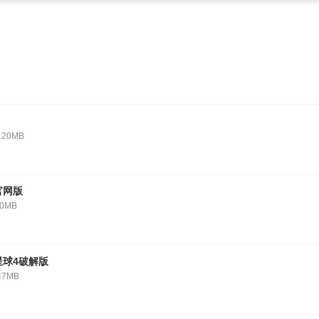
.20MB
官网版
10MB
星球4破解版
47MB