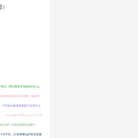
盟）
平民吗（梦幻西游手游地府玩什么
诛仙手游田灵儿怎么获得（诛仙田
cf手游头像老是更换不过来怎么
什么游戏不用实名认证也不用
究竟怎么样？DiBi交易所正规吗？
哪个水平高（王者荣耀qq厉害还是微