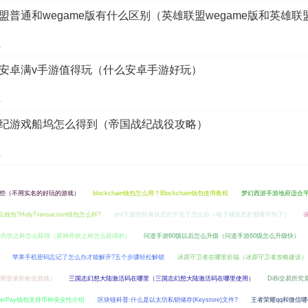
盟普通和wegame版有什么区别（英雄联盟wegame版和英雄联
1
安卓满v手游值得玩（什么安卓手游好玩）
1
纪游戏船坞怎么得到（帝国战纪战役攻略）
1
些（不用实名的好玩的游戏）
blockchain钱包怎么用？Blockchain钱包使用教程
梦幻西游手游地府适合
是什么钱包?HolyTransaction钱包怎么样?
dnf下面的所有状态栏不见了怎么办（地下城状态栏都看不到了）
神共饮之杯怎么获得（原神共饮之杯怎么获得的）
问道手游60级以后怎么升级（问道手游60级怎么升级快）
苹果手机密码忘记了怎么办才能解开?五个步骤轻松解锁
冰原守卫者在哪里祈福（冰原守卫者攻略建设）
用登录的射击游戏）
三国志幻想大陆激活码在哪里（三国志幻想大陆激活码在哪里使用）
DiBi交易所
?UberPay钱包支持币种安全性介绍
区块链科普:什么是以太坊私钥储存(Keystore)文件?
王者荣耀qq和微信