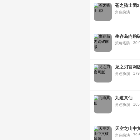
苍之骑士团2
角色扮演
生存岛内购
30.
策略塔防
龙之刃官网
179
角色扮演
九道真仙
165
角色扮演
天空之山中
79.
角色扮演