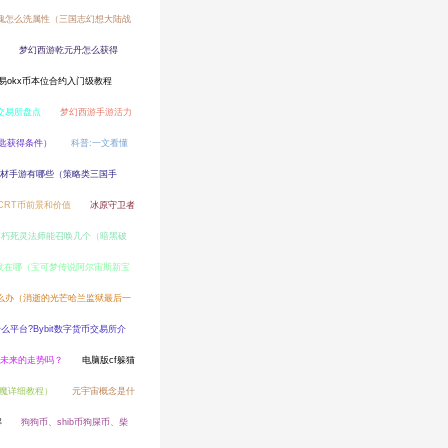
魂怎么洗属性（三国志幻想大陆战
梦幻西游乾元丹怎么获得
易okx币本位合约入门级教程
交易所盘点
梦幻西游手游活力
匙获得条件）
科普:一文看懂
材手游有哪些（策略类三国手
CRT币前景和价值
冰原守卫者
不朽死灵法师能召唤几个（暗黑破
发在哪（宝可梦传说阿尔宙斯新宝
怎么办（消逝的光芒哈兰监狱最后一
是什么平台?Bybit数字货币交易所介
出未来的走势吗？
电脑版cf躲猫
魔详细教程）
元宇宙概念是什
解
狗狗币、shib币狗屎币、柴