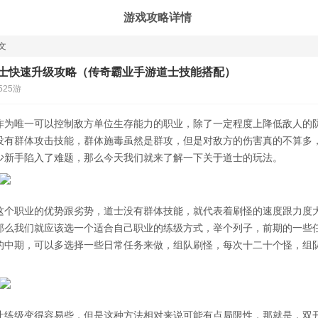
游戏攻略详情
文
士快速升级攻略（传奇霸业手游道士技能搭配）
525游
作为唯一可以控制敌方单位生存能力的职业，除了一定程度上降低敌人的
没有群体攻击技能，群体施毒虽然是群攻，但是对敌方的伤害真的不算多
少新手陷入了难题，那么今天我们就来了解一下关于道士的玩法。
这个职业的优势跟劣势，道士没有群体技能，就代表着刷怪的速度跟力度
那么我们就应该选一个适合自己职业的练级方式，举个列子，前期的一些
的中期，可以多选择一些日常任务来做，组队刷怪，每次十二十个怪，组
让练级变得容易些，但是这种方法相对来说可能有点局限性，那就是，双