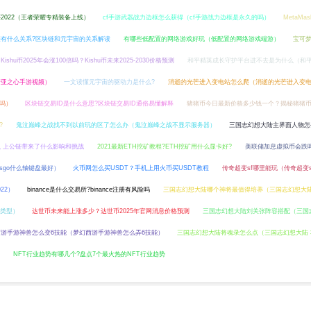
2022（王者荣耀专精装备上线）
cf手游武器战力边框怎么获得（cf手游战力边框是永久的吗）
MetaM
有什么关系?区块链和元宇宙的关系解读
有哪些低配置的网络游戏好玩（低配置的网络游戏端游）
宝可
Kishu币2025年会涨100倍吗？Kishu币未来2025-2030价格预测
和平精英成长守护平台进不去是为什么（和
诺亚之心手游视频）
一文读懂元宇宙的驱动力是什么?
消逝的光芒进入变电站怎么爬（消逝的光芒进入变
段吗）
区块链交易ID是什么意思?区块链交易ID通俗易懂解释
猪猪币今日最新价格多少钱一个？揭秘猪猪
?
鬼泣巅峰之战找不到以前玩的区了怎么办（鬼泣巅峰之战不显示服务器）
三国志幻想大陆主界面人物怎
 上公链带来了什么影响和挑战
2021最新ETH挖矿教程?ETH挖矿用什么显卡好?
美联储加息虚拟币会跌
csgo什么轴键盘最好）
火币网怎么买USDT？手机上用火币买USDT教程
传奇超变sf哪里能玩（传奇超变sf
22）
binance是什么交易所?binance注册有风险吗
三国志幻想大陆哪个神将最值得培养（三国志幻想大
类型）
达世币未来能上涨多少？达世币2025年官网消息价格预测
三国志幻想大陆刘关张阵容搭配（三国
西游手游神兽怎么变6技能（梦幻西游手游神兽怎么弄6技能）
三国志幻想大陆将魂录怎么点（三国志幻想大陆
NFT行业趋势有哪几个?盘点7个最火热的NFT行业趋势