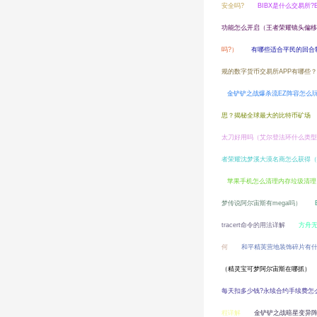
安全吗?
BIBX是什么交易所?
功能怎么开启（王者荣耀镜头偏
吗?）
有哪些适合平民的回合
规的数字货币交易所APP有哪些？
金铲铲之战爆杀流EZ阵容怎么玩
思？揭秘全球最大的比特币矿场
太刀好用吗（艾尔登法环什么类型
者荣耀沈梦溪大漠名商怎么获得（
苹果手机怎么清理内存垃圾清理
梦传说阿尔宙斯有mega吗）
tracert命令的用法详解
方舟
何
和平精英营地装饰碎片有
（精灵宝可梦阿尔宙斯在哪抓）
每天扣多少钱?永续合约手续费怎
程详解
金铲铲之战暗星变异阵