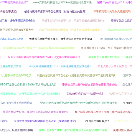
BIBX蜂蜜交易所怎么样?
okex交割合约收益怎么算?okex交割合约收益算法
猪猪币pig市值怎么样？pig
移功能在哪设置）
创造与魔法干瘪的种子怎么获得（创造与魔法的甘蔗）
和平精英恋人关系别人能看到吗
制手游（适合平民玩的回合制）
问道手游狼和老虎哪个好（问道手游老虎好还是龙好）
币安矿池怎么挖矿
数字货币交易所app下载大全
问道手游辅助职业哪个好（问道手游各职业辅助技能）
欧易合约怎么对冲交
 爆杀流EZ玩法攻略
免费首充bt版手游有哪些（bt手游送首充无限元宝满级）
imToken钱包连接DOTC
波场币是骗局吗发行量多少？TRX波场币2025年官网最新消息
奇亚币价格今日行情，XCH币实时行情美
）
MTGOX赔付最新公告在哪查看？MT·GX交易所中国官网入口
王者荣耀怎么看累计在线时间（王者荣
王者荣耀的沈梦溪）
dnf风暴逆鳞在哪里（DNF风暴逆鳞在哪里完成任务）
第五人格小女孩天赋加点（
？八招教你清理出10G垃圾
消逝的光芒武器坏了怎么办（消逝的光芒中武器损坏了还能修复吗?）
宝可梦
BITGET是什么交易所？BitGet官方网站地址入口
币安交易所注册/充值/交易操作使用教程全攻略
怎么使用
无齿翼龙吃什么（方舟无齿翼龙吃什么饲料怎么驯服）
Chia奇亚挖矿减半计划是什么?
NU是什么币种?Nu
什么用（和平精英营地照片墙）
中国正规的虚拟币交易所有哪些？数字货币交易APP排行榜前十名
宝可梦
星露谷物语大眼鱼在哪里钓（星露谷物语鲶鱼在哪里钓）
和平精英创作模式怎么开无敌（和平精英创作模
么算的?
宝可梦传说阿尔宙斯隆隆岩怎么进化（隆隆岩超进化）
TPT币合约地址多少？
欧易OKX怎么
容怎么玩 暗星变异阵容攻略
狗狗币怎么挖？狗狗币挖矿收益多少？手机挖矿狗狗币教程
英雄联盟手游ad