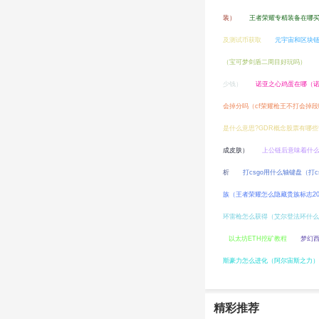
装）
王者荣耀专精装备在哪买
及测试币获取
元宇宙和区块链
（宝可梦剑盾二周目好玩吗）
少钱）
诺亚之心鸡蛋在哪（
会掉分吗（cf荣耀枪王不打会掉
是什么意思?GDR概念股票有哪些
成皮肤）
上公链后意味着什么
析
打csgo用什么轴键盘（打
族（王者荣耀怎么隐藏贵族标志20
环雷枪怎么获得（艾尔登法环什么
以太坊ETH挖矿教程
梦幻
斯豪力怎么进化（阿尔宙斯之力）
精彩推荐