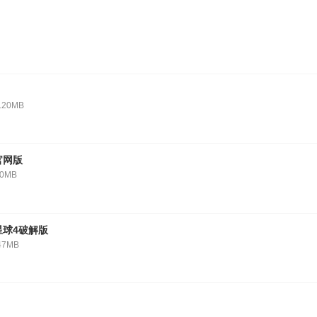
.20MB
官网版
10MB
星球4破解版
47MB