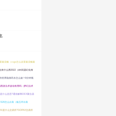
名
设置最流畅（csgo怎么设置最流畅最
化有什么用2022（dnf武器幻化有
的世界隐身药水怎么做？8分钟视
幻西游法术波动有用吗（梦幻法术
器是什么意思?通俗解释DEX聚合器
S26怎么出装（杨玉环出装
PAX是什么交易所?GOPAX交易所