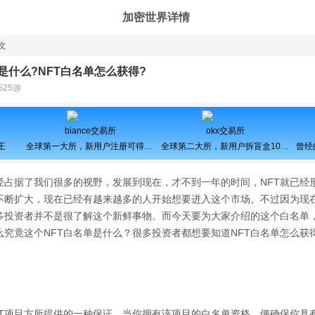
加密世界详情
文
是什么?NFT白名单怎么获得?
525游
biance交易所
okx交易所
王
全球第一大所，新用户注册可得100USDT奖励
全球第二大所，新用户拆盲盒100%中奖，最高价值60000元
已经占据了我们很多的视野，发展到现在，才不到一年的时间，NFT就已经
不断扩大，现在已经有越来越多的人开始想要进入这个市场。不过因为现在
多投资者并不是很了解这个新鲜事物。而今天要为大家介绍的这个白名单，
么究竟这个NFT白名单是什么？很多投资者都想要知道NFT白名单怎么获
FT项目方所提供的一种保证，当你拥有该项目的白名单资格，便确保你具有