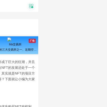
广告
htx交易所
曾经的三大交易所之一、近期空投活动较多，力争重回巅峰
形成了巨大的狂潮，并且
NFT的发展还处于一个
其实就是NFT的项目方
得？下面就让小编为大家
优先购买NFT的权利，