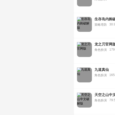
生存岛内购
30.
策略塔防
龙之刃官网
179
角色扮演
九道真仙
165
角色扮演
天空之山中
79.
角色扮演