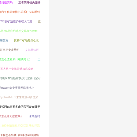
币值得投资吗
王者荣耀镜头偏移
（和平精英里情侣关系好友能看到
?币安矿池挖矿教程入门篇
正
易?欧易合约对冲交易操作教程
使用教程
比特币矿场是什么意
元汇率历史走势图
艾尔登法环
耀怎么查看累计在线时长）
王
第五人格小女孩天赋加点攻略）
传说阿尔宙斯有多少只宠物（宝可
tracert命令查看网络状况？
Cypher/NU币未来前景和价值如
传说阿尔宙斯多余的宝可梦在哪里
式怎么开无敌效果）
永续合约
注册?电脑端欧易OKX注册教程流
卡牌怎么出装（lol手游ad卡牌出