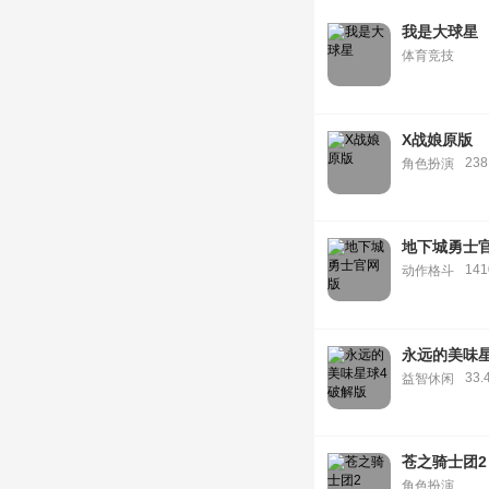
我是大球星
体育竞技
X战娘原版
238
角色扮演
地下城勇士
14
动作格斗
永远的美味
33.
益智休闲
苍之骑士团2
角色扮演