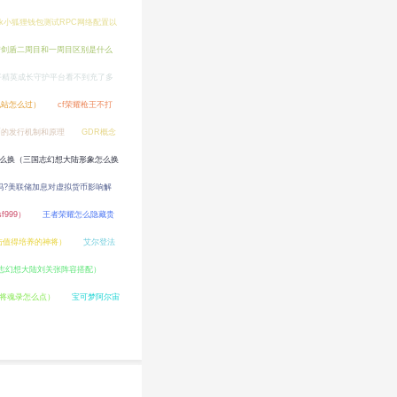
ask小狐狸钱包测试RPC网络配置以
梦剑盾二周目和一周目区别是什么
平精英成长守护平台看不到充了多
电站怎么过）
cf荣耀枪王不打
币的发行机制和原理
GDR概念
么换（三国志幻想大陆形象怎么换
吗?美联储加息对虚拟货币影响解
999）
王者荣耀怎么隐藏贵
陆值得培养的神将）
艾尔登法
志幻想大陆刘关张阵容搭配）
 将魂录怎么点）
宝可梦阿尔宙