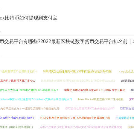
1
kex比特币如何提现到支付宝
1
币交易平台有哪些?2022最新区块链数字货币交易平台排名前十
1
？全球数字货币交易所排名前十
和平精英怎么快速升到40级（和平精英如何快速升到40级）
csgo怎么
是真的吗？比特币害死了多少人
比特派钱包使用教程:币安智能链BSC通过BITHD使用pancake
dnf武器幻
约,以及大部分Token都在用的ERC标准是什么？
电脑怎么用万能钥匙连接wifi？出现感叹号怎么解决
我
oinbase中国人可以注册吗？Coinbase交易平台中国地址入口
TokenPocket钱包连接DOTC使用教程
梦
脑内存不足怎么办？一键清垃圾清理内存最好的软件
CFX是什么币种?CFX币未来价值怎么样?
DEX聚合
究竟怎么样？币威交易所正规吗？
HTX交易所官网资料介绍？HTX交易所app官网最新版下载
王者荣耀杨玉环
侠手游（国内仙侠手游排行）
ADA币总量多少发行量多少？ADA艾达币2025最新消息未来价格预测
GO