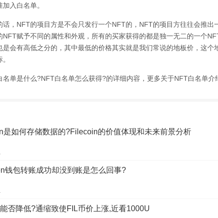
准加入白名单。
话，NFT的项目方是不会只发行一个NFT的，NFT的项目方往往会推出
的NFT赋予不同的属性和外观，所有的买家获得的都是独一无二的一个NF
格也是会有高低之分的，其中最低的价格其实就是我们常说的地板价，这个
标。
白名单是什么?NFT白名单怎么获得?的详细内容，更多关于NFT白名单
coin是如何存储数据的?Filecoin的价值体现和未来前景分析
1
oken钱包转账成功却没到账是怎么回事?
1
费能否降低?通缩致使FIL币价上涨,近看1000U