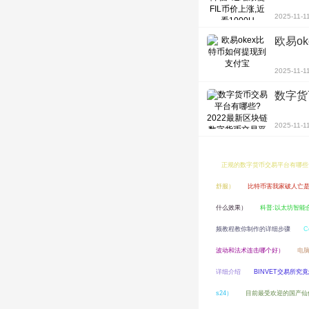
2025-11-1
欧易o
2025-11-1
数字货
2025-11-1
正规的数字货币交易平台有哪些
舒服）
比特币害我家破人亡
什么效果）
科普:以太坊智能合
频教程教你制作的详细步骤
C
波动和法术连击哪个好）
电
详细介绍
BINVET交易所
s24）
目前最受欢迎的国产仙