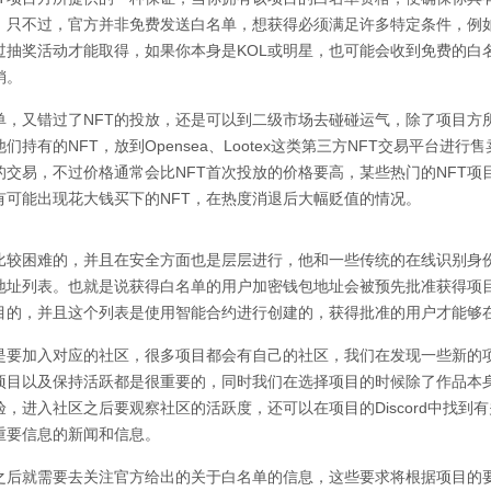
。只不过，官方并非免费发送白名单，想获得必须满足许多特定条件，例
过抽奖活动才能取得，如果你本身是KOL或明星，也可能会收到免费的白
销。
单，又错过了NFT的投放，还是可以到二级市场去碰碰运气，除了项目方
们持有的NFT，放到Opensea、Lootex这类第三方NFT交易平台进
的交易，不过价格通常会比NFT首次投放的价格要高，某些热门的NFT项
有可能出现花大钱买下的NFT，在热度消退后大幅贬值的情况。
比较困难的，并且在安全方面也是层层进行，他和一些传统的在线识别身
地址列表。也就是说获得白名单的用户加密钱包地址会被预先批准获得项
目的，并且这个列表是使用智能合约进行创建的，获得批准的用户才能够
是要加入对应的社区，很多项目都会有自己的社区，我们在发现一些新的
项目以及保持活跃都是很重要的，同时我们在选择项目的时候除了作品本
，进入社区之后要观察社区的活跃度，还可以在项目的Discord中找到
重要信息的新闻和信息。
之后就需要去关注官方给出的关于白名单的信息，这些要求将根据项目的