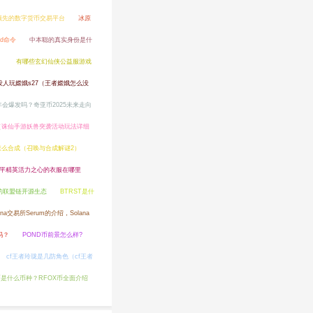
球领先的数字货币交易平台
冰原
d命令
中本聪的真实身份是什
）
有哪些玄幻仙侠公益服游戏
人玩嫦娥s27（王者嫦娥怎么没
5年会爆发吗？奇亚币2025未来走向
（诛仙手游妖兽突袭活动玩法详细
怎么合成（召唤与合成解谜2）
平精英活力之心的衣服在哪里
S的联盟链开源生态
BTRST是什
lana交易所Serum的介绍，Solana
吗？
POND币前景怎么样?
cf王者玲珑是几防角色（cf王者
币是什么币种？RFOX币全面介绍