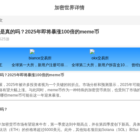
加密世界详情
文
是真的吗？2025年即将暴涨100倍的meme币
525游
biance交易所
okx交易所
王
全球第一大所，新用户注册可得100USDT奖励
全球第二大所，新用户拆盲盒100%中奖，最高价值60000元
吗？2025年即将暴涨100倍的meme币
，2025年被许多投资者视为一个关键的转折点。市场分析和预测显示，2025年可
格有望大幅上涨。与此同时，meme币作为一种特殊的加密货币类别，也受到了市场
及哪些meme币可能在这一年迎来暴涨。
的吗？
025年加密货币市场有望迎来牛市，第一季度达到中期高点，并在第四季度创下新高。具
坊（ETH）的价格将超过6000美元。此外，其他知名项目如Solana（SOL）和Sui