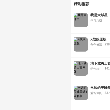
精彩推荐
我是大球星
体育竞技
X战娘原版
238
角色扮演
地下城勇士
14
动作格斗
永远的美味
33.
益智休闲