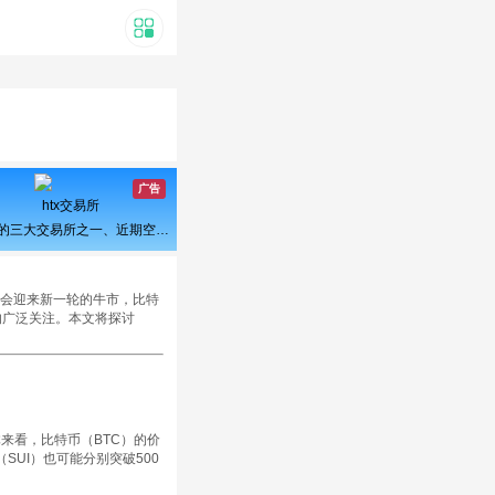
广告
htx交易所
曾经的三大交易所之一、近期空投活动较多，力争重回巅峰
能会迎来新一轮的牛市，比特
的广泛关注。本文将探讨
体来看，比特币（BTC）的价
（SUI）也可能分别突破500