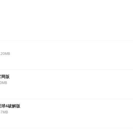
.20MB
官网版
10MB
星球4破解版
47MB