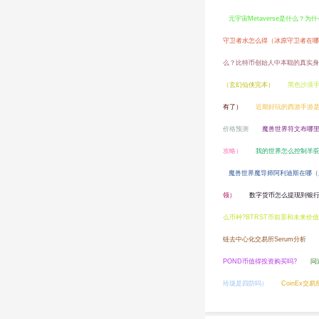
元宇宙Metaverse是什么？为
守卫者水怎么得（冰原守卫者在哪
么？比特币创始人中本聪的真实身
（玄幻仙侠完本）
黑色沙漠
有了）
近期好玩的西游手游
价格预测
魔兽世界符文布哪
攻略）
我的世界怎么控制羊
魔兽世界魔导师阿利迪斯在哪（
领）
数字货币怎么提现到银
么币种?BTRST币前景和未来价
链去中心化交易所Serum分析
POND币值得投资购买吗?
问
玲珑是四防吗）
CoinEx交