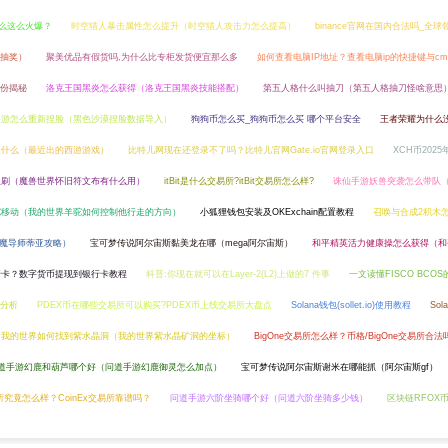
什么这么火爆？
时空猎人暴击属性怎么提升（时空猎人攻击力怎么提高）
binance官网在国内合法吗_全
抽奖）
聚美优品有假货吗,为什么比专柜发货便宜那么多
如何查看电脑IP地址？查看电脑ip的快捷键与cm
份揭秘
洛克王国黑炎怎么获得（洛克王国黑炎技能搭配）
第五人格什么叫抽刀（第五人格抽刀怪啥意思
手游怎么重新捏脸（黑色沙漠捏脸数据导入）
狗狗币怎么买_狗狗币怎么买 哪个平台安全
王者荣耀为什么没
是什么（最近出的西游游戏）
比特儿网现在还登录不了吗？比特儿官网Gate.io官网登录入口
XCH币202
里刷（魔兽世界怀旧符文布有什么用）
itBit是什么交易所?itBit交易所怎么样?
诛仙手游妖兽突袭怎么带队
驼移动（我的世界羊驼如何控制他行走的方向）
小狐狸钱包安装及OKExchain配置教程
召唤与合成2积木
魔导师蒂亚攻略）
宝可梦传说阿尔宙斯黏美龙在哪（mega阿尔宙斯）
和平精英活力健康操怎么获得（和
行卡？数字货币提现到银行卡教程
科普:你现在就可以在Layer-2(L2)上做的7 件事
一文读懂FISCO BCO
值分析
PDEX币在哪些交易所可以购买?PDEX币上线交易所大盘点
Solana钱包(sollet.io)使用教程
So
我的世界如何找到紫水晶洞（我的世界紫水晶矿洞的坐标）
BigOne交易所怎么样？币格/BigOne交易所合法
道手游幻鹿和葫芦哪个好（问道手游幻鹿御灵怎么加点）
宝可梦传说阿尔宙斯谢米在哪能抓（阿尔宙斯gf）
易所究竟怎么样？CoinEx交易所靠谱吗？
问道手游六阶坐骑哪个好（问道六阶坐骑多少钱）
区块链RFOX