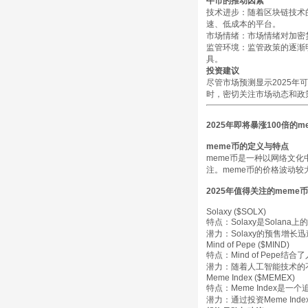
牛市的推动因素
技术进步
：随着区块链技术的
速、低成本的平台。
市场情绪
：市场情绪对加密
监管环境
：监管政策的逐渐
具。
投资建议
尽管市场预测显示2025
时，密切关注市场动态和政
2025年即将暴涨100倍的m
meme币的定义与特点
meme币是一种以网络文化
注。meme币的价格波动
2025年值得关注的meme币
Solaxy ($SOLX)
特点
：Solaxy是Sola
潜力
：Solaxy的预售增
Mind of Pepe ($MIND)
特点
：Mind of Pep
潜力
：随着人工智能技术的不断
Meme Index ($MEMEX)
特点
：Meme Index
潜力
：通过投资Meme I