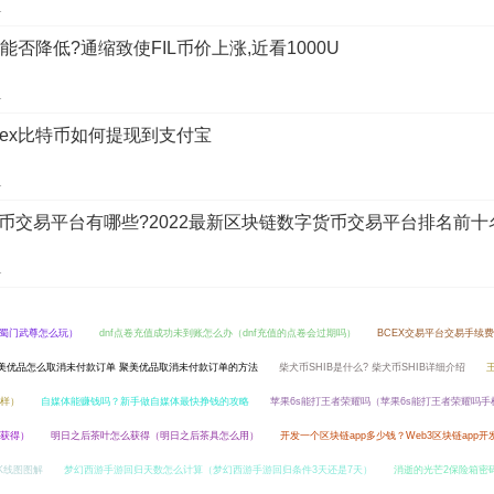
1
费能否降低?通缩致使FIL币价上涨,近看1000U
1
kex比特币如何提现到支付宝
1
币交易平台有哪些?2022最新区块链数字货币交易平台排名前十
1
蜀门武尊怎么玩）
dnf点卷充值成功未到账怎么办（dnf充值的点卷会过期吗）
BCEX交易平台交易手续
美优品怎么取消未付款订单 聚美优品取消未付款订单的方法
柴犬币SHIB是什么? 柴犬币SHIB详细介绍
样）
自媒体能赚钱吗？新手做自媒体最快挣钱的攻略
苹果6s能打王者荣耀吗（苹果6s能打王者荣耀吗手
获得）
明日之后茶叶怎么获得（明日之后茶具怎么用）
开发一个区块链app多少钱？Web3区块链app
K线图图解
梦幻西游手游回归天数怎么计算（梦幻西游手游回归条件3天还是7天）
消逝的光芒2保险箱密