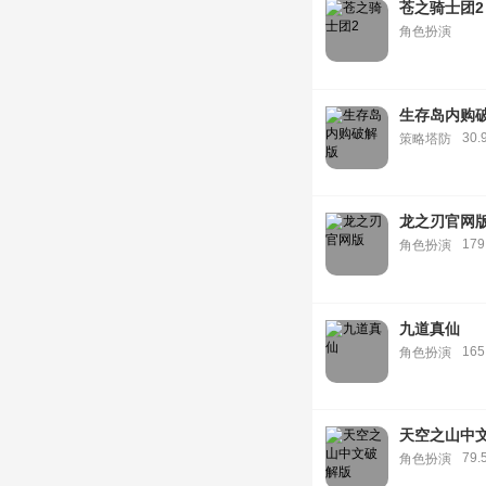
苍之骑士团2
角色扮演
生存岛内购
30.
策略塔防
龙之刃官网
179
角色扮演
九道真仙
165
角色扮演
天空之山中
79.
角色扮演