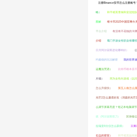
注册Binance安币怎么注册账号
略）
和平精英青铜和皇冠组
图解
维卡币2025中国官网
平台介绍
有没有不花钱的卡
介绍
蜀门手游女性职业有哪些
日月阿尔宙斯进化哪种好）
约最稳的玩法解密
我的世界
运魔法咒语）
比特币根本卖
片墙）
同为女性向游戏（以
怎么升级快）
第五人格怎么
光芒2怎么邀请好友（消逝的光芒
么调节屏幕亮度？笔记本电脑调节
抓（阿尔宙斯双刀）
区块链
拉瑞亚6分仪怎么获得）
豆瓣
右边的密室）
和平精英如何