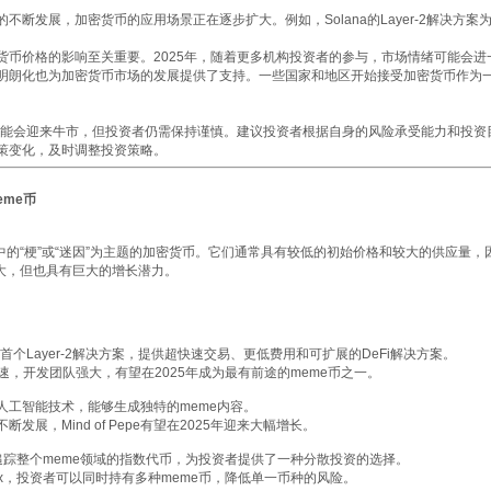
不断发展，加密货币的应用场景正在逐步扩大。例如，Solana的Layer-2解决方案
货币价格的影响至关重要。2025年，随着更多机构投资者的参与，市场情绪可能会进
明朗化也为加密货币市场的发展提供了支持。一些国家和地区开始接受加密货币作为
年可能会迎来牛市，但投资者仍需保持谨慎。建议投资者根据自身的风险承受能力和投资
策变化，及时调整投资策略。
eme币
中的“梗”或“迷因”为主题的加密货币。它们通常具有较低的初始价格和较大的供应量
较大，但也具有巨大的增长潜力。
na上的首个Layer-2解决方案，提供超快速交易、更低费用和可扩展的DeFi解决方案。
长迅速，开发团队强大，有望在2025年成为最有前途的meme币之一。
e结合了人工智能技术，能够生成独特的meme内容。
发展，Mind of Pepe有望在2025年迎来大幅增长。
是一个追踪整个meme领域的指数代币，为投资者提供了一种分散投资的选择。
ndex，投资者可以同时持有多种meme币，降低单一币种的风险。