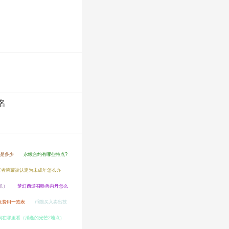
名
费是多少
永续合约有哪些特点?
王者荣耀被认定为未成年怎么办
机）
梦幻西游召唤兽内丹怎么
开发费用一览表
币圈买入卖出技
码在哪里看（消逝的光芒2地点）