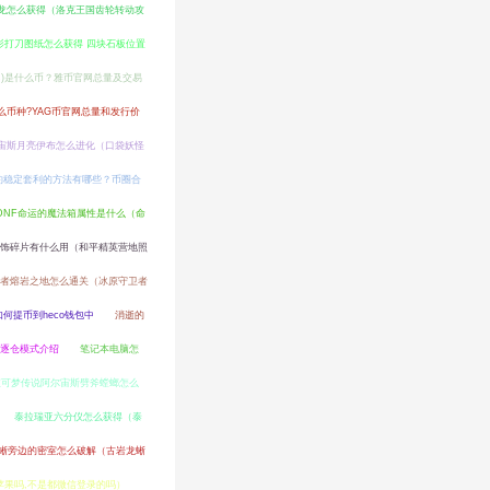
龙怎么获得（洛克王国齿轮转动攻
影打刀图纸怎么获得 四块石板位置
AC)是什么币？雅币官网总量及交易
什么币种?YAG币官网总量和发行价
宙斯月亮伊布怎么进化（口袋妖怪
约稳定套利的方法有哪些？币圈合
DNF命运的魔法箱属性是什么（命
饰碎片有什么用（和平精英营地照
者熔岩之地怎么通关（冰原守卫者
何提币到heco钱包中
消逝的
约逐仓模式介绍
笔记本电脑怎
宝可梦传说阿尔宙斯劈斧螳螂怎么
泰拉瑞亚六分仪怎么获得（泰
蜥旁边的密室怎么破解（古岩龙蜥
果吗,不是都微信登录的吗）