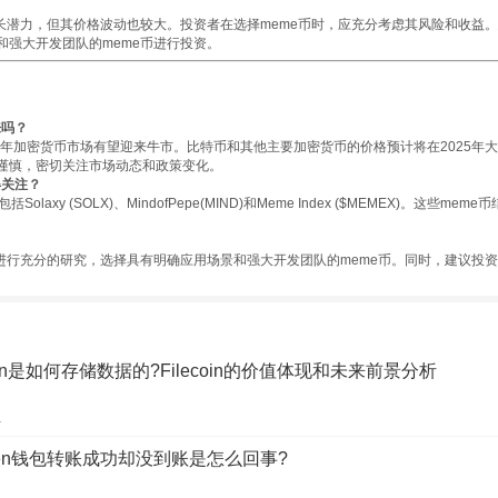
增长潜力，但其价格波动也较大。投资者在选择meme币时，应充分考虑其风险和收益
和强大开发团队的meme币进行投资。
来吗？
5年加密货币市场有望迎来牛市。比特币和其他主要加密货币的价格预计将在2025年
谨慎，密切关注市场动态和政策变化。
得关注？
Solaxy (SOLX)、MindofPepe(MIND)和Meme Index ($MEMEX)。这些
应进行充分的研究，选择具有明确应用场景和强大开发团队的meme币。同时，建议投
coin是如何存储数据的?Filecoin的价值体现和未来前景分析
1
oken钱包转账成功却没到账是怎么回事?