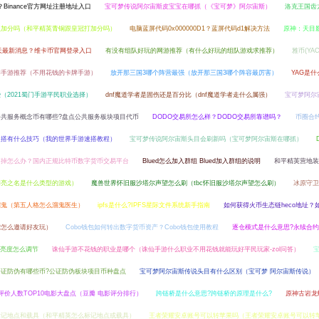
？Binance官方网址注册地址入口
宝可梦传说阿尔宙斯皮宝宝在哪抓（《宝可梦》阿尔宙斯）
洛克王国齿
队加分吗（和平精英青铜跟皇冠打加分吗）
电脑蓝屏代码0x000000D1？蓝屏代码d1解决方法
原神：天目
今天最新消息？维卡币官网登录入口
有没有组队好玩的网游推荐（有什么好玩的组队游戏求推荐）
雅币(Y
牌手游推荐（不用花钱的卡牌手游）
放开那三国3哪个阵营最强（放开那三国3哪个阵容最厉害）
YAG是
（2021蜀门手游平民职业选择）
dnf魔道学者是固伤还是百分比（dnf魔道学者走什么属强）
宝可梦阿尔
公共服务概念币有哪些?盘点公共服务板块项目代币
DODO交易所怎么样？DODO交易所靠谱吗？
币圈合
速搭有什么技巧（我的世界手游速搭教程）
宝可梦传说阿尔宙斯头目会刷新吗（宝可梦阿尔宙斯在哪抓）
不掉怎么办？国内正规比特币数字货币交易平台
Blued怎么加入群组 Blued加入群组的说明
和平精英营地装
闪亮之名是什么类型的游戏）
魔兽世界怀旧服沙塔尔声望怎么刷（tbc怀旧服沙塔尔声望怎么刷）
冰原守卫
溜鬼（第五人格怎么溜鬼医生）
ipfs是什么?IPFS星际文件系统新手指南
如何获得火币生态链heco地址？如
2怎么邀请好友玩）
Cobo钱包如何转出数字货币资产？Cobo钱包使用教程
逐仓模式是什么意思?永续合
亮度怎么调节
诛仙手游不花钱的职业是哪个（诛仙手游什么职业不用花钱就能玩好平民玩家-zol问答）
公证防伪有哪些币?公证防伪板块项目币种盘点
宝可梦阿尔宙斯传说头目有什么区别（宝可梦 阿尔宙斯传说）
评价人数TOP10电影大盘点（豆瓣 电影评分排行）
跨链桥是什么意思?跨链桥的原理是什么?
原神古岩龙
标记地点和载具（和平精英怎么标记地点或载具）
王者荣耀安卓账号可以转苹果吗（王者荣耀安卓账号可以转苹