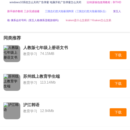
windows10系统怎么关闭广告弹窗 电脑开机广告弹窗怎么关闭
比特派钱包使用教程：BITHD
新手操作教程 三步完成创建
三国志幻想大陆最强阵营（三国志幻想大陆最强队伍）
第五人
格 佛系会封号吗（第五人格佛系违规游戏吗）
kraken是什么交易所？Kraken怎么交易
同类推荐
人教版七年级上册语文书
74.15MB
教育学习
下载
苏州线上教育学生端
113.14Mb
教育学习
下载
沪江韩语
12.94Mb
教育学习
下载