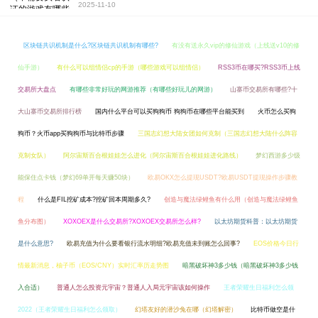
2025-11-10
区块链共识机制是什么?区块链共识机制有哪些?
有没有送永久vip的修仙游戏（上线送v10的修
仙手游）
有什么可以组情侣cp的手游（哪些游戏可以组情侣）
RSS3币在哪买?RSS3币上线
交易所大盘点
有哪些非常好玩的网游推荐（有哪些好玩儿的网游）
山寨币交易所有哪些?十
大山寨币交易所排行榜
国内什么平台可以买狗狗币 狗狗币在哪些平台能买到
火币怎么买狗
狗币？火币app买狗狗币与比特币步骤
三国志幻想大陆女团如何克制（三国志幻想大陆什么阵容
克制女队）
阿尔宙斯百合根娃娃怎么进化（阿尔宙斯百合根娃娃进化路线）
梦幻西游多少级
能保住点卡钱（梦幻69单开每天赚50块）
欧易OKX怎么提现USDT?欧易USDT提现操作步骤教
程
什么是FIL挖矿成本?挖矿回本周期多久?
创造与魔法绿鲤鱼有什么用（创造与魔法绿鲤鱼
鱼分布图）
XOXOEX是什么交易所?XOXOEX交易所怎么样?
以太坊期货科普：以太坊期货
是什么意思?
欧易充值为什么要看银行流水明细?欧易充值未到账怎么回事?
EOS价格今日行
情最新消息，柚子币（EOS/CNY）实时汇率历走势图
暗黑破坏神3多少钱（暗黑破坏神3多少钱
入合适）
普通人怎么投资元宇宙？普通人入局元宇宙该如何操作
王者荣耀生日福利怎么领
2022（王者荣耀生日福利怎么领取）
幻塔友好的潜沙兔在哪（幻塔解密）
比特币做空是什