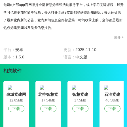
党建e支部app官网版是全新智慧党组织活动服务平台，线上学习党建课程，展开
学习也将更加的简单容易，每天打开党建e支部都能获得新知识呢；每天还提供
了最新党内新闻公告，党内新闻信息全部都是第一时间收录上的，全部都是最新
热点党建要闻以及党务信息报告。
软件特色
展开 +
1、支持在线浏览各种党政新闻资讯，能比较完整的了解党的新政策，对学习的
新知识也需要进行巩固，这样才能了解的更加深刻一点
平台：
安卓
更新：
2025-11-10
2、不同的党建教育栏目会给大家提供不一样的党建服务，不同的党建教育活动
版本：
1.5.0
语言：
中文版
也是可以参与进来的，这也更好的丰富了大家的生活;
相关软件
3、界面还会根据你的积分以及贡献来做出排名，有个人排名、支部排名。新用
户注册流程简单，三步即可一键登录开启学习;
4、通过标准数字化信息工具，实现党建工作的规范化/制度化/长效化/智能化;网
上学习的方式值得推荐!也背胶新颖有趣;
泉城党建网
北控智慧党
智慧党建
石油党建
建
软件功能
12.65MB
17.54MB
17.5MB
46.58MB
1、党课对每一位党员都是有学习必要的。丰富的党课让党员活动可以参与进
下载
下载
下载
下载
去，党建e支部让党员的生活也会丰富多彩;
2、软件也是面向群众，党员，集咨询外宣，带给你最棒的综合工具服务，党建e