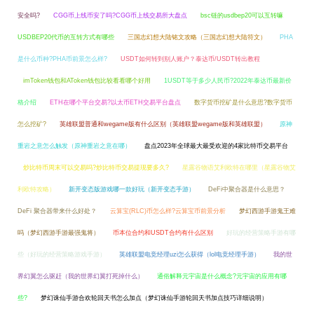
安全吗?
CGG币上线币安了吗?CGG币上线交易所大盘点
bsc链的usdbep20可以互转嘛
USDBEP20代币的互转方式有哪些
三国志幻想大陆铭文攻略（三国志幻想大陆符文）
PHA
是什么币种?PHA币前景怎么样?
USDT如何转到别人账户？泰达币/USDT转出教程
imToken钱包和AToken钱包比较看看哪个好用
1USDT等于多少人民币?2022年泰达币最新价
格介绍
ETH在哪个平台交易?以太币ETH交易平台盘点
数字货币挖矿是什么意思?数字货币
怎么挖矿?
英雄联盟普通和wegame版有什么区别（英雄联盟wegame版和英雄联盟）
原神
重岩之意怎么触发（原神重岩之意在哪）
盘点2023年全球最大最受欢迎的4家比特币交易平台
炒比特币周末可以交易吗?炒比特币交易提现要多久?
星露谷物语艾利欧特在哪里（星露谷物艾
利欧特攻略）
新开变态版游戏哪一款好玩（新开变态手游）
DeFi中聚合器是什么意思？
DeFi 聚合器带来什么好处？
云算宝(RLC)币怎么样?云算宝币前景分析
梦幻西游手游鬼王难
吗（梦幻西游手游最强鬼将）
币本位合约和USDT合约有什么区别
好玩的经营策略手游有哪
些（好玩的经营策略游戏手游）
英雄联盟电竞经理uzi怎么获得（lol电竞经理手游）
我的世
界幻翼怎么驱赶（我的世界幻翼打死掉什么）
通俗解释元宇宙是什么概念?元宇宙的应用有哪
些?
梦幻诛仙手游合欢轮回天书怎么加点（梦幻诛仙手游轮回天书加点技巧详细说明）