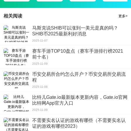
支部让你可以有更棒的学习资源服务;
3、对党员自身也是非常有价值的，开展党建教育并非一朝一夕的事，需要每一
相关阅读
更多>
位党员们坚持接受教育;
4、能你能实时体验最新的主题党日活动，参与新项目，展开最棒的课程学习过
马斯克说SHIB可以涨到一美元是真的吗？
SHIB币2025最新利好消息
程，和小伙伴们互动学习不孤单;
软件评测
2025-11-07
界面清晰排版整洁以及优质的进行讯息的推送，丰富的类型能够让您很好的与党
赛车手游TOP10盘点（赛车手游排行榜2021
建相关的资讯与动态;
前十名）
2025-11-09
币安交易所合约怎么开户？币安交易所交易流
程
2025-11-08
比特儿Gate.io最新版本更新内容，Gate.io官网
比特网App官方入口
2025-11-09
不需要实名认证的游戏有哪些（不需要实名认
证的游戏有哪些2023）