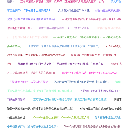
最新）
王者荣耀碎片商店多久更新一次2022（王者荣耀碎片商店多久更新一次?）
柴犬币在
哪里购买?SHIB币在哪个交易所买卖?
一文读懂为什么要挖Chia奇亚
创造与魔法疯疯兔进阶
资质（创造与魔法疯疯兔进阶资质表最新）
宝可梦传说阿尔宙斯卡比兽头目怎么抓（皮卡丘和阿
尔宙斯打架在哪一集）
复古怀旧手游排行榜第一名：《传奇3光通版》
比特币做多和做空是
什么意思?比特币做多做空怎么操作
dnf武器幻化该怎么做-武器幻化方法介绍（dnf武器幻化怎么
弄要花钱吗）
王者荣耀一个月可以获得多少紫星币（王者多少钱一个紫星币）
JustSwap交
易所是全球第二大交易所吗？JustSwap交易所排名
两款超好用的翻译软件,每一款都很好用
吗）
梦幻西游召唤兽内丹可以更换吗（梦幻西游召唤兽更换内丹后内丹怎么升级）
消逝的光
芒主分流阀怎么进（消逝的光芒主流阀门）
dnf奶妈守护珠怎么选（dnf奶妈守护珠选择2023）
区块链技术解密，从零认识区块链
区块链bsv币是什么币？BSV是什么币主流币吗？
诛仙
手游炼器怎么提高成功率（诛仙手游炼器技巧百分百成功）
不花钱也好玩的手机网页游戏（不用
花钱的网页游戏）
宝可梦传说阿尔宙斯小磁怪在哪抓（精灵宝可梦阿尔宙斯在哪抓）
问道手
游首饰属性怎么转换（问道手游首饰属性转换怎么得力量）
创造与魔法咬金白虎如何合成（创造
与魔法破金白虎）
Coinsbit是什么交易所？Coinsbit交易所全面介绍
传奇霸业手游道士职业
小规模团战打法（传奇霸业手游道士怎么玩）
Web3知识科普:什么是多签钱包?多签钱包真的就