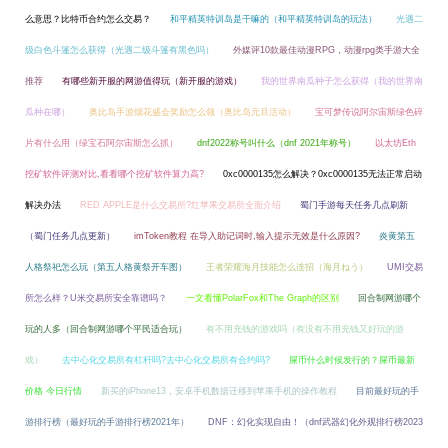
么意思？比特币合约怎么交易？
和平精英特训岛是干嘛的（和平精英特训岛的玩法）
光遇二
级白色斗篷怎么获得（光遇二级斗篷有黑色吗）
外媒评10款最佳动漫RPG，动漫rpg类手游大全
推荐
有哪些新开服的网游值得玩（新开服的游戏）
我的世界南瓜种子怎么获得（我的世界南
瓜种在哪）
奥比岛手游烟花盛会奖励怎么领（奥比岛元旦活动）
宝可梦传说阿尔宙斯绿色碎
片有什么用（绿宝石阿尔宙斯怎么抓）
dnf2022称号叫什么（dnf 2021年称号）
以太坊Eth
挖矿软件评测对比,看看哪个挖矿软件算力高?
0xc0000135怎么解决？0xc0000135无法正常启动
解决办法
RED APPLE是什么交易所?红苹果交易所全面介绍
蜀门手游每天任务几点刷新
（蜀门任务几点更新）
imToken教程 在导入助记词时,输入提示无效是什么原因?
炎黄第五
人格祭祀怎么玩（第五人格黄祭开车图）
王者荣耀海月技能怎么连招（海月ねう）
UMI交易
所怎么样？U米交易所安全靠谱吗？
一文看懂PolarFox和The Graph的区别
回合制网游哪个
玩的人多（回合制网游哪个平民适合玩）
有不用充钱的游戏吗（有没有不用充钱又好玩的游
戏）
去中心化交易所有杠杆吗?去中心化交易所有合约吗?
屎币什么时候发行的？屎币最新
价格 今日行情
新买的iPhone13，安卓手机数据迁移到苹果手机的操作教程
目前最好玩的手
游排行榜（最好玩的手游排行榜2021年）
DNF：幻化实现自由！（dnf武器幻化外观排行榜2023