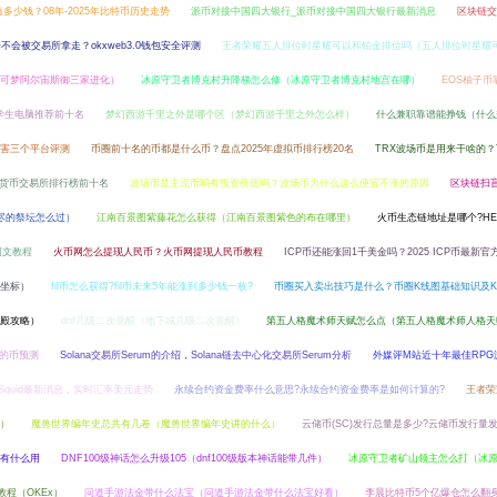
多少钱？08年-2025年比特币历史走势
派币对接中国四大银行_派币对接中国四大银行最新消息
区块链交
包会不会被交易所拿走？okxweb3.0钱包安全评测
王者荣耀五人排位时星耀可以和铂金排位吗（五人排位时星耀
可梦阿尔宙斯御三家进化）
冰原守卫者博克村升降梯怎么修（冰原守卫者博克村地宫在哪）
EOS柚子币
学生电脑推荐前十名
梦幻西游千里之外是哪个区（梦幻西游千里之外怎么样）
什么兼职靠谱能挣钱（什么
厉害三个平台评测
币圈前十名的币都是什么币？盘点2025年虚拟币排行榜20名
TRX波场币是用来干啥的？
货币交易所排行榜前十名
波场币是主流币吗有投资价值吗？波场币为什么这么便宜不涨的原因
区块链扫
无尽的祭坛怎么过）
江南百景图紫藤花怎么获得（江南百景图紫色的布在哪里）
火币生态链地址是哪个?HE
图文教程
火币网怎么提现人民币？火币网提现人民币教程
ICP币还能涨回1千美金吗？2025 ICP币最新
坐标）
fil币怎么获得?fil币未来5年能涨到多少钱一枚?
币圈买入卖出技巧是什么？币圈K线图基础知识及
殿攻略）
dnf几级二次觉醒（地下城几级二次觉醒）
第五人格魔术师天赋怎么点（第五人格魔术师人格天
倍的币预测
Solana交易所Serum的介绍，Solana链去中心化交易所Serum分析
外媒评M站近十年最佳RP
Squid最新消息，实时汇率美元走势
永续合约资金费率什么意思?永续合约资金费率是如何计算的?
王者荣
）
魔兽世界编年史总共有几卷（魔兽世界编年史讲的什么）
云储币(SC)发行总量是多少?云储币发行量
有什么用
DNF100级神话怎么升级105（dnf100级版本神话能带几件）
冰原守卫者矿山领主怎么打（冰
用教程（OKEx）
问道手游法金带什么法宝（问道手游法金带什么法宝好看）
李晨比特币5个亿爆仓怎么翻