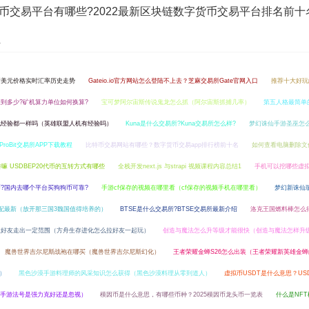
币交易平台有哪些?2022最新区块链数字货币交易平台排名前十
1
新美元价格实时汇率历史走势
Gateio.io官方网站怎么登陆不上去？芝麻交易所Gate官网入口
推荐十大好玩
到多少?矿机算力单位如何换算?
宝可梦阿尔宙斯传说鬼龙怎么抓（阿尔宙斯抓捕几率）
第五人格最简单
机经验都一样吗（英雄联盟人机有经验吗）
Kuna是什么交易所?Kuna交易所怎么样?
梦幻诛仙手游圣巫怎
ProBit交易所APP下载教程
比特币交易网站有哪些？数字货币交易app排行榜前十名
如何查看电脑删除文
互转嘛 USDBEP20代币的互转方式有哪些
全栈开发next.js 与strapi 视频课程内容总结1
手机可以挖哪些虚拟
?国内去哪个平台买狗狗币可靠?
手游cf保存的视频在哪里看（cf保存的视频手机在哪里看）
梦幻新诛仙
配最新（放开那三国3魏国值得培养的）
BTSE是什么交易所?BTSE交易所最新介绍
洛克王国燃料棒怎么
让好友走出一定范围（方舟生存进化怎么拉好友一起玩）
创造与魔法怎么升等级才能很快（创造与魔法怎样升
魔兽世界吉尔尼斯战袍在哪买（魔兽世界吉尔尼斯幻化）
王者荣耀金蝉S26怎么出装（王者荣耀新英雄金
5）
黑色沙漠手游料理师的风采知识怎么获得（黑色沙漠料理从零到道人）
虚拟币USDT是什么意思？U
手游法号是强力克好还是忽视）
模因币是什么意思，有哪些币种？2025模因币龙头币一览表
什么是NF