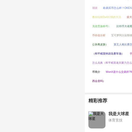
现状
欧易买币怎么样？OKE
教你玩转Defi行情的方法
柴犬
充值贵族称号）
比特币大佬
币价值分析
宝可梦阿尔宙斯
公孙离皮肤）
第五人格比赛
（和平精英特训岛赛车场）
怎么兑换（和平精英老兵聚力怎么
币简介
WenX是什么交易所?
西会变吗）
精彩推荐
我是大球星
体育竞技