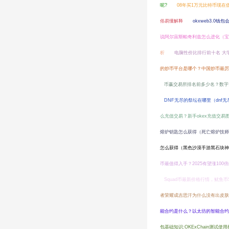
呢?
08年买1万元比特币现在值
俗易懂解释
okxweb3.0钱
说阿尔宙斯帕奇利兹怎么进化（宝
析
电脑性价比排行前十名 大
的炒币平台是哪个？中国炒币最
币赢交易所排名前多少名？数字
DNF无尽的祭坛在哪里（dnf
么充值交易？新手okex充值交易
熔炉钥匙怎么获得（死亡熔炉技师
怎么获得（黑色沙漠手游黑石块神
币最值得入手？2025有望涨100
Squad币最新价格行情，鱿鱼币
者荣耀成吉思汗为什么没有出皮肤
能合约是什么？以太坊的智能合约
包基础知识:OKExChain测试使