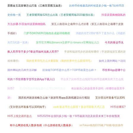
景图金玉花首簪怎么打造（江南百景图玉如意）
比特币价格最高的时候是多少钱一枚?比特币历
史价格一览
王者荣耀周瑜S26怎么出装（王者荣耀周瑜2020最强出装）
抖音设置购物隐私的
方法步骤-抖音如何设置购物隐私
第五人格宿伞之魂带什么才好看（第五人格宿伞之魂哪个皮肤
手感好）
门罗币(MONERO)钱包生成超详细教程
消逝的光芒2滑铲用不了是为什么（消逝的
光芒2武器一览表）
安币官方网站|binance交易平台-binance官网地址入口
今天的泰达币兑
换人民币等于多少?泰达币如何兑换人民币?
手游和端游同步的游戏有哪些（手游跟端游互通的游
戏有哪些）
我的世界羽毛怎么大量获取（我的世界中怎么获得羽毛）
如何上国外网站？访问
国外网站的几种方法详解
区块链TOP币是什么币？TOP币前景怎么样？
币世界App是哪个公
司的？币世界数字货币交易App下载入口
平台关了比特币怎么找回?比特币交易网关闭了怎么找
到币?
ELON币合约地址是什么?ELON币简介
有比较良心的放置类手游吗（有哪些放置类手
游）
国庆杭州旅游攻略怎么做？旅游常用app及路线建议出行规划
艾尔登法环装备可以买吗
（艾尔登法环装备可以买吗知乎）
usdt/泰达币怎么获得？泰达币获取方式汇总
HI币在哪买?
HI币上线交易所盘点
fil币2025年会涨到多少钱一枚？fil币最新消息及前景未来三年价格预测
有什么网游在线人数多热闹（什么游戏在线人数最多）
imToken钱包EOS账户转账/收款操作