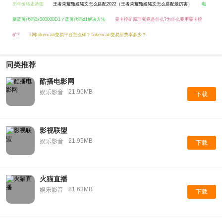
历年价格走势图
王者荣耀甄姬铭文怎么搭配2022（王者荣耀甄姬铭文怎么搭配最厉害）
电
脑蓝屏代码0x000000D1？蓝屏代码d1解决方法
显卡挖矿原理究竟是什么?为什么要用显卡挖
矿?
T网tokencan交易平台怎么样？Tokencan交易所费率多少？
同类推荐
酷播电影网
21.95MB
娱乐影音
下载
影视联盟
21.95MB
娱乐影音
下载
火猫直播
81.63MB
娱乐影音
下载