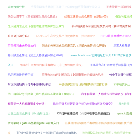
未来价值分析
币蛋官网无法登录打不开了？Coinegg币蛋官网登录入口
王者荣耀生日福利皮
肤怎么用不了（王者荣耀生日怎么设置）
幻塔艾达骑士怎么获得（幻塔a-03）
创造与魔法精
烹大乱炖怎么做（创造与魔法精炼炉怎么做?）
和平精英青铜和皇冠组队加分吗（和平精英青铜
跟皇冠打加分吗）
DOTC去中心化交易平台使用教程：授权DAPP
FIRO是什么币种?FIRO
币前景和未来价值如何
消逝的光芒怎么关闭麦克风（消逝的光芒 怎么开麦）
第五人格酿酒
师天赋怎么加点（第五人格调酒师加点2020）
www.huobi.com官网地址打不开？HTX官网登录
入口
目前冷门又挣钱的职业有哪些（冷门挣钱项目排行）
有哪些良心好玩网游手游推荐（好
玩的网游排行榜手机）
币圈合约如何判断涨跌？10U币圈合约最稳的玩法
传奇手游哪个好玩
耐玩不烧钱的（传奇手游哪款好玩）
手机模拟器排行 最好用的模拟器排行榜
和平精英头上
的王牌印记怎么隐藏（和平精英能不能隐藏王牌印记）
和平精英第一人称镜头视野调多少（和平
精英第一人称视野调多少合适）
比特币做多好还是做空好?比特币如何做多做空?
魔兽世界
山脉之血怎么获得（tbc山脉之血）
CF幻神在哪里买（cf幻神在哪里买最便宜）
gate.io交易
所可靠吗？gate.io交易所gate.io官网入口
区块链跨链&侧链币有哪些?跨链&侧链板块项目代币盘
点
TP钱包是什么钱包？一文玩转TokenPocket钱包
狗狗币2017年的走势图，狗狗币近十年