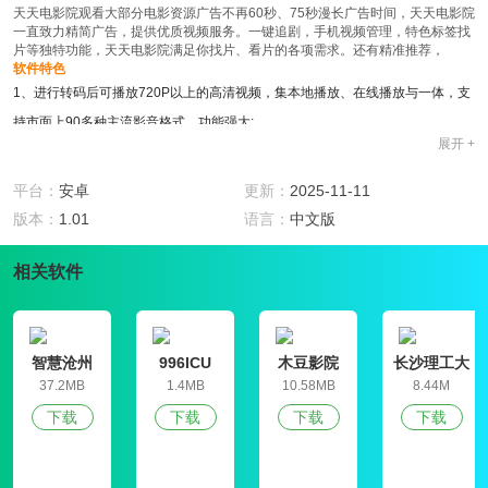
天天电影院观看大部分电影资源广告不再60秒、75秒漫长广告时间，天天电影院
一直致力精简广告，提供优质视频服务。一键追剧，手机视频管理，特色标签找
片等独特功能，天天电影院满足你找片、看片的各项需求。还有精准推荐，
软件特色
1、进行转码后可播放720P以上的高清视频，集本地播放、在线播放与一体，支
持市面上90多种主流影音格式，功能强大;
展开 +
2、“视频!”在您手机的日常使用中将变得越来越重要，让您充分享受手机视频带
给您的快乐，并且支持安卓苹果多种终端！
平台：
安卓
更新：
2025-11-11
3、拥有海量最新免费电影、综艺、电视剧、最新动漫、娱乐八卦，幽默搞笑。
版本：
1.01
语言：
中文版
系统会智能推荐你喜欢的视频以及电影，电视剧等等;
4、特有的预存技术，让看片不卡顿，极速点播，看片很流畅。超大海报浏览，
相关软件
一键快捷播放，支持收藏夹与历史播放。
软件功能
1、国外的影视视频还分为欧美影视、日韩风格、东南亚影视作品等，天天电影
智慧沧州
996ICU
木豆影院
长沙理工大
院总有一款影视类型是你喜欢的，
学就业信息
37.2MB
1.4MB
10.58MB
8.44M
网学生信息
2、只有你想不到的，没有你看不到，高清资源流畅播放，体验极致的视听盛
下载
下载
下载
下载
管理平台
宴，你想看影视视频，都可以在这里搜索得到；
3、是一款汇集全网免费视频的软件，资源众多是一款汇集全网免费视频的软