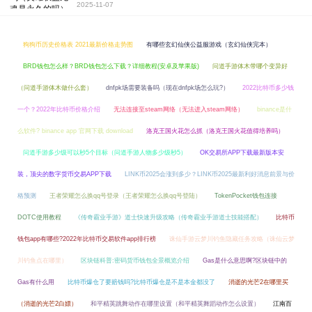
2025-11-07
狗狗币历史价格表 2021最新价格走势图
有哪些玄幻仙侠公益服游戏（玄幻仙侠完本）
BRD钱包怎么样？BRD钱包怎么下载？详细教程(安卓及苹果版)
问道手游体木带哪个变异好
（问道手游体木做什么套）
dnfpk场需要装备吗（现在dnfpk场怎么玩?）
2022比特币多少钱
一个？2022年比特币价格介绍
无法连接至steam网络（无法进入steam网络）
binance是什
么软件? binance app 官网下载 download
洛克王国火花怎么抓（洛克王国火花值得培养吗）
问道手游多少级可以秒5个目标（问道手游人物多少级秒5）
OK交易所APP下载最新版本安
装，顶尖的数字货币交易APP下载
LINK币2025会涨到多少？LINK币2025最新利好消息前景与价
格预测
王者荣耀怎么换qq号登录（王者荣耀怎么换qq号登陆）
TokenPocket钱包连接
DOTC使用教程
《传奇霸业手游》道士快速升级攻略（传奇霸业手游道士技能搭配）
比特币
钱包app有哪些?2022年比特币交易软件app排行榜
诛仙手游云梦川钓鱼隐藏任务攻略（诛仙云梦
川钓鱼点在哪里）
区块链科普:密码货币钱包全景概览介绍
Gas是什么意思啊?区块链中的
Gas有什么用
比特币爆仓了要赔钱吗?比特币爆仓是不是本金都没了
消逝的光芒2在哪里买
（消逝的光芒2白嫖）
和平精英跳舞动作在哪里设置（和平精英舞蹈动作怎么设置）
江南百