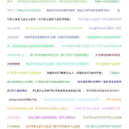
教程
梦幻西游乾坤盘对抗赛每周几举行（梦幻西游乾坤盘5开玩法）
电脑nvidia控制面板打
不开？三种解决方法轻松搞定
浅谈各大职业利弊与推荐（热血江湖手游职业推荐2021）
元
气骑士爆裂飞盾怎么获得（元气骑士爆裂飞盾获得视频）
TRC20是什么意思？TRC20和ERC20
有什么区别
最全imtoken钱包使用教程,imtoken钱包如何使用?
什么是Filecoin"掉算力",为什
么会发生?
问道手游法宝相性有什么用（问道中法宝的相性）
无线路由器怎么连接安装和设
置（无线路由器怎么连接安装和设置网络）
比特币期货在哪个交易所上市？BTC比特币期货交易
所app官网入口
蜀门手游奇缘祈福怎么玩（蜀门手游+7女娲祈福袋）
火火钱包创建HD钱包
并使用教程
诛仙手游诛仙剑怎么使用（诛仙手游中的剑玉在哪里弄）
写小说的软件app哪个
好?推荐5个精选写小说的软件
消逝的光芒2断桥怎么上（消逝的光芒2如何开锁）
三国志幻
想大陆战魂怎么洗属性（三国志幻想大陆战魂属性洗练）
国外摄影网站有哪些？摄影系老师推荐
的120个摄影网站
IPL是什么币种?IPL币前景和未来价值介绍
和平精英内部版本区别大吗？
（pubgmobile内测版介绍）
艾尔登法环是联机走剧情吗（steam艾尔登法环）
和平精英3周
年安全区探测器怎么用（和平精英安全检测怎么通过）
dnf黑刀暗月怎么获得（dnf100级黑刀暗
月怎么获得）
深空之眼怎么移动集装箱（深空之眼钥从）
CHZ币怎么买?CHZ币买入交易操
作步骤教程
比特币爆仓是什么意思？数字货币爆仓什么意思
EGT是什么币种?EGT币前景和