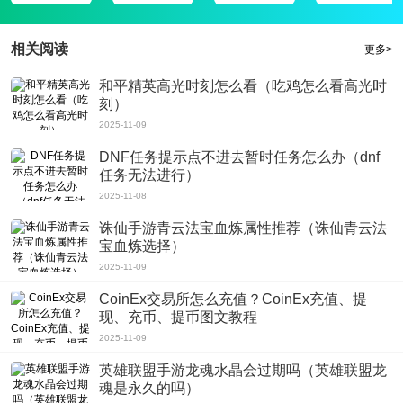
件，资源众多，这里精选海内外影视剧作及精彩花絮;
4、任何兴趣爱好、任何年龄阶层的电影爱好者，都能在这里找到心中想看的那
相关阅读
更多>
部电影，高清播放高速下载，
软件评测
和平精英高光时刻怎么看（吃鸡怎么看高光时
你可以在线轻松享受最完美的线上视频播放追剧体验，还可以智能搜索，同时还
刻）
有超多优质的观看内容带来，给你推荐优秀的影片;
2025-11-09
版本更新的内容
DNF任务提示点不进去暂时任务怎么办（dnf
1、提升下载速度，提高下载成功率，
任务无法进行）
2、革新了下载机制，并支持多种格式的视频下载;
2025-11-08
3、优化前贴广告显示策略;
诛仙手游青云法宝血炼属性推荐（诛仙青云法
宝血炼选择）
2025-11-09
CoinEx交易所怎么充值？CoinEx充值、提
现、充币、提币图文教程
2025-11-09
英雄联盟手游龙魂水晶会过期吗（英雄联盟龙
魂是永久的吗）