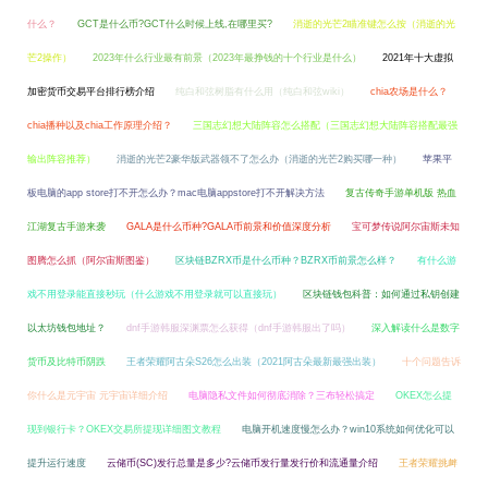
什么？
GCT是什么币?GCT什么时候上线,在哪里买?
消逝的光芒2瞄准键怎么按（消逝的光
芒2操作）
2023年什么行业最有前景（2023年最挣钱的十个行业是什么）
2021年十大虚拟
加密货币交易平台排行榜介绍
纯白和弦树脂有什么用（纯白和弦wiki）
chia农场是什么？
chia播种以及chia工作原理介绍？
三国志幻想大陆阵容怎么搭配（三国志幻想大陆阵容搭配最强
输出阵容推荐）
消逝的光芒2豪华版武器领不了怎么办（消逝的光芒2购买哪一种）
苹果平
板电脑的app store打不开怎么办？mac电脑appstore打不开解决方法
复古传奇手游单机版 热血
江湖复古手游来袭
GALA是什么币种?GALA币前景和价值深度分析
宝可梦传说阿尔宙斯未知
图腾怎么抓（阿尔宙斯图鉴）
区块链BZRX币是什么币种？BZRX币前景怎么样？
有什么游
戏不用登录能直接秒玩（什么游戏不用登录就可以直接玩）
区块链钱包科普：如何通过私钥创建
以太坊钱包地址？
dnf手游韩服深渊票怎么获得（dnf手游韩服出了吗）
深入解读什么是数字
货币及比特币阴跌
王者荣耀阿古朵S26怎么出装（2021阿古朵最新最强出装）
十个问题告诉
你什么是元宇宙 元宇宙详细介绍
电脑隐私文件如何彻底消除？三布轻松搞定
OKEX怎么提
现到银行卡？OKEX交易所提现详细图文教程
电脑开机速度慢怎么办？win10系统如何优化可以
提升运行速度
云储币(SC)发行总量是多少?云储币发行量发行价和流通量介绍
王者荣耀挑衅