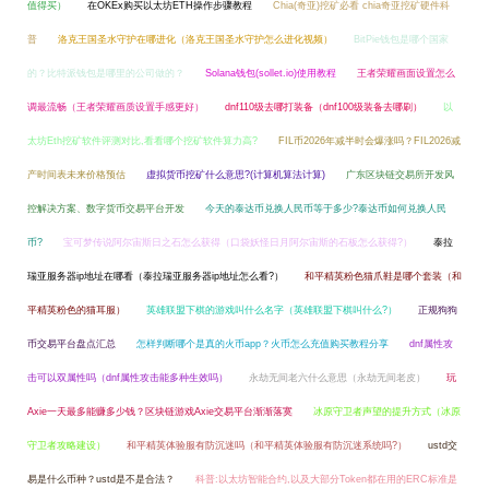
值得买）
在OKEx购买以太坊ETH操作步骤教程
Chia(奇亚)挖矿必看 chia奇亚挖矿硬件科
普
洛克王国圣水守护在哪进化（洛克王国圣水守护怎么进化视频）
BitPie钱包是哪个国家
的？比特派钱包是哪里的公司做的？
Solana钱包(sollet.io)使用教程
王者荣耀画面设置怎么
调最流畅（王者荣耀画质设置手感更好）
dnf110级去哪打装备（dnf100级装备去哪刷）
以
太坊Eth挖矿软件评测对比,看看哪个挖矿软件算力高?
FIL币2026年减半时会爆涨吗？FIL2026减
产时间表未来价格预估
虚拟货币挖矿什么意思?(计算机算法计算)
广东区块链交易所开发风
控解决方案、数字货币交易平台开发
今天的泰达币兑换人民币等于多少?泰达币如何兑换人民
币?
宝可梦传说阿尔宙斯日之石怎么获得（口袋妖怪日月阿尔宙斯的石板怎么获得?）
泰拉
瑞亚服务器ip地址在哪看（泰拉瑞亚服务器ip地址怎么看?）
和平精英粉色猫爪鞋是哪个套装（和
平精英粉色的猫耳服）
英雄联盟下棋的游戏叫什么名字（英雄联盟下棋叫什么?）
正规狗狗
币交易平台盘点汇总
怎样判断哪个是真的火币app？火币怎么充值购买教程分享
dnf属性攻
击可以双属性吗（dnf属性攻击能多种生效吗）
永劫无间老六什么意思（永劫无间老皮）
玩
Axie一天最多能赚多少钱？区块链游戏Axie交易平台渐渐落寞
冰原守卫者声望的提升方式（冰原
守卫者攻略建设）
和平精英体验服有防沉迷吗（和平精英体验服有防沉迷系统吗?）
ustd交
易是什么币种？ustd是不是合法？
科普:以太坊智能合约,以及大部分Token都在用的ERC标准是