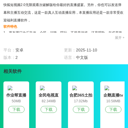
快狐短视频2.0无限观看次破解版给你最好的直播盛宴。另外，你也可以发送弹
幕和主播互动交流，这是一款真人互动直播应用，本直播应用还是一款非常受欢
迎福利直播软件，
软件特色
1、更有周日欢乐趴体，全民一起嗨，陪玩，不管是游戏，还是唱歌，亦或是跳
展开 +
舞都可以，汇集千万粉丝，每天您都可以发现不一样的精彩，更是有私密直播
间，
平台：
安卓
更新：
2025-11-10
2、有八块腹肌的小鲜肉，也有幽默风趣的大叔欧巴，集百万美女主播和众多粉
版本：
2
语言：
中文版
丝，实时在线互动，让孤单远离，快乐常在。非常火爆的真人在线直播软件，大
相关软件
家可以在这里享受畅快的直播体验，
3、与她线下甜蜜聊约,免费体验vip贵族功能;快狐短视频2.0无限观看次破解版是
一款好用的免充值直播软件，一款娱乐圈都在玩的直播软件，
4、为单身男士打造的直播福利软件，使用起来也非常方便;独特的等级特权，让
作业帮直播
全民电视直
合肥365土拍
企鹅直播tv
课
播TV版
直播网
50MB
82.34MB
17.02Mb
10.58MB
你体验不一样直播享受发现身边心动的人。直播内容非常广泛，
软件亮点
下载
下载
下载
下载
1、拥有极多美女网红的手机直播平台，直播间里美女如云，美女主播为大家带
来精彩的才艺秀，一款免费的福利直播交友平台，软件全天候为你带来美艳绝伦