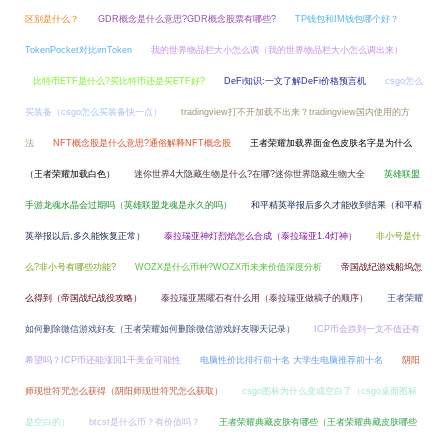
区别是什么？
GDR概念是什么意思?GDR概念股票有哪些?
TP钱包和IM钱包哪个好？
TokenPocket对比imToken
我的世界物品栏大小怎么调（我的世界物品栏大小怎么调出来）
比特币ETF是什么?买比特币还是买ETF好?
DeFi知识:一文了解DeFi价格预言机
csgo怎么
买装备（csgo怎么买装备快一点）
tradingview打不开加载不出来？tradingview国内使用的方
法
NFT概念股是什么意思?通俗解释NFT概念股
王者荣耀加载界面金色皮肤名字是为什么
（王者荣耀加载白色）
迷你世界4大隐藏生物是什么?在哪?迷你世界隐藏生物大全
英雄联盟
手游龙魂水晶会过期吗（英雄联盟龙魂是永久的吗）
和平精英举报后多久才能收到结果（和平精
英举报以后,多久能恢复正常）
泰拉瑞亚神灯烈焰怎么合成（泰拉瑞亚1.4灯神）
非小号是什
么?非小号有哪些功能?
WOZX是什么币种?WOZX币未来价值深度分析
帝国战纪游戏船坞怎
么得到（帝国战纪战役攻略）
泰拉瑞亚黑曜石有什么用（泰拉瑞亚做稿子的顺序）
王者荣耀
如何删除微信游戏好友（王者荣耀如何删除微信游戏好友聊天记录）
ICP币会跌到一文不值还有
希望吗？ICP币还能涨回1千美金可能性
电脑性价比排行前十名 大学生电脑推荐前十名
阴阳
师现世符咒怎么获得（阴阳师现世符咒怎么获取）
csgo图标为什么变成空白了（csgo桌面图标
是空白的）
btcst是什么币？有价值吗？
王者荣耀典藏皮肤有哪些（王者荣耀典藏皮肤哪些