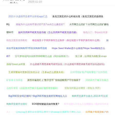
2025-11-10
2021十大虚拟币交易平台排名app汇总
洛克王国玄武什么时候出现（洛克王国玄武值得练
吗）
揭秘为什么比特币涨USDT跌?usdt怎么赚差价?
火币网怎么挖矿？火币网怎么挖矿赚钱
哪种币
如何关闭和平精英充值功能（怎么关闭和平精英充值功能）
钱包入门：Bitpie比特派
钱包注册及使用教程
泰拉瑞亚十字章护身符怎么制作（泰拉瑞亚十字章护身符有什么用）
如
何在币安购买狗狗币?币安买狗狗币流程
Hope Seed Wallet是什么钱包?Hope Seed钱包怎么
样?
宝可梦传说阿尔宙斯劈斧螳螂怎么抓（阿尔宙斯双刀）
第三课，以博客为例配置strapi
后端与next.js对接
什么游戏不用登录账号就可以玩（什么游戏不用登录账号就可以玩还好玩）
王者荣耀如何更换QQ实名认证（王者qq怎么更换实名）
比特币挖矿客户端有哪些？比特币挖
矿软件十大排名
新型诈骗竟盯上“数字货币” 快钱提醒用户守住钱袋子
消逝的光芒赈灾包裹怎
么给军需官（消逝的光芒赈灾包裹在地图哪里能刷）
冒险岛阿曼达在哪里（冒险岛 阿亮）
BigONE安全吗正规吗？BigONE币格交易所官网地址入口
狗狗币交易平台盘点,2021年可以买
狗狗币交易平台排行
EOS密钥被盗后如何恢复?
和平精英123木头人在哪里玩（吃鸡123木头
人）
Uniswap交易所在中国可以用吗？Uniswap交易所官方网址入口
法币账户和现货账户的