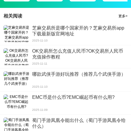
的直播盛宴，
2、这里有海量主播在线，线上狂欢互动，随时随地和主播互动，你可以在线与
相关阅读
更多>
主播聊天互动，该软件主打直播交友以及同城社交方面，
3、快狐短视频2.0无限观看次破解版是一款在线视频直播平台，海量美女主播，
芝麻交易所是哪个国家开的？芝麻交易所app
下载最新版官网地址
还可以和主播一起进行一对一的近距离交流，一起交友聊天，千万网友汇聚直播
2025-11-10
间前，弹幕互动，
4、有问题的话还能发送弹幕与其互动，与主播实时互动，喜欢的朋友不容错过
OK交易所怎么充值人民币?OK交易所人民币
充值操作教程
哦!即可获得尊贵的身份象征，可以通过实时弹幕与她交流，
软件评测
2025-11-11
快狐短视频2.0无限观看次破解版非常的好玩、有趣，及时要给用快乐的体验
哪款武侠手游好玩推荐（推荐几个武侠手游）
感，还能结交更多志同道合的好友，让生活变得更加丰富多彩。
2025-11-10
EMC币是什么币?EMC崛起币有什么用?
2025-11-09
蜀门手游凤凰令能出什么（蜀门手游凤凰令给
什么）