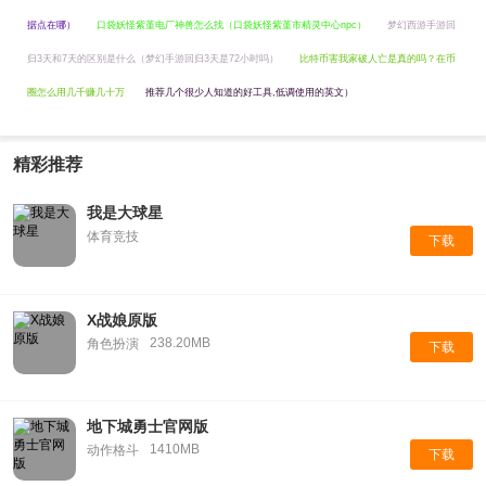
据点在哪）
口袋妖怪紫堇电厂神兽怎么找（口袋妖怪紫堇市精灵中心npc）
梦幻西游手游回
归3天和7天的区别是什么（梦幻手游回归3天是72小时吗）
比特币害我家破人亡是真的吗？在币
圈怎么用几千赚几十万
推荐几个很少人知道的好工具,低调使用的英文）
精彩推荐
我是大球星
体育竞技
下载
X战娘原版
238.20MB
角色扮演
下载
地下城勇士官网版
1410MB
动作格斗
下载