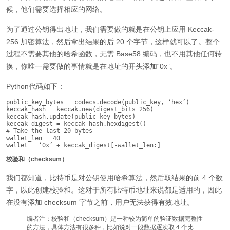
候，他们需要选择相应的网络。
为了通过公钥得出地址，我们需要做的就是在公钥上应用 Keccak-
256 加密算法，然后拿出结果的后 20 个字节，这样就可以了。整个
过程不需要其他的哈希函数，无需 Base58 编码，也不用其他任何转
换，你唯一需要做的事情就是在地址的开头添加“0x”。
Python代码如下：
public_key_bytes = codecs.decode(public_key, ‘hex’)

keccak_hash = keccak.new(digest_bits=256)

keccak_hash.update(public_key_bytes)

keccak_digest = keccak_hash.hexdigest()

# Take the last 20 bytes

wallet_len = 40

wallet = ‘0x’ + keccak_digest[-wallet_len:]
校验和（checksum）
我们都知道，比特币是对公钥使用哈希算法，然后取结果的前 4 个数
字，以此创建校验和。这对于所有比特币地址来说都是适用的，因此
在没有添加 checksum 字节之前，用户无法获得有效地址。
编者注：校验和（checksum）是一种较为简单的验证数据完整性
的方法，具体方法有很多种，比如说对一段数据逐次取 4 个比