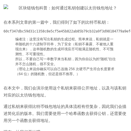
在本系列文章的第一篇中，我们得到了如下的比特币私钥：
60cf347dbc59d31c1358c8e5cf5e45b822ab85b79cb32a9f3d98184779a9ef
编者注：这里没有写出私钥的生成过程。简单来说，私钥就是一
串随机的十六进制字符串，为了安全（私钥不暴露、不被他人重
现出来），这串随机数的生成环境应尽可能满足随机性、不可预
测性、不可重现性。
所以，不要自己写一串数字来当私钥，因为你自以为的“随机”往往
并不怎么随机，很不安全。
（理论上来说你确实可以自己连抛 256 次硬币产生符合长度要求
（64 位）的随机数，但还是很不推荐。）
在本文中，我们会演示使用这个私钥来获得公开地址，以及与该私钥
对应的以太坊钱包地址。
通过私钥来获得比特币钱包地址的具体流程有些复杂，因此我们会描
述简化后的版本。我们需要使用一个哈希函数去获得公钥，还需要使
用另一个函数去获得地址。