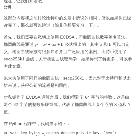
现在，让我们开始吧。
公钥
这部分内容和之前讨论比特币的文章中所说的相同，所以如果你已经
读完了，那么就可以跳过（除非你想要复习一下）。
首先，我们需要在私钥上使用 ECDSA，即椭圆曲线数字签名算法。
椭圆曲线是通过 y² = x³ + ax + b 公式得出的，其中 a 和 b 可以自定
义。椭圆曲线家族有很多知名并且广泛应用的案例。比特币使用了
secp256k1 曲线，关于椭圆曲线密码学，如果你想了解更多，可以参
考此文章。
以太坊使用了同样的椭圆曲线，secp256k1，因此对于比特币和以太
坊来说，获得公钥的流程是相同的。
对私钥作了 ECDSA 运算之后，我们得到了 64 字节的整数，这是由
两个 32 字节的整数串联组成，代表了椭圆曲线上某个点的 X 值和 Y
值。
在 Python 程序中，代码显示如下：
private_key_bytes = codecs.decode(private_key, ‘hex’)
