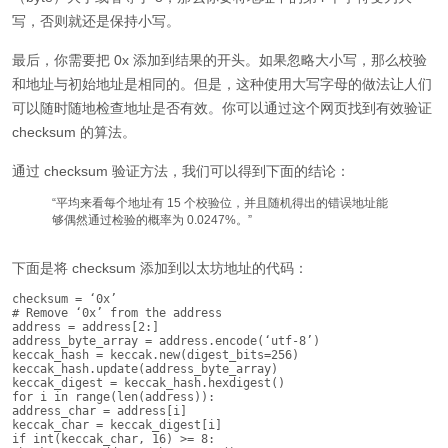
写，否则就还是保持小写。
最后，你需要把 0x 添加到结果的开头。如果忽略大小写，那么校验
和地址与初始地址是相同的。但是，这种使用大写字母的做法让人们
可以随时随地检查地址是否有效。你可以通过这个网页找到有效验证
checksum 的算法。
通过 checksum 验证方法，我们可以得到下面的结论：
“平均来看每个地址有 15 个校验位，并且随机得出的错误地址能
够偶然通过检验的概率为 0.0247%。”
下面是将 checksum 添加到以太坊地址的代码：
checksum = ‘0x’

# Remove ‘0x’ from the address

address = address[2:]

address_byte_array = address.encode(‘utf-8’)

keccak_hash = keccak.new(digest_bits=256)

keccak_hash.update(address_byte_array)

keccak_digest = keccak_hash.hexdigest()

for i in range(len(address)):

address_char = address[i]

keccak_char = keccak_digest[i]

if int(keccak_char, 16) >= 8:
