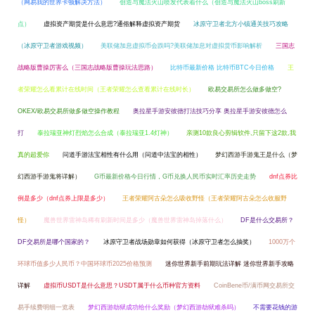
（网易我的世界卡顿解决方法）
创造与魔法火山喷发代表着什么（创造与魔法火山boss刷新
点）
虚拟资产期货是什么意思?通俗解释虚拟资产期货
冰原守卫者北方小镇通关技巧攻略
（冰原守卫者游戏视频）
美联储加息虚拟币会跌吗?美联储加息对虚拟货币影响解析
三国志
战略版曹操厉害么（三国志战略版曹操玩法思路）
比特币最新价格 比特币BTC今日价格
王
者荣耀怎么看累计在线时间（王者荣耀怎么查看累计在线时长）
欧易交易所怎么做多做空?
OKEX/欧易交易所做多做空操作教程
奥拉星手游安彼德打法技巧分享 奥拉星手游安彼德怎么
打
泰拉瑞亚神灯烈焰怎么合成（泰拉瑞亚1.4灯神）
亲测10款良心剪辑软件,只留下这2款,我
真的超爱你
问道手游法宝相性有什么用（问道中法宝的相性）
梦幻西游手游鬼王是什么（梦
幻西游手游鬼将详解）
G币最新价格今日行情，G币兑换人民币实时汇率历史走势
dnf点券比
例是多少（dnf点券上限是多少）
王者荣耀阿古朵怎么吸收野怪（王者荣耀阿古朵怎么收服野
怪）
魔兽世界雷神岛稀有刷新时间是多少（魔兽世界雷神岛掉落什么）
DF是什么交易所？
DF交易所是哪个国家的？
冰原守卫者战场勋章如何获得（冰原守卫者怎么抽奖）
1000万个
环球币值多少人民币？中国环球币2025价格预测
迷你世界新手前期玩法详解 迷你世界新手攻略
详解
虚拟币USDT是什么意思？USDT属于什么币种官方资料
CoinBene币/满币网交易所交
易手续费明细一览表
梦幻西游劫狱成功给什么奖励（梦幻西游劫狱难杀吗）
不需要花钱的游