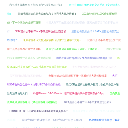
和平精英战术弩有下坠吗（和平精英弩箭下坠）
有什么好玩的角色类bt变态手游（变态游戏人
物）
高德地图怎么点亮去过的城市？点亮地方规则详解！
2025未来能涨1000倍的币有哪
些？下一个暴涨的虚拟币预测
中国大陆可用的正规交易所有哪些？正规的数字货币交易平台排
行
SNX是什么币种?SNX币前景和价值全面分析
星图交易所怎么样？SAEX星图交易所安全
靠谱吗？
冰原守卫者冰龙蛋如何获得（冰原守卫者哪个龙好）
比特币合约手续费怎么算？比
特币合约手续费计算方法详解
冰原守卫者如何获取橡木桶（冰原守卫者松木）
现在比较火爆
的传奇有哪些？最近最火传奇游戏评测
图片处理软件app排行 免费图片编辑软件app下载
区
块链XLM币是什么币？XLM币未来投资前景点评分析
宝可梦传说阿尔宙斯帕奇利兹怎么进化
（宝可梦阿尔宙斯御三家进化）
电脑nvidia控制面板打不开？三种解决方法轻松搞定
火币
USDT合约怎么操作？火币USDT合约交易教程
欧亿OE交易所注册开户教程，欧亿平台客户端
登陆注册地址入口
科普PhoenixDAO Events: 基于区块链的事件管理和票务DApp
国内的主
流单机破解游戏论坛（单机游戏论坛破解区）
DKA是什么币种?DKA币未来前景怎么样?
OKB和OKT有什么区别?OKB和OKT的关系是什么?
什么是去中心化稳定币?去中心化稳定币有
哪些币?
诛仙手游灌注应该怎么玩（诛仙手游灌注符怎么合成）
网易我的世界卡顿怎么解决