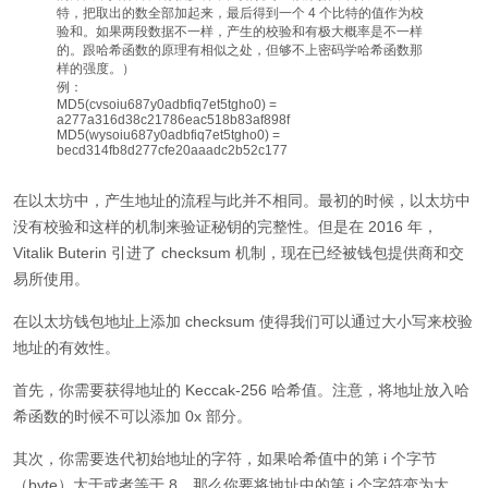
特，把取出的数全部加起来，最后得到一个 4 个比特的值作为校
验和。如果两段数据不一样，产生的校验和有极大概率是不一样
的。跟哈希函数的原理有相似之处，但够不上密码学哈希函数那
样的强度。）
例：
MD5(cvsoiu687y0adbfiq7et5tgho0) =
a277a316d38c21786eac518b83af898f
MD5(wysoiu687y0adbfiq7et5tgho0) =
becd314fb8d277cfe20aaadc2b52c177
在以太坊中，产生地址的流程与此并不相同。最初的时候，以太坊中
没有校验和这样的机制来验证秘钥的完整性。但是在 2016 年，
Vitalik Buterin 引进了 checksum 机制，现在已经被钱包提供商和交
易所使用。
在以太坊钱包地址上添加 checksum 使得我们可以通过大小写来校验
地址的有效性。
首先，你需要获得地址的 Keccak-256 哈希值。注意，将地址放入哈
希函数的时候不可以添加 0x 部分。
其次，你需要迭代初始地址的字符，如果哈希值中的第 i 个字节
（byte）大于或者等于 8，那么你要将地址中的第 i 个字符变为大