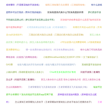
戏有哪些（不需要花钱的手游游戏）
烟雨江湖食脑巴戈在哪里（江湖烟雨食物）
有什么游戏
是野外可以打怪的（野外打怪的端游）
区块高度高代表什么?区块高度的作用
梦幻西游手游
平民能玩花果山吗（梦幻西游手游花果山适合平民）
区块链中的哈希值是什么意思?如何在区块
链中使用哈希值?
幻塔热辣黄金炒饭怎么做（幻塔食物配方）
有哪些开局送vip的手游（开局
送vip的游戏软件）
三国志幻想大陆怎么拍卖（三国志幻想大陆怎么拍卖宝物）
第五人格水
晶宫第二章密码是什么（第五人格水晶球模式道具）
cf可以设置cf点消费密码吗（cf游戏里能设
置消费密码么）
哪一款免费的修仙游戏好玩（有没有免费修仙游戏）
有什么热门可玩性高的
网络游戏（比较热门的网络游戏）
小狐狸MetaMask钱包已支持EIP-1559 一文了解新版矿工
GAS费
创造与魔法的浮空岛屿在哪（创造与魔法浮空岛能存家园吗?）
英雄联盟手游龙的传
人能白嫖吗（英雄联盟龙的传人值多少）
Chia奇亚多机集群挖矿教程
问道手游第二套属性
怎么开（问道开启第二套属性）
第五人格伞吹什么意思 宿伞之魂角色介绍（第五人格宿伞之魂
怎么玩视频教学）
王者荣耀遇见飞天是谁的皮肤（王者荣耀遇见飞天返场多少钱）
瑞波币交
易平台有哪些？顶尖的瑞波币交易所app官网下载
原神凝光应该如何配队（原神凝光怎么配
对）
怎么复制王者荣耀别人的名字（王者荣耀如何复制别人的名字改自己想要的名字）
王者