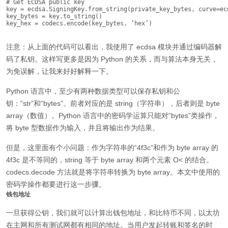
# Get ECDSA public key

key = ecdsa.SigningKey.from_string(private_key_bytes, curve=ec
key_bytes = key.to_string()

key_hex = codecs.encode(key_bytes, ‘hex’)
注意：从上面的代码可以看出，我使用了 ecdsa 模块并通过编码器解
码了私钥。这样写更多是因为 Python 的关系，而与算法本身无关，
为免误解，让我来好好解释一下。
Python 语言中，至少有两种数据类型可以保存私钥和公
钥：“str”和“bytes”。前者对应的是 string（字符串），后者则是 byte
array（数值）。Python 语言中的密码学运算只能对“bytes”类操作，
将 byte 型数据作为输入，并且将输出作为结果。
但是，这里面有个小问题：作为字符串的“4f3c”和作为 byte array 的
4f3c 是不等同的，string 等于 byte array 和两个元素 O< 的结合。
codecs.decode 方法就是将字符串转换为 byte array。本文中使用的
密码学操作都要进行这一步骤。
钱包地址
一旦获得公钥，我们就可以计算出钱包地址，和比特币不同，以太坊
在主网和所有测试网都有相同的地址。当用户发起转账和签名的时