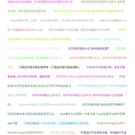
荣耀转移记录在哪看（王者荣耀转移完在哪看转移记录）
和平精英特训岛推荐什么赛车 推荐赛
车分享（和平精英特训岛赛车场）
币印矿池怎么挖比特币?币印矿池比特币BTC挖矿配置教程
steam错误代码、白屏、无法连接到网络、无法验证电子邮件错误代码
电脑上怎么截图按什么
键？电脑截屏功能是按什么键
第五人格紫皮卡怎么分解（第五人格紫皮卡怎么用?）
OKB币
值得投资吗？OKB币未来能涨到多少2025年价格预测
dnf110级在哪换装备（100级dnf换装）
原神鹿野院平藏是几星角色（原神 鹿野院）
元宇宙究竟是什么?如何抓住机遇?
王者荣耀
为什么没人玩嫦娥s27（王者嫦娥怎么没有了）
比特币注册官方网站入口，比特币中国官网登录
入口
三国志幻想大陆女团养谁（三国志幻想大陆女团队）
Chia币今日价格行情，奇亚币最
新价格_XCH币今日行情，最新消息
IPFS挖矿:Filecoin挖矿能否为你带来财富的暴涨
币安/
欧易/火币等交易所支持以太坊分叉币ETHW情况盘点
BTC100交易所怎么提现？BTC100交易所
提现人民币教程
dnf手游韩服怎么改中文（dnf手游韩服怎么改中文 DNF手游韩服中文设置教
程）
Hyperpay钱包怎么使用?hyperpay钱包使用教程
2022年最有潜力的加密货币有哪些?
2022年最有潜力的区块链加密货币汇总
usdt属于什么币种一个多少钱？usdt交易平台软件官网
app下载
三国志战略版一个兵怎么带（三国志战略版怎么带兵多）
SouthXchange怎么样？
SouthXchange交易所靠谱吗？
工作量证明共识机制
帝国战纪手游酒馆攻略（帝国战纪手游