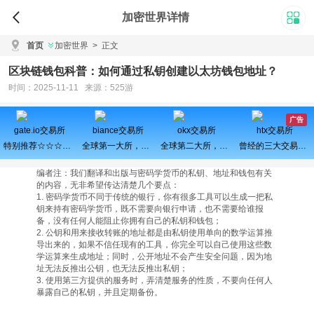
加密世界详情
首页
加密世界
>
正文
区块链钱包科普：如何通过私钥创建以太坊钱包地址？
时间：2025-11-11 来源：525游
广告
gate.io交易所
biance交易所
okx交易所
htx交易所
特别推荐☆☆☆百倍币之王
全球第一大所，新用户注册可得100USDT奖励
全球第二大所，新用户拆盲盒100%中奖，最高价值60000元
曾经的三大交易所之一、近期空投活动较多，力争重回巅峰
编者注：我们翻译和出版与密码学货币的私钥、地址和钱包有关
的内容，无非希望传达清楚几个要点：
1. 密码学货币不同于传统的银行，你有很多工具可以生成一把私
钥来持有密码学货币，既不需要向银行申请，也不需要给谁报
备，没有任何人能阻止你拥有自己的私钥和钱包；
2. 公钥和用来接收转账的地址都是由私钥使用单向的数学运算推
导出来的，如果不信任现有的工具，你完全可以自己使用这些数
学运算来生成地址；同时，公开地址不会产生安全问题，因为地
址无法反推出公钥，也无法反推出私钥；
3. 使用第三方提供的服务时，弄清楚服务的性质，不要向任何人
暴露自己的私钥，并且定期备份。