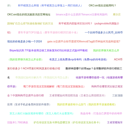
择）
和平精英怎么举报（和平精英怎么举报上一局打你的人）
OKCoin现在还能用吗？
OKCoin现在的情况最新消息官网地址
binance是什么交易所?binance注册有风险吗
摩尔庄
园铜矿石怎么得?快速收集铜矿石的方法
和平精英内部版本区别大吗？（pubgmobile内测版介
绍）
赛车手游TOP10盘点（赛车手游排行榜2021前十名）
一个比特币值多少人民币_比特币
现在的价格是多少钱一个2024
gate.io交易平台转币需填写Memo&Tag的币种如何充值和提现?
Bitpie知识库:TF版本使用迁移工具恢复到iOS比特派正式版APP教程
我的世界聊天框怎么开
（我的世界聊天框怎么开全部）
有真正上线免费满vip传奇吗（免费vip的传奇游戏）
ACH币
发行价多少？ACH币发行时间及发行价格介绍
翻译神器哪个好用app？全球翻译软件排行榜前三
名
帝国战纪如何分解兵书（帝国战纪兵书怎么弄）
动漫手游有哪些值得一玩（动漫游戏有哪
些手游）
蜀门手游百花法宝技能解析（蜀门百花法宝技能加点）
狗狗币在哪里买比较正规安
全？中国狗狗币交易平台排行榜
王者荣耀如何用花呗充值（王者怎么用花呗支付）
三款顶级
应用（安卓手机必备黑科技软件推荐）
我的世界速搭有什么技巧（我的世界手游速搭教程）
第五人格灯火触发规律有哪些（第五人格灯火会重复吗）
热血传奇：打造自己梦想中的传奇怀
旧版本1.76经典款
炉石传说安戈洛卡牌包是哪五张（炉石传说安戈洛任务卡）
王者荣耀炮车