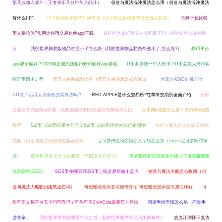
第几波加入战斗（王者炮车几分钟加入战斗）
创造与魔法混沌魔法怎么用（创造与魔法混沌魔法
有什么用?）
和平精英创作模式如何传送（和平精英创作模式传送确定在哪）
怎样下载比特
币交易软件?常用比特币交易软件app下载
金铲铲之战s7星界龙转职删了吗（金铲铲星龙战神装
备）
我的世界网易版物品栏变小了怎么办（我的世界物品栏突然变小了,怎么办?）
炒币平台
app哪个最好？2025年正规的虚拟币炒币软件app排名
U币多少钱一个人民币？U币兑换人民币实
时汇率历史走势
第五人格游戏怎么样（第五人格游戏怎么样退出）
大算力ASIC矿机芯动
A11量产后以太坊会改变其算法吗？
RED APPLE是什么交易所?红苹果交易所全面介绍
亿欧
交易所官方版App评测，亿欧|易欧|OKEx交易所官网登录入口
火币网k线图怎么看？火币网k线图
教程
Sui币与Sol币谁更有前景？Sui币与Sol币优劣对比价格预测
创造与魔法怎么合成宠物抱
抱熊（创造与魔法宠物抱抱熊融合表）
宝可梦传说阿尔宙斯叉字蝠怎么抓（swich宝可梦阿尔宙
斯）
魔兽世界奇异之尘在哪买（怀旧服奇异之尘）
王者荣耀新英雄暃多少钱（王者荣耀新英
雄2020到2022）
SOS币在哪买?SOS币上线交易所前十盘点
创造与魔法大船怎么收回（创
造与魔法大船收回建筑还在吗）
奇迹暖暖最美套装服饰介绍 奇迹暖暖最美服装属性详解
可
盈可乐交易平台安全吗可靠吗？可盈可乐CoinCola最新官方网站
问道手游李靖怎么杀（问道手
游李伞）
我的世界图书管理员怎么生成（我的世界图书管理员生成条件）
热血江湖怀旧复古