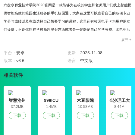
六盘水职业技术学院2020官网是一款能够为在校的学生和老师用户们线上都能提
供智能高效的校园生活服务的手机校园通，大家在这里可以查看自己的各项专业
学分与成绩以及在线选择自己想要学习的课程，这里还有校园电子卡为用户朋友
们提供，不论你想在学校商超里买东西或者是一键缴纳自己的学务费、水电生活
用费等等哦！
展开 +
软件特色
1、手机自主选课，学生可以在线自主一键选择自己想学想学习的专业课程，线
平台：
安卓
更新：
2025-11-08
上选课方便快捷。
版本：
v6.6
语言：
中文版
2、一键查学分成绩，用户可以在六盘水职业技术学院2020官网一键查询自己的
相关软件
专业学分与考试成绩，查看补考的通知。
3、学校公告新闻资讯，这里还第一时间提供学校的各个学院和老师的通告，用
户朋友们可以在线接收实时通告与相关资讯。
4、手机移动图书馆，这里有海量丰富的图书资源，就像一个手机版的校园图书
智慧沧州
996ICU
木豆影院
长沙理工大
学就业信息
37.2MB
1.4MB
10.58MB
8.44M
馆，有很多跟专业相关的学习用户素也有很多不同领域的好书为大家提供。
网学生信息
软件评测
下载
下载
下载
下载
管理平台
六盘水职业技术学院2020官网是一款能够帮助本校的学生用户朋友们在线自主选
课，享受智能的学校功能服务以及一键收获最新的校园通告资讯的校园校园本校