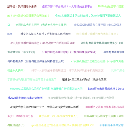
版手游：我怀旧爆款来袭
虚拟币那个平台最好？十大靠谱的交易平台
BitPie钱包是哪个国家
的？比特派钱包是哪里的公司做的？
Gate.io最新版本的功能介绍，Gate.io官网下载最新版入
口
光遇抱头先祖在哪里（光遇抱头动作在哪里）
dnf100级buff装备在哪里刷（dnf100版本
buff）
币安怎么提现人民币？币安提现人民币教程
怎么炒币，炒币的魔力优点在哪里？
OKB是什么币种最新消息？OK交易所平台币的前景分析
创造与魔法最大地基面积是多少（创
造与魔法房子最大面积）
只狼技能怎么加比较好（只狼技能加点优先级）
创造与魔法弹涂鱼
饲料包要几条（创造与魔法弹涂鱼饲料包怎么弄）
cf手游武器战力边框怎么获得（cf手游战力边
框是永久的吗）
推荐十大好玩的单机电脑游戏（推荐几款好玩的单机电脑游戏）
比特币爆仓
了要赔钱吗?比特币爆仓是不是本金都没了
纸嫁衣4第二章如何敲锣（纸嫁衣四章）
windows10系统怎么关闭广告弹窗 电脑开机广告弹窗怎么关闭
Luna币未来前景怎么样？Luna
币2025最新消息未来走势预测
王者荣耀扫码登录后可以一直登录吗（王者荣耀上号神器）
虚拟货币怎么提现到银行卡？一文学会虚拟货币提现人民币
TRR币历史最高价格和最低价格是
多少?TRR币价值分析
新手必看：imToken钱包快速入门
创造与魔法莎草纸怎么获得（创造
与魔法的沙子）
gev是什么意思?什么是治理程序可抽取的价值(GEV)?
和平精英手册寻宝需