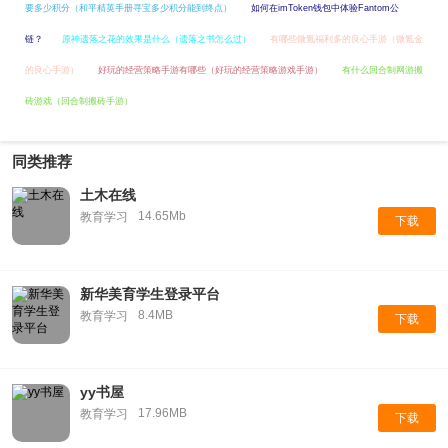
要多少积分（和平精英手册寻宝多少积分能到终点）
如何在imToken钱包中体验Fantom公
链？
原神遗落之花的效果是什么（遗落之书怎么过）
有哪些微氪福利多的良心手游（微氪金
的良心手游）
好玩的经营策略手游有哪些（好玩的经营策略游戏手游）
有什么回合制网游搬
砖游戏（回合制搬砖手游）
同类推荐
土木在线
14.65Mb
教育学习
下载
新华美育学生登录平台
8.4MB
教育学习
下载
yy书屋
17.96MB
教育学习
下载