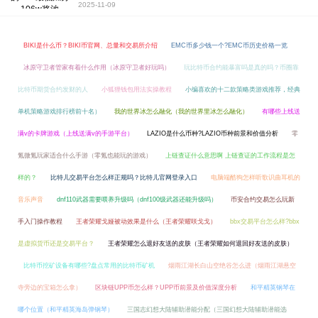
2025-11-09
BIKI是什么币？BIKI币官网、总量和交易所介绍
EMC币多少钱一个?EMC币历史价格一览
冰原守卫者管家有着什么作用（冰原守卫者好玩吗）
玩比特币合约能暴富吗是真的吗？币圈靠
比特币期货合约发财的人
小狐狸钱包用法实操教程
小编喜欢的十二款策略类游戏推荐，经典
单机策略游戏排行榜前十名）
我的世界冰怎么融化（我的世界里冰怎么融化）
有哪些上线送
满v的卡牌游戏（上线送满v的手游平台）
LAZIO是什么币种?LAZIO币种前景和价值分析
零
氪微氪玩家适合什么手游（零氪也能玩的游戏）
上链查证什么意思啊 上链查证的工作流程是怎
样的？
比特儿交易平台怎么样正规吗？比特儿官网登录入口
电脑端酷狗怎样听歌识曲耳机的
音乐声音
dnf110武器需要喂养升级吗（dnf100级武器还能升级吗）
币安合约交易怎么玩新
手入门操作教程
王者荣耀戈娅被动效果是什么（王者荣耀咲戈戈）
bbx交易平台怎么样?bbx
是虚拟货币还是交易平台？
王者荣耀怎么退好友送的皮肤（王者荣耀如何退回好友送的皮肤）
比特币挖矿设备有哪些?盘点常用的比特币矿机
烟雨江湖长白山空绝谷怎么进（烟雨江湖悬空
寺旁边的宝箱怎么拿）
区块链UPP币怎么样？UPP币前景及价值深度分析
和平精英钢琴在
哪个位置（和平精英海岛弹钢琴）
三国志幻想大陆辅助潜能分配（三国幻想大陆辅助潜能选