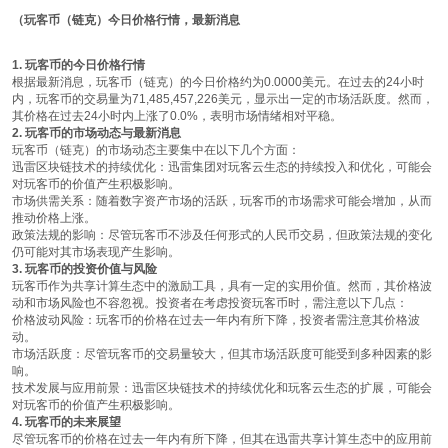
（玩客币（链克）今日价格行情，最新消息
1. 玩客币的今日价格行情
根据最新消息，玩客币（链克）的今日价格约为0.0000美元。在过去的24小时
内，玩客币的交易量为71,485,457,226美元，显示出一定的市场活跃度。然而，
其价格在过去24小时内上涨了0.0%，表明市场情绪相对平稳。
2. 玩客币的市场动态与最新消息
玩客币（链克）的市场动态主要集中在以下几个方面：
迅雷区块链技术的持续优化
：迅雷集团对玩客云生态的持续投入和优化，可能会
对玩客币的价值产生积极影响。
市场供需关系
：随着数字资产市场的活跃，玩客币的市场需求可能会增加，从而
推动价格上涨。
政策法规的影响
：尽管玩客币不涉及任何形式的人民币交易，但政策法规的变化
仍可能对其市场表现产生影响。
3. 玩客币的投资价值与风险
玩客币作为共享计算生态中的激励工具，具有一定的实用价值。然而，其价格波
动和市场风险也不容忽视。投资者在考虑投资玩客币时，需注意以下几点：
价格波动风险
：玩客币的价格在过去一年内有所下降，投资者需注意其价格波
动。
市场活跃度
：尽管玩客币的交易量较大，但其市场活跃度可能受到多种因素的影
响。
技术发展与应用前景
：迅雷区块链技术的持续优化和玩客云生态的扩展，可能会
对玩客币的价值产生积极影响。
4. 玩客币的未来展望
尽管玩客币的价格在过去一年内有所下降，但其在迅雷共享计算生态中的应用前