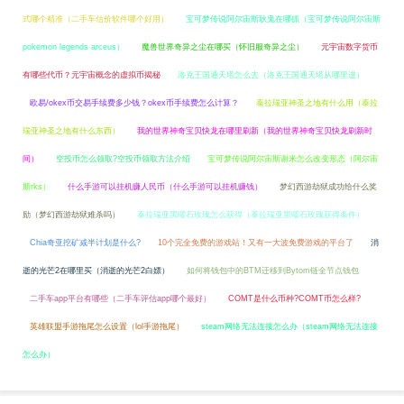
式哪个精准（二手车估价软件哪个好用）
宝可梦传说阿尔宙斯耿鬼在哪抓（宝可梦传说阿尔宙斯
pokemon legends arceus）
魔兽世界奇异之尘在哪买（怀旧服奇异之尘）
元宇宙数字货币
有哪些代币？元宇宙概念的虚拟币揭秘
洛克王国通天塔怎么去（洛克王国通天塔从哪里进）
欧易/okex币交易手续费多少钱？okex币手续费怎么计算？
泰拉瑞亚神圣之地有什么用（泰拉
瑞亚神圣之地有什么东西）
我的世界神奇宝贝快龙在哪里刷新（我的世界神奇宝贝快龙刷新时
间）
空投币怎么领取?空投币领取方法介绍
宝可梦传说阿尔宙斯谢米怎么改变形态（阿尔宙
斯rks）
什么手游可以挂机赚人民币（什么手游可以挂机赚钱）
梦幻西游劫狱成功给什么奖
励（梦幻西游劫狱难杀吗）
泰拉瑞亚黑曜石玫瑰怎么获得（泰拉瑞亚黑曜石玫瑰获得条件）
Chia奇亚挖矿减半计划是什么?
10个完全免费的游戏站！又有一大波免费游戏的平台了
消
逝的光芒2在哪里买（消逝的光芒2白嫖）
如何将钱包中的BTM迁移到Bytom链全节点钱包
二手车app平台有哪些（二手车评估app哪个最好）
COMT是什么币种?COMT币怎么样?
英雄联盟手游拖尾怎么设置（lol手游拖尾）
steam网络无法连接怎么办（steam网络无法连接
怎么办）