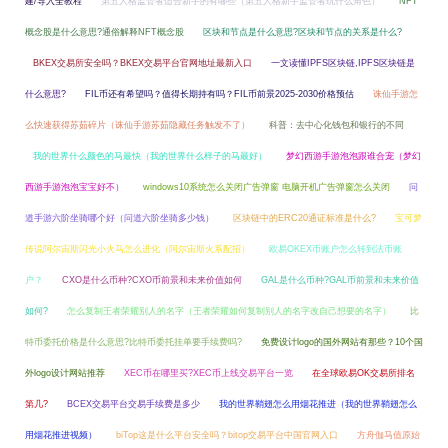
建/导入全教程
第五人格监管者适合新手的有哪些（第五人格新手监管者玩什么角色）
NFT
概念股是什么意思?通俗解释NFT概念股
区块和节点是什么意思?区块和节点的关系是什么?
BKEX交易所安全吗？BKEX交易平台官网地址最新入口
一文读懂IPFS区块链,IPFS区块链是
什么意思?
FIL币还有希望吗？值得长期持有吗？FIL币前景2025-2030价格预估
诛仙手游怎
么快速获得苏茹碎片（诛仙手游苏茹隐藏任务触发不了）
科普：去中心化钱包和银行的不同
我的世界什么颜色的马最快（我的世界什么样子的马最好）
梦幻西游手游泡泡跟谁合宠（梦幻
西游手游泡泡宝宝好不）
windows10系统怎么关闭广告弹窗 电脑开机广告弹窗怎么关闭
问
道手游六阶坐骑哪个好（问道六阶坐骑多少钱）
区块链中的ERC20通证标准是什么?
宝可梦
传说阿尔宙斯闪光小火马怎么进化（阿尔宙斯火系配招）
欧易OKEX币账户怎么转到法币账
户？
CXO是什么币种?CXO币前景和未来价值如何
GAL是什么币种?GAL币前景和未来价值
如何?
怎么复制王者荣耀别人的名字（王者荣耀如何复制别人的名字改自己想要的名字）
比
特币委托价格是什么意思?比特币委托挂单要手续费吗?
免费设计logo的国外网站有那些？10个国
外logo设计网站推荐
XEC币在哪里买?XEC币上线交易平台一览
在全球欧易OK交易所排名
第几?
BCEX交易平台交易手续费是多少
我的世界鞘翅怎么用烟花推进（我的世界鞘翅怎么
用烟花推进视频）
biTop这是什么平台安全吗？bitop交易平台中国官网入口
方舟伽马值原始