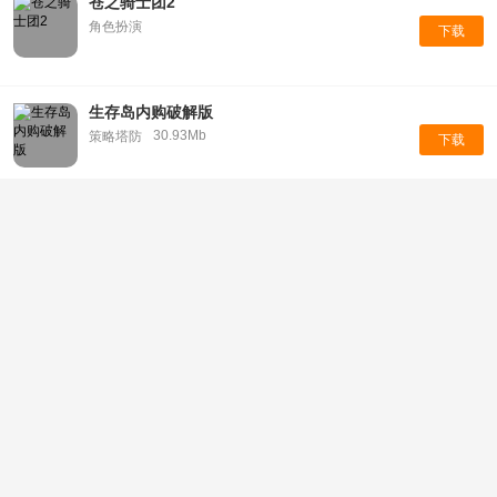
苍之骑士团2
角色扮演
下载
生存岛内购破解版
30.93Mb
策略塔防
下载
龙之刃官网版
179.69MB
角色扮演
下载
九道真仙
165.3MB
角色扮演
下载
天空之山中文破解版
79.5MB
角色扮演
下载