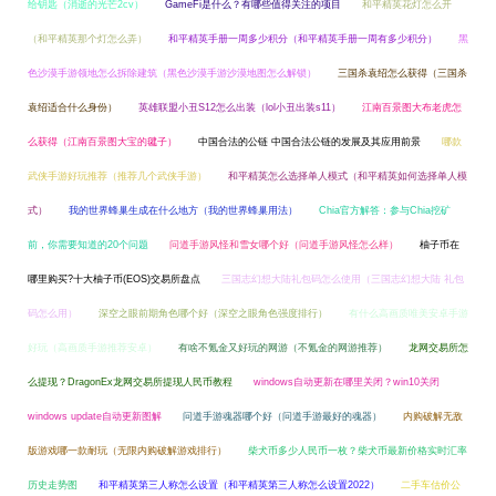
给钥匙（消逝的光芒2cv）
GameFi是什么？有哪些值得关注的项目
和平精英花灯怎么开
（和平精英那个灯怎么弄）
和平精英手册一周多少积分（和平精英手册一周有多少积分）
黑
色沙漠手游领地怎么拆除建筑（黑色沙漠手游沙漠地图怎么解锁）
三国杀袁绍怎么获得（三国杀
袁绍适合什么身份）
英雄联盟小丑S12怎么出装（lol小丑出装s11）
江南百景图大布老虎怎
么获得（江南百景图大宝的毽子）
中国合法的公链 中国合法公链的发展及其应用前景
哪款
武侠手游好玩推荐（推荐几个武侠手游）
和平精英怎么选择单人模式（和平精英如何选择单人模
式）
我的世界蜂巢生成在什么地方（我的世界蜂巢用法）
Chia官方解答：参与Chia挖矿
前，你需要知道的20个问题
问道手游风怪和雪女哪个好（问道手游风怪怎么样）
柚子币在
哪里购买?十大柚子币(EOS)交易所盘点
三国志幻想大陆礼包码怎么使用（三国志幻想大陆 礼包
码怎么用）
深空之眼前期角色哪个好（深空之眼角色强度排行）
有什么高画质唯美安卓手游
好玩（高画质手游推荐安卓）
有啥不氪金又好玩的网游（不氪金的网游推荐）
龙网交易所怎
么提现？DragonEx龙网交易所提现人民币教程
windows自动更新在哪里关闭？win10关闭
windows update自动更新图解
问道手游魂器哪个好（问道手游最好的魂器）
内购破解无敌
版游戏哪一款耐玩（无限内购破解游戏排行）
柴犬币多少人民币一枚？柴犬币最新价格实时汇率
历史走势图
和平精英第三人称怎么设置（和平精英第三人称怎么设置2022）
二手车估价公