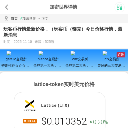
加密世界详情
首页
加密世界
>
正文
玩客币行情最新价格，（玩客币（链克）今日价格行情，最
新消息
时间：2025-11-10 来源：525游
广告
gate.io交易所
biance交易所
okx交易所
htx交易所
特别推荐☆☆☆百倍币之王
全球第一大所，新用户注册可得100USDT奖励
全球第二大所，新用户拆盲盒100%中奖，最高价值60000元
曾经的三大交易所之一、近期空投活动较多，力争重回巅峰
lattice-token实时美元价格
Lattice (LTX)
$0.010352
0.20%
#3374