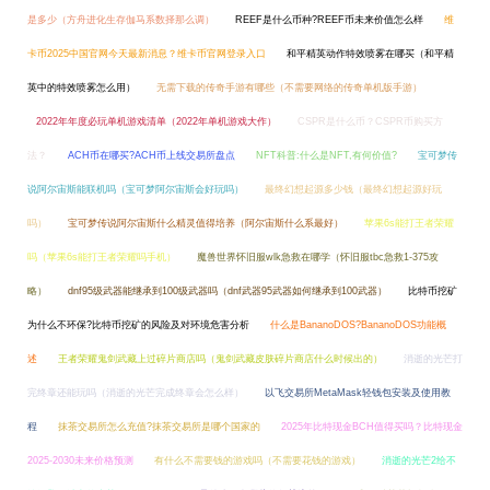
是多少（方舟进化生存伽马系数择那么调）
REEF是什么币种?REEF币未来价值怎么样
维
卡币2025中国官网今天最新消息？维卡币官网登录入口
和平精英动作特效喷雾在哪买（和平精
英中的特效喷雾怎么用）
无需下载的传奇手游有哪些（不需要网络的传奇单机版手游）
2022年年度必玩单机游戏清单（2022年单机游戏大作）
CSPR是什么币？CSPR币购买方
法？
ACH币在哪买?ACH币上线交易所盘点
NFT科普:什么是NFT,有何价值?
宝可梦传
说阿尔宙斯能联机吗（宝可梦阿尔宙斯会好玩吗）
最终幻想起源多少钱（最终幻想起源好玩
吗）
宝可梦传说阿尔宙斯什么精灵值得培养（阿尔宙斯什么系最好）
苹果6s能打王者荣耀
吗（苹果6s能打王者荣耀吗手机）
魔兽世界怀旧服wlk急救在哪学（怀旧服tbc急救1-375攻
略）
dnf95级武器能继承到100级武器吗（dnf武器95武器如何继承到100武器）
比特币挖矿
为什么不环保?比特币挖矿的风险及对环境危害分析
什么是BananoDOS?BananoDOS功能概
述
王者荣耀鬼剑武藏上过碎片商店吗（鬼剑武藏皮肤碎片商店什么时候出的）
消逝的光芒打
完终章还能玩吗（消逝的光芒完成终章会怎么样）
以飞交易所MetaMask轻钱包安装及使用教
程
抹茶交易所怎么充值?抹茶交易所是哪个国家的
2025年比特现金BCH值得买吗？比特现金
2025-2030未来价格预测
有什么不需要钱的游戏吗（不需要花钱的游戏）
消逝的光芒2给不