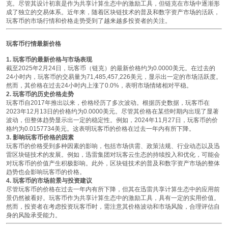
克。尽管其设计初衷是作为共享计算生态中的激励工具，但链克在市场中逐渐形
成了独立的交易体系。近年来，随着区块链技术的普及和数字资产市场的活跃，
玩客币的市场行情和价格走势受到了越来越多投资者的关注。
玩客币行情最新价格
1. 玩客币的最新价格与市场表现
截至2025年2月24日，玩客币（链克）的最新价格约为0.0000美元。在过去的
24小时内，玩客币的交易量为71,485,457,226美元，显示出一定的市场活跃度。
然而，其价格在过去24小时内上涨了0.0%，表明市场情绪相对平稳。
2. 玩客币的历史价格走势
玩客币自2017年推出以来，价格经历了多次波动。根据历史数据，玩客币在
2023年12月13日的价格约为0.0000美元。尽管其价格在某些时期内出现了显著
波动，但整体趋势显示出一定的稳定性。例如，2024年11月27日，玩客币的价
格约为0.0157734美元。这表明玩客币的价格在过去一年内有所下降。
3. 影响玩客币价格的因素
玩客币的价格受到多种因素的影响，包括市场供需、政策法规、行业动态以及迅
雷区块链技术的发展。例如，迅雷集团对玩客云生态的持续投入和优化，可能会
对玩客币的价值产生积极影响。此外，区块链技术的普及和数字资产市场的整体
趋势也会影响玩客币的价格。
4. 玩客币的市场前景与投资建议
尽管玩客币的价格在过去一年内有所下降，但其在迅雷共享计算生态中的应用前
景仍然被看好。玩客币作为共享计算生态中的激励工具，具有一定的实用价值。
然而，投资者在考虑投资玩客币时，需注意其价格波动和市场风险，合理评估自
身的风险承受能力。