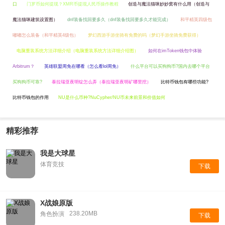
口
门罗币如何提现？XMR币提现人民币操作教程
创造与魔法猫咪妙妙窝有什么用（创造与
魔法猫咪建筑设置图）
dnf装备找回要多久（dnf装备找回要多久才能完成）
和平精英四级包
嘟嘟怎么装备（和平精英4级包）
梦幻西游手游坐骑有免费的吗（梦幻手游坐骑免费获得）
电脑重装系统方法详细介绍（电脑重装系统方法详细介绍图）
如何在imToken钱包中体验
Arbitrum？
英雄联盟周免在哪看（怎么看lol周免）
什么平台可以买狗狗币?国内去哪个平台
买狗狗币可靠?
泰拉瑞亚夜明锭怎么弄（泰拉瑞亚夜明矿哪里挖）
比特币钱包有哪些功能?
比特币钱包的作用
NU是什么币种?NuCypher/NU币未来前景和价值如何
精彩推荐
我是大球星
体育竞技
下载
X战娘原版
238.20MB
角色扮演
下载