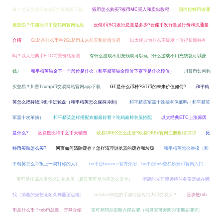
嘛？必安交易所app官方最新版下载
猴币怎么购买?猴币MC买入和卖出教程
国内比特币去哪
里交易？中国比特币交易网官网地址
云储币(SC)发行总量是多少?云储币发行量发行价和流通量
介绍
GLM是什么币种?GLM币未来前景和价值分析
以太经典为什么不爆发？值得长期持有
吗？以太经典币ETC前景价格预测
有什么游戏不用充钱就可以玩（什么游戏不用充钱就可以赚
钱）
和平精英铂金下一个段位是什么（和平精英铂金段位下赛季是什么段位）
川普币如何购
买交易？川普Trump币交易网站官网app下载
GT是什么币种?GT币的未来价值如何?
和平精
英怎么把持续冲刺卡进轮盘（和平精英怎么保持冲刺）
和平精英军需十连抽有保底吗（和平精英
军需十次单抽）
和平精英怎样搭配衣服最好看？吃鸡最帅衣服搭配
以太经典ETC上涨原因
是什么?
区块链比特币之币天销毁
欧易OKEX怎么注册?欧易OKEx官网注册教程2022
比
特币买跌怎么买?
网页如何清除缓存？怎样清理浏览器的缓存和垃圾
和平精英怎么举报（和
平精英怎么举报上一局打你的人）
bn平台binance官方介绍，bn平台bnb交易所安币官网入口
宝可梦传说六尾怎么进化九尾（精灵宝可梦六尾怎么进化）
消逝的光芒望远镜任务望远镜在哪
找（消逝的光芒无耐久神器望远镜）
imtoken钱包的币如何提现到火币交易所？
区块链tnb
币是什么币？tnb币总量、官网介绍
宝可梦阿尔宙斯六尾在哪（精灵宝可梦阿尔宙斯在哪抓）