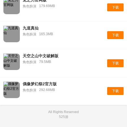
龙之刃官网版
179.69MB
角色扮演
下载
九道真仙
165.3MB
角色扮演
下载
天空之山中文破解版
79.5MB
角色扮演
下载
偶像梦幻祭2官方版
292.68MB
角色扮演
下载
All Rights Reserved
525游