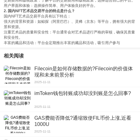
交易费用和版税政策
：了解平台的交易费用和版税政策，选择适合自己的平台。
用户界面和体验
：选择操作简单、用户体验良好的平台。
2. 国内NFT艺术品交易平台的特点是什么？
国内NFT艺术品交易平台具有以下特点：
强大的背景和资源
：如鲸探（阿里巴巴）、灵稀（京东）等平台，拥有强大的背
景和资源。
注重艺术品的质量和安全性
：平台通常会对艺术品进行严格的审核，确保其质量
和安全性。
丰富的藏品和活动
：平台会定期推出丰富的藏品和活动，吸引用户参与
相关阅读
Filecoin是如何存储数据的?Filecoin的价值体
现和未来前景分析
2025-11-11
imToken钱包转账成功却没到账是怎么回事?
2025-11-11
GAS费能否降低?通缩致使FIL币价上涨,近看
1000U
2025-11-11