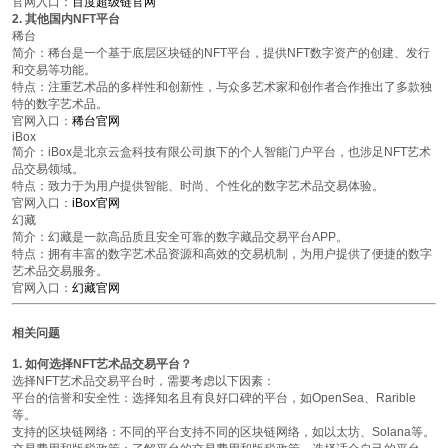
官网入口
：
百度超级链官网
2. 其他国内NFT平台
稀台
简介
：稀台是一个基于底层区块链的NFT平台，提供NFT数字资产的创建、发行
和交易等功能。
特点
：注重艺术品的多样性和创新性，与众多艺术家和创作者合作推出了多款独
特的数字艺术品。
官网入口
：
稀台官网
iBox
简介
：iBox是北京云盒科技有限公司旗下的个人智能门户平台，也涉足NFT艺术
品交易领域。
特点
：致力于为用户提供智能、时尚、个性化的数字艺术品交易体验。
官网入口
：
iBox官网
幻藏
简介
：幻藏是一款高品质且安全可靠的数字藏品交易平台APP。
特点
：拥有丰富的数字艺术品资源和高效的交易机制，为用户提供了便捷的数字
艺术品交易服务。
官网入口
：
幻藏官网
相关问题
1. 如何选择NFT艺术品交易平台？
选择NFT艺术品交易平台时，需要考虑以下因素：
平台的信誉和安全性
：选择知名且有良好口碑的平台，如OpenSea、Rarible
等。
支持的区块链网络
：不同的平台支持不同的区块链网络，如以太坊、Solana等。