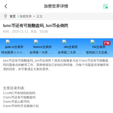
加密世界详情
首页
加密世界
>
正文
lunc币还有可能翻盘吗_lun币会倒闭
时间：2025-11-11 来源：525游
广告
gate.io交易所
biance交易所
okx交易所
htx交易所
特别推荐☆☆☆百倍币之王
全球第一大所，新用户注册可得100USDT奖励
全球第二大所，新用户拆盲盒100%中奖，最高价值60000元
曾经的三大交易所之一、近期空投活动较多，力争重回巅峰
lunc币还有可能翻盘吗_lun币会倒闭？很高兴能够参与这个lunc币还有可能翻盘
吗问题集合的解答工作。我将根据自己的知识和经验，为每个问题提供准确而有
用的回答，并尽量满足大家的需求。
文章目录列表:
1.LUNC币有销毁机制吗
2.lunc币还有可能翻盘吗
3.lunc币是山寨币吗
4.lunc币何时开启燃烧计划