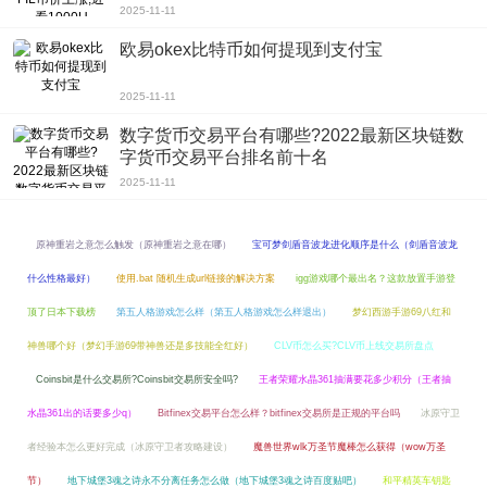
2025-11-11
欧易okex比特币如何提现到支付宝
2025-11-11
数字货币交易平台有哪些?2022最新区块链数
字货币交易平台排名前十名
2025-11-11
原神重岩之意怎么触发（原神重岩之意在哪）
宝可梦剑盾音波龙进化顺序是什么（剑盾音波龙
什么性格最好）
使用.bat 随机生成url链接的解决方案
igg游戏哪个最出名？这款放置手游登
顶了日本下载榜
第五人格游戏怎么样（第五人格游戏怎么样退出）
梦幻西游手游69八红和
神兽哪个好（梦幻手游69带神兽还是多技能全红好）
CLV币怎么买?CLV币上线交易所盘点
Coinsbit是什么交易所?Coinsbit交易所安全吗?
王者荣耀水晶361抽满要花多少积分（王者抽
水晶361出的话要多少q）
Bitfinex交易平台怎么样？bitfinex交易所是正规的平台吗
冰原守卫
者经验本怎么更好完成（冰原守卫者攻略建设）
魔兽世界wlk万圣节魔棒怎么获得（wow万圣
节）
地下城堡3魂之诗永不分离任务怎么做（地下城堡3魂之诗百度贴吧）
和平精英车钥匙