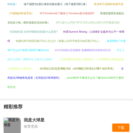
的装备）
地下城堡3位面行者的试炼在图几（地下城堡3潜行者）
有没有不花钱的奇迹手游
（不烧钱的奇迹手游）
对于imtoken你了解多少?imtoken是冷钱包吗?
英雄联盟星际迷航拉
克丝多少钱（星际迷航拉克丝价格）
SFIL是什么币种?SFIL币怎么样合法吗?sfil币最新消息
区块链扫盲:比特币期权交割是什么意思?
科普Summit Mining：让加密矿业盈利与公平一举两
得
电脑玩和平精英匹配不到人怎么办（电脑上玩和平精英为啥匹配不到人）
抹茶限制了中国
用户怎么办?抹茶大陆用户解决办法
win10休眠好还是睡眠 电脑睡眠和休眠有啥区别
求生之
路怎么联机（网吧求生之路2怎么联机）
王者荣耀法术吸血上限是多少（王者荣耀法术吸血的多
少是根据什么来定的）
dnf强化12好还是增幅10好（dnf增幅12和强化12哪个成功率高）
生
死狙击2神秘角色是谁（生死狙击2有神器吗）
win10软件不兼容怎么办？解决win10软件不兼容
的办法
精彩推荐
我是大球星
体育竞技
下载