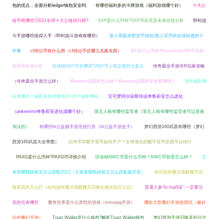
包的优点，全面分析ledger钱包安全吗
有哪些福利多的卡牌游戏（福利游戏哪个好）
十大公
链币有哪些?2021全球十大公链排行榜?
SXP是什么币种?SXP币前景及未来价值分析
即时战
斗手游哪些值得入手（即时战斗游戏有哪些）
新人萌新加密货币须知!新人买币前必须知道的十
件事
cf排位币有什么用（cf排位币在哪儿兑换东西）
BP是什么币种?BunnyPark/BP币未来
前景和价值分析
区块链ANY币在哪买?ANY币上线交易所大盘点
传奇霸业手游非R玩家攻略
（传奇霸业手游怎么样）
Moomex交易所怎么样？Moomex交易所安全靠谱吗？
国外摄影网
站有哪些？摄影系老师推荐的120个摄影网站
宝可梦阿尔宙斯传说奇鲁莉安怎么进化
（pokemmo奇鲁莉安进化成哪个好）
第五人格有哪些监管者（第五人格有哪些监管者可以直接
淘汰的）
有哪些bt公益服手游充值打折（bt公益手游盒子）
梦幻西游160武器有哪些（梦幻
西游160武器大全带图）
比特币等数字货币如何开户？全球顶尖的数字货币交易平台排行
PAXG是什么币种?PAXG币详细介绍
区块链NWC币是什么币种？NWC币前景怎么样？
王
者荣耀甄姬铭文怎么搭配2022（王者荣耀甄姬铭文怎么搭配最厉害）
哈利波特魔法觉醒魔咒试
炼第四关怎么打（哈利波特魔法觉醒魔咒试炼生物克制怎么过）
普通人参与chia挖矿,一定要注
意的坑有哪些
魔兽世界是什么类型的游戏（mmorpg手游）
哪款大型魔幻手游值得玩（最好
玩的魔幻手游）
Trust Wallet是什么钱包?解析Trust Wallet钱包
梦幻西游手游召唤灵积分怎