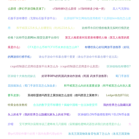
么获得（梦幻手游召唤灵满了）
cf加特林h怎么获得（cf加特林多少钱一把）
高人气无限钻
石服手游有哪些（无限钻石版手游平台）
比原链BTM主网钱包使用教程？比原链btm钱包怎么使
用
和平精英123木头人在哪里玩（吃鸡123木头人）
比特币今日行情价格美元实时行情历史
价格？比特币交易网btc期货交易平台排行
第五人格星座对应星座有哪些人物（第五人格里的星
座是什么）
CFX是什么币种?CFX币未来价值怎么样?
有哪些良心好玩网游手游推荐（好玩
的网游排行榜手机）
诛仙手游命中和暴击哪个重要（诛仙手游命中和暴击哪个道法高）
csgo控制器已启用但是按不出来怎么办（csgo控制器已启用是什么意思）
区块链钱包有哪些?
区块链十大钱包优缺点
好评率98%的民国武侠动作游戏（民国 武侠手游推荐）
蜀门手游百
花技能加点（蜀门手游百花怎么加血多）
和平精英怎么向好友索要皮肤（和平精英怎么向别人索
要车皮肤）
英雄联盟德玛西亚之翼技能怎么连招（德玛西亚之翼教学）
Ledger钱包BTG比
特黄金收发教程
合法的数字货币有哪些？揭秘中国唯一合法加密货币
我的世界怎么隐藏玩家
头上的名字（我的世界怎么隐藏玩家头上的名字呢）
区块链ELON币值得投资吗？ELON币全面
介绍
宝可梦阿尔宙斯传说三蜜蜂有几只眼睛（宙斯赐给蜜蜂武器告诉我们的道理是什么）
免
费ip代理软件哪个好用？国内免费代理ip软件
洛克王国宠物装备背包满了怎么办（洛克王国宠物