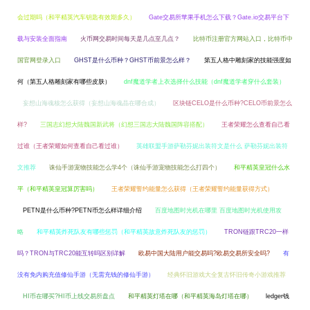
会过期吗（和平精英汽车钥匙有效期多久）
Gate交易所苹果手机怎么下载？Gate.io交易平台下
载与安装全面指南
火币网交易时间每天是几点至几点？
比特币注册官方网站入口，比特币中
国官网登录入口
GHST是什么币种？GHST币前景怎么样？
第五人格中雕刻家的技能强度如
何（第五人格雕刻家有哪些皮肤）
dnf魔道学者上衣选择什么技能（dnf魔道学者穿什么套装）
妄想山海魂核怎么获得（妄想山海魂晶在哪合成）
区块链CELO是什么币种?CELO币前景怎么
样?
三国志幻想大陆魏国新武将（幻想三国志大陆魏国阵容搭配）
王者荣耀怎么查看自己看
过谁（王者荣耀如何查看自己看过谁）
英雄联盟手游萨勒芬妮出装符文是什么 萨勒芬妮出装符
文推荐
诛仙手游宠物技能怎么学4个（诛仙手游宠物技能怎么打四个）
和平精英皇冠什么水
平（和平精英皇冠算厉害吗）
王者荣耀誓约能量怎么获得（王者荣耀誓约能量获得方式）
PETN是什么币种?PETN币怎么样详细介绍
百度地图时光机在哪里 百度地图时光机使用攻
略
和平精英炸死队友有哪些惩罚（和平精英故意炸死队友的惩罚）
TRON链跟TRC20一样
吗？TRON与TRC20能互转吗区别详解
欧易中国大陆用户能交易吗?欧易交易所安全吗?
有
没有免内购充值修仙手游（无需充钱的修仙手游）
经典怀旧游戏大全复古怀旧传奇小游戏推荐
HI币在哪买?HI币上线交易所盘点
和平精英灯塔在哪（和平精英海岛灯塔在哪）
ledger钱