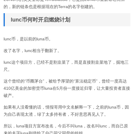
的，新的链条也是根据现在的Terra的名字创建的。
lunc币何时开启燃烧计划
lunc币，是以前的luna币。
改了名字，lunc相当于翻新了。
lunc这个项目方，已经不是割韭菜了，而是直接割韭菜地了，掘地三
尺。
这个曾经的“币圈茅台”，被给予厚望的“算法稳定币”，曾经一度高达
410亿美金的加密货币luna在5月份一度接近归零，让大量投资者直接
破产。
如果有人没看懂的话，情报哥用中文名解释一下，之前的luna币，因
为自己表现太渣，绿了太多持有者，不好意思再见人了。
所以，luna项目方宣布改名，今后不叫luna，改名叫lunc，而自己原
来的名字luna则借给了自己同父同母的姐姐。