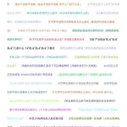
析
诛仙手游新手攻略（诛仙手游新手攻略 新手入门技巧大全）
炒币爆仓是什么意思?炒币爆
仓会怎么样?
泰拉瑞亚粘性绷带怎么获得（泰拉瑞亚黏性绷带怎么刷）
适合解压玩的游戏有
哪些（比较解压的游戏有哪些）
宝可梦传说阿尔宙斯黏美儿怎么进化（黏美伊尔在第几级进
化）
经典复古手游推荐,传奇手游1.76复古小极品
阴阳师妖狐值得培养吗2022（阴阳师妖狐
值得培养吗?）
BCEX交易平台如何实名认证? 详细图文教程分享
挖矿产业链(矿机,矿池,矿
场,矿工)是什么？矿机,矿池,矿场,矿工概念
BIKI交易所怎么提现？BIKI交易所提现人民币教程
手机上缺一不可的app软件排名（手机app软件排行）
小狐狸钱包导入比特派 只显示初始地址
怎么办?
消逝的光芒2武器耐久度没了可以继续用吗（消逝的光芒2十大神器）
win10怎么开
启系统修复 window10如何进行系统修复
c盘清理垃圾而不误删文件？免费的c盘清理垃圾
Sunbit交易所充值与提现新手操作教程
火币网交易银行卡冻结处理办法详解
比特币交易:
比特币卖出需要有人买才能成交吗?
宝可梦阿尔宙斯巨钳螳螂怎么进化（阿尔宙斯 极巨化）
okex法币怎么交易？okex法币交易流程指南
OK交易所怎么样?OK交易所真的安全靠谱吗?
哪个回合制网游比较良心（十大良心回合制网游排行榜）
币安永续合约手续费怎么算?币安永
续合约怎么玩?
科普:闪电网络的入账容量问题
大型在线网游游戏哪一款免费（大型在线网络