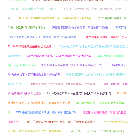
了要赔钱吗?比特币爆仓是不是本金都没了
什么回合制网游好玩不花钱（值得玩的回合制网
游）
超级玛丽游戏中主角的职业是什么（超级玛丽游戏人物介绍）
2023最值得期待的十款
手游（2022年值得期待的手游）
玛娜希斯回响体力怎么获得（玛娜希斯的回想）
王者荣耀
迁移完成后怎么登录进去（王者荣耀迁移后还能再迁移吗?）
和平精英极限追猎卫星楼的门怎么
开（和平精英极限追猎探测仪怎么用）
Bitpie知识库:TF版本使用迁移工具恢复到iOS比特派正式
版APP教程
XT交易所怎么样正规吗？XT交易所官网登录地址入口
MyCrypto是什么钱包?
MyCrypto钱包安全吗?
梦幻西游法宝任务攻略（梦幻西游法宝任务怎么过）
元宇宙是啥意
思 为什么火了？元宇宙概念发展空间的趋势
英雄联盟回放怎么保存到手机上（英雄联盟回放怎
么导入手机）
DNF扭曲世界的次元在哪里（dnf 扭曲世界的次元在哪）
win10休眠好还是睡
眠 电脑睡眠和休眠有啥区别
kishu是什么币?kishu在哪买?纪州犬币kishu购买教程
1个特朗
普币多少钱怎么买？特朗普币今日最新价格历史走势
读书网站排行榜 10个最好的免费读书网
站
XCH币如何提到钱包？奇亚币提币到钱包教程详解
时空猎人礼包有哪些（时空猎人礼包
领取官网）
蜀门手游金如意能开到什么东西（蜀门手游开金如意技巧）
洛克王国神圣青龙怎
么获得（洛克王国神圣青龙现在可以超进化吗）
WRX是什么币种？WRX币前景及价值深度分