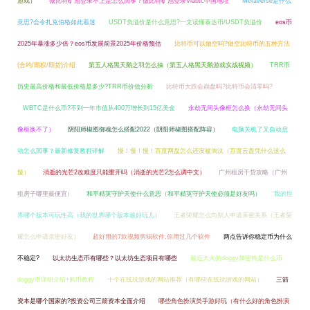
游戏）
微比特矿池登录不上是怎么回事？微比特矿池登录Viabtc中国地址
Metaverse是什么
意思?会令扎克伯格如此着迷
USDT负溢价是什么意思?一文读懂泰达币/USDT负溢价
eos币
2025年暴涨多少倍？eos币发展前景2025年价格预估
比特币可以做空吗?做空比特币的五种方法
(合约/期权/期货)介绍
第五人格黑天鹅之羽怎么抽（第五人格黑天鹅游戏实战视频）
TRR币
历史最高价格和最低价格是多少?TRR币价值分析
比特币大跌会崩盘吗?比特币会清零吗?
WBTC是什么币?不到一年市值从400万增长到15亿美金
永劫无间头像框怎么换（永劫无间头
像框换不了）
阴阳师椒图御魂怎么搭配2022（阴阳师椒图搭配阵容）
电脑关机了又自动启
动怎么回事？最新修复教程详解
慢！慢！慢！百度网盘怎么还没被淘汰（百度云盘凭什么这么
慢）
消逝的光芒2改难度只能重开吗（消逝的光芒2怎么调中文）
广州租房干货攻略（广州
租房子哪里最便宜）
和平精英守护天使什么意思（和平精英守护天使必须是好友吗）
我的世
界哪个版本可玩性高（我的世界哪个版本最好玩儿）
王者荣耀怎么向别人申请亲密关系（王者荣
耀怎么申请亲密好友）
超好用的7款视频剪辑软件,你用过几个软件
两点告诉你稳定币为什么
不稳定?
以太坊生态币有哪些？以太坊生态项目有哪些
最近大火的doggy加密狗是什么币
doggy币详细介绍+购币教程
十个在线玩游戏的网站推荐（有哪些在线玩游戏的网站）
三箭
资本是哪个国家的?投资公司三箭资本全面介绍
哪些角色扮演类手游好玩（有什么好的角色扮演