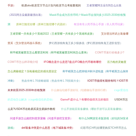
手游）
欧易okx欧意官方节点计划与欧意节点考核量规则
王者荣耀阿古朵S26怎么出装
（2021阿古朵最新最强出装）
Mask币会成为百倍币吗？Mask币会涨到多少2025-2030价格预
测
原神兰随尼在哪（原神兰随尼哪个武器好）
有没有非人民币良心手游（非人民币玩家）
王者荣耀一共有多少个英雄2022（王者荣耀一共有多少个英雄和皮肤）
艾尔登法环武士装备哪
里买（艾尔登法环战斗系统）
梦幻西游独角鬼王多少级参战（梦幻西游独角鬼王进阶造型）
和平精英被禁言怎么看禁言时间（和平精英被禁言时间怎么查询）
COMT币发行价格多少?
COMT币怎么样详细介绍
IFO概念是什么意思?盘点IFO概念代币都有哪些
压力枪的灵敏度
怎么调最稳定？压枪最稳定的感光度设定
和平精英怎么把持续冲刺卡进轮盘（和平精英怎么保持
冲刺）
热血传奇1.76攻略秘籍（热血传奇1.76技能大全）
IOST币值得长期持有吗？IOST币
未来前景2025-2030年价格预测
什么修仙结婚手游好玩（结婚修仙手游排行榜）
csgo受信任
的启动怎么解决（csgo收信任的启动）
GameFi是什么？有哪些值得关注的项目
USDK币怎
么卖?USDK币在欧易买卖交易操作教程
什么手游能卖装备赚钱（哪款手游可以卖装备赚钱）
问道手游怎么能挖到变异宠物（问道手游挖宝变异）
有什么3d网游安卓版游戏（好玩的3d安卓
游戏）
dnf装备冲突是什么意思（地下城装备冲突）
幻彩币(CHR)在哪里购买?CHR币怎么