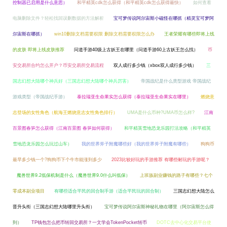
控制器已启用是什么意思）
和平精英cdk怎么获得（和平精英cdk怎么获得最快）
如何查看
电脑删除文件？轻松找回误删数据的方法解析
宝可梦传说阿尔宙斯小磁怪在哪抓（精灵宝可梦阿
尔宙斯在哪抓）
win10删除文档需要权限 删除文档需要权限怎么办
王者荣耀有哪些即将上线
的皮肤 即将上线皮肤推荐
问道手游40级上古妖王在哪里（问道手游60上古妖王怎么找）
币
安交易所合约怎么开户？币安交易所交易流程
双人成行多少钱（xbox双人成行多少钱）
三
国志幻想大陆哪个神兵好（三国志幻想大陆哪个神兵厉害）
帝国战纪是什么类型游戏 帝国战纪
游戏类型（帝国战纪手游）
泰拉瑞亚生命果实怎么获得（泰拉瑞亚生命果实在哪里）
燃烧意
志登场的女性角色（航海王燃烧意志女性角色排行）
UMA是什么币种?UMA币怎么样?
江南
百景图春笋怎么获得（江南百景图 春笋如何获得）
和平精英雪地恐龙乐园打法攻略（和平精英
雪地恐龙乐园怎么玩过山车）
我的世界斧子附魔哪些好（我的世界斧子附魔有哪些）
狗狗币
最早多少钱一个?狗狗币下个牛市能涨到多少
2023比较好玩的手游推荐 有哪些耐玩的手游呢？
魔兽世界9.2低保机制是什么（魔兽世界9.0什么叫低保）
上班族副业赚钱的路子有哪些？七个
零成本副业项目
有哪些适合平民的回合制手游（适合平民玩的回合制）
三国志幻想大陆怎么
晋升头衔（三国志幻想大陆哪里升头衔）
宝可梦传说阿尔宙斯神秘礼物在哪里（阿尔宙斯怎么得
到）
TP钱包怎么把币转回交易所？一文学会TokenPocket转币
DOTC去中心化交易平台使