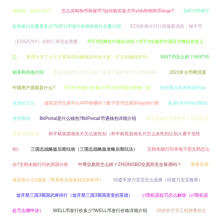
用教程：购买USDT
怎么买狗狗币和屎币?如何购买柴犬币shib和狗狗币doge?
SAFU币发行
价和发行总量是多少?SAFU币发行价格和发行总量介绍
EOS价格今日行情最新消息，柚子币
（EOS/CNY）实时汇率历走势图
ATFX官网在中国合法吗？ATFX交易所中国官方网站登录入
口
整理分享了七个正规靠谱的赚钱软件给大家（正宗的赚钱软件）
INXT币怎么样？INXT币
前景和价值介绍
洛克王国护主犬怎么抓（洛克王国护主犬什么性格好）
2021年火币网清退
中国用户原因是什么?
PUSH币发行价多少?PUSH币发行价格一览
使用预言机将数据和api
变现的方法
虚拟货币交易平台APP有哪些？数字货币交易所App排行榜
欧易OKXWeb3钱包
使用教程
BitPortal是什么钱包?BitPortal/币通钱包详细介绍
浏览器如何清理缓存？浏览器清
理缓存快捷键
和平精英游戏名片怎么改性别（和平精英游戏名片怎么改性别让别人看不见性
别）
三国志战略版后期玩啥（三国志战略版攻略后期玩法）
文档未能打印本地下层文档怎么
办?文档未能打印的原因分析
中博交易所怎么样？ZHONGBO交易所安全靠谱吗？
苹果应用
商店有什么h游戏（苹果商店有啥好玩的软件）
问道手游力宝宝怎么选择（问道力宝宝推荐）
放开那三国3蜀国武将排行（放开那三国3蜀国质变的英雄）
cf黑机器处罚怎么解除（cf黑机器
处罚去哪申诉）
WELL币发行价多少?WELL币发行价格详细介绍
28岁的字节工程师离世在