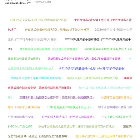
2025-11-09
DeFi挖矿安全吗?DeFi挖矿哪些风险需要注意?
荒野大镖客2背包满了怎么办（荒野大镖客2 背
包满了）
外媒评10款最佳动漫RPG，动漫rpg类手游大全推荐
2023传奇手游排行榜前十名不
充钱（2020传奇手游排行榜好玩不花钱）
2023可玩性高的手游有哪些（2020年可玩性最高的手
游）
魔兽世界战火徽记在哪换（战火徽记在哪里换）
英雄联盟鼠标灵敏度调成多少合适（英
雄联盟鼠标设置灵敏设置）
英雄联盟s12琴女符文天赋怎么选（2021琴女最新符文天赋）
什
么是主网上线?主网上线意味着什么?
dnf110级气功装备选择什么好（dnf男气功100级装备）
币圈是什么意思？详解币圈和链圈的区别
Block.io是什么钱包?Block.io Wallet介绍
哪款策
略养成回合制游戏免费（策略回合制单机手游推荐）
有什么好玩的单机游戏（单机游戏大作排行
榜）
三国志幻想大陆魏国怎么配阵容（三国志幻想大陆魏国队伍）
冰原守卫者管家有着什么
作用（冰原守卫者好玩吗）
DNF合金战士100级以后干什么（）
哪个回合制网游不烧钱（哪
个回合制游戏不坑钱）
时空的猎人玩法技巧（时空猎人玩法攻略）
一文了解CINU是什么币
种?CINU币怎么样?
诛仙手游炼器怎么提高成功率（诛仙手游炼器技巧百分百成功）
消逝的
光芒2隐藏区域什么意思（消逝的光芒2任务攻略）
微比特矿池登录不上是怎么回事？微比特矿池