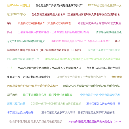
登录Viabtc中国地址
什么是主网币升级?如何进行主网币升级?
ERC20协议是什么意思?一文
读懂ERC20协议
怎么复制王者荣耀别人的名字（王者荣耀如何复制别人的名字改自己想要的名
字）
消逝的光芒2破解要多久（消逝的光芒2要钱吗）
币安数字交易平台靠谱吗?币安交易所
简介
王者荣耀召唤师技能有哪些（王者荣耀里面的召唤师技能详解）
波卡平行链插槽是什么
意思?波卡平行链插槽拍卖的意义
TRC20钱包地址是什么?TRC20为什么不用手续费?
和平
精英赠送礼物需要什么条件（和平精英赠送东西要符合什么条件）
元气骑士圣骑士二技能-神化
的正确食用法则 神化怎么用
Metamask小狐狸钱包交易堵塞怎么办?Metamask交易堵塞的解决
方法
MXC交易所App官网版优势？MXC抹茶交易所官网入口
宝可梦传说阿尔宙斯时空扭曲
多久刷一次（阿尔宙斯前往超克时空）
虚拟币那个平台最好？十大靠谱的交易平台
为什么我
的欧易没有合约账户?欧易开通合约交易教程
欧易OKX交易所如何进行币币闪兑?欧易币币闪兑
新手教程
蜀门手游逍遥怎么玩（蜀门委托任务逍遥散）
中国合法的公链 中国合法公链的发
展及其应用前景
C98是什么币种?C98币潜力和前景深度分析
王者荣耀怎么换qq号登录（王
者荣耀怎么换qq号登陆）
王者荣耀星元皮肤可以共享吗（王者荣耀星元皮肤不可以赠送吗）
欧易新手使用教程 欧易入门级使用教程完整版
csgo控制器已启用但是按不出来怎么办（csgo