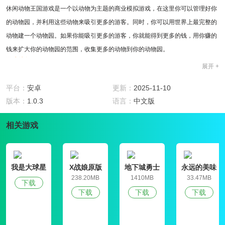
休闲动物王国游戏是一个以动物为主题的商业模拟游戏，在这里你可以管理好你
的动物园，并利用这些动物来吸引更多的游客。同时，你可以用世界上最完整的
动物建一个动物园。如果你能吸引更多的游客，你就能得到更多的钱，用你赚的
钱来扩大你的动物园的范围，收集更多的动物到你的动物园。
游戏特色
展开 +
1、休闲动物王国游戏的画面仍然很简单。那些动物也很抽象，但是我们可以清
楚地看到它们是什么动物。
平台：
安卓
更新：
2025-11-10
2、收集更多的动物，加入你的动物园。只有当你的动物园里有更多的动物时，
版本：
1.0.3
语言：
中文版
你才能吸引更多的游客。
相关游戏
3、不同的动物必须分开饲养。如果把它们放在一起，很容易发生事故。
游戏玩法
1、继续建造你的动物园，扩大你的动物园的规模以容纳更多的动物。
2、有必要改善动物园的各种设施，否则那些游客很难来看你。
我是大球星
X战娘原版
地下城勇士
永远的美味
3、这里的每个区域都应该划分得很好，如果每个动物的区域划分得不好，那会
官网版
星球4破解版
238.20MB
1410MB
33.47MB
下载
很麻烦。
下载
下载
下载
游戏评测
在休闲动物王国游戏里你在要做的就是提高动物园的收入，只有当你能挣更多的
钱时，你才能更好地发展你的动物园。