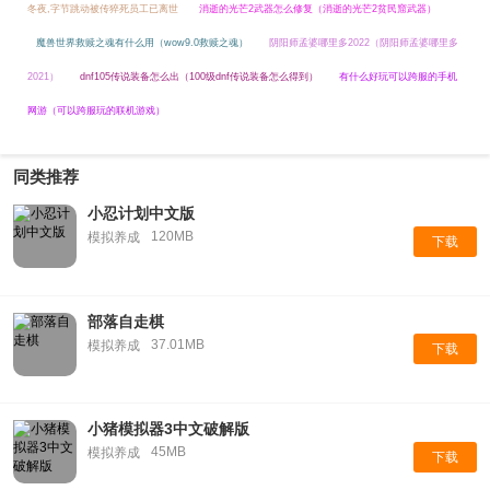
冬夜,字节跳动被传猝死员工已离世
消逝的光芒2武器怎么修复（消逝的光芒2贫民窟武器）
魔兽世界救赎之魂有什么用（wow9.0救赎之魂）
阴阳师孟婆哪里多2022（阴阳师孟婆哪里多
2021）
dnf105传说装备怎么出（100级dnf传说装备怎么得到）
有什么好玩可以跨服的手机
网游（可以跨服玩的联机游戏）
同类推荐
小忍计划中文版
120MB
模拟养成
下载
部落自走棋
37.01MB
模拟养成
下载
小猪模拟器3中文破解版
45MB
模拟养成
下载