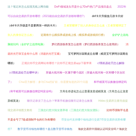
法？笔记本怎么实现无线上网功能
DeFi领域龙头币是什么?DeFi热门产品项目盘点
2022年
可以自由交易的手游有哪些（2021能自由交易的手游都有哪些?）
dnf卡片升级放几张卡片好
（dnf卡片升级是不是要两张一样的卡片）
王者荣耀绑了别人的身份证怎么改（王者荣耀绑定了
别人的身份证怎么改）
近期有什么模拟养成游戏上线（模拟养成游戏排行榜）
金铲铲之战电
脑能玩吗（金铲铲之战用电脑）
梦幻西游炼兽笼怎么使用（梦幻西游炼兽笼怎么使用的）
消
逝的光芒珠宝盒有什么用（消逝的光芒宝藏）
宝可梦阿尔宙斯皮丘在哪（精灵宝可梦阿尔宙斯在
哪抓）
正规比特币交易网站有哪些？比特币正规交易app下载苹果
cf黑机器处罚怎么解除
（cf黑机器处罚去哪申诉）
穿越火线河南一区属于哪个战区（穿越火线河南一区和哪个区合区
了）
Chia官方解答：参与Chia挖矿前，你需要知道的20个问题
和平精英可以换微信绑定吗
（和平精英可以换微信绑定吗安全吗）
方舟生存进化怎么让普通龙变成精英龙（方舟怎么让龙变
异精英龙）
聊天记录没了怎么办？苹果手机微信聊天记录怎么恢复
Hitbtc交易所注册充值提
现交易详细图文教程
三国志幻想大陆女团养谁（三国志幻想大陆女团队）
比特币强制平仓是
不是全亏了?造成强制平仓的行为有哪些
币安合约支持哪个钱包进行交易?币安交易所优势有哪
些?
数字货币冷钱包有哪些？盘点数字货币冷钱包
海妖交易所中国能认证吗安全吗？海妖交