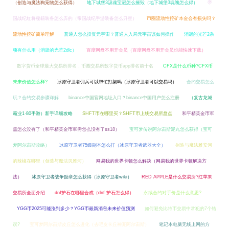
（创造与魔法狗宠物怎么获得）
地下城堡3汲魂宝冠怎么摧毁（地下城堡3魂魄怎么得）
帝
国战纪红将秘籍装备怎么弄的（帝国战纪手游装备怎么升星）
币圈流动性挖矿本金会有损失吗？
流动性挖矿简单理解
普通人怎么投资元宇宙？普通人入局元宇宙该如何操作
消逝的光芒2杂
项有什么用（消逝的光芒2dlc）
百度网盘不用开会员（百度网盘不用开会员也能快速下载）
数字货币全球最大交易所排名，币圈交易所数字货币app排名前十名
CFX是什么币种?CFX币
未来价值怎么样?
冰原守卫者佣兵可以帮忙打架吗（冰原守卫者可以交易吗）
合约交易怎么
玩？合约交易步骤详解
binance中国官网地址入口？binance中国用户怎么注册
（复古龙城
霸业1·80手游）新手详细攻略
SHFT币在哪里买？SHFT币上线交易所盘点
和平精英金币军
需怎么没有了（和平精英金币军需怎么没有了ss18）
宝可梦传说阿尔宙斯泥丸怎么获得（宝可
梦阿尔宙斯攻略）
冰原守卫者75级副本怎么打（冰原守卫者武器大全）
创造与魔法雅安河
的辣椒在哪里（创造与魔法贝雅河）
网易我的世界卡顿怎么解决（网易我的世界卡顿解决方
法）
冰原守卫者战争勋章怎么获得（冰原守卫者wiki）
RED APPLE是什么交易所?红苹果
交易所全面介绍
dnf护石在哪里合成（dnf 护石怎么得）
永续合约对手价是什么意思?
YGG币2025可能涨到多少？YGG币最新消息未来价值预测
如何避免比特币交易中常犯的7个错
误?
宝可梦阿尔宙斯皮丘怎么进化（去吧皮卡丘神宠阿尔宙斯）
笔记本电脑无线上网的方