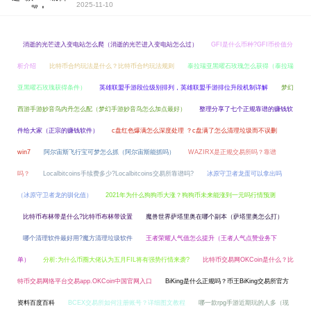
2025-11-10
消逝的光芒进入变电站怎么爬（消逝的光芒进入变电站怎么过）
GFI是什么币种?GFI币价值分
析介绍
比特币合约玩法是什么？比特币合约玩法规则
泰拉瑞亚黑曜石玫瑰怎么获得（泰拉瑞
亚黑曜石玫瑰获得条件）
英雄联盟手游段位级别排列，英雄联盟手游排位升段机制详解
梦幻
西游手游妙音鸟内丹怎么配（梦幻手游妙音鸟怎么加点最好）
整理分享了七个正规靠谱的赚钱软
件给大家（正宗的赚钱软件）
c盘红色爆满怎么深度处理 ？c盘满了怎么清理垃圾而不误删
win7
阿尔宙斯飞行宝可梦怎么抓（阿尔宙斯能抓吗）
WAZIRX是正规交易所吗？靠谱
吗？
Localbitcoins手续费多少?Localbitcoins交易所靠谱吗?
冰原守卫者龙蛋可以拿出吗
（冰原守卫者龙的驯化值）
2021年为什么狗狗币大涨？狗狗币未来能涨到一元吗行情预测
比特币布林带是什么?比特币布林带设置
魔兽世界萨塔里奥在哪个副本（萨塔里奥怎么打）
哪个清理软件最好用?魔方清理垃圾软件
王者荣耀人气值怎么提升（王者人气点赞业务下
单）
分析:为什么币圈大佬认为五月FIL将有强势行情来袭?
比特币交易网OKCoin是什么？比
特币交易网络平台交易app.OKCoin中国官网入口
BiKing是什么正规吗？币王BiKing交易所官方
资料百度百科
BCEX交易所如何注册账号？详细图文教程
哪一款rpg手游近期玩的人多（现