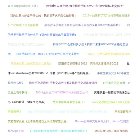
在什么rpg游戏玩的人多）
比特币可以做空吗?做空比特币的五种方法(合约/期权/期货)介绍
我的世界火炉是干什么的（我的世界火炉怎么做好看）
2013年如果买了5万比特币现在能赚多
少？比特币历史走势趋势
黑色沙漠手游夏卡鲁商店在哪（黑色沙漠夏卡鲁9个图画碎片）
我
的世界节肢杀手有什么用（我的世界节肢杀手最高等级）
王者荣耀背包里的铭文怎么清理（王者
荣耀里的背包里铭文怎么丢掉）
狗狗币2025会涨到多少倍？狗狗币未来2025-2030价格走势预
测
Blur币实时价格，Blur今日行情美元汇率历史走势图
三国志幻想大陆诸葛亮前期阵容推荐
（三国志幻想大陆诸葛亮怎么搭配）
阴阳师孟婆哪里多2022（阴阳师孟婆哪里多2021）
媒
体tomshardware公布2023年CPU排名（2023年cpu哪个性能最强）
币在交易所安全吗?币在交
易所怎么样?
比特币交易流程:币安交易所注册及比特币交易详细流程
cf王者之石怎么用（cf
王者之石咋获得）
NOIA是什么币种?NOIA币未来前景怎么样
英雄联盟一键符文不出来怎么
办（英雄联盟一键符文怎么弄）
艾尔登法环开局怎么走（）
okex交易所怎么样？okex交易
所靠谱吗？
我的世界侦测器怎么用（我的世界侦测器怎么用在大行刷石机上）
王者荣耀互动
技能在哪设置（王者荣耀游戏互动语在哪里设置）
Bitcoin官网中文版网站入口，Bitcoin官网交
易所App下载
好玩的破解游戏有哪些（好玩的破解游戏排行）
创造与魔法狗在哪里可以抓