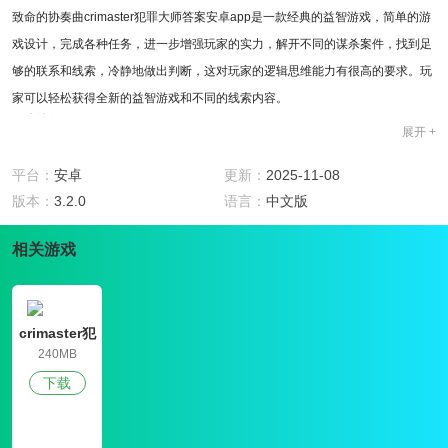
致命的协奏曲crimaster犯罪大师答案安卓app是一款经典的益智游戏，简单的游
戏设计，完成各种任务，进一步增强玩家的实力，解开不同的谋杀案件，找到足
够的联系和线索，冷静地做出判断，这对玩家的逻辑思维能力有很高的要求。玩
家可以轻松获得全新的益智游戏和不同的线索内容。
游戏特色
展开 +
1、继续前进，找到谜题的正确答案。致命的协奏曲crimaster犯罪大师答案安卓
app是很有趣的;
平台：
安卓
更新：
2025-11-08
2、找出每个案例之间的联系，并得出正确的结论。每个案例都有漏洞;
版本：
3.2.0
语言：
中文版
3、冷静地选择不同的情节分支，根据情节引出正确的结局。
玩法攻略
相关游戏
1、致命的协奏曲crimaster犯罪大师答案安卓app的设计由层层推荐，多条线索
的连接非常重要，并随时跟进推理;
2、成为一个真正的推理大师，迅速提高你的排名，得到全面提升;
crimaster犯
3、找出指定的线索，根据你的推断找到更多有用的答案。
罪大师致命
240MB
的协奏曲
游戏亮点
下载
1、致命的协奏曲crimaster犯罪大师答案安卓app是一款全新的乐趣解锁游戏，
保留已知的线索和删除无用的细节;
2、保留证据，并从中寻找指纹或其他有用的线索来锁定嫌疑人;