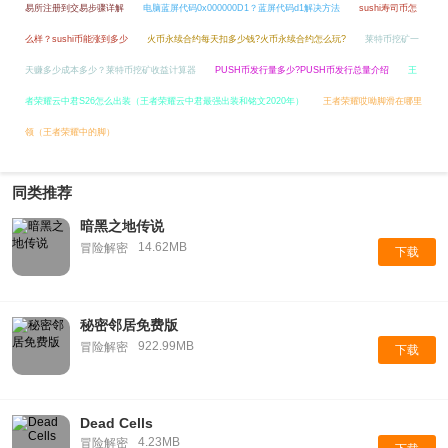
易所注册到交易步骤详解
电脑蓝屏代码0x000000D1？蓝屏代码d1解决方法
sushi寿司币怎
么样？sushi币能涨到多少
火币永续合约每天扣多少钱?火币永续合约怎么玩?
莱特币挖矿一
天赚多少成本多少？莱特币挖矿收益计算器
PUSH币发行量多少?PUSH币发行总量介绍
王
者荣耀云中君S26怎么出装（王者荣耀云中君最强出装和铭文2020年）
王者荣耀哎呦脚滑在哪里
领（王者荣耀中的脚）
同类推荐
暗黑之地传说
14.62MB
冒险解密
下载
秘密邻居免费版
922.99MB
冒险解密
下载
Dead Cells
4.23MB
冒险解密