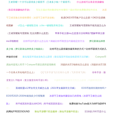
王者荣耀一个月可以获得多少紫星币（王者多少钱一个紫星币）
什么游戏可以靠卖资源赚钱
（靠卖资源赚钱的手游）
写论文最好用的翻译软件有哪些？最好用的免费翻译软件排名
冰原
守卫者采集任务都有哪些（冰原守卫者手游攻略）
欧易OKEX币币账户怎么交易？OKEX交易教
程图解
cf怎么一键领取活动（cfm一键领取所有活动）
王者荣耀账号受限制不能充值怎么办
（王者荣耀账号受限制 无法消费什么意思）
苹果手机注册ins总是显示没有网络?图解苹果注册
ins详细教程
比特币合约是什么怎么玩？揭秘比特币期货合约最稳定的方法
梦幻新诛仙神兽
多少钱（梦幻新诛仙神兽多少钱能出）
比特币怎么获得最快最简单的方式？比特币获得方式的几
种途径分析
泰拉瑞亚环境改造枪怎么获得（泰拉瑞亚环境改造枪获得方法详解）
Coinyee币
易如何提现人民币？Coinyee币易交易所提现教程
消逝的光芒2地铁站怎么进去（消逝的光芒2第
一个任务火车站电杆怎么上）
QQ飞车手游飞行石有什么用（飞车所有飞饰）
传奇手游：微
变复古1.76版本（复古微变传奇手游1.80）
玛娜希斯回响圆形贝壳怎么获得（玛娜希斯的回
想）
英雄联盟s12琴女符文天赋怎么选（2021琴女最新符文天赋）
EOS币值得长期持有吗？
EOS币2025-2030年能涨多少行情预测
冰原守卫者如何建设自己的营地（冰原守卫者怎么组
队）
和平精英胜利退出掉KD吗（和平精英获胜退出）
免费转换YouTube影片为MP3或MP4
的网站FREEDSOUND
诛仙手游哪个职业最帅（诛仙手游最牛职业）
区块链LINK币是什么