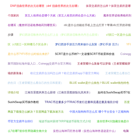
DNF扭曲世界的次元在哪里（dnf 扭曲世界的次元在哪）
抹茶交易所怎么样？抹茶交易所是哪
个国家的
第五人格搏命是哪个天赋（第五人格里的搏命是什么天赋）
魔兽世界诺格弗格药剂
在哪买（魔兽怀旧诺格弗格药剂哪里买）
nfc是什么功能在手机上怎么打开？苹果nfc打开的详细
步骤
梦幻西游召唤兽内丹怎么打上去（梦幻西游召唤兽内丹怎么获得）
cf浙江一区是什么战
区（cf浙江一区和哪几个区合并）
梦幻西游手游活力用来做什么划算（梦幻手游 活力）
YFI
是什么币?YFI币什么时候出来的?
SCRT是什么币种?一文读懂SCRT币前景和价值
Coinegg
聚币国际站海外版入口，Coinegg交易平台官方网站
王者荣耀什么装备可以穿墙（王者荣耀能穿
墙的新装备）
欧亿交易所合法吗怎么样？欧亿交易所app下载官方网站
王者荣耀怎么看自己
的生日（王者荣耀怎么看自己的生日和星星）
BLUE wallet是什么钱包？BLUE wallet钱包特色
详细介绍
江南百景图风筝怎么获得（江南百景图探险玩具风车）
如何在SushiSwap买币?在
SushiSwap买币操作教程
TRAC币总量多少?TRAC币发行总量和流通总量及项目介绍
百度
网盘下载慢怎么解决？百度网盘下载加速方法
中国大陆狗狗币怎么买 哪个平台安全？正规狗狗
币官方交易平台排行
瑞波币如何获得?XRP瑞波币获取方式介绍
迷你世界4大隐藏生物是什
么?在哪?迷你世界隐藏生物大全
妄想山海神罚巨兽在哪（妄想山海神兽遗迹是什么）
电脑