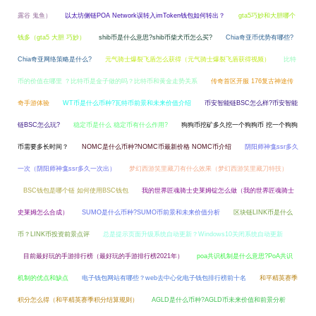
露谷 鬼鱼）
以太坊侧链POA Network误转入imToken钱包如何转出？
gta5巧妙和大胆哪个
钱多（gta5 大胆 巧妙）
shib币是什么意思?shib币柴犬币怎么买?
Chia奇亚币优势有哪些?
Chia奇亚网络策略是什么?
元气骑士爆裂飞盾怎么获得（元气骑士爆裂飞盾获得视频）
比特
币的价值在哪里 ？比特币是金子做的吗？比特币和黄金走势关系
传奇首区开服 176复古神途传
奇手游体验
WT币是什么币种?瓦特币前景和未来价值介绍
币安智能链BSC怎么样?币安智能
链BSC怎么玩?
稳定币是什么 稳定币有什么作用?
狗狗币挖矿多久挖一个狗狗币 挖一个狗狗
币需要多长时间？
NOMC是什么币种?NOMC币最新价格 NOMC币介绍
阴阳师神龛ssr多久
一次（阴阳师神龛ssr多久一次出）
梦幻西游笑里藏刀有什么效果（梦幻西游笑里藏刀特技）
BSC钱包是哪个链 如何使用BSC钱包
我的世界匠魂骑士史莱姆锭怎么做（我的世界匠魂骑士
史莱姆怎么合成）
SUMO是什么币种?SUMO币前景和未来价值分析
区块链LINK币是什么
币？LINK币投资前景点评
总是提示页面升级系统自动更新？Windows10关闭系统自动更新
目前最好玩的手游排行榜（最好玩的手游排行榜2021年）
poa共识机制是什么意思?PoA共识
机制的优点和缺点
电子钱包网站有哪些？web去中心化电子钱包排行榜前十名
和平精英赛季
积分怎么得（和平精英赛季积分结算规则）
AGLD是什么币种?AGLD币未来价值和前景分析