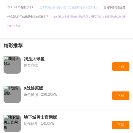
币？Link币有潜力吗？
王者荣耀如何转移大区（王者荣耀转移大区方法）
比特币信托基金是
什么?比特币信托基金怎么运作的?
如何解决小狐狸钱包报错问题，HECO链上小狐狸钱包突然报
错解决方法
精彩推荐
我是大球星
体育竞技
下载
X战娘原版
238.20MB
角色扮演
下载
地下城勇士官网版
1410MB
动作格斗
下载