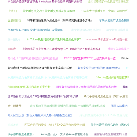
卡在账户登录界面进不去？windows11卡在登录界面解决教程
虚拟货币挖矿什么意思?(计算机算
法计算)
柴犬币怎么交易？柴犬币交易以及提现教程
中国最大的炒币平台，中国正规的炒币
交易所排名
和平精英快速跳伞怎么操作（和平精英快速跳伞方法）
苹果恢复出厂设置会删除
所有数据吗？苹果按键强制恢复出厂设置操作
王者荣耀李信S26怎么出装（王者荣耀李信出装最
强一招秒）
imToken钱包转账成功却没到账是怎么回事?
windows11卡桌面 win11桌面一直
无响应
消逝的光芒停止并终止三罐喷漆怎么用（消逝的光芒停止与终结）
币圈买入卖出技巧
是什么？币圈K线图基础知识及K线图图解
XEC币在哪里买?XEC币上线交易平台一览
Bitpie
知识库:使用助记词将比特派钱包恢复到安卓端正式版
如何安全的捂住你的imToken钱包?
cf
手游跨系统角色转移卡怎么买（cf手游跨系统角色转移卡在哪里买）
Filecoin是如何存储数据的?
Filecoin的价值体现和未来前景分析
网页如何清除缓存？怎样清理浏览器的缓存和垃圾
我的
世界隐身药水怎么做？8分钟视频教程教你制作的详细步骤
蜀门手游账号怎么激活（蜀门手游怎
么注册账号）
盘点五款不玩会感到很遗憾的单机游戏,十大耐玩手机单机游戏
第五人格魔术
师天赋怎么点（第五人格魔术师人格天赋搭配怎么配）
好玩的放置类手游推荐？Rollic放置竞速
游戏攻略
FTX合约手续费多少钱？FTX交易所合约费率介绍
黑色沙漠手游怎么钓鱼（黑色沙
漠手游钓鱼怎么挂机）
Aave是什么?一文读懂Aave的前世今生
星露谷物语鬼鱼哪里钓（星