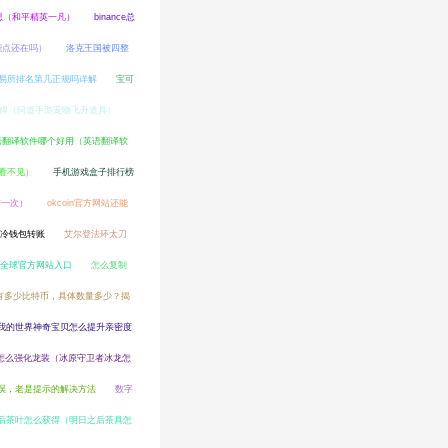
思（和平精英一凡）
binance总
能点还在吗）
洛克王国被四整
p交易所排名第几正规吗详解
宝可
得（问道手游宠物飞升道具）
语翻译软件哪个好用（英语翻译软
看不见）
手机游戏盒子排行榜
转一次）
okcoin官方网站还能
用冷钱包转账
艾尔登法环太刀
易全球官方网站入口
怎么复制
有多少比特币，具体数量多少？揭
我的世界神奇宝贝怎么提升亲密度
怎么强化龙装（冰原守卫者冰龙怎
误，老是提示的解决方法
数字
后茶叶怎么获得（明日之后茶具怎