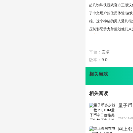
超凡蜘蛛侠游戏官方正版汉
了中文用户的使用体验!游
雄。这个神秘的男人受到很
压制邪恶势力并摧毁他们来
版本说明
1、游戏根据官网全面中文
2、游戏已经免去了谷歌三
平台：
安卓
游戏特色
版本：
9.0
1、超凡蜘蛛侠游戏官方正版
2、游戏中的情节任务再现
相关游戏
3、英雄人物拥有这种强大
游戏攻略
1、玩家在他们的背包里有
相关阅读
2、完成城市中的各项任务
量子币
3、玩家可以通过完成相应
游戏评测
2025-11-0
超凡蜘蛛侠游戏官方正版汉
网上邻
的主题印象深刻;这个游戏