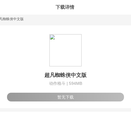
下载详情
凡蜘蛛侠中文版
超凡蜘蛛侠中文版
动作格斗 |
594MB
暂无下载