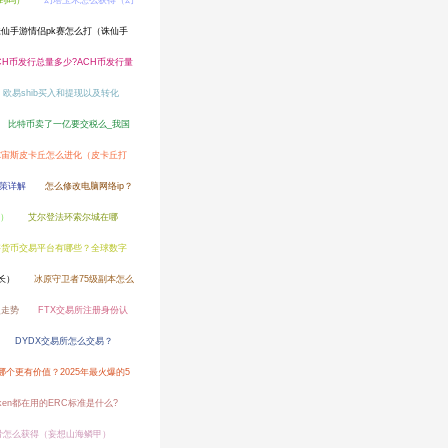
到吗）
幻塔玉米怎么获得（幻
诛仙手游情侣pk赛怎么打（诛仙手
CH币发行总量多少?ACH币发行量
少? 欧易shib买入和提现以及转化
比特币卖了一亿要交税么_我国
尔宙斯皮卡丘怎么进化（皮卡丘打
政策详解
怎么修改电脑网络ip？
）
艾尔登法环索尔城在哪
字货币交易平台有哪些？全球数字
长）
冰原守卫者75级副本怎么
史走势
FTX交易所注册身份认
DYDX交易所怎么交易？
币哪个更有价值？2025年最火爆的5
en都在用的ERC标准是什么?
骨怎么获得（妄想山海鳞甲）