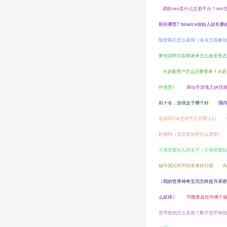
易欧oex是什么交易平台？oe
部在哪里? binance创始人赵长
除技能石怎么获得（洛克王国被动
梦传说阿尔宙斯谢米怎么改变形态（
火必新用户怎么注册登录？火必
件推荐）
诛仙手游鬼王pk技
前十名，游戏盒子哪个好
国
登录吗?ok交易平台官网入口
好用吗（艾尔登法环什么类型）
王者荣耀别人的名字（王者荣耀如
秘中国比特币持有者排行榜
A
（我的世界神奇宝贝怎样提升亲密
么获得）
币圈看盘软件哪个最
货币钱包怎么安装？数字货币钱包