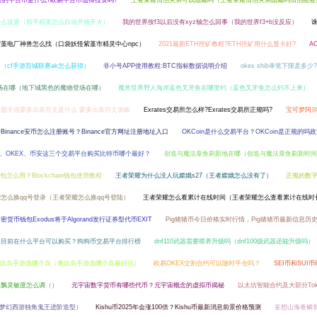
易所的平台币是什么?欧易平台币值得投资吗?
王者荣耀情侣关系可以隐藏吗（王者荣耀情侣关系隐藏吗情侣能看
怎么设置（和平精英怎么自动开镜开火）
我的世界按f3以后没有xyz轴怎么回事（我的世界f3+b没反应）
堇电厂神兽怎么找（口袋妖怪紫堇市精灵中心npc）
2021最新ETH挖矿教程?ETH挖矿用什么显卡好?
A
得（cf手游百城联赛ak怎么获得）
非小号APP使用教程:BTC指标数据说明介绍
okex shib单笔下限是多
登场在哪（地下城黑色的魔物登场在哪）
魔兽世界野人海岸蓝色叉牙鱼在哪里钓（蓝色叉牙鱼怎么钓不上来）
联盟手游蒙多出装符文是什么 蒙多出装符文攻略
Exrates交易所怎么样?Exrates交易所正规吗?
宝可梦阿
Binance安币怎么注册账号？Binance官方网址注册地址入口
OKCoin是什么交易平台？OKCoin是正规的吗
、OKEX、币安这三个交易平台购买比特币哪个最好？
创造与魔法章鱼刷新地在哪（创造与魔法章鱼刷新时间
in钱包怎么用？Blockchain钱包使用教程
王者荣耀为什么没人玩嫦娥s27（王者嫦娥怎么没有了）
正规的数
怎么换qq号登录（王者荣耀怎么换qq号登陆）
王者荣耀怎么看累计在线时间（王者荣耀怎么查看累计在线时
密货币钱包Exodus将于Algorand发行证券型代币EXIT
Pig猪猪币今日价格实时行情，Pig猪猪币最新信息历
币目前在什么平台可以购买？狗狗币交易平台排行榜
dnf110武器需要喂养升级吗（dnf100级武器还能升级吗）
比岛手游选哪个岛（奥比岛手游选哪个岛最好玩）
欧易OKEX交割合约可以随时平仓吗？
SEI币和SUI
上飘灵敏度怎么调（）
元宇宙数字货币有哪些代币？元宇宙概念的虚拟币揭秘
以太坊智能合约及大部分Tok
梦幻西游独角鬼王进阶造型）
Kishu币2025年会涨100倍？Kishu币最新消息前景价格预测
妄想山海卷鳞