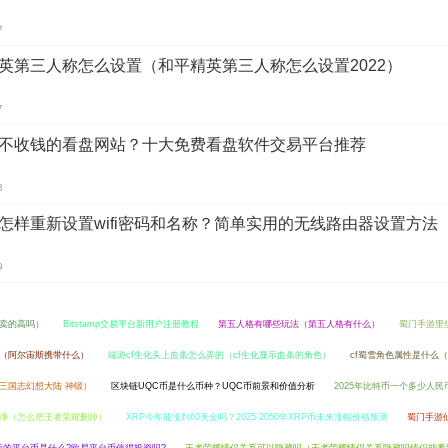
7
英第三人称怎么设置（和平精英第三人称怎么设置2022）
7
不收钱的看盘网站？十大免费看盘软件交易平台推荐
8
怎样重新设置wifi密码和名称？简单实用的无线路由器设置方法
9
卖的高吗）
Bitstamp交易平台新用户注册教程
第五人格有哪些玩法（第五人格有什么）
蜀门手游里
（阿尔宙斯携带什么）
端游cf生化头上血条怎么弄的（cf生化显示血条的角色）
cf蜀雪角色属性是什么
三国志幻想大陆 神锻）
区块链UQC币是什么币种？UQC币前景和价值分析
2025年比特币一个多少人民
净（怎么把王者荣耀删掉）
XRP今年能涨到60美金吗？2025-2050年XRP币未来涨幅价格预测
蜀门手游