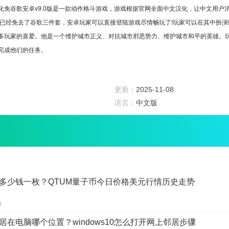
化免谷歌安卓v9.0版是一款动作格斗游戏，游戏根据官网全面中文汉化，让中文用户
戏已经免去了谷歌三件套，安卓玩家可以直接登陆游戏尽情畅玩了!玩家可以在其中扮
多玩家的喜爱。他是一个维护城市正义、对抗城市邪恶势力、维护城市和平的英雄。
完成他们的任务。
汉化，让中文用户消除了外语的困扰，大大提高了中文用户的使用体验!
件套，安卓玩家可以直接登陆游戏尽情畅玩了!
更新：
2025-11-08
语言：
中文版
汉化免谷歌安卓v9.0版使用3d高清场景来真实还原电影中的城市面貌，但玩家感觉真
经典电影情节，让玩家在游戏任务中感受经典魅力;
的技能和非凡的力量，玩家可以在游戏中自由穿梭。
数百套不同的套装，通过创造角色扮演蜘蛛侠。
，验收合格后进行惩罚穿梭，如与城市间的恶势力作战;
多少钱一枚？QTUM量子币今日价格美元行情历史走势
的任务获得金币，并且可以通过升级提高蜘蛛侠的战斗力。
8
化免谷歌安卓v9.0版是一个非常有趣和具有挑战性的游戏，蜘蛛侠的角色深深扎根于
居在电脑哪个位置？windows10怎么打开网上邻居步骤
有一种操作感。玩家用蜘蛛侠的技能键飞过屋檐，爬上墙壁，用攻击键战斗。