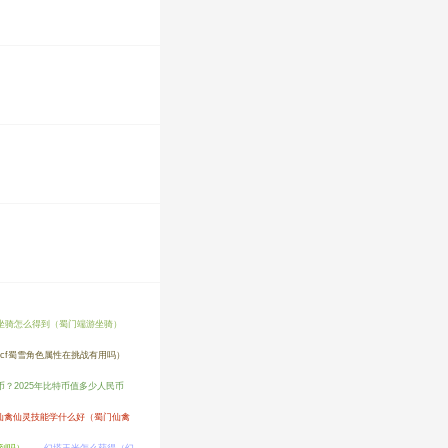
坐骑怎么得到（蜀门端游坐骑）
（cf蜀雪角色属性在挑战有用吗）
币？2025年比特币值多少人民币
仙禽仙灵技能学什么好（蜀门仙禽