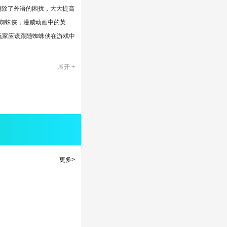
消除了外语的困扰，大大提高
演蜘蛛侠，漫威动画中的英
玩家应该跟随蜘蛛侠在游戏中
展开 +
实;
更多>
人们的心中，玩家对这个伟大