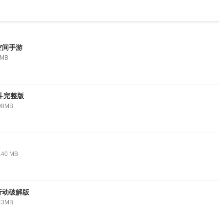
空间手游
4MB
斗完整版
08MB
.40 MB
行动破解版
43MB