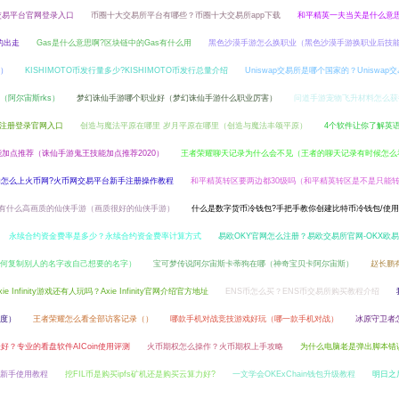
x交易平台官网登录入口
币圈十大交易所平台有哪些？币圈十大交易所app下载
和平精英一夫当关是什么意
鹏的出走
Gas是什么意思啊?区块链中的Gas有什么用
黑色沙漠手游怎么换职业（黑色沙漠手游换职业后技
）
KISHIMOTO币发行量多少?KISHIMOTO币发行总量介绍
Uniswap交易所是哪个国家的？Uniswa
阿尔宙斯rks）
梦幻诛仙手游哪个职业好（梦幻诛仙手游什么职业厉害）
问道手游宠物飞升材料怎么获
注册登录官网入口
创造与魔法平原在哪里 岁月平原在哪里（创造与魔法丰颂平原）
4个软件让你了解英
能加点推荐（诛仙手游鬼王技能加点推荐2020）
王者荣耀聊天记录为什么会不见（王者的聊天记录有时候怎么
内怎么上火币网?火币网交易平台新手注册操作教程
和平精英转区要两边都30级吗（和平精英转区是不是只能
有什么高画质的仙侠手游（画质很好的仙侠手游）
什么是数字货币冷钱包?手把手教你创建比特币冷钱包/使
永续合约资金费率是多少？永续合约资金费率计算方式
易欧OKY官网怎么注册？易欧交易所官网-OKX欧
何复制别人的名字改自己想要的名字）
宝可梦传说阿尔宙斯卡蒂狗在哪（神奇宝贝卡阿尔宙斯）
赵长鹏
xie Infinity游戏还有人玩吗？Axie Infinity官网介绍官方地址
ENS币怎么买？ENS币交易所购买教程介绍
度）
王者荣耀怎么看全部访客记录（）
哪款手机对战竞技游戏好玩（哪一款手机对战）
冰原守卫者
好？专业的看盘软件AICoin使用评测
火币期权怎么操作？火币期权上手攻略
为什么电脑老是弹出脚本错
新手使用教程
挖FIL币是购买ipfs矿机还是购买云算力好?
一文学会OKExChain钱包升级教程
明日之