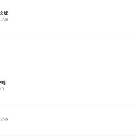
文版
25MB
户端
MB
.2Mb