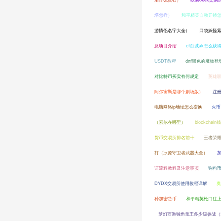
用什么灵石）
欧易okex交
塔怎样）
和平精英自动开镜
游情侣名字大全）
口袋妖怪紫
及项目介绍
cf百城ak怎么获
USDT教程
dnf黑色的魔物
对比特币买卖有何规定
英雄
阿尔宙斯是哪个剧场版）
注册
电脑网络ip地址怎么变换
火币
（索尔在哪里）
blockcha
货币交易所排名前十
王者荣耀
打（冰原守卫者武器大全）
加
证流程教程及注意事项
狗狗
DYDX交易所使用教程详解
奥
种加密货币
和平精英枪口往
梦幻西游独角鬼王多少级参战（