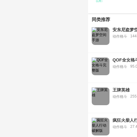
么用）
同类推荐
安东尼盗梦
14
动作格斗
QOF全女格
95.
动作格斗
王牌英雄
255
动作格斗
疯狂火柴人
27.
动作格斗