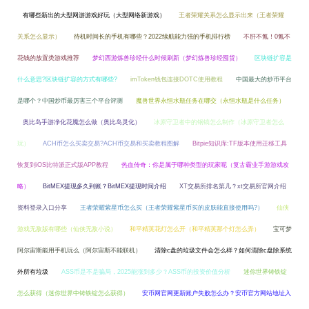
有哪些新出的大型网游游戏好玩（大型网络新游戏）
王者荣耀关系怎么显示出来（王者荣耀
关系怎么显示）
待机时间长的手机有哪些？2022续航能力强的手机排行榜
不肝不氪！0氪不
花钱的放置类游戏推荐
梦幻西游炼兽珍经什么时候刷新（梦幻炼兽珍经囤货）
区块链扩容是
什么意思?区块链扩容的方式有哪些?
imToken钱包连接DOTC使用教程
中国最大的炒币平台
是哪个？中国炒币最厉害三个平台评测
魔兽世界永恒水瓶任务在哪交（永恒水瓶是什么任务）
奥比岛手游净化花魇怎么做（奥比岛灵化）
冰原守卫者中的钢镐怎么制作（冰原守卫者怎么
玩）
ACH币怎么买卖交易?ACH币交易和买卖教程图解
Bitpie知识库:TF版本使用迁移工具
恢复到iOS比特派正式版APP教程
热血传奇：你是属于哪种类型的玩家呢（复古霸业手游游戏攻
略）
BitMEX提现多久到账？BitMEX提现时间介绍
XT交易所排名第几？xt交易所官网介绍
资料登录入口分享
王者荣耀紫星币怎么买（王者荣耀紫星币买的皮肤能直接使用吗?）
仙侠
游戏无敌版有哪些（仙侠无敌小说）
和平精英花灯怎么开（和平精英那个灯怎么弄）
宝可梦
阿尔宙斯能用手机玩么（阿尔宙斯不能联机）
清除c盘的垃圾文件会怎么样？如何清除c盘除系统
外所有垃圾
ASS币是不是骗局，2025能涨到多少？ASS币的投资价值分析
迷你世界铸铁锭
怎么获得（迷你世界中铸铁锭怎么获得）
安币网官网更新账户失败怎么办？安币官方网站地址入