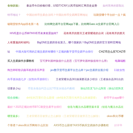
食物驯服）
泰达币今日价格行情，USDT/CNY人民币实时汇率历史走势
如何简单的获取比
特币地址？
中国比特币交易合法吗？中国比特币交易网官网地址
玩期货哪个平台好一点？揭
秘期货软件App排名第一名
比特网交易平台官网app下载，比特网Gate.io交易平台官网入口
HIVE是什么币种?HIVE币未来前景如何?
花有再开的那天王者荣耀谁的台词（花有再开的那天
人有重逢的时候吗）
BigONE交易所排名第几，哪个国家的？BigONE交易所官方资料官网地
址
中国大陆可用的正规交易所有哪些？正规的数字货币交易平台排行
CHZ币怎么买?CHZ币
买入交易操作步骤教程
宝可梦剑盾种族值什么意思（宝可梦剑盾种族值有什么用）
电脑端酷
狗怎样听歌识曲耳机的音乐声音
jex数字货币交易平台怎么样？jex交易所全面介绍
11款女性
向手游决战七夕（女性向手游排行）
王者荣耀水晶361抽满要花多少积分（王者抽水晶361出的
话要多少q）
币安永续合约怎么玩?币安永续合约教程
诛仙3百灵飞什么阵营（诛仙3灵阵灵
组合攻略）
dnf仗剑万里行怎么获得（dnf仗剑万里行光环怎么快速获得）
炒币平台app哪个
最好？2025正规比特币BTC期货交易平台排行
创造与魔法水晶哪里最丰富（创造与魔法水晶在
哪里最多）
王者荣耀语音被禁止怎么解除（王者荣耀语音被禁言怎么解除）
okex和火币哪
个靠谱？okex和火币网有什么区别
AXS币怎么获得?AXS币购买交易操作步骤教程
好评率