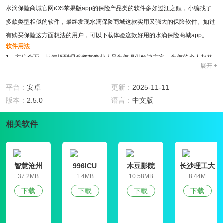
水滴保险商城官网iOS苹果版app的保险产品类的软件多如过江之鲤，小编找了
多款类型相似的软件，最终发现水滴保险商城这款实用又强大的保险软件。如过
有购买保险这方面想法的用户，可以下载体验这款好用的水滴保险商城app。
软件用法
1、方位全面，从选择到理赔都有专业人员为您提供解决方案，为您的个人权益
展开 +
保驾护航。
2、水滴保险商城官网iOS苹果版app的页面更清晰，方便用户更家便利的实用这
平台：
安卓
更新：
2025-11-11
款软件。
版本：
2.5.0
语言：
中文版
3、保险严选，没有多余的保险产品，这里为用户提供的最实用最合适的产品。
软件特色
相关软件
1、各类保险，这里有各个年龄段不同的保险产品，从儿童到成年人再到老人，
均有一套自己的保险产品，用户可在年龄分类中自行选择合适自己保险产品。
2、退保理赔一键申请，无需用户跑断腿，直接线上取消自己订购产品，让你体
智慧沧州
996ICU
木豆影院
长沙理工大
验买卖自由，极速理赔。
学就业信息
37.2MB
1.4MB
10.58MB
8.44M
网学生信息
3、专属顾问，不懂的地方可以随时咨询您的水滴保险商城官网iOS苹果版app的
下载
下载
下载
下载
管理平台
专属顾问，帮您解决更多难题。
软件评测
水滴保险商城官网iOS苹果版app是一款专业的保险软件，用户可在这里选择购