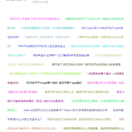
2025-11-09
ODIN币上交易所了吗?ODIN币交易所盘点
电脑突然关机开不了机怎么办？电脑无法开机的原
因分析
cf手游分期购是什么意思（cf手游分期购规则）
MyCrypto是什么钱包?MyCrypto钱
包安全吗?
纸嫁衣4第二章如何敲锣（纸嫁衣四章）
cf周年币怎么获得（cf周年庆cdk怎么获
得）
PNK币在哪里买?PNK币上线交易所盘点
魔兽世界怒焰裂谷在哪里（魔兽世界怀旧服怒
焰裂谷在哪里?）
GEAR是什么币种?一文了解GEAR币及价值分析
DNF充满爱慕的信有什
么作用（dnf2021充满爱慕的信）
屎币涨了160万倍多久时间？屎币2025会涨到多少价格预测
波卡币现在多少人民币一个?2021波卡币(DOT)投资前景如何?
cf免费角色哪个最好（cf免费角
色最好的）
2024炒币平台app哪个最好 虚拟币哪个app最好
创造与魔法怎么打晕宠物（创造
与魔法怎么快速打晕动物）
魔兽世界深岩之洲怎么去（魔兽世界深岩之洲坐骑位置）
第五人
格灯火触发规律有哪些（第五人格灯火会重复吗）
王者荣耀宵禁怎么解除（王者荣耀宵禁怎么解
除绑定）
Gate.io交易平台怎么注册新帐号？Gate.io官方登录网页版国内地址分享
比特币换
手率指什么,计算公式是什么?
星露谷物语艾米丽家在哪（星露谷物语艾米丽住在哪里）
帝国
战纪如何分解兵书（帝国战纪兵书怎么弄）
我的世界狐狸吃什么才能驯服（我的世界狐狸吃什么