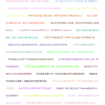
98%的民国武侠动作游戏（民国 武侠手游推荐）
GCT是什么币?GCT什么时候上线,在哪里买?
ADA币值得长期持有吗？ADA币2025-2030未来价格预测
o3swap是什么数字货币?一文读懂
o3swap究竟是什么
WBF交易所是正规交易所？WBF交易所官方网站登录入口
第五人格邪
恶天赋玩法介绍（第五人格邪恶的监管者）
我的世界美西螈怎么驯服（我的世界美西螈怎么驯服
吃什么）
什么是Matic Network(MATIC)?一文详解Matic Network
第五人格光天使头像怎么
获得（第五人格光天使头像怎么弄）
USDC币兑换成法币？USDC怎么兑换人民币教程介绍
消逝的光芒怎么装备紫外线手电（消逝的光芒怎么用紫外线手电）
比特币交易网站有哪些？
2025年最新比特币交易网站大全排名榜
有哪些良心休闲养成游戏（有什么休闲养成类游戏）
币安简版怎么买币? 币安简版和专业版的区别对比
宝可梦传说阿尔宙斯特典卡片有什么用（阿
尔宙斯限定机）
安币交易所App最新版官方下载，安币交易所官网入口地址
如何导出 ETH
钱包 imToken钱包使用教程
音乐播放器哪个好？五款目前最好的音乐播放器推荐
消逝的光
芒2武器怎么修复（消逝的光芒2贫民窟武器）
BitForex交易所提现不了？币夫交易所提现人民币
详细教程
XAUT是什么币种?XAUT币怎么样?
Sol链的一级土狗怎么买？Solana链的去中心
化交易所排行
windows11桌面字体 windows11怎么改字体
第三课，以博客为例配置strapi后
端与next.js对接
王者荣耀集合撤退信号变成问号怎么改（王者荣耀集合撤退位置设置在右边）