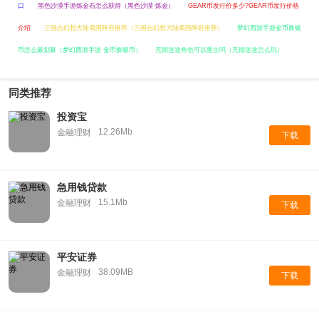
口
黑色沙漠手游炼金石怎么获得（黑色沙漠 炼金）
GEAR币发行价多少?GEAR币发行价格
介绍
三国志幻想大陆蜀国阵容推荐（三国志幻想大陆蜀国阵容推荐）
梦幻西游手游金币换银
币怎么最划算（梦幻西游手游 金币换银币）
无期迷途角色可以重生吗（无期迷途怎么玩）
同类推荐
投资宝
12.26Mb
金融理财
下载
急用钱贷款
15.1Mb
金融理财
下载
平安证券
38.09MB
金融理财
下载