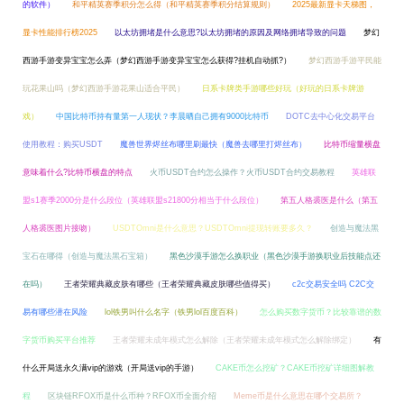
的软件）
和平精英赛季积分怎么得（和平精英赛季积分结算规则）
2025最新显卡天梯图，
显卡性能排行榜2025
以太坊拥堵是什么意思?以太坊拥堵的原因及网络拥堵导致的问题
梦幻
西游手游变异宝宝怎么弄（梦幻西游手游变异宝宝怎么获得?挂机自动抓?）
梦幻西游手游平民能
玩花果山吗（梦幻西游手游花果山适合平民）
日系卡牌类手游哪些好玩（好玩的日系卡牌游
戏）
中国比特币持有量第一人现状？李晨晒自己拥有9000比特币
DOTC去中心化交易平台
使用教程：购买USDT
魔兽世界烬丝布哪里刷最快（魔兽去哪里打烬丝布）
比特币缩量横盘
意味着什么?比特币横盘的特点
火币USDT合约怎么操作？火币USDT合约交易教程
英雄联
盟s1赛季2000分是什么段位（英雄联盟s21800分相当于什么段位）
第五人格裘医是什么（第五
人格裘医图片接吻）
USDTOmni是什么意思？USDTOmni提现转账要多久？
创造与魔法黑
宝石在哪得（创造与魔法黑石宝箱）
黑色沙漠手游怎么换职业（黑色沙漠手游换职业后技能点还
在吗）
王者荣耀典藏皮肤有哪些（王者荣耀典藏皮肤哪些值得买）
c2c交易安全吗 C2C交
易有哪些潜在风险
lol铁男叫什么名字（铁男lol百度百科）
怎么购买数字货币？比较靠谱的数
字货币购买平台推荐
王者荣耀未成年模式怎么解除（王者荣耀未成年模式怎么解除绑定）
有
什么开局送永久满vip的游戏（开局送vip的手游）
CAKE币怎么挖矿？CAKE币挖矿详细图解教
程
区块链RFOX币是什么币种？RFOX币全面介绍
Meme币是什么意思在哪个交易所？