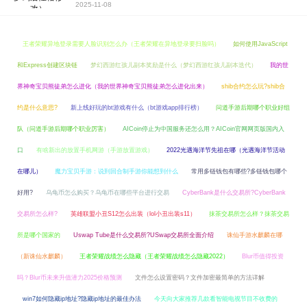
2025-11-08
王者荣耀异地登录需要人脸识别怎么办（王者荣耀在异地登录要扫脸吗）
如何使用JavaScript
和Express创建区块链
梦幻西游红孩儿副本奖励是什么（梦幻西游红孩儿副本迭代）
我的世
界神奇宝贝熊徒弟怎么进化（我的世界神奇宝贝熊徒弟怎么进化出来）
shib合约怎么玩?shib合
约是什么意思?
新上线好玩的bt游戏有什么（bt游戏app排行榜）
问道手游后期哪个职业好组
队（问道手游后期哪个职业厉害）
AICoin停止为中国服务还怎么用？AICoin官网网页版国内入
口
有啥新出的放置手机网游（手游放置游戏）
2022光遇海洋节先祖在哪（光遇海洋节活动
在哪儿）
魔力宝贝手游：说到回合制手游你能想到什么
常用多链钱包有哪些?多链钱包哪个
好用?
乌龟币怎么购买？乌龟币在哪些平台进行交易
CyberBank是什么交易所?CyberBank
交易所怎么样?
英雄联盟小丑S12怎么出装（lol小丑出装s11）
抹茶交易所怎么样？抹茶交易
所是哪个国家的
Uswap Tube是什么交易所?USwap交易所全面介绍
诛仙手游水麒麟在哪
（新诛仙水麒麟）
王者荣耀战绩怎么隐藏（王者荣耀战绩怎么隐藏2022）
Blur币值得投资
吗？Blur币未来升值潜力2025价格预测
文件怎么设置密码？文件加密最简单的方法详解
win7如何隐藏ip地址?隐藏ip地址的最佳办法
今天向大家推荐几款看智能电视节目不收费的