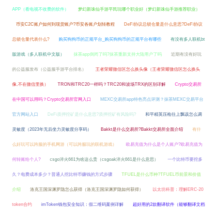
APP（看电视不收费的软件）
梦幻新诛仙手游平民玩哪个职业好（梦幻新诛仙手游推荐职业）
币安C2C账户如何到现货账户?币安各账户划转教程
DeFi协议总锁仓量是什么意思?DeFi协议
总锁仓量代表什么?
购买狗狗币的正规平台_购买狗狗币的正规平台有哪些
有没有多人联机bt
版游戏（多人联机中文版）
抹茶app倒闭了吗?抹茶重新支持大陆用户了吗
近期有没有好玩
的公益服发布（公益服手游平台排名）
王者荣耀微信区怎么换头像（王者荣耀微信区怎么换头
像,不在微信里换）
TRON和TRC20一样吗？TRC20和波场TRX的区别详解
Crypto交易所
在中国可以用吗？Crypto交易所官网入口
MEXC交易所app特色亮点评测？抹茶MEXC交易平台
官方网站入口
DeFi质押挖矿是什么意思?质押挖矿有风险吗?
和平精英压枪往上飘该怎么调
灵敏度（2023年无后坐力灵敏度分享码）
Bakkt是什么交易所?Bakkt交易所全面介绍
有什
么好玩可以跨服的手机网游（可以跨服玩的联机游戏）
欧易充值为什么是个人账户?欧易充值为
何转账给个人?
csgo淬火661为啥这么贵（csgoak淬火661是什么意思）
一个比特币要挖多
久？电费成本多少？普通人挖比特币赚钱的方式步骤
TFUEL是什么币种?TFUEL币前景和价值
介绍
洛克王国深渊罗隐怎么获得（洛克王国深渊罗隐如何获得）
以太坊科普：理解ERC-20
token合约
imToken钱包安全知识：假二维码案例详解
超好用的2款翻译软件（能够翻译文档