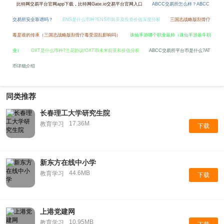
比特网交易平台官网app下载，比特网Gate.io交易平台官网入口
ABCC交易所怎么样？ABCC
交易所安全靠谱吗？
ENS是什么币种?ENS币前景及投资价值深度分析
三国志战略版刮骨疗
毒是谁的传承（三国志战略版刮骨疗毒受混乱影响吗）
诛仙手游哪个职业最帅（诛仙手游最牛职
业）
OXT是什么币种?兰花协议/OXT币未来前景和价值分析
ABCC交易所平台币是什么?AT
币详细介绍
同类推荐
长春理工大学研究生院
17.36M
教育学习
下载
新东方在线中小学
44.6MB
教育学习
下载
上港党建网
10.95MB
教育学习