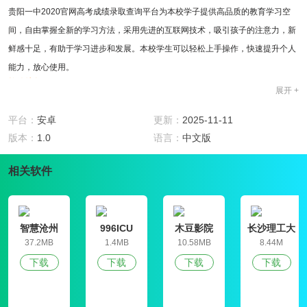
贵阳一中2020官网高考成绩录取查询平台为本校学子提供高品质的教育学习空
间，自由掌握全新的学习方法，采用先进的互联网技术，吸引孩子的注意力，新
鲜感十足，有助于学习进步和发展。本校学生可以轻松上手操作，快速提升个人
能力，放心使用。
软件特色
展开 +
1、校园的全新风貌首页智能展示，给学生提供一定的欣赏空间
2、多方面发展学生的学习，学习和素养都要跟上，培养更优秀的人才
平台：
安卓
更新：
2025-11-11
3、贵阳一中2020官网高考成绩录取查询平台的线上图书室给学生提供借书空
版本：
1.0
语言：
中文版
间，便捷掌握学习了解，扩大课外知识内容
软件亮点
相关软件
1、校园的最新消息内容及时更新掌握，培养学生的良好学习习惯
2、学生的风采随时展示观看，劳逸集合，更能促进学习成长
3、贵阳一中2020官网高考成绩录取查询平台提供学生便捷通道，随时线上查看
智慧沧州
996ICU
木豆影院
长沙理工大
了解学习内容
学就业信息
37.2MB
1.4MB
10.58MB
8.44M
网学生信息
4、为广大学生提供广阔的交流空间，积极参与互动分享学习乐趣
下载
下载
下载
下载
管理平台
软件评测
贵阳一中2020官网高考成绩录取查询平台是一款专为本校学生用户打造的生活学
习软件，及时了解本校各方面的学习内容，实时掌握在手中，打造和谐美好的生