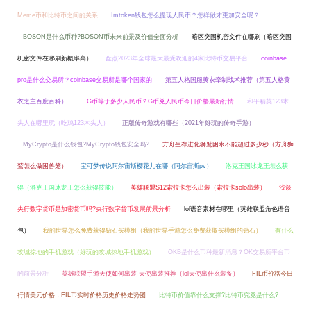
Meme币和比特币之间的关系
Imtoken钱包怎么提现人民币？怎样做才更加安全呢？
BOSON是什么币种?BOSON币未来前景及价值全面分析
暗区突围机密文件在哪刷（暗区突围
机密文件在哪刷新概率高）
盘点2023年全球最大最受欢迎的4家比特币交易平台
coinbase
pro是什么交易所？coinbase交易所是哪个国家的
第五人格国服黄衣牵制战术推荐（第五人格黄
衣之主百度百科）
一G币等于多少人民币？G币兑人民币今日价格最新行情
和平精英123木
头人在哪里玩（吃鸡123木头人）
正版传奇游戏有哪些（2021年好玩的传奇手游）
MyCrypto是什么钱包?MyCrypto钱包安全吗?
方舟生存进化狮鹫困水不能超过多少秒（方舟狮
鹫怎么做困兽笼）
宝可梦传说阿尔宙斯樱花儿在哪（阿尔宙斯pv）
洛克王国冰龙王怎么获
得（洛克王国冰龙王怎么获得技能）
英雄联盟S12索拉卡怎么出装（索拉卡solo出装）
浅谈
央行数字货币是加密货币吗?央行数字货币发展前景分析
lol语音素材在哪里（英雄联盟角色语音
包）
我的世界怎么免费获得钻石买模组（我的世界手游怎么免费获取买模组的钻石）
有什么
攻城掠地的手机游戏（好玩的攻城掠地手机游戏）
OKB是什么币种最新消息？OK交易所平台币
的前景分析
英雄联盟手游天使如何出装 天使出装推荐（lol天使出什么装备）
FIL币价格今日
行情美元价格，FIL币实时价格历史价格走势图
比特币价值靠什么支撑?比特币究竟是什么?