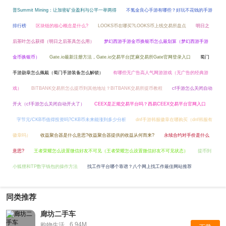
普Summit Mining：让加密矿业盈利与公平一举两得
不氪金良心手游有哪些？好玩不花钱的手游
排行榜
区块链的核心概念是什么?
LOOKS币在哪买?LOOKS币上线交易所盘点
明日之
后茶叶怎么获得（明日之后茶具怎么用）
梦幻西游手游金币换银币怎么最划算（梦幻西游手游
金币换银币）
Gate.io最新注册方法，Gate.io交易平台|芝麻交易所Gate官网登录入口
蜀门
手游勋章怎么佩戴（蜀门手游装备怎么解锁）
有哪些无广告高人气网游游戏（无广告的经典游
戏）
BITBANK交易所怎么提币到其他地址？BITBANK交易所提币教程
cf手游怎么关闭自动
开火（cf手游怎么关闭自动开火了）
CEEX是正规交易平台吗？西易CEEX交易平台官网入口
字节元/CKB币值得投资吗?CKB币未来能涨到多少分析
dnf手游韩服徽章在哪购买（dnf韩服有
徽章吗）
收益聚合器是什么意思?收益聚合器提供的收益从何而来?
永续合约对手价是什么
意思?
王者荣耀怎么设置微信好友不可见（王者荣耀怎么设置微信好友不可见状态）
提币到
小狐狸和TP数字钱包的操作方法
找工作平台哪个靠谱？八个网上找工作最佳网站推荐
同类推荐
廊坊二手车
6.94M
购物生活