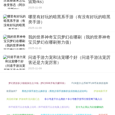
宙斯rks）
2025-11-09
哪里有好玩的暗黑系手游（有没有好玩的暗黑
类手游）
2025-11-08
我的世界神奇宝贝梦幻在哪刷（我的世界神奇
宝贝梦幻在哪刷努力值）
2025-11-11
问道手游力宠和法宠哪个好（问道手游法宠厉
害还是力宠厉害）
2025-11-09
梦幻西游多少级能保住点卡钱（梦幻69单开每天赚50块）
FLM是什么币种?FLM币未来价值和
前景如何?
黑色沙漠手游怎么换职业（黑色沙漠手游换职业后技能点还在吗）
伊洛纳新手开
局流程详解 伊洛纳常见问题汇总
非小号是干什么用的？非小号数字货币行情官网下载入口
和平精英可以在电脑上玩吗（和平精英可以在电脑上面玩吗）
至今为止我认为比较赚钱的