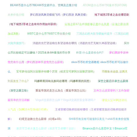
BEAM币是什么币?BEAM币交易平台、管网及总量介绍
ATOM是什么币种?阿童木币(ATOM)
未来价值介绍
梦幻西游凤舞灵蝶能飞吗（梦幻西游 凤舞灵蝶）
地下城堡2罪者之血在哪层刷
（地下城堡2罪者之血有何作用如何获得）
云顶之弈S7法术强度修正是什么意思（云顶之弈法强
加成系数）
WBTC是什么币?WBTC币全面介绍
三国志幻想大陆等级如何提升（三国志幻想
大陆升级技巧）
消逝的光芒望远镜任务望远镜在哪找（消逝的光芒无耐久神器望远镜）
买什
么币比较稳定可以赚钱？2025未来4种暴涨的币分享
科普:什么是差价合约?
梦幻西游手游神
兜兜有什么用（梦幻西游神手游兜兜怎么获得）
okex币币杠杆交易教程 okex币币杠杆可以做什
么
宝可梦传说阿尔宙斯伊布哪个厉害（精灵宝可梦阿尔宙斯厉害吗）
币圈集体崩盘,这两天
到底发生了什么?
玛娜希斯回响兑换码在哪用（玛娜希斯的回想）
深空之眼启示录怎么获得
（深空之眼立绘）
重返帝国武圣怎么加点（重返帝国怎么玩）
文件怎么设置密码？文件加密
最简单的方法详解
VirgoX交易所怎么样？VirgoX交易所安全靠谱吗？
哪些大型3d网游游戏
人气高（3d网游大型游戏排行榜）
王者荣耀召唤师技能有哪些（王者荣耀里面的召唤师技能详
解）
幻塔艾达骑士怎么获得（幻塔a-03）
SHIB币有没有可能涨到1美元？shib币未来价值预
测
冰原守卫者冰龙怎么获得（冰原守卫者哪个龙好）
Binance是什么意思中文？Binance官