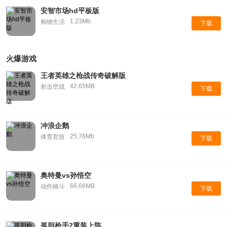
安智市场hd平板版
1.23Mb
购物生活
下载
火爆游戏
王者英雄之枪战传奇破解版
42.65MB
射击空战
下载
冲浪企鹅
25.76Mb
体育竞技
下载
奥特曼vs孙悟空
66.66MB
动作格斗
下载
孤胆枪手2重装上阵