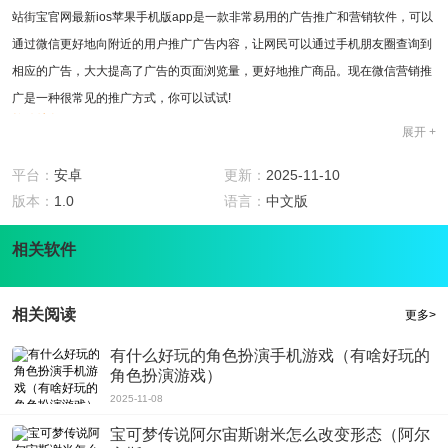
站街宝官网最新ios苹果手机版app是一款非常易用的广告推广和营销软件，可以
通过微信更好地向附近的用户推广广告内容，让网民可以通过手机朋友圈查询到
相应的广告，大大提高了广告的页面浏览量，更好地推广商品。现在微信营销推
广是一种很常见的推广方式，你可以试试!
软件特色
展开 +
1、站街宝官网最新ios苹果手机版app定位准确的地毯营销方法可以帮助当地服
务企业准确营销!
平台：
安卓
更新：
2025-11-10
2、微信的所有操作都可以一键实现，可以更好的帮助商家进行日常商品销售!
版本：
1.0
语言：
中文版
3、带微信多开虚拟定位，自动回复带常规发环，系统检测同辈报告提示，屏蔽
相关软件
区域检测!
软件用法
1、你的广告会跟随你的朋友圈来帮你传达。小工具，大营销。
相关阅读
更多>
2、站街宝官网最新ios苹果手机版app通过模拟定位切换位置，支持模拟定位站
街，玩你想玩的!
有什么好玩的角色扮演手机游戏（有啥好玩的
软件评测
角色扮演游戏）
自动临街站立，虚拟定位，站街宝官网最新ios苹果手机版app可以帮助微信用户
2025-11-08
修改位置信息，并可以在地图上任意点冒充当前位置
宝可梦传说阿尔宙斯谢米怎么改变形态（阿尔