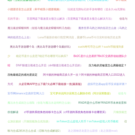
app（当前比较赚钱的软件）
有哪些新出的大型网游游戏好玩（大型网络新游戏）
和平精英
小团团语音怎么设置（和平精英小团团视频）
玩就送无限钻石的手游有哪些（送永久vip无限钻
石的手游）
百度网盘下载速度太慢怎么解决（百度网盘下载速度太慢怎么解决方法）
创造与
魔法顽皮蝾螈饲料（创造与魔法顽皮蝾螈饲料几包稳）
魔兽世界乌鸦之神的低语怎么做（乌鸦之
神的低语怎么上去）
Luna币最新价格行情|官网消息，露娜币Luna币今日实时价格历史走势
奥比岛手游选哪个岛（奥比岛手游选哪个岛最好玩）
sushi寿司币怎么样？sushi币能涨到多
少
稳定币是什么意思?稳定币在哪里可以购买?
Bit2C是什么交易所?Bit2C交易所创始团队介
绍
DNF裂缝注视者怎么开启（dnf裂缝注视者怎么开启的）
压力枪的灵敏度怎么调最稳定？
压枪最稳定的感光度设定
阿卡丽的神秘商店多久开一次？阿卡丽的神秘商店官网入口2022进入
方式
火必官网APP怎么下载?火必网下载链接一览(最新版)
虚拟币交易app安币安卓版评测？
安币网binance交易所官网入口
宝可梦传说阿尔宙斯怎么删除存档（阿尔宙斯数据）
创造与
魔法永生成就怎么领取（创造与魔法永远饲料怎么做）
RNDR是什么币种?RNDR币未来前景和
价值解读
cf手游跨系统角色转移卡怎么买（cf手游跨系统角色转移卡在哪里买）
只狼技能怎
么加比较好（只狼技能加点优先级）
imToken怎么提现人民币？imToken提现人民币教程
召
唤与合成2积木怎么合成（召唤与合成解谜2）
龙之国物语龙蛋怎么获得（龙之国度mod）