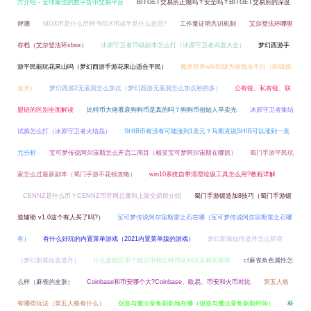
方介绍 - 全球最佳的数字货币交易平台
BITGET交易所正规吗？安全吗？BITGET交易所的深度
评测
MDX币是什么币种?MDX币减半是什么意思?
工作量证明共识机制
艾尔登法环哪里
存档（艾尔登法环xbox）
冰原守卫者75级副本怎么打（冰原守卫者武器大全）
梦幻西游手
游平民能玩花果山吗（梦幻西游手游花果山适合平民）
魔兽世界wlk80级为啥炼金不行（80级炼
金术）
梦幻西游2无底洞怎么加点（梦幻西游无底洞怎么加点秒的多）
公有链、私有链、联
盟链的区别全面解读
比特币大佬看衰狗狗币是真的吗？狗狗币创始人早卖光
冰原守卫者集结
试炼怎么打（冰原守卫者火结晶）
SHIB币有没有可能涨到1美元？马斯克说SHIB可以涨到一美
元分析
宝可梦传说阿尔宙斯怎么开启二周目（精灵宝可梦阿尔宙斯在哪抓）
蜀门手游平民玩
家怎么过最新副本（蜀门手游不花钱攻略）
win10系统自带清理垃圾工具怎么用?教程详解
CENNZ是什么币？CENNZ币官网总量和上架交易所介绍
蜀门手游锻造加8技巧（蜀门手游锻
造辅助 v1.0这个有人买了吗?）
宝可梦传说阿尔宙斯雷之石在哪（宝可梦传说阿尔宙斯雷之石哪
有）
有什么好玩的内置菜单游戏（2021内置菜单版的游戏）
梦幻新诛仙悟道丹怎么获得
（梦幻新诛仙吾道丹）
什么是稳定币？稳定币和比特币区别以及购买教程
cf麻雀角色属性怎
么样（麻雀的皮肤）
Coinbase和币安哪个大?Coinbase、欧易、币安和火币对比
第五人格
有哪些玩法（第五人格有什么）
创造与魔法章鱼刷新地在哪（创造与魔法章鱼刷新时间）
科