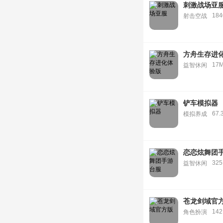
刺激战场亚
18
射击空战
方舟生存进
17
益智休闲
铲车模拟器
67.
模拟养成
恋恋炫舞团
32
益智休闲
苍龙剑域官
142
角色扮演