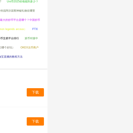
?
Uni币2025价格能到多少？
梦传说阿尔宙斯神秘礼物在哪里
最大的炒币平台是哪个？中国炒币
gends arceus）
FTX
狗币交易平台排行
派币对接中
石哪个好玩）
OKEX法币商户
淘宝直播的教程方法
下载
下载