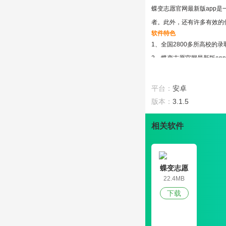
蝶变志愿官网最新版app
者。此外，还有许多有效的
软件特色
1、全国2800多所高校
2、蝶变志愿官网最新版a
软件用法
1、蝶变志愿官网最新版a
平台：
安卓
2、防撞车功能实时监控学
版本：
3.1.5
软件亮点
1、蝶变志愿官网最新版a
相关软件
2、让新高考的考生不要困
蝶变志愿
22.4MB
下载