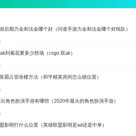
游后期力金和法金哪个好（问道手游力金和法金哪个好组队）
9
双ak到菊花要多少胜场（csgo 双ak）
7
英霸占宿舍楼方法（和平精英房间怎么锁位置）
9
3新出角色扮演手游有哪些（2020年最火的角色扮演手游）
9
盟影哨打什么位置（英雄联盟影哨是ad还是中单）