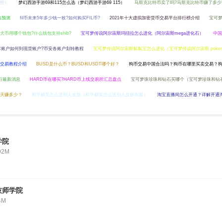
些）
梦幻西游手游69和115怎么选（梦幻西游手游69 115）
马斯克比特币卖了吗?马斯克比特币赚了多少
价格预测
fil币未来5年多少钱一枚?如何购买FIL币?
2021年十大虚拟加密货币交易平台排行榜介绍
宝可
b柴犬币用哪个钱包?什么钱包支持shib?
宝可梦传说阿尔宙斯玛狃拉怎么进化（阿尔宙斯mega进化石）
中国
C账户如何到现货账户?币安各账户划转教程
宝可梦传说阿尔宙斯黏黏宝怎么进化（宝可梦传说阿尔宙斯 pokemon le
约交易教程介绍
BUSD是什么币？BUSD和USDT哪个好？
狗币交易中国合法吗？狗币在哪里买卖交易？
行最新消息
HARD币在哪买?HARD币上线交易所汇总盘点
宝可梦珠珍珠和钻石买哪个（宝可梦珍珠和钻
天赚多少？
和平精英怎么送别人皮肤（和平精英怎么送别人皮肤衣服）
淘宝直播间怎么开通？详解开通
学院
92M
技师学院
4M