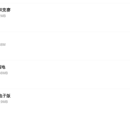
知识竞赛
2MB
88M
园地
88MB
0电子版
19MB