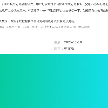
是一个可以填写志愿者的软件。用户可以通过平台快速完成志愿服务。父母不必担心他
信息可以提供给用户。有需要的小伙伴可以到平台上去感受一下。我相信你也会喜欢
的录取数据、专业录取数据和招生计划与省级考试机构同步更新。
pp经过大量的仿真、分析、验证、改进和多年的实践经验使算法更加精确。
pp的模拟灌装系统符合考生所在省份的灌装规则，使预热灌装更加方便、准确。
更新：
2025-11-10
院和大学的备选情况，这使得填写报告更令人放心，并使您离您最喜欢的大学更近一步
语言：
中文版
pp完全适应新的高考。第一年的新高考和已经进入新高考的省份都有独有的独立算法。
惑，而是成为志愿者，这将有助于高考，这样你可以一键优化你的志愿者，直接到达理