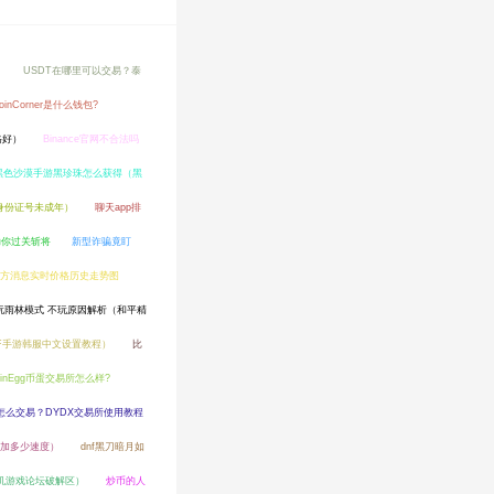
）
USDT在哪里可以交易？泰
oinCorner是什么钱包?
格好）
Binance官网不合法吗
黑色沙漠手游黑珍珠怎么获得（黑
身份证号未成年）
聊天app排
助你过关斩将
新型诈骗竟盯
新官方消息实时价格历史走势图
玩雨林模式 不玩原因解析（和平精
NF手游韩服中文设置教程）
比
oinEgg币蛋交易所怎么样?
怎么交易？DYDX交易所使用教程
捷加多少速度）
dnf黑刀暗月如
机游戏论坛破解区）
炒币的人