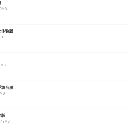
服
40MB
化体验版
MB
3MB
手游台服
5MB
方版
.49MB