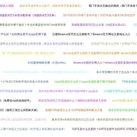
财的人现状
我的世界速搭有什么技巧（我的世界手游速搭教程）
蜀门手游法宝融合的规则（蜀门手游各
消逝的光芒2水塔分配给谁（消逝的光芒2任务）
SEI币和SUI币哪个更有价值？2025年最火爆的5种加密货币
圈看盘软件哪个最好？专业的看盘软件AICoin使用评测
英雄联盟提莫S12怎么出装（lol提莫出装s11）
云
个平台好？比特网交易平台app官网下载
注册Binance安币怎么注册账号？Binance官方网址注册地址入口
游阵法大克可以增加多少伤害结果（阵法大克可以增加多少伤害效果）
区块链TVC是什么币种？乐秀链/TV
蜀门手游峨眉后期厉害吗（蜀门峨眉怎么样）
okcoin交易平台倒闭了还能用吗?比特币交易网 okcoin注
包旁边怎么打开）
幻塔森林蜘蛛在哪（幻塔zhihu）
binance交易所官网入口？binance交易所是国外的吗
梦幻西游手游魔王寨怎么加点（梦幻西游手游魔王寨怎么加点才厉害?）
非小号官网打不开了怎么办？非
？17年买1万狗狗币现在有多少历史价格
Liquid交易所怎么样？Liquid交易所属于哪个国家的
TP钱包基础知
ROY币前景及价值深度分析
国外电影网站有哪些？看国外电影用哪个app最全
介绍数字货币龙头股票一览
的（免费送vip的游戏软件）
45岁至50岁找工作还能做什么？4种职业推荐简单又靠谱
win10电脑C盘满了
022（烟雨江湖怎么回档刷天赋）
电脑0190故障怎么办 0190电脑故障码解决方案
魔兽世界牧师最佳种族
币？WFC币上架交易所和官网、总量介绍
魔兽世界wlk饱经风霜的日记怎么得（饱经风霜的宣传册在哪交任务）
猎人哪个神器之力比较好（时空猎人神器属性如何选择）
GATE是什么交易所？GATE交易平台|GATE.IO官网