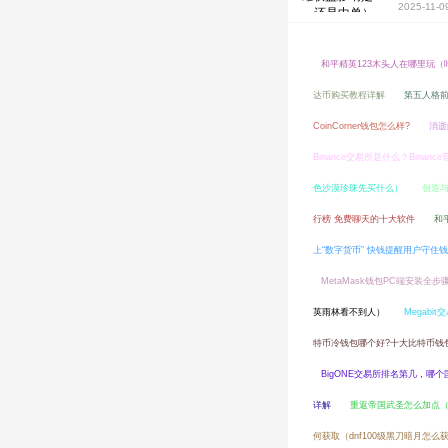
2025-11-0
和平精英123木头人在哪里玩（
达币购买教程详解
第五人格
CoinCorner钱包怎么样?
消逝
Binance交易所是什么？Binanc
色沙漠珍珠先买什么）
创造
行榜 免费聊天的十大软件
和
上“数字货币” 快钱提醒用户守住
MetaMask钱包PC端安装全
英雨林看不到人）
Megabi
特币冷钱包哪个好?十大比特币钱包
BigONE交易所排名第几，哪个
详解
重返帝国武圣怎么加点
何获取（dnf100级黑刀暗月怎么