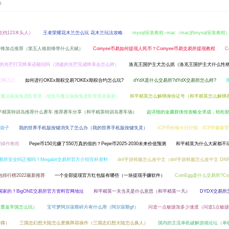
9
吃鸡123木头人）
王者荣耀花木兰怎么玩 花木兰玩法攻略
mysql安装教程--mac（mac的mysql安装教程
前锋加点推荐（第五人格前锋带什么天赋）
Coinyee币易如何提现人民币？Coinyee币易交易所提现教程
C
的光芒打完终章还能玩吗（消逝的光芒完成终章会怎么样）
洛克王国护主犬怎么抓（洛克王国护主犬什么性
e官网入口
如何进行OKEx期权交易?OKEx期权合约怎么玩?
dYdX是什么交易所?dYdX交易所怎么样?
与魔法疯疯兔进阶资质（创造与魔法疯疯兔进阶资质表最新）
和平精英怎么解绑身份证号（和平精英怎么解绑
平精英特训岛推荐什么赛车 推荐赛车分享（和平精英特训岛赛车场）
超详细的金庸群侠传攻略全求成，轻松
钱袋子
我的世界手机版按键消失了怎么办（我的世界手机版按键失灵）
ICP币价格今日行情，ICP币最
步骤操作教程
Pepe币150元赚了550万真的假的？Pepe币2025-2030未来价值预测
和平精英为什么大家都不
t交易所安全吗正规吗？Megabit交易所官方介绍百科资料
dnf手游韩服怎么改中文（dnf手游韩服怎么改中文 D
排行榜2022最新推荐
一个全部提现官方红包版有哪些（一块提现手赚软件）
CoinEgg是什么交易所?C
国家的？BigONE交易所官方资料官网地址
和平精英一夫当关是什么意思（和平精英一凡）
DYDX交易所
（重返帝国怎么玩）
宝可梦阿尔宙斯碎片有什么用（阿尔宙斯gf）
问道一点敏捷加多少速度（问道1点敏
获得）
三国志幻想大陆怎么更换阵容操作（三国志幻想大陆怎么换人）
国内的主流单机破解游戏论坛（单