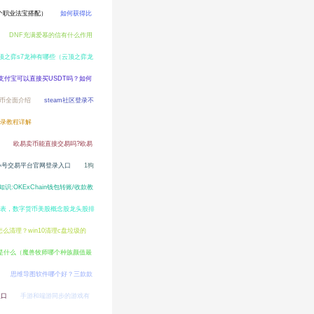
个职业法宝搭配）
如何获得比
DNF充满爱慕的信有什么作用
顶之弈s7龙神有哪些（云顶之弈龙
支付宝可以直接买USDT吗？如何
C币全面介绍
steam社区登录不
册登录教程详解
我的世界电脑版
欧易卖币能直接交易吗?欧易
小号交易平台官网登录入口
1狗
识:OKExChain钱包转账/收款教
表，数字货币美股概念股龙头股排
怎么清理？win10清理c盘垃圾的
是什么（魔兽牧师哪个种族颜值最
思维导图软件哪个好？三款款
入口
手游和端游同步的游戏有