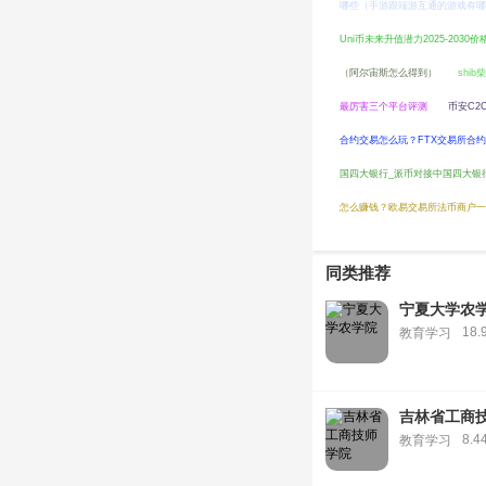
哪些（手游跟端游互通的游戏有哪
Uni币未来升值潜力2025-2030
（阿尔宙斯怎么得到）
shi
最厉害三个平台评测
币安C2
合约交易怎么玩？FTX交易所合
国四大银行_派币对接中国四大银
怎么赚钱？欧易交易所法币商户一
同类推荐
宁夏大学农
18.
教育学习
吉林省工商
8.4
教育学习