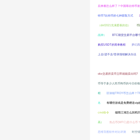
后来都怎么样了？中国靠比特币发
特币?比特币的七种获取方式
（dnf2021充满爱慕的信）
币
战神）
BTC期货交易平台哪
购买USDT的简单教程
梦幻西
上去/进不去/登录报错解决办法
背包是哪个键（我的世界电脑版背
okx交易所卖币立即就能卖出吗?
币等于多少人民币狗币的今日价格
程
区块链TROY币怎么样？T
名
有哪些游戏是免费赠送vip
cmd命令
烟雨江湖怎么回档2
高）
热点币(WFC)是什么
思维导图软件对比评测
时空