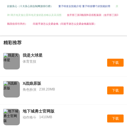
比较良心（十大良心回合制网游排行榜）
量子特攻全技能介绍 量子特攻哪个好技能好用
原
神:璃月地灵龛位置和地灵龛钥匙攻略以及高清图
放开那三国3魏国阵容搭配最新（放开那三国3
魏国值得培养的）
问道手游怎么交易金钱（问道手游怎么交易金钱最划算）
精彩推荐
我是大球星
体育竞技
下载
X战娘原版
238.20MB
角色扮演
下载
地下城勇士官网版
1410MB
动作格斗
下载