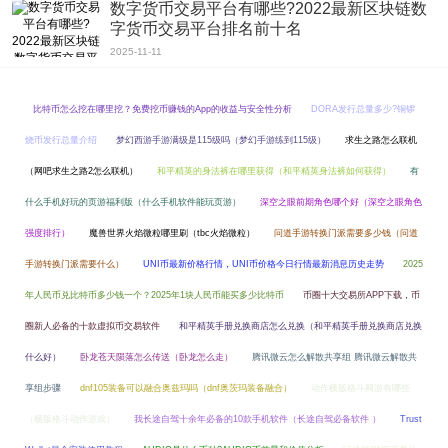
数字货币交易平台有哪些?2022最新区块链数
字货币交易平台排名前十名
2025-11-11
比特币怎么挖在哪里挖？免费挖币赚钱的App的收益与安全性分析
DORA发行总量多少?铜锣
烧币发行总量介绍
梦幻西游手游满级是115级吗（梦幻手游练到115级）
求生之路怎么联机
（网吧求生之路2怎么联机）
和平精英的身法裤在哪里获得（和平精英身法裤如何获得）
有
什么手机好玩的页游福利版（什么手机软件能玩页游）
深空之眼前期角色哪个好（深空之眼角色
强度排行）
魔兽世界火焰微粒哪里刷（tbc火焰微粒）
问道手游转换门派需要多少钱（问道
手游转换门派需要什么）
UNI币最新价格行情，UNI币价格今日行情最新消息历史走势
2025
年人民币兑比特币多少钱一个？2025年1块人民币能买多少比特币
币圈十大交易所APP下载，币
圈新人必备的十款虚拟币交易软件
和平精英手册兑换商店怎么兑换（和平精英手册兑换商店兑换
什么好）
卧龙苍天陨落怎么传送（卧龙怎么走）
腾讯微云怎么解散共享组 腾讯微云解散共
享组步骤
dnf105装备可以融合奥兹玛吗（dnf奥茨玛装备融合）
动作横版格斗网游有哪些
（横版格斗动作游戏）
我长途自驾十余年必备的10款手机软件（长途自驾必备软件 ）
Trust