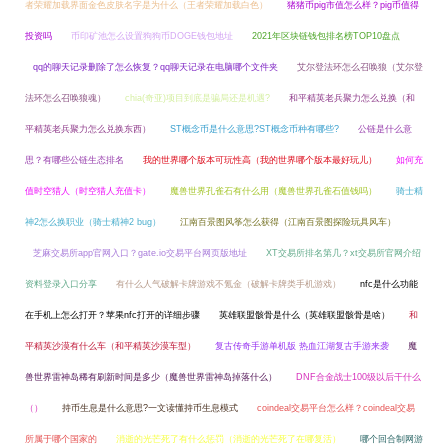
者荣耀加载界面金色皮肤名字是为什么（王者荣耀加载白色）
猪猪币pig市值怎么样？pig币值得
投资吗
币印矿池怎么设置狗狗币DOGE钱包地址
2021年区块链钱包排名榜TOP10盘点
qq的聊天记录删除了怎么恢复？qq聊天记录在电脑哪个文件夹
艾尔登法环怎么召唤狼（艾尔登
法环怎么召唤狼魂）
chia(奇亚)项目到底是骗局还是机遇?
和平精英老兵聚力怎么兑换（和
平精英老兵聚力怎么兑换东西）
ST概念币是什么意思?ST概念币种有哪些?
公链是什么意
思？有哪些公链生态排名
我的世界哪个版本可玩性高（我的世界哪个版本最好玩儿）
如何充
值时空猎人（时空猎人充值卡）
魔兽世界孔雀石有什么用（魔兽世界孔雀石值钱吗）
骑士精
神2怎么换职业（骑士精神2 bug）
江南百景图风筝怎么获得（江南百景图探险玩具风车）
芝麻交易所app官网入口？gate.io交易平台网页版地址
XT交易所排名第几？xt交易所官网介绍
资料登录入口分享
有什么人气破解卡牌游戏不氪金（破解卡牌类手机游戏）
nfc是什么功能
在手机上怎么打开？苹果nfc打开的详细步骤
英雄联盟骸骨是什么（英雄联盟骸骨是啥）
和
平精英沙漠有什么车（和平精英沙漠车型）
复古传奇手游单机版 热血江湖复古手游来袭
魔
兽世界雷神岛稀有刷新时间是多少（魔兽世界雷神岛掉落什么）
DNF合金战士100级以后干什么
（）
持币生息是什么意思?一文读懂持币生息模式
coindeal交易平台怎么样？coindeal交易
所属于哪个国家的
消逝的光芒死了有什么惩罚（消逝的光芒死了在哪复活）
哪个回合制网游