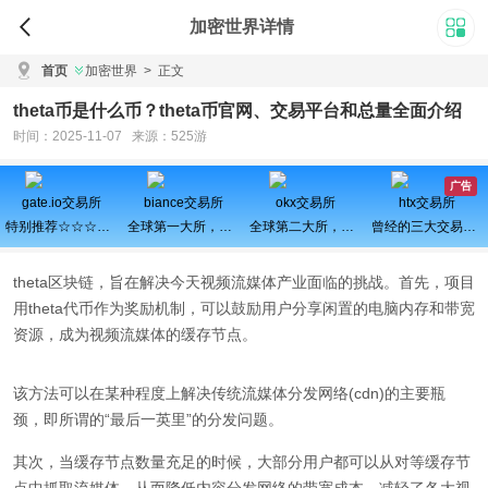
加密世界详情
首页
加密世界
>
正文
theta币是什么币？theta币官网、交易平台和总量全面介绍
时间：2025-11-07 来源：525游
广告
gate.io交易所
biance交易所
okx交易所
htx交易所
特别推荐☆☆☆百倍币之王
全球第一大所，新用户注册可得100USDT奖励
全球第二大所，新用户拆盲盒100%中奖，最高价值60000元
曾经的三大交易所之一、近期空投活动较多，力争重回巅峰
theta区块链，旨在解决今天视频流媒体产业面临的挑战。首先，项目
用theta代币作为奖励机制，可以鼓励用户分享闲置的电脑内存和带宽
资源，成为视频流媒体的缓存节点。
该方法可以在某种程度上解决传统流媒体分发网络(cdn)的主要瓶
颈，即所谓的“最后一英里”的分发问题。
其次，当缓存节点数量充足的时候，大部分用户都可以从对等缓存节