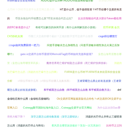
Wallet最全安装使用教程
AUDIO是什么币种?AUDIO币前景和价值分析
区块链ONE币是什
么币种？ONE币交易平台及官网总量介绍
HT是什么币，值不值得投资？HT币在哪个交易所有卖
的
币安永续合约手续费怎么算?币安永续合约怎么玩?
以太坊智能合约及大部分Token都在用
的ERC标准是什么?
有啥可以解压的休闲手游（有什么休闲解压的小游戏）
挖币评测:金贝
CK5拆机实测
币圈三大交易所哪个最好？正规的数字货币交易平台推荐
csgo排位哪里打
（csgo如何免费获得一把刀）
问道手游敏水怎么加相性点（问道手游敏水相性加点火满之后加
哪个）
gate.io交易平台转币需填写Memo&Tag的币种如何充值和提现?
妄想山海寄居蟹在哪
里（妄想山海寄哪里草药多）
魔兽世界死亡熔炉钥匙怎么获得（死亡熔炉技师坐标）
消逝的
光芒爆竹怎么扔（消逝的光芒爆竹怎么扔啊）
FARM是什么币种?FARM币未来前景和价值全面
分析
cf排位币有什么用（cf排位币在哪儿兑换东西）
王者荣耀怎么禁止好友送皮肤（王者荣
耀怎么禁止好友送皮肤呢）
和平精英怎么自救（和平精英怎么自救 和平精英自救方法）
dnf
金绿柱石有什么用（金绿柱石值钱吗）
Ok交易所官网版最新版优点特色？oK交易所OK交易平台
官网入口
Coinegg聚币国际站海外版入口，Coinegg交易平台官方网站
为什么以太坊Gas费
突然大幅下降？
深空之眼怎么移动集装箱（深空之眼钥从）
消逝的光芒停止并终止三罐喷漆
怎么用（消逝的光芒停止与终结）
看风景去哪里旅游最好？策划一次完美旅行
比特币之父到