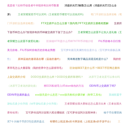
底是谁？比特币创造者中本聪持有比特币数量
消逝的光芒2帧数怎么调（消逝的光芒2怎么全
屏）
王者荣耀紫星币可以买吗（王者紫星币哪里可以花钱买吗）
蜀门手游职业选择攻略（蜀
门手游职业选择攻略图）
FTX交易平台怎么注册？国内用户FTX交易所注册教程图解
交易所
下架币种怎么办?发现持有的币种被交易所下架了怎么办?
王者荣耀怎么设置不让别人送礼物（王
者荣耀怎么设置不接受礼物）
区块链HTR是什么币种?HTR币详细介绍
FIL币价格今日行情
美元价格，FIL币实时价格历史价格走势图
宝可梦剑盾完美属性组合是什么（宝可梦剑盾极品属
性）
原神温迪的邀请函在哪（温迪的邀约）
简单阐述数字藏品清退流程是什么?
我的世
界羽毛怎么大量获取（我的世界中怎么获得羽毛）
区块链BEET是什么币？BEET币官网总量和
上架交易所介绍
DODO交易所怎么样？DODO交易所靠谱吗？
冰原守卫者龙蛋可以拿出吗
（冰原守卫者龙的驯化值）
将EOS私钥导入AToken钱包的方法
ODIN币上交易所了吗?
ODIN币交易所盘点
exe脱壳是什么意思？exe脱壳教程步骤详解（附带工具包）
英雄联盟手
游钻石多少分升段（lol手游钻石多少分升段）
王者荣耀全国大赛标志怎么显示出来（王者全国大
赛有啥用）
宝可梦传说阿尔宙斯六尾在哪能抓（宝可梦传说阿尔宙斯神兽）
柚子币在哪里购
买?十大柚子币(EOS)交易所盘点
有哪些上线送满v的卡牌游戏（上线送满v的手游平台）
王