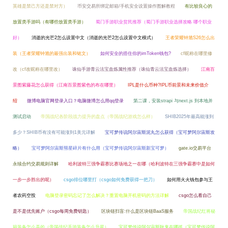
英雄是禁己方还是禁对方）
币安交易所绑定邮箱/手机安全设置操作图解教程
有比较良心的
放置类手游吗（有哪些放置类手游）
蜀门手游职业贫民推荐（蜀门手游职业选择攻略 哪个职业
好）
消逝的光芒2怎么设置中文（消逝的光芒2怎么设置中文模式）
王者荣耀钟馗S26怎么出
装（王者荣耀钟馗的最强出装和铭文）
如何安全的捂住你的imToken钱包?
cf昵称在哪里修
改（cf改昵称在哪里改）
诛仙手游青云法宝血炼属性推荐（诛仙青云法宝血炼选择）
江南百
景图紫藤花怎么获得（江南百景图紫色的布在哪里）
IPL是什么币种?IPL币前景和未来价值介
绍
微博电脑官网登录入口？电脑微博怎么用qq登录
第二课，安装strapi 与next.js 到本地并
测试启动
帝国战纪各阶段战力提升的盘点（帝国战纪游戏怎么样）
SHIB2025年最高能涨到
多少？SHIB币有没有可能涨到1美元详解
宝可梦传说阿尔宙斯泥丸怎么获得（宝可梦阿尔宙斯攻
略）
宝可梦阿尔宙斯彗星碎片有什么用（宝可梦传说阿尔宙斯新宝可梦）
gate.io交易平台
永续合约交易规则详解
哈利波特三强争霸赛比赛场地之一在哪（哈利波特在三强争霸赛中是如何
一步一步胜出的呢）
csgo排位哪里打（csgo如何免费获得一把刀）
如何用火火钱包参与王
者农药空投
电脑登录密码忘记了怎么解决？重置电脑开机密码的方法详解
csgo怎么看自己
是不是优先账户（csgo每周免费钥匙）
区块链扫盲:什么是区块链BaaS服务
帝国战纪红将秘
籍装备怎么弄的（帝国战纪手游装备怎么升星）
宝可梦传说阿尔宙斯耿鬼在哪抓（宝可梦传说阿