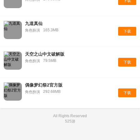
下载
九道真仙
165.3MB
角色扮演
下载
天空之山中文破解版
79.5MB
角色扮演
下载
偶像梦幻祭2官方版
292.68MB
角色扮演
下载
All Rights Reserved
525游