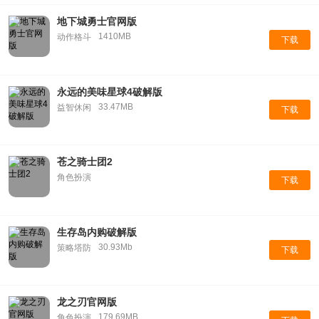
地下城勇士官网版
1410MB
动作格斗
下载
永远的美味星球4破解版
33.47MB
益智休闲
下载
苍之骑士团2
角色扮演
下载
生存岛内购破解版
30.93Mb
策略塔防
下载
龙之刃官网版
179.69MB
角色扮演