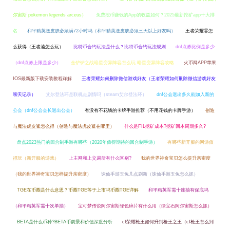
尔宙斯 pokemon legends arceus）
免费挖币赚钱的App的收益如何？2025最新挖矿app十大排
名
和平精英送皮肤必须满72小时吗（和平精英送皮肤必须三天以上好友吗）
王者荣耀暃怎
么获得（王者湳怎么玩）
比特币合约玩法是什么？比特币合约玩法规则
dnf点券比例是多少
（dnf点券上限是多少）
金铲铲之战暗星变异阵容怎么玩 暗星变异阵容攻略
火币网APP苹果
IOS最新版下载安装教程详解
王者荣耀如何删除微信游戏好友（王者荣耀如何删除微信游戏好友
聊天记录）
艾尔登法环是联机走剧情吗（steam艾尔登法环）
dnf公会退出多久能加入新的
公会（dnf公会会长退出公会）
有没有不花钱的卡牌手游推荐（不用花钱的卡牌手游）
创造
与魔法虎皮鲨怎么得（创造与魔法虎皮鲨在哪里）
什么是FIL挖矿成本?挖矿回本周期多久?
盘点2023热门的回合制手游有哪些（2020年值得期待的回合制手游）
有哪些新开服的网游值
得玩（新开服的游戏）
上主网和上交易所有什么区别?
我的世界神奇宝贝怎么提升亲密度
（我的世界神奇宝贝怎样提升亲密度）
诛仙手游玉兔几点刷新（诛仙手游玉兔怎么抓）
TGE在币圈是什么意思？币圈TGE等于上市吗币圈TGE详解
和平精英军需十连抽有保底吗
（和平精英军需十次单抽）
宝可梦传说阿尔宙斯绿色碎片有什么用（绿宝石阿尔宙斯怎么抓）
BETA是什么币种?BETA币前景和价值深度分析
cf荣耀枪王如何升到枪王之王（cf枪王怎么到