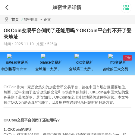
加密世界详情
首页
加密世界
>
正文
OKCoin交易平台倒闭了还能用吗？OKCoin平台打不开了登
录地址
时间：2025-11-10 来源：525游
广告
gate.io交易所
biance交易所
okx交易所
htx交易所
特别推荐☆☆☆百倍币之王
全球第一大所，新用户注册可得100USDT奖励
全球第二大所，新用户拆盲盒100%中奖，最高价值60000元
曾经的三大交易所之一、近期空投活动较多，力争重回巅峰
OKCoin作为一家历史悠久的加密货币交易平台，曾在中国市场占据重要地位。
然而，近年来由于监管政策的变化和市场竞争的加剧，OKCoin在中国大陆的业
务受到了显著影响。尽管如此，OKCoin在全球其他地区仍然保持运营。本文将
探讨OKCoin是否真的“倒闭”，以及用户在遇到登录问题时的解决方案。
OKCoin交易平台倒闭了还能用吗？
1. OKCoin的现状
OKCoin成立于2013年，曾是中国市场最受欢迎的加密货币交易平台之一。然