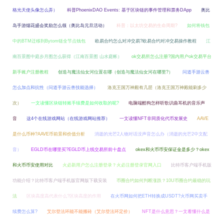
格光天使头像怎么弄）
科普PhoenixDAO Events: 基于区块链的事件管理和票务DApp
奥比
岛手游烟花盛会奖励怎么领（奥比岛元旦活动）
科普：以太坊交易的生命周期?
如何将钱包
中的BTM迁移到Bytom链全节点钱包
欧易合约怎么对冲交易?欧易合约对冲交易操作教程
江
南百景图中庭步月图怎么获得（江南百景图 山水庭帐）
ok交易所怎么注册?国内用户ok交易平台
新手账户注册教程
创造与魔法仙女河位置在哪（创造与魔法仙女河在哪里?）
问道手游云兽
怎么加点和抗性（问道手游云兽技能选择）
洛克王国万神殿有几层（洛克王国万神殿能刷多少
次）
一文读懂区块链转账手续费是如何收取的呢?
电脑端酷狗怎样听歌识曲耳机的音乐声
音
这4个在线游戏网站（在线游戏网站推荐）
一文读懂NFT非同质化代币发展史
AAVE
是什么币种?AAVE币前景和价值分析
消逝的光芒2人物对话没声音怎么办（消逝的光芒2中文配
音）
EGLD币在哪里买?EGLD币上线交易所前十盘点
okex和火币币安保证金是多少？okex
和火币币安使用对比
火必新用户怎么注册登录？火必注册登录官网入口
比特币客户端手机版
功能介绍？比特币客户端手机版官网版下载安装
币圈合约如何判断涨跌？10U币圈合约最稳的玩
法
区块高度高代表什么?区块高度的作用
在火币网如何把ETH转换成USDT?火币网买卖手
续费怎么算?
艾尔登法环能不能搬砖（艾尔登法环定价）
NFT是什么意思？一文看懂什么是