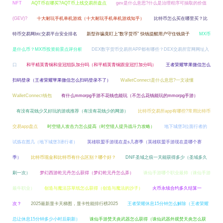
NFT
AQT币在哪买?AQT币上线交易所盘点
gev是什么意思?什么是治理程序可抽取的价值
(GEV)?
十大耐玩手机单机游戏（十大耐玩手机单机游戏知乎）
比特币怎么买在哪里买？比
特币交易网btc交易平台安全排名
新型诈骗竟盯上“数字货币” 快钱提醒用户守住钱袋子
MX币
是什么币？MX币投资前景点评分析
DEX数字货币交易所APP都有哪些？DEX交易所官网网址入
口
和平精英青铜和皇冠组队加分吗（和平精英青铜跟皇冠打加分吗）
王者荣耀苹果微信怎么
扫码登录（王者荣耀苹果微信怎么扫码登录不了）
WalletConnect是什么意思?一文读懂
WalletConnect钱包
有什么mmorpg手游不花钱也能玩（不怎么花钱能玩的mmorpg手游）
有没有花钱少又好玩的游戏推荐（有没有花钱少的网游）
比特币交易所app有哪些?常用比特币
交易app盘点
时空猎人攻击力怎么提高（时空猎人提升战斗力攻略）
地下城堡3位面行者的
试炼在图几（地下城堡3潜行者）
英雄联盟手游现在是s几赛季（英雄联盟手游现在是哪个赛
季）
比特币现金和比特币有什么区别？哪个好？
DNF圣域之痕一天能获得多少（圣域多久
刷一次）
梦幻西游乾元丹怎么获得（梦幻乾元丹怎么弄）
诛仙手游哪个职业最帅（诛仙手游
最牛职业）
创造与魔法莎草纸怎么获得（创造与魔法的沙子）
火币永续合约多久结算一
次？
2025最新显卡天梯图，显卡性能排行榜2025
王者荣耀休息15分钟怎么解除（王者荣耀
总让休息15分钟多少小时后刷新）
诛仙手游焚天炎武器怎么获得（诛仙武器外观焚天炎怎么获