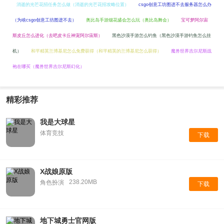
消逝的光芒花招任务怎么做（消逝的光芒花招攻略位置）
csgo创意工坊图进不去服务器怎么办
（为啥csgo创意工坊图进不去）
奥比岛手游烟花盛会怎么玩（奥比岛舞会）
宝可梦阿尔宙
斯皮丘怎么进化（去吧皮卡丘神宠阿尔宙斯）
黑色沙漠手游怎么钓鱼（黑色沙漠手游钓鱼怎么挂
机）
和平精英兰博基尼怎么免费获得（和平精英的兰博基尼怎么获得）
魔兽世界吉尔尼斯战
袍在哪买（魔兽世界吉尔尼斯幻化）
精彩推荐
我是大球星
体育竞技
下载
X战娘原版
238.20MB
角色扮演
下载
地下城勇士官网版