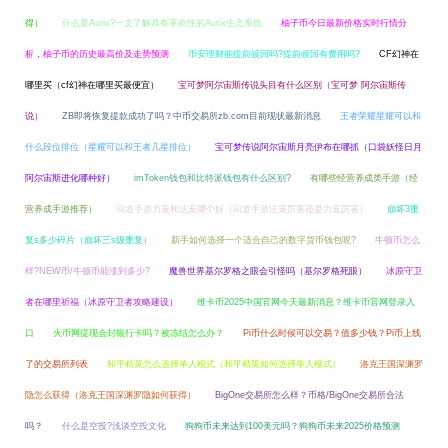
得）
什么是Aurix?一文了解具有革命性的Aurix生态系统
柚子币今日最新价格实时行情分
析，柚子币的历史最高价及走势预测
币安理财能提前赎回吗?提前赎回有费用吗?
CF幻神在
哪里买（cf幻神在哪里买最便宜）
宝可梦阿尔宙斯传说头目有什么区别（宝可梦 阿尔宙斯传
说）
ZB即将恢复提款成功了吗？中币交易所zb.com目前现状最新消息
王者荣耀星耀可以和
什么段位排位（星耀可以和王者几星排位）
宝可梦传说阿尔宙斯月亮伊布在哪抓（口袋妖怪日月
阿尔宙斯进化哪种好）
imToken钱包和比特派钱包有什么区别?
有哪些经营养成类手游（经
营养成手游推荐）
问道手游力宠和法宠哪个好（问道手游法宠厉害还是力宠厉害）
崩坏3重
复s多少碎片（崩坏三s级重复）
新手如何选择一个适合自己的数字货币钱包呢?
牛顿币怎么
样?NEW币/牛顿币能涨到多少?
魔兽世界基尔罗格之眼会引怪吗（基尔罗格死眼）
冰原守卫
者在哪里祈福（冰原守卫者攻略建设）
维卡币2025中国官网今天最新消息？维卡币官网登录入
口
火币网提现会封银行卡吗？被冻结怎么办？
Pi币什么时候可以交易？值多少钱？Pi币上线
了的交易所列表
和平精英怎么选择单人模式（和平精英如何选择单人模式）
洛克王国深渊罗
隐怎么获得（洛克王国深渊罗隐如何获得）
BigOne交易所怎么样？币格/BigOne交易所合法
吗？
什么是空投?浅谈空投文化
狗狗币未来达到100美元吗？狗狗币未来2025价格预测