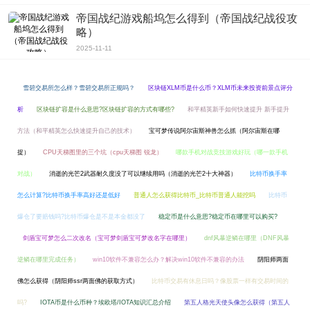
帝国战纪游戏船坞怎么得到（帝国战纪战役攻
略）
2025-11-11
雪碧交易所怎么样？雪碧交易所正规吗？
区块链XLM币是什么币？XLM币未来投资前景点评分
析
区块链扩容是什么意思?区块链扩容的方式有哪些?
和平精英新手如何快速提升 新手提升
方法（和平精英怎么快速提升自己的技术）
宝可梦传说阿尔宙斯神兽怎么抓（阿尔宙斯在哪
捉）
CPU天梯图里的三个坑（cpu天梯图 锐龙）
哪款手机对战竞技游戏好玩（哪一款手机
对战）
消逝的光芒2武器耐久度没了可以继续用吗（消逝的光芒2十大神器）
比特币换手率
怎么计算?比特币换手率高好还是低好
普通人怎么获得比特币_比特币普通人能挖吗
比特币
爆仓了要赔钱吗?比特币爆仓是不是本金都没了
稳定币是什么意思?稳定币在哪里可以购买?
剑盾宝可梦怎么二次改名（宝可梦剑盾宝可梦改名字在哪里）
dnf风暴逆鳞在哪里（DNF风暴
逆鳞在哪里完成任务）
win10软件不兼容怎么办？解决win10软件不兼容的办法
阴阳师两面
佛怎么获得（阴阳师ssr两面佛的获取方式）
比特币交易有休息日吗？像股票一样有交易时间的
吗?
IOTA币是什么币种？埃欧塔/IOTA知识汇总介绍
第五人格光天使头像怎么获得（第五人