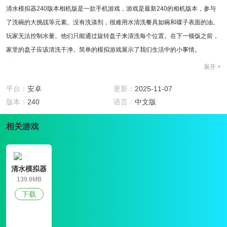
清水模拟器240版本相机版是一款手机游戏，游戏是最新240的相机版本，参与
了洗碗的大挑战等元素。没有洗涤剂，很难用水清洗餐具如碗和碟子表面的油。
玩家无法控制水量。他们只能通过旋转盘子来清洗每个位置。在下一顿饭之前，
家里的盘子应该清洗干净。简单的模拟游戏展示了我们生活中的小事情。
游戏介绍
展开 +
1、每天洗碗是一项工作，并将成为我们生活中非常自觉的事情;
2、关卡模式测试玩家做家务的能力，快速洗碗，并获得三星奖励;
平台：
安卓
更新：
2025-11-07
3、清水模拟器处理餐具的方式非常有趣，清洗油污的过程给玩家一种减压的感
版本：
240
语言：
中文版
觉。
游戏特色
相关游戏
1、清水模拟器采用真实的游戏背景，这一幕似乎发生在家里，但洗碗的人不是
你;
2、体验做家务的辛苦工作，在模拟器中学习洗碗技巧，你将在未来签约洗碗;
清水模拟器
3、非常神奇的洗碗方式。冲水的感觉非常令人兴奋，它冲走了你所有的压力，
139.8MB
让你感觉很舒服。
下载
游戏评测
当第一个人玩游戏和洗碗时，我感觉像在家里一样，注意节约用水，洗碗的速度
会加快，这很真实，通关的奖励也会增加;