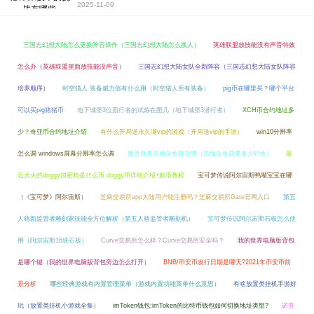
2025-11-09
三国志幻想大陆怎么更换阵容操作（三国志幻想大陆怎么换人）
英雄联盟放技能没有声音特效
怎么办（英雄联盟里面放技能没声音）
三国志幻想大陆女队全新阵容（三国志幻想大陆女队阵容
培养顺序）
时空猎人 装备威力值有什么用（时空猎人所有装备）
pig币在哪里买？哪个平台
可以买pig猪猪币
地下城堡3位面行者的试炼在图几（地下城堡3潜行者）
XCH币合约地址多
少？奇亚币合约地址介绍
有什么开局送永久满vip的游戏（开局送vip的手游）
win10分辨率
怎么调 windows屏幕分辨率怎么调
魔兽世界高地杂鱼群在哪（高地杂鱼群要多少钓鱼）
最
近大火的doggy加密狗是什么币 doggy币详细介绍+购币教程
宝可梦传说阿尔宙斯鸭嘴宝宝在哪
（《宝可梦》阿尔宙斯）
芝麻交易所app大陆用户能注册吗？芝麻交易所Gate官网入口
第五
人格新监管者雕刻家技能全方位解析（第五人格监管者雕刻机）
宝可梦传说阿尔宙斯石板怎么使
用（阿尔宙斯16块石板）
Curve交易所怎么样？Curve交易所安全吗？
我的世界电脑版背包
是哪个键（我的世界电脑版背包旁边怎么打开）
BNB/币安币发行日期是哪天?2021年币安币前
景分析
哪些经典游戏有内置管理菜单（游戏内置功能菜单什么意思）
有啥放置类挂机手游好
玩（放置类挂机小游戏全集）
imToken钱包:imToken的比特币钱包如何切换地址类型?
诺亚