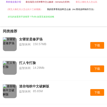
和价值全面介绍
泰拉瑞亚火炬神事件怎么触发（terraria火炬神）
第五人格红夫人怎么玩
（第五人格红夫人怎么玩十三叔视频）
我的世界青色染料怎么做（mc青色染料制作方法）
好玩的放置类手游推荐？Rollic放置竞速游戏攻略
同类推荐
女寝皆是修罗场
150.57MB
益智休闲
下载
打人专打脸
14.29Mb
益智休闲
下载
迷你地铁中文破解版
85.65M
益智休闲
下载