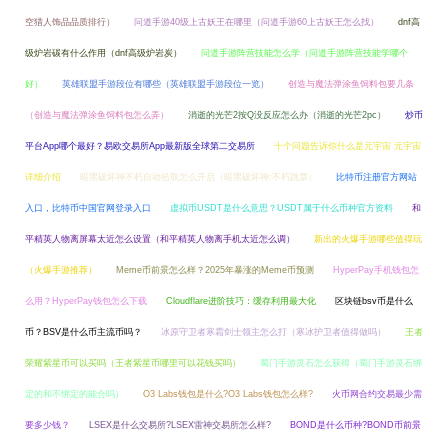
空猎人饰品品质排行）
问道手游40级上古妖王在哪里（问道手游60上古妖王怎么找）
dnf高
级炉岩碳有什么作用（dnf高级炉岩炭）
问道手游阵营技能怎么学（问道手游阵营技能学哪个
好）
英雄联盟手游段位有哪些（英雄联盟手游段位一览）
创造与魔法弹涂鱼饲料包要几条
（创造与魔法弹涂鱼饲料包怎么弄）
消逝的光芒2按Q没反应怎么办（消逝的光芒2pc）
炒币
平台App哪个最好？易欧交易所App最新版全球第二交易所
十个问题告诉你什么是元宇宙 元宇宙
详细介绍
暗黑破坏神不朽自动拾取怎么开启（暗黑破坏神:不朽跳票）
比特币注册官方网站
入口，比特币中国官网登录入口
虚拟币USDT是什么意思？USDT属于什么币种官方资料
和
平精英人物离屏幕太近怎么设置（和平精英人物离手机太近怎么调）
新出的火爆手游哪些值得玩
（火爆手游推荐）
Meme币前景怎么样？2025年暴涨的Meme币预测
HyperPay手机钱包怎
么用？HyperPay钱包怎么下载
Cloudflare进阶技巧：缓存利用最大化
区块链bsv币是什么
币？BSV是什么币主流币吗？
冰原守卫者寒霜剑士领主怎么打（寒冰护卫者值得做吗）
王者
荣耀紫星币可以买吗（王者紫星币哪里可以花钱买吗）
蜀门手游灵石怎么获得（蜀门手游灵石绑
定的和不绑定的能合吗）
O3 Labs钱包是什么?O3 Labs钱包怎么样?
火币网合约交易最少需
要多少钱？
LSEX是什么交易所?LSEX雷神交易所怎么样?
BOND是什么币种?BOND币前景