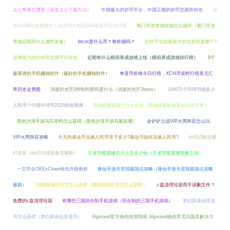
之心苹果在哪里（诺亚之心下载方法）
中国最大的炒币平台，中国正规的炒币交易所排名
国
外b2b网站都有哪些？全球20大领先B2B电商平台排行榜
蜀门手游青城技能怎么循环（蜀门手游
青城后期穿什么属性装备）
btcst是什么币？有价值吗？
比特币交易量最大的交易所是哪个?
全球最大的比特币交易平台排名
近期有什么模拟养成游戏上线（模拟养成游戏排行榜）
9个
最靠谱的手机赚钱软件（最好的手机赚钱软件）
奇亚币价格今日行情，XCH币实时行情美元汇
率历史走势图
消逝的光芒2抑制剂密码是什么（消逝的光芒2boss）
1000万个环球币值多少
人民币？中国环球币2025价格预测
英雄联盟影哨打什么位置（英雄联盟影哨是ad还是中单）
黑色沙漠手游马匹草料怎么获得（黑色沙漠手游马厩在哪）
金铲铲之战VIP火男阵容怎么玩
VIP火男阵容攻略
今天的泰达币兑换人民币等于多少?泰达币如何兑换人民币?
dnf110级去哪
打装备（dnf100级装备去哪刷）
王者荣耀露娜启示之音多少钱（王者荣耀露娜觉醒之战）
一文学会OKExChain钱包升级教程
诛仙手游天音技能加点攻略（诛仙手游天音技能加点攻略
最新）
阴阳师现世符咒怎么获得（阴阳师现世符咒怎么获取）
c盘清理垃圾而不误删文件？
免费的c盘清理垃圾
有哪些三国回合制手机游戏（回合制的三国手机游戏）
梦幻新诛仙悟道
丹怎么获得（梦幻新诛仙吾道丹）
Algorand官方钱包使用指南,Algorand钱包常见问题及解决方