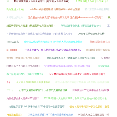
法
10款飒爽美丽女性主角的游戏（好玩的女性主角游戏）
全民泡泡超人角色怎么升星（全
民泡泡超人攻略）
win10休眠好还是睡眠 电脑睡眠和休眠有啥区别
哪个清理软件最好用?魔
方清理垃圾软件
元交易合约如何实现?智能合约开发实战:元交易(Metatransaction)系列二
视
频剪辑哪款软件好用（视频剪辑软件那款好用）
兼职任务平台收集（兼职任务平台app）
宝
可梦传说阿尔宙斯有哪些宝可梦联系绳进化（阿尔宙斯 宝可梦）
2021年区块链钱包排名榜
TOP10盘点
时空猎人琥珀星芒怎么获得（时空猎人星月怎么免费获得）
英雄联盟e是什么技
能（lol的e）
什么是冷钱包、什么是热钱包?私钥公钥又是怎么回事?
阴阳师山兔带什么御魂
速度快（阴阳师山兔用什么御神）
路由器设置不求人（路由器怎么设置无法上网）
火币网合
约是什么？火币网合约交易规则
宝可梦阿尔宙斯金属膜在哪（阿尔宙斯z纯晶）
给大家分享
两个做副业的APP（做副业的软件）
宝可梦剑盾锐利之爪能给谁进化（神奇宝贝剑盾锐利之
爪）
火火钱包创建HD钱包并使用教程
有什么手游不花钱好玩的手游（不花钱的手游排行榜
2021）
山寨币交易所有哪些?十大山寨币交易所排行榜
简单阐述NFT交易平台是合法的吗?
为什么那么多人选择NFT投资?
2025年币圈十大交易所APP，数字货币交易app排行榜前十名
央行数字货币cbdc属于什么货币?中国唯一的数字货币
创造与魔法干瘪的种子怎么获得（创造
与魔法的甘蔗）
JST是什么币种?JST币未来前景和价值如何
时空猎人饰品在哪里获得（时