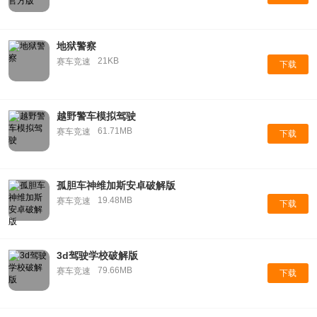
地狱警察
21KB
赛车竞速
下载
越野警车模拟驾驶
61.71MB
赛车竞速
下载
孤胆车神维加斯安卓破解版
19.48MB
赛车竞速
下载
3d驾驶学校破解版
79.66MB
赛车竞速
下载