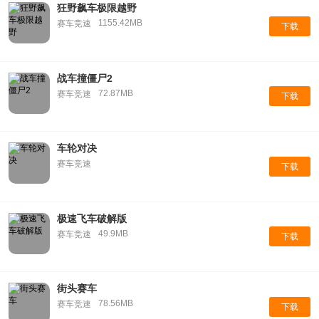
狂野飙车极限越野
1155.42MB
赛车竞速
下载
战车撞僵尸2
72.87MB
赛车竞速
下载
车轮对决
赛车竞速
下载
极速飞车破解版
49.9MB
赛车竞速
下载
街头赛车
78.56MB
赛车竞速
下载