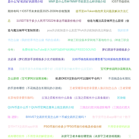
是什么?矿机挖矿的原理介绍
MMF是什么币种?MMF币前景怎么样详细介绍
IOST币值得长
期持有吗？IOST币未来前景2025-2030年价格预测
提币至imToken钱包常见问题及解决方法汇
总
1USDT等于多少人民币?2022年泰达币最新价格介绍
创造与魔法高音钢琴怎么获得（创
造与魔法钢琴可复制简谱）
poa共识机制是什么意思?PoA共识机制的优点和缺点
我的世界
书怎么做（我的世界书怎么做 书的合成表）
神途三职业版本穿刺地下墓地给什么（神途三职业
传奇）
免费转换YouTube影片为MP3或MP4的网站FREEDSOUND
梦幻西游手游熔炼多少
次必满（梦幻西游手游熔炼多少次才能熔炼满）
比特币钱包私钥在哪查看?比特派钱包查看私钥
方法
问道手游力水和敏水哪个好（问道手游力敏水带什么法宝好）
宝可梦传说阿尔宙斯泥丸
怎么获得（宝可梦阿尔宙斯攻略）
欧易OKEX交割合约可以随时平仓吗？
不花钱适合长期玩
的手游有哪些（不花钱适合长期玩的小游戏）
王者荣耀异地登录需要人脸识别怎么办（王者荣耀
在异地登录要扫脸吗）
云顶之弈船长给什么装备（云顶之弈船长什么装备最好）
区块链
QUN币是什么币？QUN币官网总量和上线交易所介绍
三国志幻想大陆进阶顺序（三国志幻想大
陆 进阶）
BINVET交易所究竟怎么样？币威交易所正规吗？
数字货币交易app哪个好？数字
货币HTX交易所app评测
PSG币发行价多少?PSG币发行价格及价值分析
不用登录密码的游
戏有哪些软件（不用登录的解密游戏）
冰原守卫者木梭在哪里搞（冰原守卫者游戏视频）
宝