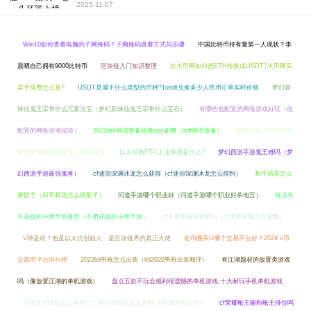
2025-11-07
Win10如何查看电脑的子网掩码？子网掩码查看方式与步骤
中国比特币持有量第一人现状？李
晨晒自己拥有9000比特币
区块链入门知识整理
在火币网如何把ETH转换成USDT?火币网买
卖手续费怎么算?
USDT是属于什么类型的币种?1usdt兑换多少人民币汇率实时价格
梦幻新
诛仙鬼王宗带什么元素法宝（梦幻新诛仙鬼王宗带什么宝石）
有哪些低配置的网络游戏好玩（低
配置的网络游戏端游）
2023dnf神话装备转换npc在哪（snf神话装备）
蚂蚁庄园小鸡宝宝考
考你今天的答案是什么2022最新
以太经典ETC上涨原因是什么?
梦幻西游手游鬼王难吗（梦
幻西游手游最强鬼将）
cf迷你深渊冰龙怎么获得（cf迷你深渊冰龙怎么得到）
和平精英怎么
掷骰子（和平精英怎么掷骰子）
问道手游哪个职业好（问道手游哪个职业好杀地宫）
有没有
不花钱的卡牌手游推荐（不用花钱的卡牌手游）
cf王者蔷薇能觉醒吗（cf手游蔷薇怎么觉醒）
V神是谁？他是以太坊创始人，是区块链界的真正大佬
在币圈买U哪个交易平台好？2024 u币
交易所平台排行榜
2022lol男枪怎么出装（lol2020男枪出装顺序）
有江湖题材的放置类游戏
吗（像放置江湖的单机游戏）
盘点五款不玩会感到很遗憾的单机游戏,十大耐玩手机单机游戏
方舟生存进化怎么存档（方舟生存进化怎么存档 手机版存档方法）
cf荣耀枪王能和枪王排位吗