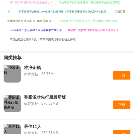
法币账户和现货账户的区别是什么？
诛仙手游诛仙剑怎么使用（诛仙手游中的剑玉在哪里
弄）
和平精英无ui模式为什么没有拍摄模板（和平精英里面无ui模式是什么意思）
江南百景
图棋童神机怎么获得（江南百景图 旗）
STARL币合约地址是多少？星链币合约地址介绍
usdt/泰达币怎么获得？泰达币获取方式汇总
数字货币期货与传统期货区别究竟是什么？
帝国战纪怎么获取羊皮（2021帝国战纪手游礼包兑换码）
同类推荐
冲浪企鹅
25.76Mb
体育竞技
下载
香肠派对先行服最新版
576.52MB
体育竞技
下载
最佳11人
270.71MB
体育竞技