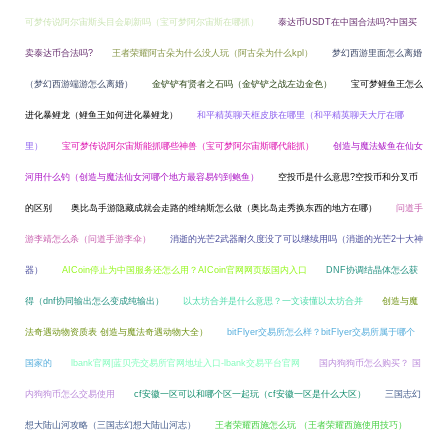
可梦传说阿尔宙斯头目会刷新吗（宝可梦阿尔宙斯在哪抓）
泰达币USDT在中国合法吗?中国买
卖泰达币合法吗?
王者荣耀阿古朵为什么没人玩（阿古朵为什么kpl）
梦幻西游里面怎么离婚
（梦幻西游端游怎么离婚）
金铲铲有贤者之石吗（金铲铲之战左边金色）
宝可梦鲤鱼王怎么
进化暴鲤龙（鲤鱼王如何进化暴鲤龙）
和平精英聊天框皮肤在哪里（和平精英聊天大厅在哪
里）
宝可梦传说阿尔宙斯能抓哪些神兽（宝可梦阿尔宙斯哪代能抓）
创造与魔法鲅鱼在仙女
河用什么钓（创造与魔法仙女河哪个地方最容易钓到鲍鱼）
空投币是什么意思?空投币和分叉币
的区别
奥比岛手游隐藏成就会走路的维纳斯怎么做（奥比岛走秀换东西的地方在哪）
问道手
游李靖怎么杀（问道手游李伞）
消逝的光芒2武器耐久度没了可以继续用吗（消逝的光芒2十大神
器）
AICoin停止为中国服务还怎么用？AICoin官网网页版国内入口
DNF协调结晶体怎么获
得（dnf协同输出怎么变成纯输出）
以太坊合并是什么意思？一文读懂以太坊合并
创造与魔
法奇遇动物资质表 创造与魔法奇遇动物大全）
bitFlyer交易所怎么样？bitFlyer交易所属于哪个
国家的
lbank官网|蓝贝壳交易所官网地址入口-lbank交易平台官网
国内狗狗币怎么购买？ 国
内狗狗币怎么交易使用
cf安徽一区可以和哪个区一起玩（cf安徽一区是什么大区）
三国志幻
想大陆山河攻略（三国志幻想大陆山河志）
王者荣耀西施怎么玩 （王者荣耀西施使用技巧）