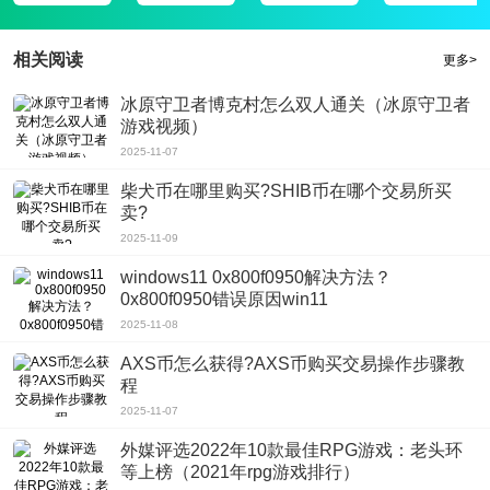
感的嘻哈音乐，享受街头骑篮球的体验!
3、3V3经典对决，呈现街头篮筐原创体验，享受默契共鸣，追求胜利快感!做大
相关阅读
更多>
腿，做MVP!
冰原守卫者博克村怎么双人通关（冰原守卫者
4、微操释放爽!手速流?意识流?看看我微妙的位置，三点学问!注意我的空中接
游戏视频）
力，战斧扣篮!
2025-11-07
柴犬币在哪里购买?SHIB币在哪个交易所买
卖?
2025-11-09
windows11 0x800f0950解决方法？
0x800f0950错误原因win11
2025-11-08
AXS币怎么获得?AXS币购买交易操作步骤教
程
2025-11-07
外媒评选2022年10款最佳RPG游戏：老头环
等上榜（2021年rpg游戏排行）