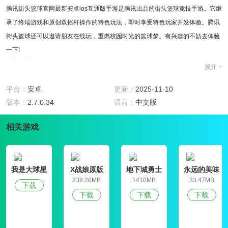
腾讯街头篮球官网最新安卓ios互通版手游是腾讯出品的街头篮球竞技手游。它继
承了终端游戏和原创双摇杆操作的特色玩法，即时享受特色玩家开发体验。腾讯
街头篮球还可以邀请朋友在线玩，重燃校园时光的篮球梦。有兴趣的不妨去体验
一下!
游戏玩法
展开 +
1、腾讯街头篮球官网最新安卓ios互通版手游由同名原版创建，具有最正统的街
头篮球元素和游戏性
平台：
安卓
更新：
2025-11-10
2、通过微操释放酷炫华丽的篮球动作技能，打造最血腥的操作玩法
版本：
2.7.0.34
语言：
中文版
3、整个过程有着最嘻哈的时尚潮流元素和更有动感的背景音乐
游戏特色
相关游戏
1、腾讯街头篮球官网最新安卓ios互通版手游将传承经典融入创新
2、画面精美冲击，嘻哈音乐享受
3、3v3，合作，行走，学识，mvp
我是大球星
X战娘原版
地下城勇士
永远的美味
4、酷炫操作，触手可及
官网版
星球4破解版
238.20MB
1410MB
33.47MB
下载
游戏亮点
下载
下载
下载
1、十年，一个时代，当经典角色再次踏上熟悉的球场，所有老街粉丝势必泪流
满面!hip-hop动感音乐响起，新玩家势必热血沸腾，展现酷炫技艺!
2、腾讯街头篮球官网最新安卓ios互通版手游采用精致休闲的卡通风格，加上动