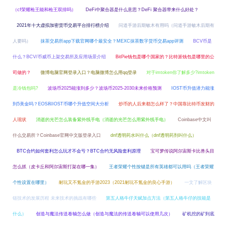
（cf荣耀枪王能和枪王双排吗）
DeFi中聚合器是什么意思？DeFi 聚合器带来什么好处？
2021年十大虚拟加密货币交易平台排行榜介绍
问道手游后期敏木有用吗（问道手游敏木后期有
人要吗）
抹茶交易所app下载官网哪个最安全？MEXC抹茶数字货币交易app评测
BCV币是
什么？BCV/币威币上架交易所及应用场景介绍
BitPie钱包是哪个国家的？比特派钱包是哪里的公
司做的？
微博电脑官网登录入口？电脑微博怎么用qq登录
对于imtoken你了解多少?imtoken
是冷钱包吗?
波场币2025能涨到多少？波场币2025-2030未来价格预测
IOST币升值潜力能涨
到5美金吗？EOS和IOST币哪个升值空间大分析
炒币的人后来都怎么样了？中国靠比特币发财的
人现状
消逝的光芒怎么装备紫外线手电（消逝的光芒怎么用紫外线手电）
Coinbase中文叫
什么交易所？Coinbase官网中文版登录入口
dnf透明药水叫什么（dnf透明药剂叫什么）
BTC合约如何套利怎么玩才不会亏？BTC合约无风险套利原理
宝可梦传说阿尔宙斯卡比兽头目
怎么抓（皮卡丘和阿尔宙斯打架在哪一集）
王者荣耀个性按键是所有英雄都可以用吗（王者荣耀
个性设置在哪里）
耐玩又不氪金的手游2023（2021耐玩不氪金的良心手游）
一文了解区块
链技术的发展历程 未来技术的挑战有哪些
第五人格牛仔天赋加点方法（第五人格牛仔的技能是
什么）
创造与魔法传送卷轴怎么做（创造与魔法的传送卷轴可以使用几次）
矿机挖的矿到底