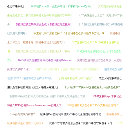
么办苹果手机）
和平精英scar装什么配件最稳（和平精英scar-l配件）
梦幻西游手游辅助化
生寺怎么加点（梦幻西游手游化生寺助战最强阵容2020）
NFT头像是什么意思?一文读懂NFT头
像
泰拉瑞亚黄玉钩爪怎么合成（泰拉瑞亚红玉抓钩）
十个在线玩游戏的网站推荐（有哪些在
线玩游戏的网站）
手里有比特币怎样卖掉？10个比特币怎么卖掉最简单方法分享
问道手游
全力和三力一敏哪个好（问道手游玩全力还是3力）
FTX交易所怎么玩？ftc币在哪个交易所交
易
泰拉瑞亚神灯烈焰怎么合成（泰拉瑞亚1.4灯神）
幻塔热辣黄金炒饭怎么做（幻塔食物配
方）
DeFi项目及使用教程:手把手教你使用Balancer
英雄联盟皮城执法官怎么加点（lol皮城
执法官皮肤哪个好）
狗狗币和比特币哪个比较好？狗狗币和比特币区别对比
阴阳师夜叉值得
培养吗2022（阴阳师夜叉值得培养吗?）
如何简单的获取比特币地址？
第五人格随从有什么
用以及随从获得方法（第五人格随从在哪儿）
以太经典ETC买入和交易教程,以太经典怎么买?
阴阳师神秘妖怪稻草人咒锥哪里多（阴阳师稻草人咒锥是什么式神）
BNB交易所app下载优点
特色？BNB交易所www.binance.com官网入口
DiBi交易所究竟怎么样？DiBi交易所正规吗？
Chia如何实现挖矿的?
区块链Defi固定利率借贷VS中心化金融固定利率借贷
数字货币加上
区块链技术是不是等于元宇宙？
比特币官方客户端怎么登录？比特币中国官网登录入口
FTX