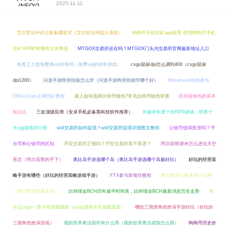
2025-11-11
艾尔登法环武士装备哪里买（艾尔登法环战斗系统）
狗狗币手机挖矿app推荐 使用狗狗币手机
挖矿APP时有哪些注意事项
MTGOX交易所还在吗？MTGOX门头沟交易所官网最新地址入口
有真正上线免费满vip传奇吗（免费vip的传奇游戏）
csgo鼠标dpi怎么调到400（csgo鼠标
dpi1200）
问道手游阵营技能怎么学（问道手游阵营技能学哪个好）
Metamask钱包参与
OKExChain主网挖矿教程
新人如何选择比特币钱包?常见比特币钱包评测
区块链钱包的基本
知识点
三款顶级应用（安卓手机必备黑科技软件推荐）
外媒评年度十佳RPG游戏，世界十
大rpg游戏排行榜
wbf交易所如何提现？wbf交易所提现详细图文教程
公链币值得投资吗？平
台币和公链币的区别
币安交易所正规吗？币安交易所靠不靠谱？
阿尔宙斯谢米怎么进化天空
形态（阿尔宙斯的手下）
奥比岛手游选哪个岛（奥比岛手游选哪个岛最好玩）
好玩的经营策
略手游有哪些（好玩的经营策略游戏手游）
FTX参与新项目教程
梦幻西游七色果有什么用
（梦幻西游彩果染色）
比特现金BCH历年减半时间表，比特现金BCH最新消息历史走势
为
什么csgo一直卡在加载画面（csgo游戏卡在加载页面）
哪款三国类角色扮演手游好玩（好玩的
三国角色扮演游戏）
我的世界奥法指环有什么用（我的世界奥法戒指怎么用）
狗狗币历史价