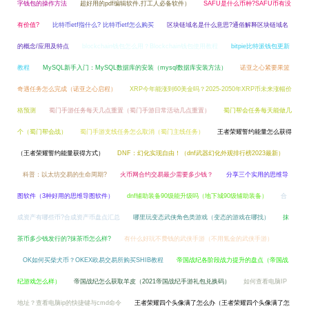
字钱包的操作方法
超好用的pdf编辑软件,打工人必备软件）
SAFU是什么币种?SAFU币有没
有价值?
比特币etf指什么? 比特币etf怎么购买
区块链域名是什么意思?通俗解释区块链域名
的概念/应用及特点
blockchain钱包怎么用？Blockchain钱包使用教程
bitpie比特派钱包更新
教程
MySQL新手入门：MySQL数据库的安装（mysql数据库安装方法）
诺亚之心紧要果篮
奇遇任务怎么完成（诺亚之心启程）
XRP今年能涨到60美金吗？2025-2050年XRP币未来涨幅价
格预测
蜀门手游任务每天几点重置（蜀门手游日常活动几点重置）
蜀门帮会任务每天能做几
个（蜀门帮会战）
蜀门手游支线任务怎么取消（蜀门主线任务）
王者荣耀誓约能量怎么获得
（王者荣耀誓约能量获得方式）
DNF：幻化实现自由！（dnf武器幻化外观排行榜2023最新）
科普：以太坊交易的生命周期?
火币网合约交易最少需要多少钱？
分享三个实用的思维导
图软件（3种好用的思维导图软件）
dnf辅助装备90级能升级吗（地下城90级辅助装备）
合
成资产有哪些币?合成资产币盘点汇总
哪里玩变态武侠角色类游戏（变态的游戏在哪找）
抹
茶币多少钱发行的?抹茶币怎么样?
有什么好玩不费钱的武侠手游（不用氪金的武侠手游）
OK如何买柴犬币？OKEX欧易交易所购买SHIB教程
帝国战纪各阶段战力提升的盘点（帝国战
纪游戏怎么样）
帝国战纪怎么获取羊皮（2021帝国战纪手游礼包兑换码）
如何查看电脑IP
地址？查看电脑ip的快捷键与cmd命令
王者荣耀四个头像满了怎么办（王者荣耀四个头像满了怎