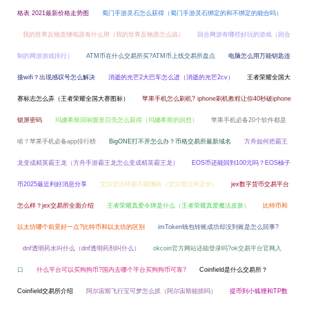
格表 2021最新价格走势图
蜀门手游灵石怎么获得（蜀门手游灵石绑定的和不绑定的能合吗）
我的世界反物质继电器有什么用（我的世界反物质怎么搞）
回合网游有哪些好玩的游戏（回合
制的网游游戏排行）
ATM币在什么交易所买?ATM币上线交易所盘点
电脑怎么用万能钥匙连
接wifi？出现感叹号怎么解决
消逝的光芒2大巴车怎么进（消逝的光芒2cv）
王者荣耀全国大
赛标志怎么弄（王者荣耀全国大赛图标）
苹果手机怎么刷机? iphone刷机教程让你40秒破iphone
锁屏密码
玛娜希斯回响圆形贝壳怎么获得（玛娜希斯的回想）
苹果手机必备20个软件都是
啥？苹果手机必备app排行榜
BigONE打不开怎么办？币格交易所最新域名
方舟如何把霸王
龙变成精英霸王龙（方舟手游霸王龙怎么变成精英霸王龙）
EOS币还能回到100元吗？EOS柚子
币2025最近利好消息分享
艾尔登法环能不能搬砖（艾尔登法环定价）
jex数字货币交易平台
怎么样？jex交易所全面介绍
王者荣耀真爱令牌是什么（王者荣耀真爱魔法皮肤）
比特币和
以太坊哪个前景好一点?比特币和以太坊的区别
imToken钱包转账成功却没到账是怎么回事?
dnf透明药水叫什么（dnf透明药剂叫什么）
okcoin官方网站还能登录吗?ok交易平台官网入
口
什么平台可以买狗狗币?国内去哪个平台买狗狗币可靠?
Coinfield是什么交易所？
Coinfield交易所介绍
阿尔宙斯飞行宝可梦怎么抓（阿尔宙斯能抓吗）
提币到小狐狸和TP数