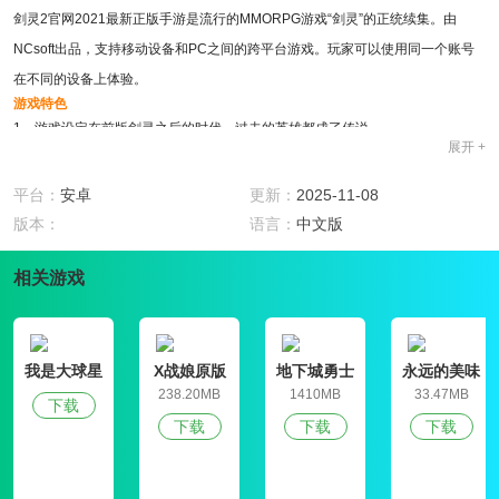
剑灵2官网2021最新正版手游是流行的MMORPG游戏“剑灵”的正统续集。由
NCsoft出品，支持移动设备和PC之间的跨平台游戏。玩家可以使用同一个账号
在不同的设备上体验。
游戏特色
1、游戏设定在前版剑灵之后的时代，过去的英雄都成了传说。
展开 +
2、玩家可以探索更多未知的新领域，触摸未解之谜。
3、剑灵2官网2021最新正版手游它有更好的战斗动作和操作自由，怪物的性能
平台：
安卓
更新：
2025-11-08
也有所进化。
版本：
语言：
中文版
游戏亮点
1、怪物会根据玩家的动作表现出各种变化，增强了战斗紧张感，玩家也可以根
相关游戏
据战局使用多样化的技能。
2、 剑灵2官网2021最新正版手游的流派将与以往不同，玩家可以更自由地交
流，与NPC合作、反对、占领或竞争，而不是被力量强行分割。
我是大球星
X战娘原版
地下城勇士
永远的美味
官网版
星球4破解版
238.20MB
1410MB
33.47MB
下载
下载
下载
下载