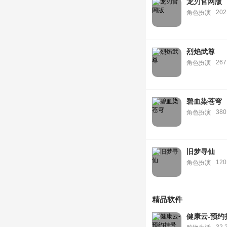
龙刃官网版
20
角色扮演
烈焰武尊
267
角色扮演
碧血染苍穹
380
角色扮演
旧梦寻仙
12
角色扮演
精品软件
健康云-预约