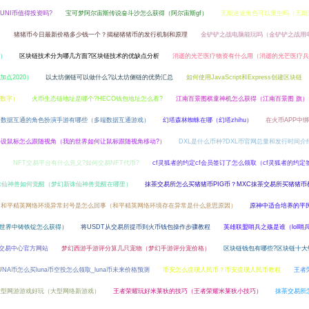
?UNI币值得投资吗?
宝可梦阿尔宙斯传说奋斗沙怎么获得（阿尔宙斯gf）
无期迷途角色可以重生吗（无期
）
猪猪币今日最新价格多少钱一个？揭秘猪猪币的发行机制和原理
金铲铲之战电脑能玩吗（金铲铲之战用
）
区块链技术分为哪几方面?区块链技术的优缺点分析
消逝的光芒医疗物资有什么用（消逝的光芒医疗兵
点2020）
以太坊侧链可以做什么?以太坊侧链的优势汇总
如何使用JavaScript和Express创建区块链
数字）
火币生态链地址是哪个?HECO钱包地址怎么看?
江南百景图棋童神机怎么获得（江南百景图 旗）
数据互通的角色扮演手游有哪些（多端数据互通游戏）
幻塔森林蜘蛛在哪（幻塔zhihu）
在火币APP中
外设鼠标怎么跟随视角（我的世界如何让鼠标跟随视角移动?）
DXL是什么币种?DXL币官网总量和发行时间介
NFT交易平台有什么意义?如何交易NFT代币?
cf灵狐者的约定cf会员签订了怎么领取（cf灵狐者的约
诛仙神兽如何觉醒（梦幻新诛仙神兽觉醒在哪里）
抹茶交易所怎么买猪猪币PIG币？MXC抹茶交易所买猪猪币
和平精英网络环境异常封号是怎么回事（和平精英网络环境存在异常是什么意思原因）
原神中适合培养的平
世界中铸铁锭怎么获得）
将USDT从交易所提币到火币钱包操作步骤教程
英雄联盟哨兵之殇是谁（lol
交易中心官方网站
梦幻西游手游评分算几只宠物（梦幻手游评分宠价格）
区块链钱包有哪些?区块链十大
UNA币怎么买luna币空投怎么领取_luna币未来价格预测
币安怎么提现人民币？币安提现人民币教程
王者
大型网游游戏好玩（大型网络新游戏）
王者荣耀玩好米莱狄的技巧（王者荣耀米莱狄小技巧）
抹茶交易所