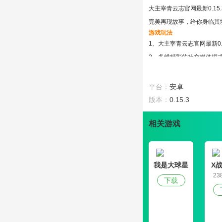
大主宰青云志官网最新0.
完美再现故事，给你身临其
游戏玩法
1、大主宰青云志官网最新0
2、多维精彩的社交媒体模
3、不同的玩法很容易，让
4、掌握至尊剑诀，成为沐
平台：
安卓
游戏特色
版本：
0.15.3
1、这部小说的情节得到了
2、好玩的休闲挂机游戏。
相关游戏
3、大主宰青云志官网最新0
4、精致精致的屏幕设计。
游戏评测
我是大球星
X
大主宰青云志官网最新0.
23
下载
时尚和华丽的技巧在全屏上