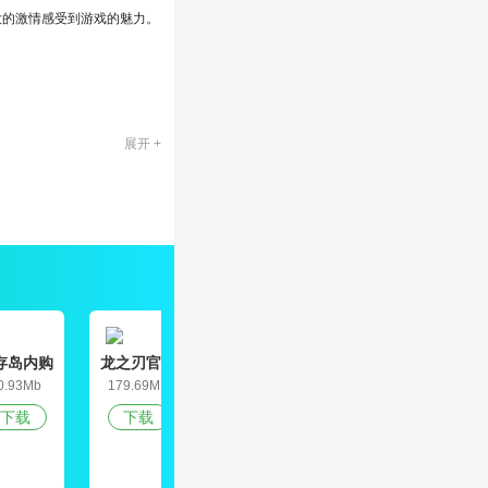
大的激情感受到游戏的魅力。
。
展开 +
存岛内购
龙之刃官网
九道真仙
天空之山中
偶
感受刺激的玩法。丰富多彩的
破解版
版
文破解版
0.93Mb
179.69MB
165.3MB
79.5MB
2
下载
下载
下载
下载