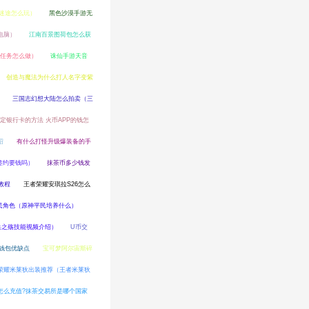
迷途怎么玩）
黑色沙漠手游无
电脑）
江南百景图荷包怎么获
任务怎么做）
诛仙手游天音
创造与魔法为什么打人名字变紫
三国志幻想大陆怎么拍卖（三
绑定银行卡的方法 火币APP的钱怎
绍
有什么打怪升级爆装备的手
定签约要钱吗）
抹茶币多少钱发
教程
王者荣耀安琪拉S26怎么
民角色（原神平民培养什么）
哨兵之殇技能视频介绍）
U币交
钱包优缺点
宝可梦阿尔宙斯碎
荣耀米莱狄出装推荐（王者米莱狄
怎么充值?抹茶交易所是哪个国家