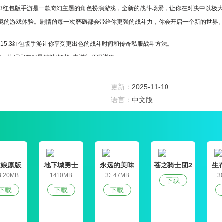
15.3红包版手游是一款奇幻主题的角色扮演游戏，全新的战斗场景，让你在对决中以极
境的游戏体验。剧情的每一次磨砺都会带给你更强的战斗力，你会开启一个新的世界
.15.3红包版手游让你享受更出色的战斗时间和传奇私服战斗方法。
式，让玩家在超量的精致时间内进行顶级训练。
玩家找到很多美好的时光去体验。
源剑道传人，徜徉江湖，在心房中享受武林梦想。
更新：
2025-11-10
语言：
中文版
完美的诠释。
.15.3红包版手游有着丰富多样的活动。
战娘原版
地下城勇士
永远的美味
苍之骑士团2
生
15.3红包版手游有独特的轻功玩法，不同职业也有自己专属的武器，可以在空中飞翔，
官网版
星球4破解版
8.20MB
1410MB
33.47MB
3
下载
发布，给玩家带来了终极的视觉享受。
下载
下载
下载