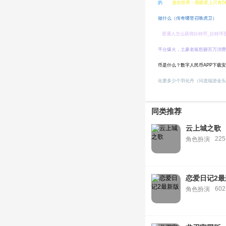
的
迷你世界：萌眼星上只有5
做什么（传奇哪里召唤虎卫）
普通人怎么获得比特币_比特币
平台爆火，土豪老板怒砸百万消费
币是什么？数字人民币APP下载
化要多少个羽化丹（问道端游金
同类推荐
云上城之歌
225
角色扮演
恋爱日记2最
602
角色扮演