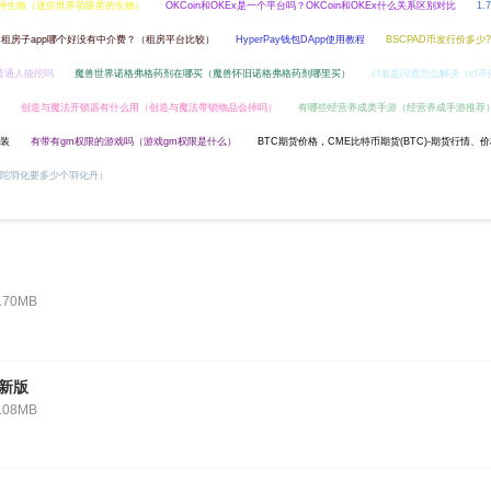
种生物（迷你世界萌眼星的生物）
OKCoin和OKEx是一个平台吗？OKCoin和OKEx什么关系区别对比
1
租房子app哪个好没有中介费？（租房平台比较）
HyperPay钱包DApp使用教程
BSCPAD币发行价多少
普通人能挖吗
魔兽世界诺格弗格药剂在哪买（魔兽怀旧诺格弗格药剂哪里买）
cf老是闪退怎么解决（cf
创造与魔法开锁器有什么用（创造与魔法带锁物品会掉吗）
有哪些经营养成类手游（经营养成手游推荐
安装
有带有gm权限的游戏吗（游戏gm权限是什么）
BTC期货价格，CME比特币期货(BTC)-期货行情、
头陀羽化要多少个羽化丹）
.70MB
新版
.08MB