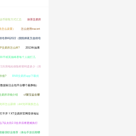
泰达币获取方式汇总
抹茶交易所
及性怎么设置）
怎么使用tracert
得培养吗2022（阴阳师夜叉值得培
3P交易所怎么样?
2013年如果
和平精英巅峰赛每个人能打几
芒2兵营电站保险柜密码是多少（消
价值?
BNB交易所app下载优
（数据标注众包平台哪个最挣钱）
x币夫交易所详细介绍
cf聚宝盆在哪
nf光环怎么获得（dnf光环装扮怎么
址打不开？XT交易所官网登录地址
?以太坊2.0合并后将更难执行
期最强职业推荐（诛仙手游后期哪