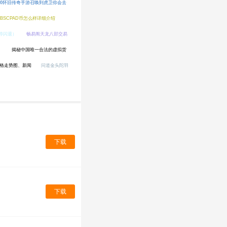
.76怀旧传奇手游召唤到虎卫你会去
?BSCPAD币怎么样详细介绍
不停闪退）
畅易阁天龙八部交易
）
揭秘中国唯一合法的虚拟货
价格走势图、新闻
问道金头陀羽
下载
下载