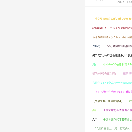
2025-11-0
币安简版怎么买币? 币安简版
app官网打不开？抹茶交易所app
命令查看网络状况？tracert命令
养吗?）
宝可梦阿尔宙斯村民
买了5万比特币现在能赚多少？比
局）
非小号APP使用教程:B
逝的光芒2仓库在哪）
魔兽世
点特色？BNB交易所www.binanc
POLIS是什么币种?POLIS币
（cf聚宝盆在哪里看等级）
我
弄）
王者荣耀怎么查看自己
入口
手游帝国战纪木材有什
CF怎样查看上一局一起玩的人