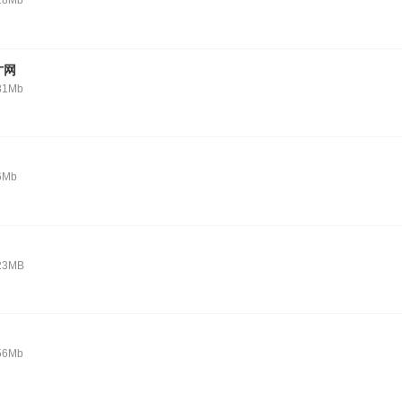
28Mb
才网
81Mb
6Mb
23MB
56Mb