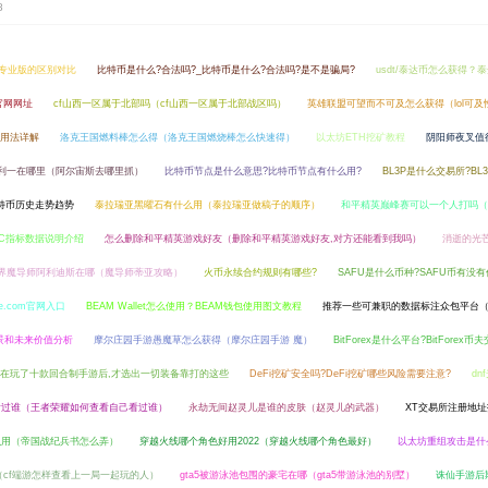
8
和专业版的区别对比
比特币是什么?合法吗?_比特币是什么?合法吗?是不是骗局?
usdt/泰达币怎么获得？
官网网址
cf山西一区属于北部吗（cf山西一区属于北部战区吗）
英雄联盟可望而不可及怎么获得（lol可
的用法详解
洛克王国燃料棒怎么得（洛克王国燃烧棒怎么快速得）
以太坊ETH挖矿教程
阴阳师夜叉值
利一在哪里（阿尔宙斯去哪里抓）
比特币节点是什么意思?比特币节点有什么用?
BL3P是什么交易所?BL
特币历史走势趋势
泰拉瑞亚黑曜石有什么用（泰拉瑞亚做稿子的顺序）
和平精英巅峰赛可以一个人打吗（
TC指标数据说明介绍
怎么删除和平精英游戏好友（删除和平精英游戏好友,对方还能看到我吗）
消逝的光
界魔导师阿利迪斯在哪（魔导师蒂亚攻略）
火币永续合约规则有哪些?
SAFU是什么币种?SAFU币有没有
e.com官网入口
BEAM Wallet怎么使用？BEAM钱包使用图文教程
推荐一些可兼职的数据标注众包平台
前景和未来价值分析
摩尔庄园手游愚魔草怎么获得（摩尔庄园手游 魔）
BitForex是什么平台?BitFore
在玩了十款回合制手游后,才选出一切装备靠打的这些
DeFi挖矿安全吗?DeFi挖矿哪些风险需要注意?
d
看过谁（王者荣耀如何查看自己看过谁）
永劫无间赵灵儿是谁的皮肤（赵灵儿的武器）
XT交易所注册地
么用（帝国战纪兵书怎么弄）
穿越火线哪个角色好用2022（穿越火线哪个角色最好）
以太坊重组攻击是什么
（cf端游怎样查看上一局一起玩的人）
gta5被游泳池包围的豪宅在哪（gta5带游泳池的别墅）
诛仙手游后