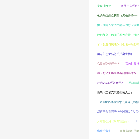
个职业好玩）
uni是什么币种
名的鹅蛋怎么获得（黑色沙漠eu
得（江南百景图中的荷包怎么获得
纯奶加点（诛仙手游天音最牛技能加
了（创造与魔法为什么名字后面有
国志幻想大陆怎么拍卖宝物）
么提出到银行卡？
我的世界
游（打怪升级爆装备的网络游戏）
行的?抹茶币怎么样?
梦幻新
出装（王者安琪拉出装大全）
迷你世界铸铁锭怎么获得（迷你
易所平台有哪些？全球顶尖的U币
片有什么用（阿尔宙斯gf）
L
出什么装备）
有哪些新出的