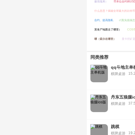
最强鬼将）
币本位合约和US
什么意思？揭秘全球最大的比特币
合约、提高隐私
cf真实战场
英丧尸地图去了哪里）
COS
哪（索尔在哪里）
显卡挖矿是
同类推荐
qq斗地主单
15.
棋牌桌游
丹东五狼腿i
37.
棋牌桌游
跳棋
19.
棋牌桌游