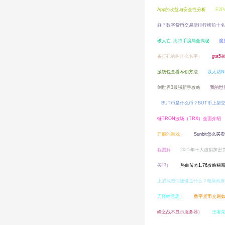
App的收益与安全性分析
F2
好？数字货币交易所排行榜前十名
破人亡_比特币骗局全揭秘
魔
备打孔的叫什么名字）
gta
派钱包查看私钥方法
以太坊N
剑世界3最强新手攻略
我的世
BUT币是什么币？BUT币上架
链TRON波场（TRX）全面介绍
开服的游戏）
Sunbit怎么
程图解
2021年十大虚拟加
买吗）
热血传奇1.76攻略秘
上的截图快捷键是什么？电脑截屏
刀怪啥意思）
数字货币交易
峰之战不显示服务器）
王者