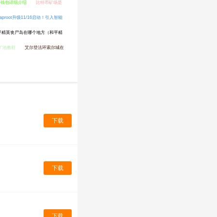
l/币通钱包详细介绍
比特币矿场是
aproot升级11/16启动！引入智能
平精英丧尸岛在哪个地方（和平精
用矿池教程
艾尔登法环索尔城在
下载
下载
下载