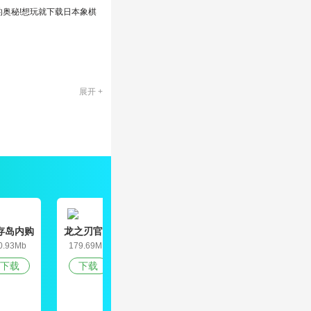
的奥秘!想玩就下载日本象棋
展开 +
存岛内购
龙之刃官网
九道真仙
天空之山中
偶
破解版
版
文破解版
0.93Mb
179.69MB
165.3MB
79.5MB
2
下载
下载
下载
下载