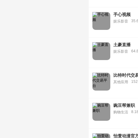
手心视频
35.
娱乐影音
土豪直播
64.
娱乐影音
比特时代交
15
其他应用
豌豆帮兼职
8.1
购物生活
怡萱动漫官