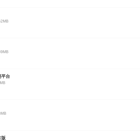
62MB
89MB
易平台
2MB
8MB
方版