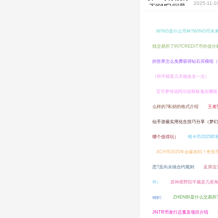
2025-11-1
WING是什么币种?WING币未
线交易所了吗?CREDIT币价值分
的世界怎么免费获得钻石买模组（
（和平精英几天能改名一次）
宝可梦传说阿尔宙斯耿鬼在哪抓（宝可梦
么样的?私钥的格式介绍
王者
仙手游最实用化生技巧分享（梦
哪个值得玩）
维卡币2025
XCH币2025年会爆发吗？奇亚
思?反向永续合约规则
蓝屏连
件）
原神鹿野院平藏是几星角
app）
ZHENBI是什么交易所
JNTR币发行总量及项目介绍