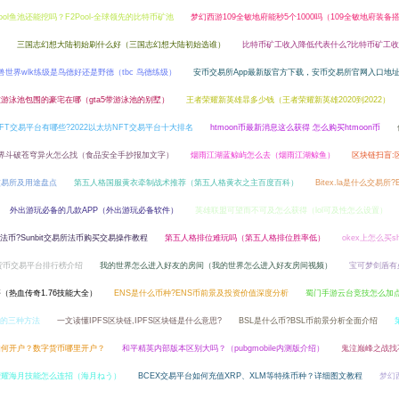
Pool鱼池还能挖吗？F2Pool-全球领先的比特币矿池
梦幻西游109全敏地府能秒5个1000吗（109全敏地府装备
三国志幻想大陆初始刷什么好（三国志幻想大陆初始选谁）
比特币矿工收入降低代表什么?比特币矿工
兽世界wlk练级是鸟德好还是野德（tbc 鸟德练级）
安币交易所App最新版官方下载，安币交易所官网入口地
5被游泳池包围的豪宅在哪（gta5带游泳池的别墅）
王者荣耀新英雄暃多少钱（王者荣耀新英雄2020到2022）
FT交易平台有哪些?2022以太坊NFT交易平台十大排名
htmoon币最新消息这么获得 怎么购买htmoon币
界斗破苍穹异火怎么找（食品安全手抄报加文字）
烟雨江湖蓝鲸屿怎么去（烟雨江湖鲸鱼）
区块链扫盲:
交易所及用途盘点
第五人格国服黄衣牵制战术推荐（第五人格黄衣之主百度百科）
Bitex.la是什么交易所
外出游玩必备的几款APP（外出游玩必备软件）
英雄联盟可望而不可及怎么获得（lol可及性怎么设置）
买卖法币?Sunbit交易所法币购买交易操作教程
第五人格排位难玩吗（第五人格排位胜率低）
okex上怎么买s
密货币交易平台排行榜介绍
我的世界怎么进入好友的房间（我的世界怎么进入好友房间视频）
宝可梦剑盾有
籍（热血传奇1.76技能大全）
ENS是什么币种?ENS币前景及投资价值深度分析
蜀门手游云台竞技怎么加
的三种方法
一文读懂IPFS区块链,IPFS区块链是什么意思?
BSL是什么币?BSL币前景分析全面介绍
如何开户？数字货币哪里开户？
和平精英内部版本区别大吗？（pubgmobile内测版介绍）
鬼泣巅峰之战找
荣耀海月技能怎么连招（海月ねう）
BCEX交易平台如何充值XRP、XLM等特殊币种？详细图文教程
梦幻