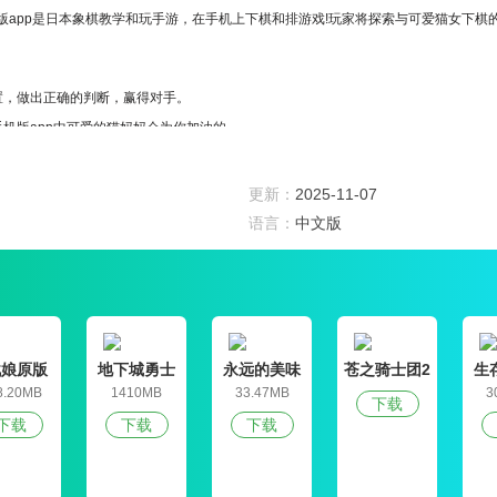
版app是日本象棋教学和玩手游，在手机上下棋和排游戏!玩家将探索与可爱猫女下棋
置，做出正确的判断，赢得对手。
机版app中可爱的猫妈妈会为你加油的。
场，可以从猫女的美图开始!感受猫女的可爱~
更新：
2025-11-07
娱乐。
语言：
中文版
式。
机版app的玩法十分新颖、刺激
战娘原版
地下城勇士
永远的美味
苍之骑士团2
生
官网版
星球4破解版
8.20MB
1410MB
33.47MB
3
下载
下载
下载
下载