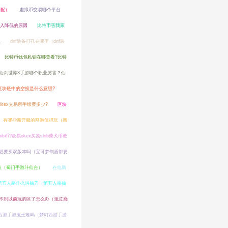
搭配）
虚拟币交易哪个平台
收入降低的原因
比特币害我家
址
dnf装备打孔在哪里（dnf装
比特币钱包私钥在哪查看?比特
仙剑世界3手游哪个职业厉害？仙
区块链中的空投是什么意思?
?Bitex交易所手续费多少?
区块
有哪些新开服的网游值得玩（新
hib币?欧易okex买卖shib柴犬币教
必要买双版本吗（宝可梦剑盾都要
点（蜀门手游斗仙台）
在电脑
第五人格什么叫抽刀（第五人格抽
不到以前玩的区了怎么办（鬼泣巅
西游手游鬼王难吗（梦幻西游手游