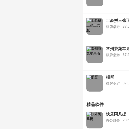
土豪拼三张
37.
棋牌桌游
常州茶苑苹
37.
棋牌桌游
掼蛋
37.
棋牌桌游
精品软件
快乐阿凡提
23.
办公财务