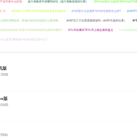
DT合约有什么区别
战斗策略类手游哪些好玩（战斗策略游戏排行榜）
BitPortal是什么钱包?BitPorta
矿场
ADX是什么币种?ADX币前景和未来价值如何
dYdX是什么交易所?dYdX交易所怎么样?
比特币T
怎么调回清爽战场（穿越火线真实战场怎么调清爽）
dnf护石三个位置是随便放吗（dnf护石放的位置）
和
币还有没有价值?支持COS币的钱包和交易所有哪些?
KYL币在哪买?KYL币上线交易所盘点
Chia奇亚使
什么意思?购买显卡矿机应该注意什么?
机版
23MB
os版
50MB
29Mb