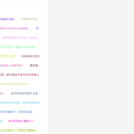
水瓶怎么做）
CREDIT币上
需实名认证的moba游戏）
我
和平精英多久可以改一次名字
卡怎么出装（索拉卡solo出装）
AUT币怎么样?
私钥的格式是什
玩的多人在线手游）
梦幻诛
厉害（梦幻西游手游月宫和花果山
inFalcon交易所合法吗？
法）
反向永续合约是什么意
送特权vip的游戏（送vip的游戏软
经传的宝藏软件（好用的宝藏
?
JNTR币发行量多少?
么挖在哪里挖？免费挖币赚钱的